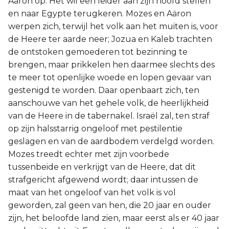
Aäron op. Het wil een leider aan zijn hoofd stellen
en naar Egypte terugkeren. Mozes en Aäron
2 Korinthe
werpen zich, terwijl het volk aan het muiten is, voor
de Heere ter aarde neer; Jozua en Kaleb trachten
Galaten
de ontstoken gemoederen tot bezinning te
brengen, maar prikkelen hen daarmee slechts des
Éfeze
te meer tot openlijke woede en lopen gevaar van
gestenigd te worden. Daar openbaart zich, ten
Filippenzen
aanschouwe van het gehele volk, de heerlijkheid
Kolossenzen
van de Heere in de tabernakel. Israël zal, ten straf
op zijn halsstarrig ongeloof met pestilentie
1 Thessalonicenzen
geslagen en van de aardbodem verdelgd worden.
Mozes treedt echter met zijn voorbede
2 Thessalonicenzen
tussenbeide en verkrijgt van de Heere, dat dit
strafgericht afgewend wordt; daar intussen de
1 Timótheüs
maat van het ongeloof van het volk is vol
geworden, zal geen van hen, die 20 jaar en ouder
2 Timótheüs
zijn, het beloofde land zien, maar eerst als er 40 jaar