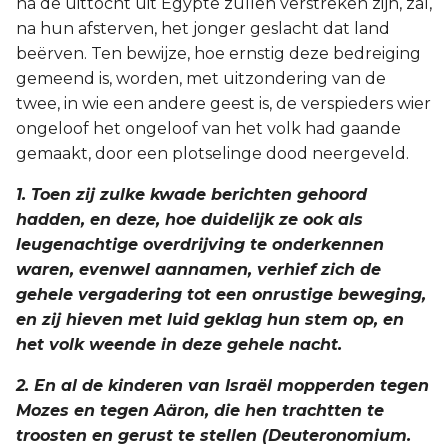
na de uittocht uit Egypte zullen verstreken zijn, zal,
Titus
na hun afsterven, het jonger geslacht dat land
beërven. Ten bewijze, hoe ernstig deze bedreiging
Filémon
gemeend is, worden, met uitzondering van de
twee, in wie een andere geest is, de verspieders wier
Hebreeën
ongeloof het ongeloof van het volk had gaande
gemaakt, door een plotselinge dood neergeveld.
Jakobus
1. Toen zij zulke kwade berichten gehoord
1 Petrus
hadden, en deze, hoe duidelijk ze ook als
leugenachtige overdrijving te onderkennen
2 Petrus
waren, evenwel aannamen, verhief zich de
gehele vergadering tot een onrustige beweging,
1 Johannes
en zij hieven met luid geklag hun stem op, en
het volk weende in deze gehele nacht.
2 Johannes
2. En al de kinderen van Israël mopperden tegen
Mozes en tegen Aäron, die hen trachtten te
3 Johannes
troosten en gerust te stellen (Deuteronomium.