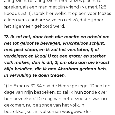
aangezicht tot aangezicht met Mozes placht te
spreken, als een man met zijn vriend (Numeri. 12:8
Exodus. 33:11), sprak hier wellicht op een voor Mozes
alleen verstaanbare wijze en niet zó, dat Hij door
het algemeen gehoord werd.
12. Ik zal het, daar toch alle moeite en arbeid om
het tot geloof te bewegen, vruchteloos schijnt,
met pest slaan, en Ik zal het verstoten, 1) of
verdelgen; en Ik zal U tot een groter en sterker
volk maken, dan is dit, 2) om alzo aan uw kroost
Mijn beloften, die Ik aan Abraham gedaan heb,
in vervulling te doen treden.
1) In Exodus. 32:34 had de Heere gezegd: "Doch ten
dage van mijn bezoeken, zo zal Ik hun zonde over
hen bezoeken." Die dag van het bezoeken was nu
gekomen, nu de zonde van het volk, in
betrekkelijke zin, volkomen was geworden.