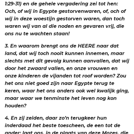
1:29-31) en de gehele vergadering zei tot hen:
Judas
Och, of wij in Egypte gestorvenwaren, of, och of
wij in deze woestijn gestorven waren, dan toch
Openbaring
waren wij van al die noden en gevaren vrij, die
ons nu te wachten staan!
3. En waarom brengt ons de HEERE naar dat
land, dat wij toch nooit kunnen innemen, maar
slechts met dit gevolg kunnen aanvallen, dat wij
door het zwaard vallen, en onze vrouwen en
onze kinderen de vijanden tot roof worden? Zou
het ons niet goed zijn naar Egypte terug te
keren, waar het ons anders ook wel kwalijk ging,
maar waar we tenminste het leven nog kon
houden?
4. En zij zeiden, daar zo’n terugkeer hun
inderdaad het beste toescheen, de een tot de
ander: laat ons, in de plaats van deze Mozes, die