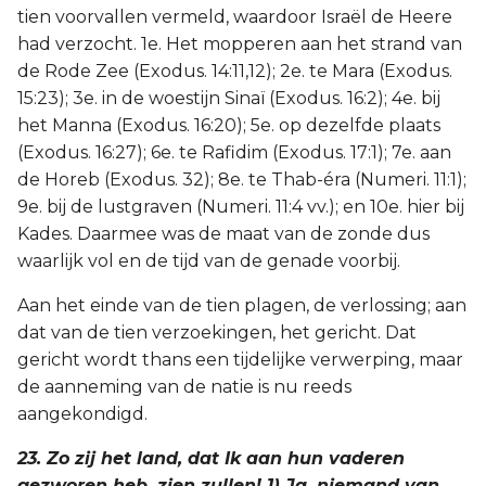
tien voorvallen vermeld, waardoor Israël de Heere
had verzocht. 1e. Het mopperen aan het strand van
de Rode Zee (Exodus. 14:11,12); 2e. te Mara (Exodus.
15:23); 3e. in de woestijn Sinaï (Exodus. 16:2); 4e. bij
het Manna (Exodus. 16:20); 5e. op dezelfde plaats
(Exodus. 16:27); 6e. te Rafidim (Exodus. 17:1); 7e. aan
de Horeb (Exodus. 32); 8e. te Thab-éra (Numeri. 11:1);
9e. bij de lustgraven (Numeri. 11:4 vv.); en 10e. hier bij
Kades. Daarmee was de maat van de zonde dus
waarlijk vol en de tijd van de genade voorbij.
Aan het einde van de tien plagen, de verlossing; aan
dat van de tien verzoekingen, het gericht. Dat
gericht wordt thans een tijdelijke verwerping, maar
de aanneming van de natie is nu reeds
aangekondigd.
23. Zo zij het land, dat Ik aan hun vaderen
gezworen heb, zien zullen! 1) Ja, niemand van