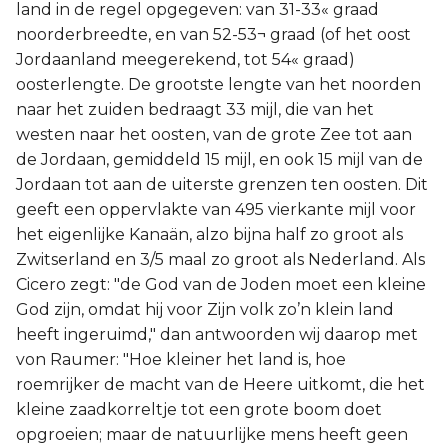
land in de regel opgegeven: van 31-33« graad
noorderbreedte, en van 52-53¬ graad (of het oost
Jordaanland meegerekend, tot 54« graad)
oosterlengte. De grootste lengte van het noorden
naar het zuiden bedraagt 33 mijl, die van het
westen naar het oosten, van de grote Zee tot aan
de Jordaan, gemiddeld 15 mijl, en ook 15 mijl van de
Jordaan tot aan de uiterste grenzen ten oosten. Dit
geeft een oppervlakte van 495 vierkante mijl voor
het eigenlijke Kanaän, alzo bijna half zo groot als
Zwitserland en 3/5 maal zo groot als Nederland. Als
Cicero zegt: "de God van de Joden moet een kleine
God zijn, omdat hij voor Zijn volk zo’n klein land
heeft ingeruimd," dan antwoorden wij daarop met
von Raumer: "Hoe kleiner het land is, hoe
roemrijker de macht van de Heere uitkomt, die het
kleine zaadkorreltje tot een grote boom doet
opgroeien; maar de natuurlijke mens heeft geen