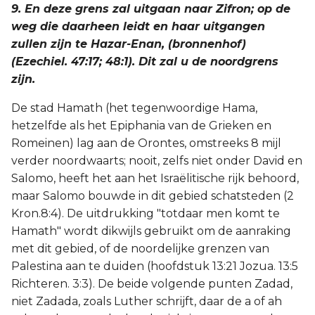
9. En deze grens zal uitgaan naar Zifron; op de
weg die daarheen leidt en haar uitgangen
zullen zijn te Hazar-Enan, (bronnenhof)
(Ezechiel. 47:17; 48:1). Dit zal u de noordgrens
zijn.
De stad Hamath (het tegenwoordige Hama,
hetzelfde als het Epiphania van de Grieken en
Romeinen) lag aan de Orontes, omstreeks 8 mijl
verder noordwaarts; nooit, zelfs niet onder David en
Salomo, heeft het aan het Israëlitische rijk behoord,
maar Salomo bouwde in dit gebied schatsteden (2
Kron.8:4). De uitdrukking "totdaar men komt te
Hamath" wordt dikwijls gebruikt om de aanraking
met dit gebied, of de noordelijke grenzen van
Palestina aan te duiden (hoofdstuk 13:21 Jozua. 13:5
Richteren. 3:3). De beide volgende punten Zadad,
niet Zadada, zoals Luther schrijft, daar de a of ah