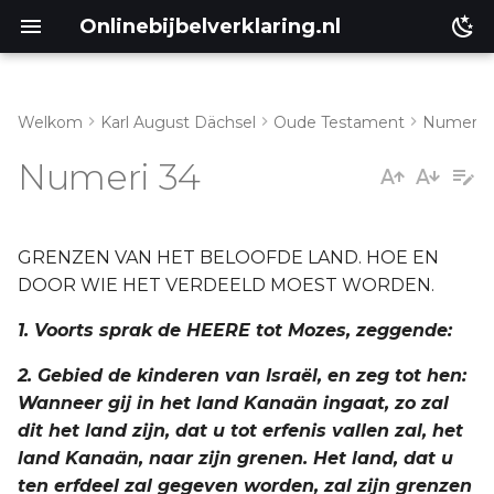
Onlinebijbelverklaring.nl
Welkom
Karl August Dächsel
Oude Testament
Numeri
Matthéüs
Numeri 34
Markus
Lukas
GRENZEN VAN HET BELOOFDE LAND. HOE EN
DOOR WIE HET VERDEELD MOEST WORDEN.
Johannes
1. Voorts sprak de HEERE tot Mozes, zeggende:
Handelingen
2. Gebied de kinderen van Israël, en zeg tot hen:
Wanneer gij in het land Kanaän ingaat, zo zal
Romeinen
dit het land zijn, dat u tot erfenis vallen zal, het
land Kanaän, naar zijn grenen. Het land, dat u
1 Korinthe
ten erfdeel zal gegeven worden, zal zijn grenzen