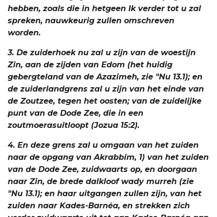
hebben, zoals die in hetgeen Ik verder tot u zal
2 Korinthe
spreken, nauwkeurig zullen omschreven
worden.
Galaten
3. De zuiderhoek nu zal u zijn van de woestijn
Éfeze
Zin, aan de zijden van Edom (het huidig
gebergteland van de Azazimeh, zie "Nu 13.1); en
Filippenzen
de zuiderlandgrens zal u zijn van het einde van
de Zoutzee, tegen het oosten; van de zuidelijke
Kolossenzen
punt van de Dode Zee, die in een
zoutmoerasuitloopt (Jozua 15:2).
1 Thessalonicenzen
4. En deze grens zal u omgaan van het zuiden
2 Thessalonicenzen
naar de opgang van Akrabbim, 1) van het zuiden
van de Dode Zee, zuidwaarts op, en doorgaan
1 Timótheüs
naar Zin, de brede dalkloof wady murreh (zie
"Nu 13.1); en haar uitgangen zullen zijn, van het
2 Timótheüs
zuiden naar Kades-Barnéa, en strekken zich