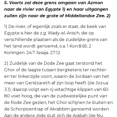
5. Voorts zal deze grens omgaan van Azmon
Judas
naar de rivier van Egypte 1) en haar uitgangen
zullen zijn naar de grote of Middellandse Zee. 2)
Openbaring
1) De rivier, of eigenlijk zoals er staat, de beek van
Egypte is hier de z.g. Wady-el-Arisch, die op
verschillende plaatsen als de zuidelijke grens van
het land wordt genoemd, o.a. 1 Kon.8:65; 2
Koningen. 24:7 Jesaja. 27:12
2) Zuidelijk van de Dode Zee gaat terstond het
Ghor of de laagte tussen bergketens ter rechter-
en ter linkerzijde voort, waarin de Jordaan van het
meer van Genézareth af zijn loop heeft (zie Jozua
3.1); daarop volgt een rij witachtige klippen van 60-
80 voet hoog, die van de zuidwestelijke punt van
de Rode Zee gezien, het Ghor schijnen te sluiten en
de Schorpioentrap of Akrabbim genoemd worden.
Aan de andere zijde sluit zich de Arabah (zie Nu