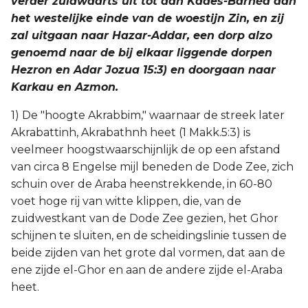
verder zuidwaarts uit tot aan Kades-Barnéa aan
Titus
het westelijke einde van de woestijn Zin, en zij
zal uitgaan naar Hazar-Addar, een dorp alzo
Filémon
genoemd naar de bij elkaar liggende dorpen
Hezron en Adar Jozua 15:3) en doorgaan naar
Hebreeën
Karkau en Azmon.
1) De "hoogte Akrabbim," waarnaar de streek later
Jakobus
Akrabattinh, Akrabathnh heet (1 Makk.5:3) is
veelmeer hoogstwaarschijnlijk de op een afstand
1 Petrus
van circa 8 Engelse mijl beneden de Dode Zee, zich
schuin over de Araba heenstrekkende, in 60-80
2 Petrus
voet hoge rij van witte klippen, die, van de
1 Johannes
zuidwestkant van de Dode Zee gezien, het Ghor
schijnen te sluiten, en de scheidingslinie tussen de
2 Johannes
beide zijden van het grote dal vormen, dat aan de
ene zijde el-Ghor en aan de andere zijde el-Araba
3 Johannes
heet.