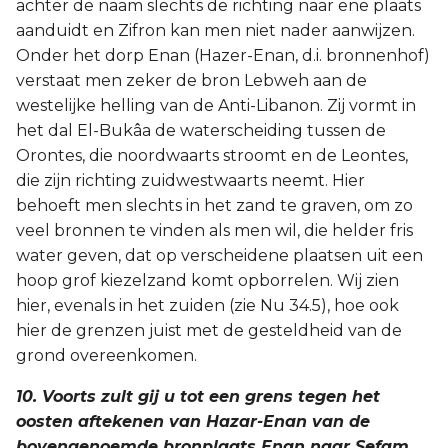
achter de naam slechts de richting naar ene plaats
aanduidt en Zifron kan men niet nader aanwijzen.
Onder het dorp Enan (Hazer-Enan, d.i. bronnenhof)
verstaat men zeker de bron Lebweh aan de
westelijke helling van de Anti-Libanon. Zij vormt in
het dal El-Bukâa de waterscheiding tussen de
Orontes, die noordwaarts stroomt en de Leontes,
die zijn richting zuidwestwaarts neemt. Hier
behoeft men slechts in het zand te graven, om zo
veel bronnen te vinden als men wil, die helder fris
water geven, dat op verscheidene plaatsen uit een
hoop grof kiezelzand komt opborrelen. Wij zien
hier, evenals in het zuiden (zie Nu 34.5), hoe ook
hier de grenzen juist met de gesteldheid van de
grond overeenkomen.
10. Voorts zult gij u tot een grens tegen het
oosten aftekenen van Hazar-Enan van de
bovengenoemde bronplaats Enan naar Sefam,