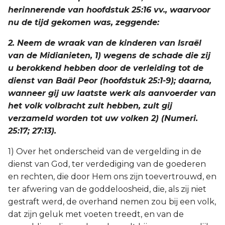
herinnerende van hoofdstuk 25:16 vv., waarvoor
Titus
nu de tijd gekomen was, zeggende:
Filémon
2. Neem de wraak van de kinderen van Israël
van de Midianieten, 1) wegens de schade die zij
Hebreeën
u berokkend hebben door de verleiding tot de
dienst van Baäl Peor (hoofdstuk 25:1-9); daarna,
Jakobus
wanneer gij uw laatste werk als aanvoerder van
het volk volbracht zult hebben, zult gij
1 Petrus
verzameld worden tot uw volken 2) (Numeri.
25:17; 27:13).
2 Petrus
1) Over het onderscheid van de vergelding in de
1 Johannes
dienst van God, ter verdediging van de goederen
en rechten, die door Hem ons zijn toevertrouwd, en
2 Johannes
ter afwering van de goddeloosheid, die, als zij niet
gestraft werd, de overhand nemen zou bij een volk,
3 Johannes
dat zijn geluk met voeten treedt, en van de