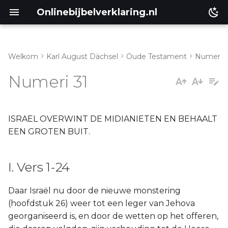
Onlinebijbelverklaring.nl
Welkom
Karl August Dächsel
Oude Testament
Numeri
I. Vers 1-24
Matthéüs
Numeri 31
II. Vers 25-54
Markus
Lukas
ISRAEL OVERWINT DE MIDIANIETEN EN BEHAALT
EEN GROTEN BUIT.
Johannes
I. Vers 1-24
Handelingen
Daar Israël nu door de nieuwe monstering
Romeinen
(hoofdstuk 26) weer tot een leger van Jehova
georganiseerd is, en door de wetten op het offeren,
1 Korinthe