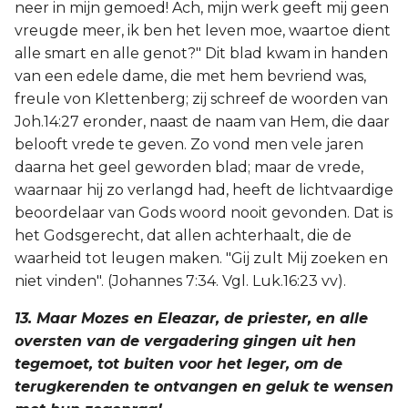
neer in mijn gemoed! Ach, mijn werk geeft mij geen
vreugde meer, ik ben het leven moe, waartoe dient
alle smart en alle genot?" Dit blad kwam in handen
van een edele dame, die met hem bevriend was,
freule von Klettenberg; zij schreef de woorden van
Joh.14:27 eronder, naast de naam van Hem, die daar
belooft vrede te geven. Zo vond men vele jaren
daarna het geel geworden blad; maar de vrede,
waarnaar hij zo verlangd had, heeft de lichtvaardige
beoordelaar van Gods woord nooit gevonden. Dat is
het Godsgerecht, dat allen achterhaalt, die de
waarheid tot leugen maken. "Gij zult Mij zoeken en
niet vinden". (Johannes 7:34. Vgl. Luk.16:23 vv).
13. Maar Mozes en Eleazar, de priester, en alle
oversten van de vergadering gingen uit hen
tegemoet, tot buiten voor het leger, om de
terugkerenden te ontvangen en geluk te wensen