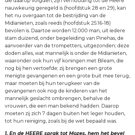
die daarop volgden, zijn verhouding tot de Heere
nauwkeurig geregeld is (hoofdstuk 28 en 29), kan
2 Korinthe
het nu overgaan tot de bestrijding van de
Midianieten, zoals reeds (hoofdstuk 25:16-18)
Galaten
bevolen is. Daartoe worden 12.000 man, uit iedere
stam duizend, onder begeleiding van Pinehas, de
Éfeze
aanvoerder van de trompetters, uitgezonden; deze
doden alles, wat mannelijk is onder de Midianieten,
Filippenzen
waaronder ook hun vijf koningen met Bileam, die
Kolossenzen
nog bij hen vertoefde; zij brengen een grote
menigte gevangenen en een grote buit mee terug,
1 Thessalonicenzen
maar moeten bij hun terugkeer van de
gevangenen ook nog de kinderen van het
2 Thessalonicenzen
mannelijk geslacht ombrengen, behalve de
vrouwen, die een man bekend hadden. Daarop
1 Timótheüs
moeten zij zich 7 dagen buiten het leger houden,
tot hun reiniging, zoals bij de wet bepaald was.
2 Timótheüs
1. En de HEERE sprak tot Mozes, hem het bevel