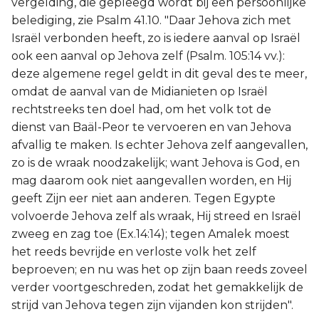
vergelding, die gepleegd wordt bij een persoonlijke
Judas
belediging, zie Psalm 41.10. "Daar Jehova zich met
Israël verbonden heeft, zo is iedere aanval op Israël
Openbaring
ook een aanval op Jehova zelf (Psalm. 105:14 vv.):
deze algemene regel geldt in dit geval des te meer,
omdat de aanval van de Midianieten op Israël
rechtstreeks ten doel had, om het volk tot de
dienst van Baäl-Peor te vervoeren en van Jehova
afvallig te maken. Is echter Jehova zelf aangevallen,
zo is de wraak noodzakelijk; want Jehova is God, en
mag daarom ook niet aangevallen worden, en Hij
geeft Zijn eer niet aan anderen. Tegen Egypte
volvoerde Jehova zelf als wraak, Hij streed en Israël
zweeg en zag toe (Ex.14:14); tegen Amalek moest
het reeds bevrijde en verloste volk het zelf
beproeven; en nu was het op zijn baan reeds zoveel
verder voortgeschreden, zodat het gemakkelijk de
strijd van Jehova tegen zijn vijanden kon strijden".