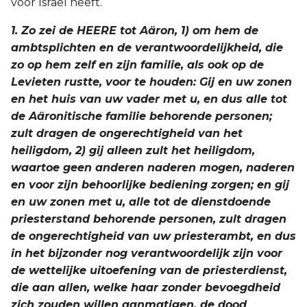
voor Israël heeft.
Titus
1. Zo zei de HEERE tot Aäron, 1) om hem de
ambtsplichten en de verantwoordelijkheid, die
Filémon
zo op hem zelf en zijn familie, als ook op de
Levieten rustte, voor te houden: Gij en uw zonen
Hebreeën
en het huis van uw vader met u, en dus alle tot
de Aäronitische familie behorende personen;
Jakobus
zult dragen de ongerechtigheid van het
1 Petrus
heiligdom, 2) gij alleen zult het heiligdom,
waartoe geen anderen naderen mogen, naderen
2 Petrus
en voor zijn behoorlijke bediening zorgen; en gij
en uw zonen met u, alle tot de dienstdoende
1 Johannes
priesterstand behorende personen, zult dragen
de ongerechtigheid van uw priesterambt, en dus
2 Johannes
in het bijzonder nog verantwoordelijk zijn voor
de wettelijke uitoefening van de priesterdienst,
3 Johannes
die aan allen, welke haar zonder bevoegdheid
zich zouden willen aanmatigen, de dood