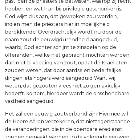
past, dan de priesters te betwisten, waarop zij recht
hebben en wat hun bij privilegie geschonken is.
God wijst dus aan, dat gewroken zou worden,
indien men de priesters hier in moeilijkheid
berokkende. Overdrachtelijk wordt nu door de
naam zout de eeuwigdurendheid aangeduid,
waarbij God echter schijnt te zinspelen op de
offeranden, welke niet gebracht mochten worden,
dan met bijvoeging van zout, opdat de Israëlieten
zouden weten, dat door aardse en bederfelijke
dingen iets hogers werd aangeduid Want wij
weten, dat gezouten vlees niet zo gemakkelijk
bederft. kortom, hierdoor wordt de onschendbare
vastheid aangeduid.
Het zal een eeuwig zoutverbond zijn. Hiermee wil
de Heere Aäron verzekeren, dat niettegenstaande
de veranderingen, die in de openbare eredienst
zouden gemaakt worden, in de volgende eeuwen,