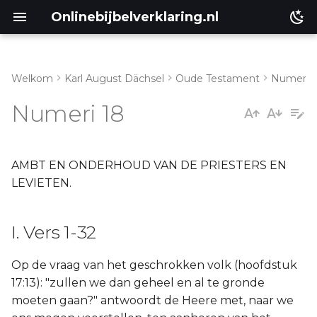
Onlinebijbelverklaring.nl
Welkom
Karl August Dächsel
Oude Testament
Numeri
I. Vers 1-32
Matthéüs
Numeri 18
Markus
Lukas
AMBT EN ONDERHOUD VAN DE PRIESTERS EN
LEVIETEN.
Johannes
I. Vers 1-32
Handelingen
Op de vraag van het geschrokken volk (hoofdstuk
Romeinen
17:13): "zullen we dan geheel en al te gronde
moeten gaan?" antwoordt de Heere met, naar we
1 Korinthe