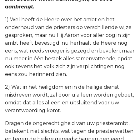
Judas
aanbrengt.
1) Wel heeft de Heere over het ambt en het
Openbaring
onderhoud van de priesters op verschillende wijze
gesproken, maar nu Hij Aäron voor aller oog in zijn
ambt heeft bevestigd, nu herhaalt de Heere nog
eens, wat reeds vroeger is gezegd en bevolen, maar
nu meer in één bestek alles samenvattende, opdat
ook tevens het volk zich zijn verplichtingen nog
eens zou herinnerd zien.
2) Wat in het heiligdom en in de heilige dienst
misdreven wordt, zal door u alleen worden geboet,
omdat dat alles alleen en uitsluitend voor uw
verantwoording komt.
Dragen de ongerechtigheid van uw priesterambt,
betekent niet slechts, wat tegen de priesterwetten
en tegen de heilige gereedschappen gepleegd