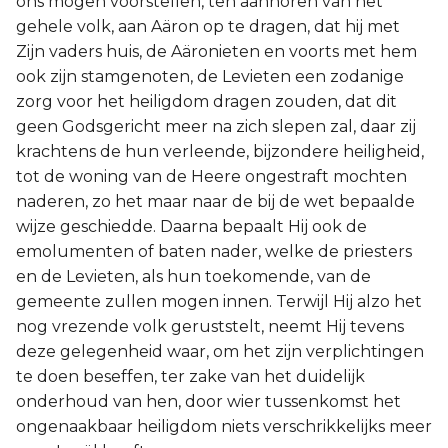
ons mogen voorstellen, ten aanhoren van het
gehele volk, aan Aäron op te dragen, dat hij met
2 Korinthe
Zijn vaders huis, de Aäronieten en voorts met hem
ook zijn stamgenoten, de Levieten een zodanige
Galaten
zorg voor het heiligdom dragen zouden, dat dit
geen Godsgericht meer na zich slepen zal, daar zij
Éfeze
krachtens de hun verleende, bijzondere heiligheid,
tot de woning van de Heere ongestraft mochten
Filippenzen
naderen, zo het maar naar de bij de wet bepaalde
Kolossenzen
wijze geschiedde. Daarna bepaalt Hij ook de
emolumenten of baten nader, welke de priesters
1 Thessalonicenzen
en de Levieten, als hun toekomende, van de
gemeente zullen mogen innen. Terwijl Hij alzo het
2 Thessalonicenzen
nog vrezende volk geruststelt, neemt Hij tevens
deze gelegenheid waar, om het zijn verplichtingen
1 Timótheüs
te doen beseffen, ter zake van het duidelijk
onderhoud van hen, door wier tussenkomst het
2 Timótheüs
ongenaakbaar heiligdom niets verschrikkelijks meer