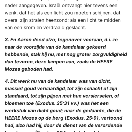
Judas
nader aangegeven. Israël ontvangt hier tevens een
wenk, dat het als een licht zou moeten schijnen, dat
Openbaring
overal zijn stralen heenzond; als een licht te midden
van een krom en verdraaid geslacht.
3. En Aäron deed alzo; tegenover vooraan, d.i. ze
naar de voorzijde van de kandelaar gekeerd
hebbende, stak hij nu, met nog groter zorgvuldigheid
dan tevoren, deze lampen aan, zoals de HEERE
Mozes geboden had.
4. Dit werk nu van de kandelaar was van dicht,
massief goud vervaardigd, tot zijn schacht of zijn
standaard, tot zijn pijpen met hun versierselen, of
bloemen toe (Exodus. 25:31 vv.) was het een
werkstuk van dicht goud; naar de gedaante, die de
HEERE Mozes op de berg (Exodus. 25:9), vertoond
had, alzo had hij, door de dienst van de verordende