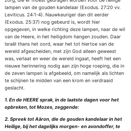
zorg, die er moest gedragen worden voor de heilige
lampen van de gouden kandelaar (Exodus. 27:20 vv.
2 Korinthe
Leviticus. 24:1-4). Nauwkeuriger dan dit eerder
(Exodus. 25:37) nog gebeurd is, wordt hier
Galaten
opgegeven, in welke richting deze lampen, naar de wil
van de Heere, in het heiligdom hangen zouden. Daar
Éfeze
Israël thans het oord, waar het tot hiertoe van de
wereld afgescheiden, met zijn God alleen geweest
Filippenzen
was, verlaat en weer de wereld ingaat, heeft het een
nieuwe herinnering nodig aan zijn hoge roeping, die in
Kolossenzen
de zeven lampen is afgebeeld, om namelijk als lichten
te schijnen te midden van een krom en verdraaid
1 Thessalonicenzen
geslacht.
2 Thessalonicenzen
1. En de HEERE sprak, in de laatste dagen voor het
opbreken, tot Mozes, zeggende:
1 Timótheüs
2. Spreek tot Aäron, die de gouden kandelaar in het
2 Timótheüs
Heilige, bij het dagelijks morgen- en avondoffer, te