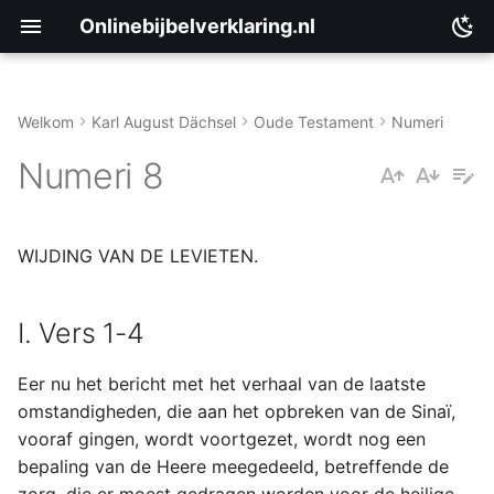
Onlinebijbelverklaring.nl
Welkom
Karl August Dächsel
Oude Testament
Numeri
I. Vers 1-4
Matthéüs
Numeri 8
II. Vers 5-26
Markus
WIJDING VAN DE LEVIETEN.
Lukas
Johannes
I. Vers 1-4
Handelingen
Eer nu het bericht met het verhaal van de laatste
omstandigheden, die aan het opbreken van de Sinaï,
Romeinen
vooraf gingen, wordt voortgezet, wordt nog een
bepaling van de Heere meegedeeld, betreffende de
1 Korinthe