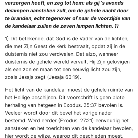
verzorgen heeft, en zeg tot hem: als gij ‘s avonds
Titus
delampen aansteken zult, om de gehele nacht door
te branden, echt tegenover of naar de voorzijde van
Filémon
de kandelaar zullen de zeven lampen lichten. 1)
Hebreeën
1) Dit betekende, dat God is de Vader van de lichten,
die met Zijn Geest de Kerk bestraalt, opdat zij in de
Jakobus
duisternis niet zou verdwalen. Dat alzo, wanneer
duisternis de gehele wereld vervult, Hij Zijn gelovigen
1 Petrus
als een zon en maan tot een eeuwig licht zou zijn,
zoals Jesaja zegt (Jesaja 60:19).
2 Petrus
Het licht van de kandelaar moest de gehele ruimte van
het Heilige beschijnen. Dit voorschrift is geen blote
1 Johannes
herhaling van hetgeen in Exodus. 25:37 bevolen is.
Veeleer wordt door dit bevel het vorige nader
2 Johannes
bestemd. Werd eerder (Exodus. 27:21) eenvoudig het
3 Johannes
aansteken en het toerichten van de kandelaar bevolen,
hier wordt de wijze, waarop dit geschieden moest,