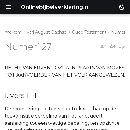
Onlinebijbelverklaring.nl
Welkom
Karl August Dächsel
Oude Testament
Numeri
I. Vers 1-11
Matthéüs
Numeri 27
II. Vers 12-23
Markus
Lukas
RECHT VAN ERVEN. JOZUA IN PLAATS VAN MOZES
TOT AANVOERDER VAN HET VOLK AANGEWEZEN.
Johannes
I. Vers 1-11
Handelingen
De monstering die tevens betrekking had op de
Romeinen
toekomstige verdeling van het land, geeft
aanleiding tot een wettige bepaling, ten opzichte
1 Korinthe