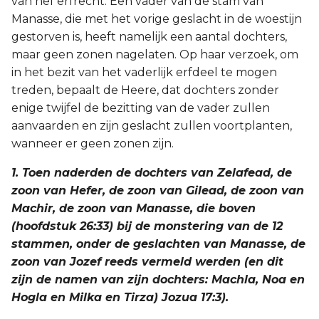
van hef erfrecht. Een vader van de stam van
Manasse, die met het vorige geslacht in de woestijn
2 Korinthe
gestorven is, heeft namelijk een aantal dochters,
maar geen zonen nagelaten. Op haar verzoek, om
Galaten
in het bezit van het vaderlijk erfdeel te mogen
treden, bepaalt de Heere, dat dochters zonder
Éfeze
enige twijfel de bezitting van de vader zullen
aanvaarden en zijn geslacht zullen voortplanten,
Filippenzen
wanneer er geen zonen zijn.
Kolossenzen
1. Toen naderden de dochters van Zelafead, de
zoon van Hefer, de zoon van Gilead, de zoon van
1 Thessalonicenzen
Machir, de zoon van Manasse, die boven
(hoofdstuk 26:33) bij de monstering van de 12
2 Thessalonicenzen
stammen, onder de geslachten van Manasse, de
zoon van Jozef reeds vermeld werden (en dit
1 Timótheüs
zijn de namen van zijn dochters: Machla, Noa en
Hogla en Milka en Tirza) Jozua 17:3).
2 Timótheüs