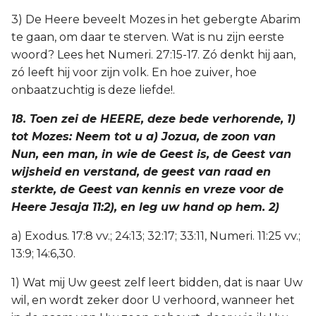
3) De Heere beveelt Mozes in het gebergte Abarim
te gaan, om daar te sterven. Wat is nu zijn eerste
woord? Lees het Numeri. 27:15-17. Zó denkt hij aan,
zó leeft hij voor zijn volk. En hoe zuiver, hoe
onbaatzuchtig is deze liefde!.
18. Toen zei de HEERE, deze bede verhorende, 1)
tot Mozes: Neem tot u a) Jozua, de zoon van
Nun, een man, in wie de Geest is, de Geest van
wijsheid en verstand, de geest van raad en
sterkte, de Geest van kennis en vreze voor de
Heere Jesaja 11:2), en leg uw hand op hem. 2)
a) Exodus. 17:8 vv.; 24:13; 32:17; 33:11, Numeri. 11:25 vv.;
13:9; 14:6,30.
1) Wat mij Uw geest zelf leert bidden, dat is naar Uw
wil, en wordt zeker door U verhoord, wanneer het