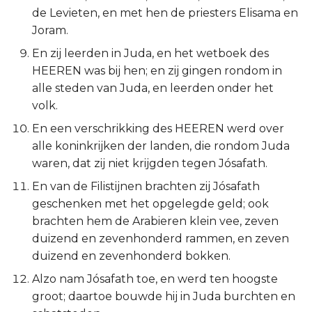
de Levieten, en met hen de priesters Elisama en
Titus
Joram.
Filémon
En zij leerden in Juda, en het wetboek des
HEEREN was bij hen; en zij gingen rondom in
Hebreeën
alle steden van Juda, en leerden onder het
volk.
Jakobus
En een verschrikking des HEEREN werd over
alle koninkrijken der landen, die rondom Juda
1 Petrus
waren, dat zij niet krijgden tegen Jósafath.
En van de Filistijnen brachten zij Jósafath
2 Petrus
geschenken met het opgelegde geld; ook
1 Johannes
brachten hem de Arabieren klein vee, zeven
duizend en zevenhonderd rammen, en zeven
2 Johannes
duizend en zevenhonderd bokken.
Alzo nam Jósafath toe, en werd ten hoogste
3 Johannes
groot; daartoe bouwde hij in Juda burchten en