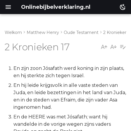
Onlinebijbelverklaring.nl
Welkom
Matthew Henry
Oude Testament
2 Kronieken
Inleiding
Matthéüs
2 Kronieken 17
2 Kronieken 17:1-9
Markus
2 Kronieken 17:10-19
Lukas
En zijn zoon Jósafath werd koning in zijn plaats,
en hij sterkte zich tegen Israël.
Johannes
En hij leide krijgsvolk in alle vaste steden van
Juda, en leide bezettingen in het land van Juda,
Handelingen
en in de steden van Efraim, die zijn vader Asa
ingenomen had.
Romeinen
En de HEERE was met Jósafath; want hij
wandelde in de vorige wegen zijns vaders
1 Korinthe