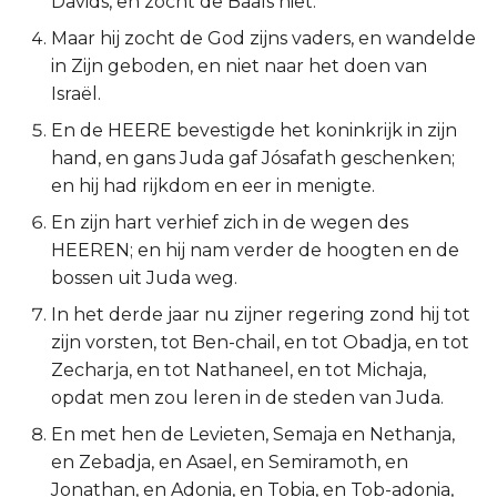
Davids, en zocht de Baals niet.
2 Korinthe
Maar hij zocht de God zijns vaders, en wandelde
in Zijn geboden, en niet naar het doen van
Galaten
Israël.
En de HEERE bevestigde het koninkrijk in zijn
Éfeze
hand, en gans Juda gaf Jósafath geschenken;
en hij had rijkdom en eer in menigte.
Filipenzen
En zijn hart verhief zich in de wegen des
HEEREN; en hij nam verder de hoogten en de
Kolossenzen
bossen uit Juda weg.
1 Thessalonicenzen
In het derde jaar nu zijner regering zond hij tot
zijn vorsten, tot Ben-chail, en tot Obadja, en tot
2 Thessalonicenzen
Zecharja, en tot Nathaneel, en tot Michaja,
opdat men zou leren in de steden van Juda.
1 Timótheüs
En met hen de Levieten, Semaja en Nethanja,
en Zebadja, en Asael, en Semiramoth, en
2 Timótheüs
Jonathan, en Adonia, en Tobia, en Tob-adonia,