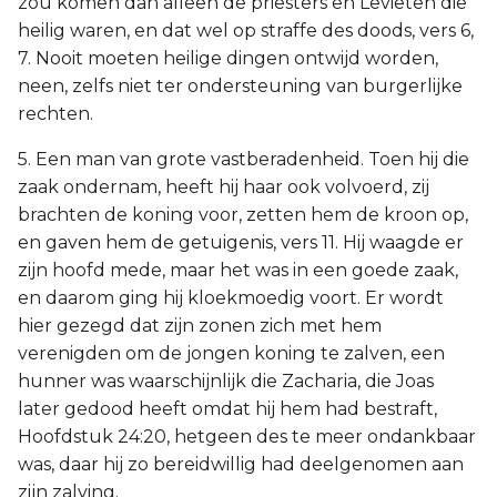
zou komen dan alleen de priesters en Levieten die
heilig waren, en dat wel op straffe des doods, vers 6,
7. Nooit moeten heilige dingen ontwijd worden,
neen, zelfs niet ter ondersteuning van burgerlijke
rechten.
5. Een man van grote vastberadenheid. Toen hij die
zaak ondernam, heeft hij haar ook volvoerd, zij
brachten de koning voor, zetten hem de kroon op,
en gaven hem de getuigenis, vers 11. Hij waagde er
zijn hoofd mede, maar het was in een goede zaak,
en daarom ging hij kloekmoedig voort. Er wordt
hier gezegd dat zijn zonen zich met hem
verenigden om de jongen koning te zalven, een
hunner was waarschijnlijk die Zacharia, die Joas
later gedood heeft omdat hij hem had bestraft,
Hoofdstuk 24:20, hetgeen des te meer ondankbaar
was, daar hij zo bereidwillig had deelgenomen aan
zijn zalving.