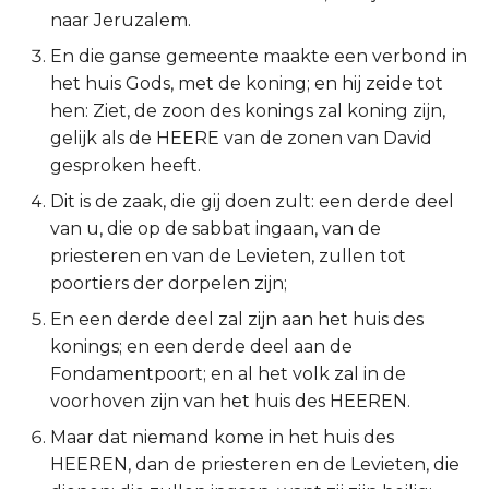
naar Jeruzalem.
2 Korinthe
En die ganse gemeente maakte een verbond in
het huis Gods, met de koning; en hij zeide tot
Galaten
hen: Ziet, de zoon des konings zal koning zijn,
gelijk als de HEERE van de zonen van David
Éfeze
gesproken heeft.
Filipenzen
Dit is de zaak, die gij doen zult: een derde deel
van u, die op de sabbat ingaan, van de
Kolossenzen
priesteren en van de Levieten, zullen tot
poortiers der dorpelen zijn;
1 Thessalonicenzen
En een derde deel zal zijn aan het huis des
konings; en een derde deel aan de
2 Thessalonicenzen
Fondamentpoort; en al het volk zal in de
voorhoven zijn van het huis des HEEREN.
1 Timótheüs
Maar dat niemand kome in het huis des
2 Timótheüs
HEEREN, dan de priesteren en de Levieten, die