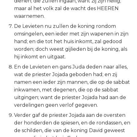
dienen; die zullen ingaan, want zij zijn heilig;
Titus
maar al het volk zal de wacht des HEEREN
waarnemen.
Filémon
De Levieten nu zullen de koning rondom
omsingelen, een ieder met zijn wapenen in zijn
Hebreeën
hand; en die tot het huis inkomt, zal gedood
worden; doch weest gijlieden bij de koning, als
Jakobus
hij inkomt en uitgaat.
En de Levieten en gans Juda deden naar alles,
1 Petrus
wat de priester Jojada geboden had; en zij
2 Petrus
namen een ieder zijn mannen, die op de sabbat
inkwamen, met degenen, die op de sabbat
1 Johannes
uitgingen; want de priester Jojada had aan de
verdelingen geen verlof gegeven.
2 Johannes
Verder gaf de priester Jojada aan de oversten
der honderden de spiesen, en de rondassen, en
3 Johannes
de schilden, die van de koning David geweest