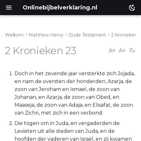
Onlinebijbelverklaring.nl
Welkom
Matthew Henry
Oude Testament
2 Kronieken
Inleiding
Matthéüs
2 Kronieken 23
2 Kronieken 23:1-11
Markus
2 Kronieken 23:12-21
Lukas
Doch in het zevende jaar versterkte zich Jojada,
en nam de oversten der honderden, Azarja, de
Johannes
zoon van Jeroham en Ismael, de zoon van
Johanan, en Azarja, de zoon van Obed, en
Handelingen
Maaseja, de zoon van Adaja, en Elisafat, de zoon
van Zichri, met zich in een verbond.
Romeinen
Die togen om in Juda, en vergaderden de
Levieten uit alle steden van Juda, en de
1 Korinthe
hoofden der vaderen van Israël, en zij kwamen