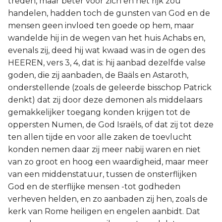
treden, maar beter voor zich en het rijk zou
handelen, hadden toch de gunsten van God en de
mensen geen invloed ten goede op hem, maar
wandelde hij in de wegen van het huis Achabs en,
evenals zij, deed hij wat kwaad was in de ogen des
HEEREN, vers 3, 4, dat is: hij aanbad dezelfde valse
goden, die zij aanbaden, de Baäls en Astaroth,
onderstellende (zoals de geleerde bisschop Patrick
denkt) dat zij door deze demonen als middelaars
gemakkelijker toegang konden krijgen tot de
oppersten Numen, de God Israëls, of dat zij tot deze
ten allen tijde en voor alle zaken de toevlucht
konden nemen daar zij meer nabij waren en niet
van zo groot en hoog een waardigheid, maar meer
van een middenstatuur, tussen de onsterflijken
God en de sterflijke mensen -tot godheden
verheven helden, en zo aanbaden zij hen, zoals de
kerk van Rome heiligen en engelen aanbidt. Dat