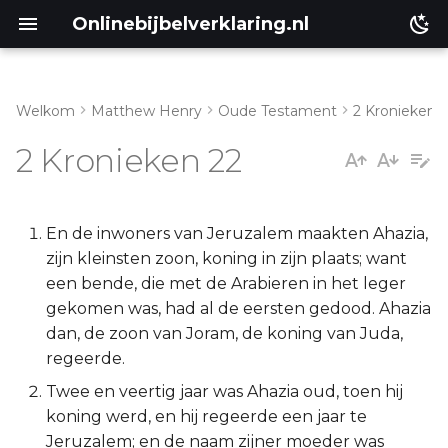
Onlinebijbelverklaring.nl
Welkom
Matthew Henry
Oude Testament
2 Kronieken
Inleiding
Matthéüs
2 Kronieken 22
2 Kronieken 22:1-9
Markus
2 Kronieken 22:10-12
Lukas
En de inwoners van Jeruzalem maakten Ahazia,
zijn kleinsten zoon, koning in zijn plaats; want
Johannes
een bende, die met de Arabieren in het leger
gekomen was, had al de eersten gedood. Ahazia
Handelingen
dan, de zoon van Joram, de koning van Juda,
regeerde.
Romeinen
Twee en veertig jaar was Ahazia oud, toen hij
koning werd, en hij regeerde een jaar te
1 Korinthe
Jeruzalem; en de naam zijner moeder was