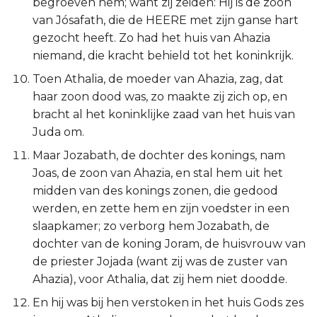
begroeven hem; want zij zeiden: Hij is de zoon
Judas
van Jósafath, die de HEERE met zijn ganse hart
gezocht heeft. Zo had het huis van Ahazia
Openbaring
niemand, die kracht behield tot het koninkrijk.
Toen Athalia, de moeder van Ahazia, zag, dat
haar zoon dood was, zo maakte zij zich op, en
bracht al het koninklijke zaad van het huis van
Juda om.
Maar Jozabath, de dochter des konings, nam
Joas, de zoon van Ahazia, en stal hem uit het
midden van des konings zonen, die gedood
werden, en zette hem en zijn voedster in een
slaapkamer; zo verborg hem Jozabath, de
dochter van de koning Joram, de huisvrouw van
de priester Jojada (want zij was de zuster van
Ahazia), voor Athalia, dat zij hem niet doodde.
En hij was bij hen verstoken in het huis Gods zes