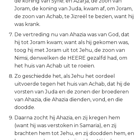
de koning van Syrië; en Azarja, de zoon van
Titus
Joram, de koning van Juda, kwam af, om Joram,
de zoon van Achab, te Jizreël te bezien, want hij
Filémon
was krank.
De vertreding nu van Ahazia was van God, dat
Hebreeën
hij tot Joram kwam; want als hij gekomen was,
toog hij met Joram uit tot Jehu, de zoon van
Jakobus
Nimsi, denwelken de HEERE gezalfd had, om
het huis van Achab uit te roeien.
1 Petrus
Zo geschiedde het, als Jehu het oordeel
2 Petrus
uitvoerde tegen het huis van Achab, dat hij de
vorsten van Juda en de zonen der broederen
1 Johannes
van Ahazia, die Ahazia dienden, vond, en die
doodde.
2 Johannes
Daarna zocht hij Ahazia, en zij kregen hem
(want hij was verstoken in Samaria), en zij
3 Johannes
brachten hem tot Jehu, en zij doodden hem, en