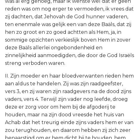
was al erg genoeg, maar ik wenste wel dat er geen
reden was om nog erger te vermoeden, ik vrees dat
zij dachten, dat Jehovah de God hunner vaderen,
ten enenmale was gelijk een van deze Baäls, dat zij
hen zo groot en zo goed achtten als Hem, ja, in
sommige opzichten verkieslijk boven Hem in zover
deze Baäls allerlei ongebondenheid en
zinnelijkheid aanmoedigden, die door de God Israëls
streng verboden waren.
II. Zijn moeder en haar bloedverwanten rieden hem
aan aldus te handelen. Zij was zijn raadgeefster,
vers 3, en zij waren zijn raadgevers na de dood zijns
vaders, vers 4. Terwijl zijn vader nog leefde, droeg
deze er zorg voor om hem bij de afgoderij te
houden, maar na zijn dood vreesde het huis van
Achab dat het treurig einde zijns vaders hem er van
zou terughouden, en daarom hebben zij zich zeer
benaarstigd om er hem dicht bij te houden, hem