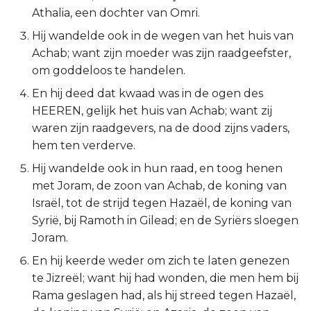
Athalia, een dochter van Omri.
2 Korinthe
Hij wandelde ook in de wegen van het huis van
Achab; want zijn moeder was zijn raadgeefster,
Galaten
om goddeloos te handelen.
Éfeze
En hij deed dat kwaad was in de ogen des
HEEREN, gelijk het huis van Achab; want zij
Filipenzen
waren zijn raadgevers, na de dood zijns vaders,
hem ten verderve.
Kolossenzen
Hij wandelde ook in hun raad, en toog henen
met Joram, de zoon van Achab, de koning van
1 Thessalonicenzen
Israël, tot de strijd tegen Hazaël, de koning van
Syrië, bij Ramoth in Gilead; en de Syriërs sloegen
2 Thessalonicenzen
Joram.
1 Timótheüs
En hij keerde weder om zich te laten genezen
te Jizreël; want hij had wonden, die men hem bij
2 Timótheüs
Rama geslagen had, als hij streed tegen Hazaël,