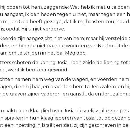
hij boden tot hem, zeggende: Wat heb ik met u te doen, 
u aangaat, ik ben heden tegen u niet, maar tegen een hu
 mij; en God heeft gezegd, dat ik mij haasten zou; houd
is, opdat Hij u niet verderve.
keerde zijn aangezicht niet van hem; maar hij verstelde
ijden, en hoorde niet naar de woorden van Necho uit d
am om te strijden in het dal Megiddo.
ters schoten de koning Josia. Toen zeide de koning tot 
weg, want ik ben zeer gewond.
echten namen hem weg van de wagen, en voerden hem
en, dien hij had, en brachten hem te Jeruzalem; en hij 
n de graven zijner vaderen; en gans Juda en Jeruzale
maakte een klaaglied over Josia; desgelijks alle zangers
 spraken in hun klaagliederen van Josia, tot op dezen d
 een inzetting in Israël; en ziet, zij zijn geschreven in d