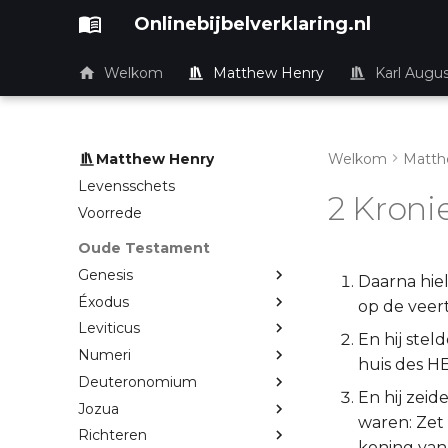
Onlinebijbelverklaring.nl
Welkom
Matthew Henry
Karl Augu
Matthew Henry
Welkom
Matth
Levensschets
2 Kroni
Voorrede
Oude Testament
Genesis
Daarna hiel
Éxodus
op de veer
Leviticus
En hij stel
Numeri
huis des H
Deuteronomium
En hij zeid
Jozua
waren: Zet 
Richteren
koning van 