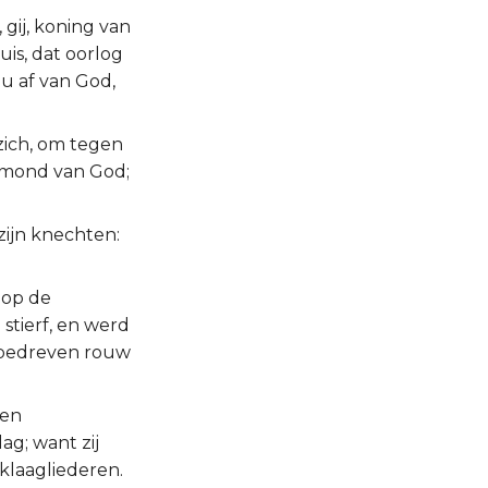
gij, koning van
is, dat oorlog
 u af van God,
 zich, om tegen
e mond van God;
zijn knechten:
 op de
stierf, en werd
m bedreven rouw
 en
ag; want zij
e klaagliederen.