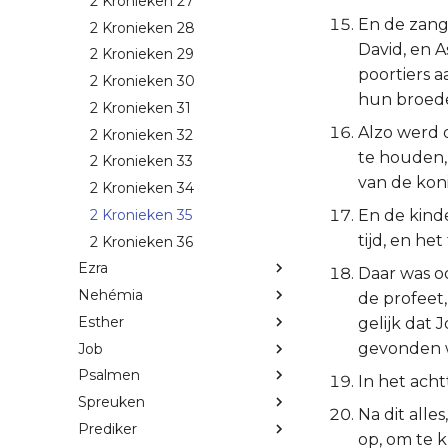
2 Kronieken 27
En de zang
2 Kronieken 28
David, en 
2 Kronieken 29
poortiers a
2 Kronieken 30
hun broede
2 Kronieken 31
Alzo werd 
2 Kronieken 32
te houden,
2 Kronieken 33
van de koni
2 Kronieken 34
2 Kronieken 35
En de kinde
tijd, en h
2 Kronieken 36
Ezra
Daar was o
Nehémia
de profeet
Esther
gelijk dat 
gevonden w
Job
Psalmen
In het acht
Spreuken
Na dit alle
Prediker
op, om te k