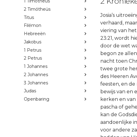
2 Kronieke
1 Timótheüs
2 Timótheüs
Josia’s uitroei
Titus
verhaard, maar 
Filémon
viering van he
Hebreeën
23:21, wordt h
Jakobus
door de wet w
1 Petrus
begon ze allen 
2 Petrus
nacht toen Chr
1 Johannes
twee grote her
2 Johannes
des Heeren Av
3 Johannes
feesten, en de
Judas
bewijs van en 
kerken en van
Openbaring
pascha of geh
kan de Godsdie
aandoenlijke i
voor andere za