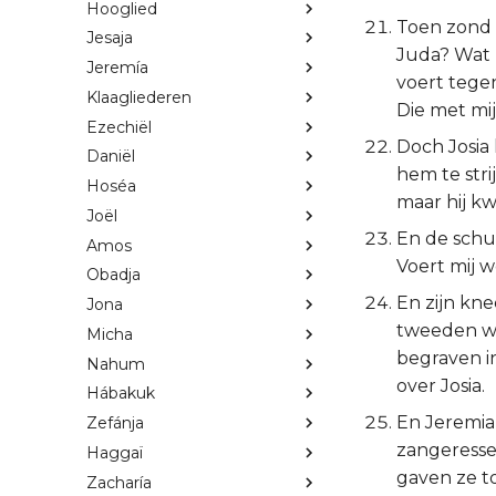
Hooglied
Toen zond 
Jesaja
Juda? Wat 
Jeremía
voert tegen
Klaagliederen
Die met mij 
Ezechiël
Doch Josia 
Daniël
hem te str
Hoséa
maar hij kw
Joël
En de schut
Amos
Voert mij 
Obadja
En zijn kn
Jona
tweeden wag
Micha
begraven i
Nahum
over Josia.
Hábakuk
En Jeremia 
Zefánja
zangeressen
Haggaï
gaven ze tot
Zacharía