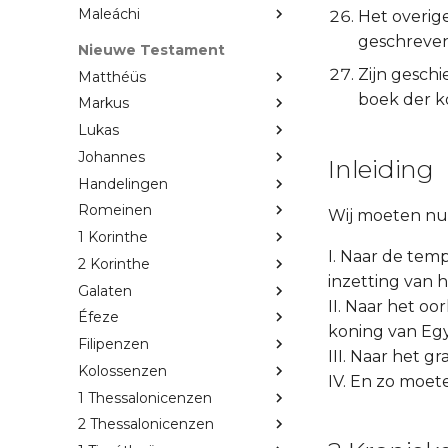
Maleáchi
Het overig
geschreven
Nieuwe Testament
Zijn geschi
Matthéüs
boek der k
Markus
Lukas
Johannes
Inleiding
Handelingen
Romeinen
Wij moeten nu 
1 Korinthe
I. Naar de tem
2 Korinthe
inzetting van 
Galaten
II. Naar het oo
Éfeze
koning van Egy
Filipenzen
III. Naar het g
Kolossenzen
IV. En zo moet
1 Thessalonicenzen
2 Thessalonicenzen