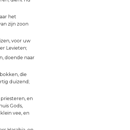
aar het
van zijn zoon
uizen, voor uw
er Levieten;
en, doende naar
nbokken, die
rtig duizend;
 priesteren, en
 huis Gods,
klein vee, en
ers Hasabja, en