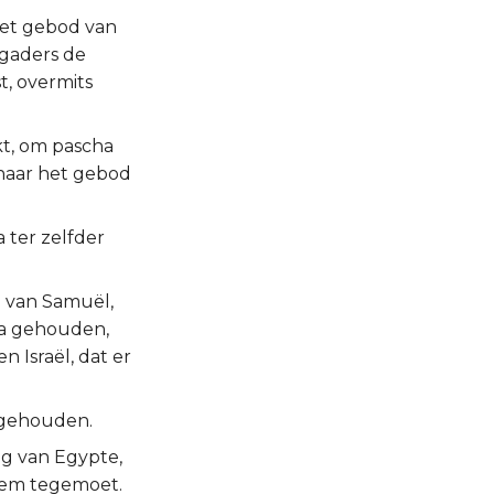
het gebod van
sgaders de
t, overmits
t, om pascha
 naar het gebod
 ter zelfder
n van Samuël,
ha gehouden,
n Israël, dat er
a gehouden.
ing van Egypte,
 hem tegemoet.