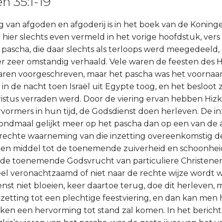
n 35:1-19
ing van afgoden en afgoderij is in het boek van de Koning
hier slechts even vermeld in het vorige hoofdstuk, vers 
t pascha, die daar slechts als terloops werd meegedeeld
ier zeer omstandig verhaald. Vele waren de feesten des H
aren voorgeschreven, maar het pascha was het voornaam
in de nacht toen Israël uit Egypte toog, en het besloot z
istus verraden werd. Door de viering ervan hebben Hizki
vormers in hun tijd, de Godsdienst doen herleven. De in
ondmaal gelijkt meer op het pascha dan op een van de
 rechte waarneming van die inzetting overeenkomstig de
een middel tot de toenemende zuiverheid en schoonhei
 de toenemende Godsvrucht van particuliere Christenen
eel veronachtzaamd of niet naar de rechte wijze wordt
nst niet bloeien, keer daartoe terug, doe dit herleven,
nzetting tot een plechtige feestviering, en dan kan men
ken een hervorming tot stand zal komen. In het bericht,