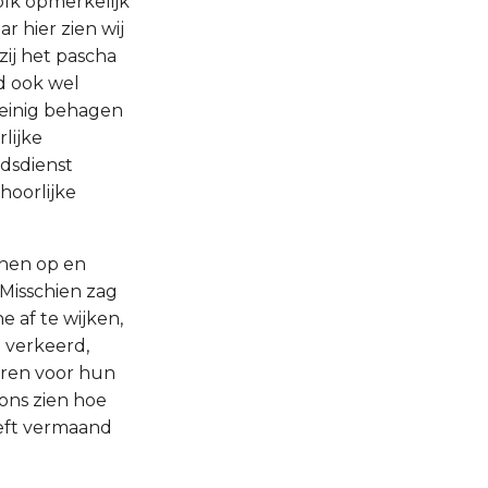
olk opmerkelijk
r hier zien wij
zij het pascha
nd ook wel
weinig behagen
lijke
dsdienst
hoorlijke
 hen op en
Misschien zag
e af te wijken,
d verkeerd,
uren voor hun
 ons zien hoe
eeft vermaand