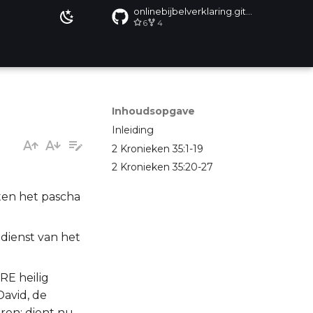
onlinebijbelverklaring.github.io
6
4
Inhoudsopgave
Inleiding
2 Kronieken 35:1-19
2 Kronieken 35:20-27
tten het pascha
 dienst van het
RE heilig
David, de
ren; dient nu