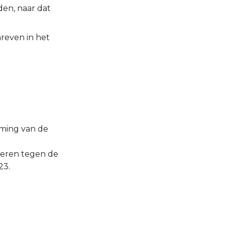
den, naar dat
hreven in het
eming van de
voeren tegen de
23.