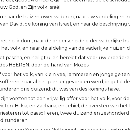
w God, en Zijn volk Israël;
 u naar de huizen uwer vaderen, naar uw verdelingen, n
 van David, de koning van Israël, en naar de beschrijving 
 het heiligdom, naar de onderscheiding der vaderlijke h
het volk, en naar de afdeling van de vaderlijke huizen d
et pascha, en heiligt u, en bereidt dat voor uw broeder
des HEEREN, door de hand van Mozes.
f voor het volk, van klein vee, lammeren en jonge geite
asofferen, naar al hetgeen er gevonden werd, in getal de
underen drie duizend; dit was van des konings have.
ijn vorsten tot een vrijwillig offer voor het volk, voor de
ieten; Hilkia, en Zacharia, en Jehiel, de oversten van het
riesteren tot paasofferen, twee duizend en zeshonderd 
d runderen.
nanja, en Semaja, en Nethaneel, zijn broeders, mitsgad