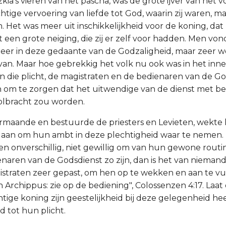
ia’s vieren van het pascha, was de grote ijver van het v
ige vervoering van liefde tot God, waarin zij waren, maa
. Het was meer uit inschikkelijkheid voor de koning, dat 
t een grote neiging, die zij er zelf voor hadden. Men vo
eer in deze gedaante van de Godzaligheid, maar zeer 
van. Maar hoe gebrekkig het volk nu ook was in het inner
die plicht, de magistraten en de bedienaren van de Go
om te zorgen dat het uitwendige van de dienst met be
olbracht zou worden.
ermaande en bestuurde de priesters en Levieten, wekte
aan om hun ambt in deze plechtigheid waar te nemen. 
 en onverschillig, niet gewillig om van hun gewone routin
enaren van de Godsdienst zo zijn, dan is het van nieman
straten zeer gepast, om hen op te wekken en aan te v
 Archippus: zie op de bediening", Colossenzen 4:17. Laat
ige koning zijn geestelijkheid bij deze gelegenheid h
 tot hun plicht.