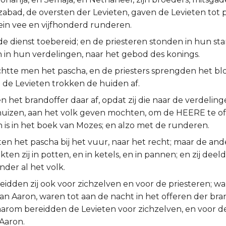
ozabad, de oversten der Levieten, gaven de Levieten tot p
ein vee en vijfhonderd runderen.
e dienst toebereid; en de priesteren stonden in hun sta
n in hun verdelingen, naar het gebod des konings.
chtte men het pascha, en de priesters sprengden het bl
 de Levieten trokken de huiden af.
n het brandoffer daar af, opdat zij die naar de verdelin
 huizen, aan het volk geven mochten, om de HEERE te off
 is in het boek van Mozes; en alzo met de runderen.
ten het pascha bij het vuur, naar het recht; maar de and
ten zij in potten, en in ketels, en in pannen; en zij deel
onder al het volk.
idden zij ook voor zichzelven en voor de priesteren; wan
an Aaron, waren tot aan de nacht in het offeren der br
aarom bereidden de Levieten voor zichzelven, en voor de
Aaron.