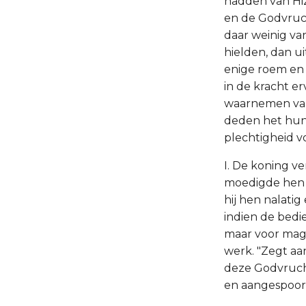
hadden van Hizk
en de Godvrucht
daar weinig van
hielden, dan ui
enige roem en 
in de kracht er
waarnemen van 
deden het hun 
plechtigheid v
I. De koning v
moedigde hen 
hij hen nalatig
indien de bedi
maar voor magi
werk. "Zegt aan
deze Godvrucht
en aangespoord