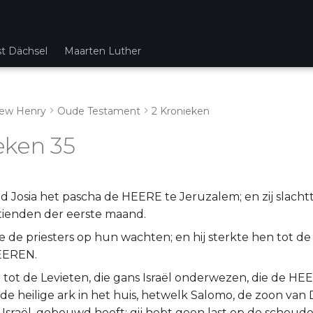
st Dächsel
Maarten Luther
ew Henry
Oude Testament
2 Kronieken
eken 35
d Josia het pascha de HEERE te Jeruzalem; en zij slach
tienden der eerste maand.
de de priesters op hun wachten; en hij sterkte hen tot de
EEREN.
e tot de Levieten, die gans Israël onderwezen, die de HEE
de heilige ark in het huis, hetwelk Salomo, de zoon van 
Israël, gebouwd heeft; gij hebt geen last op de schoude