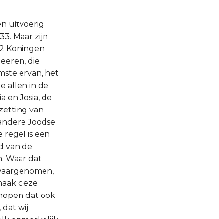
en uitvoerig
33. Maar zijn
, 2 Koningen
eeren, die
ste ervan, het
e allen in de
a en Josia, de
zetting van
 andere Joodse
 regel is een
d van de
. Waar dat
 waargenomen,
 maak deze
 hopen dat ook
 dat wij