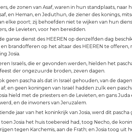
ers, de zonen van Asaf, waren in hun standplaats, naar 
Asaf, en Heman, en Jeduthun, de ziener des konings, mit
an elke poort; zij behoefden niet te wijken van hun diens
rs, de Levieten, voor hen bereidden.
de ganse dienst des HEEREN op denzelfden dag beschik
 en brandofferen op het altaar des HEEREN te offeren,
ng Josia.
ren Israëls, die er gevonden werden, hielden het pascha
et feest der ongezuurde broden, zeven dagen.
ok geen pascha als dat in Israël gehouden, van de dage
, af; en geen koningen van Israël hadden zulk een pasc
Josia hield met de priesters en de Levieten, en gans Juda e
erd, en de inwoners van Jeruzalem.
tiende jaar van het koninkrijk van Josia, werd dit pasch
s, toen Josia het huis toebereid had, toog Necho, de kon
rijgen tegen Karchemis, aan de Frath; en Josia toog uit