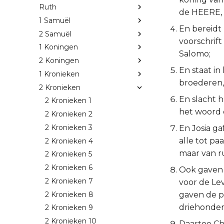
Ruth
de HEERE, u
1 Samuël
En bereidt
2 Samuël
voorschrift
1 Koningen
Salomo;
2 Koningen
En staat in
1 Kronieken
broederen, 
2 Kronieken
En slacht h
2 Kronieken 1
het woord 
2 Kronieken 2
2 Kronieken 3
En Josia ga
alle tot pa
2 Kronieken 4
maar van r
2 Kronieken 5
2 Kronieken 6
Ook gaven z
2 Kronieken 7
voor de Lev
2 Kronieken 8
gaven de p
driehonder
2 Kronieken 9
2 Kronieken 10
Daartoe Cho