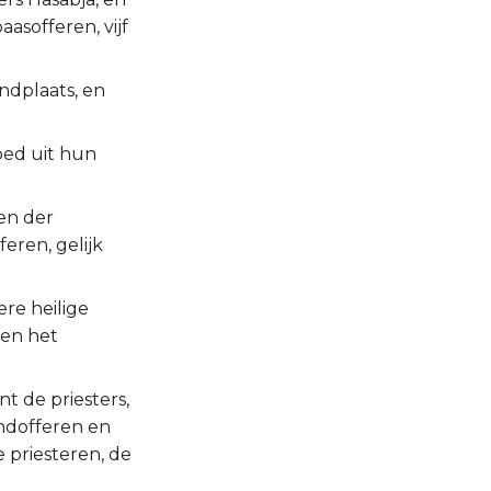
aasofferen, vijf
ndplaats, en
oed uit hun
gen der
eren, gelijk
ere heilige
den het
t de priesters,
andofferen en
 priesteren, de