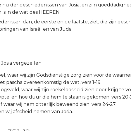
e nu der geschiedenissen van Josia, en zijn goeddadighe
 is in de wet des HEEREN;
edenissen dan, de eerste en de laatste, ziet, die zijn gesc
oningen van Israël en van Juda.
Josia vergezellen
pel, waar wij zijn Godsdienstige zorg zien voor de waarn
het pascha overeenkomstig de wet, vers 1-19.
rlogsveld, waar wij zijn roekeloosheid zien door krijg te 
pte, en hoe duur die hem te staan is gekomen, vers 20-
raf waar wij hem bitterlijk beweend zien, vers 24-27.
en wij afscheid nemen van Josia.