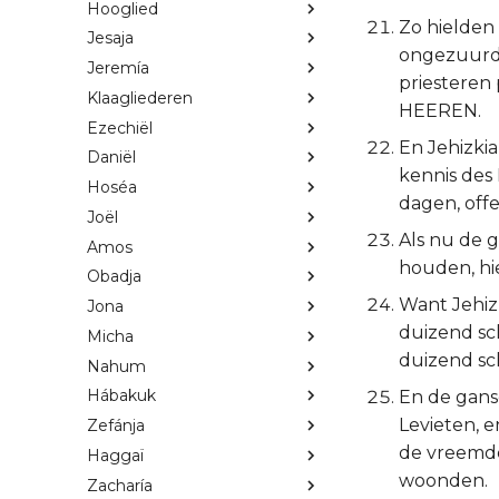
Hooglied
Zo hielden
Jesaja
ongezuurde
Jeremía
priesteren
Klaagliederen
HEEREN.
Ezechiël
En Jehizkia
Daniël
kennis des
Hoséa
dagen, off
Joël
Als nu de 
Amos
houden, hi
Obadja
Want Jehiz
Jona
duizend sc
Micha
duizend sc
Nahum
Hábakuk
En de gans
Levieten, 
Zefánja
de vreemdel
Haggaï
woonden.
Zacharía