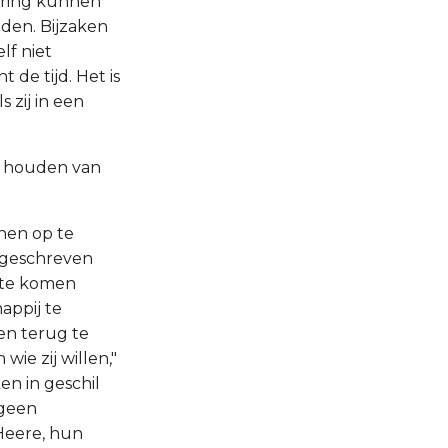
dering kunnen
uden. Bijzaken
lf niet
de tijd. Het is
 zij in een
et houden van
hen op te
 geschreven
 te komen
appij te
en terug te
ie zij willen,"
en in geschil
 geen
 Heere, hun