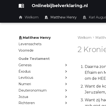
Onlinebijbelverklaring.nl
Welkom
Matthew Henry
Karl Augu
Matthew Henry
Welkom
Matth
Levensschets
2 Kroni
Voorrede
Oude Testament
Genesis
Daarna zond
Éxodus
Efraim en 
Leviticus
om de HEER
Numeri
Want de ko
Deuteronomium
Jeruzalem,
Jozua
Want zij h
Richteren
zich niet g