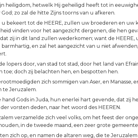
jn heiligdom, hetwelk Hij geheiligd heeft tot in eeuwigh
od; zo zal de hitte Zijns toorns van u afkeren.
ij u bekeert tot de HEERE, zullen uw broederen en uw 
heid vinden voor het aangezicht dergenen, die hen ge
dat zij in dit land zullen wederkomen; want de HEERE, u
barmhartig, en zal het aangezicht van u niet afwenden, 
rt.
e lopers door, van stad tot stad, door het land van Efra
n toe; doch zij belachten hen, en bespotten hen.
rootmoedigden zich sommigen van Aser, en Manasse, e
 te Jeruzalem.
 hand Gods in Juda, hun enerlei hart gevende, dat zij h
 der vorsten deden, naar het woord des HEEREN.
zalem verzamelde zich veel volks, om het feest der on
houden, in de tweede maand, een zeer grote gemeente
kten zich op, en namen de altaren weg, die te Jeruzalem