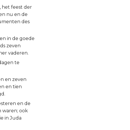
 het feest der
ten nu en de
rumenten des
den in de goede
jds zeven
ner vaderen.
dagen te
en en zeven
n en tien
gd.
esteren en de
n waren; ook
ie in Juda