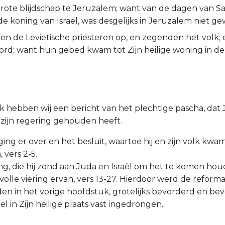
grote blijdschap te Jeruzalem; want van de dagen van S
de koning van Israël, was desgelijks in Jeruzalem niet ge
en de Levietische priesteren op, en zegenden het volk;
rd; want hun gebed kwam tot Zijn heilige woning in de
k hebben wij een bericht van het plechtige pascha, dat J
n zijn regering gehouden heeft.
ging er over en het besluit, waartoe hij en zijn volk kw
 vers 2-5.
ing, die hij zond aan Juda en Israël om het te komen houde
volle viering ervan, vers 13-27. Hierdoor werd de reforma
en in het vorige hoofdstuk, grotelijks bevorderd en bev
 in Zijn heilige plaats vast ingedrongen.