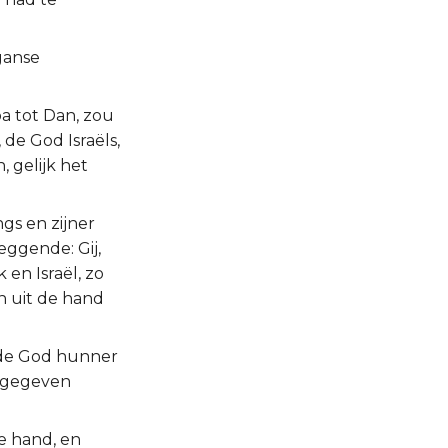
ganse
ba tot Dan, zou
de God Israëls,
 gelijk het
gs en zijner
eggende: Gij,
en Israël, zo
n uit de hand
, de God hunner
ergegeven
e hand, en