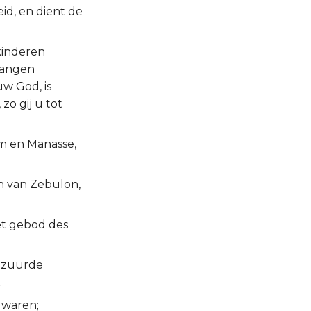
eid, en dient de
kinderen
vangen
w God, is
zo gij u tot
im en Manasse,
n van Zebulon,
et gebod des
gezuurde
.
 waren;