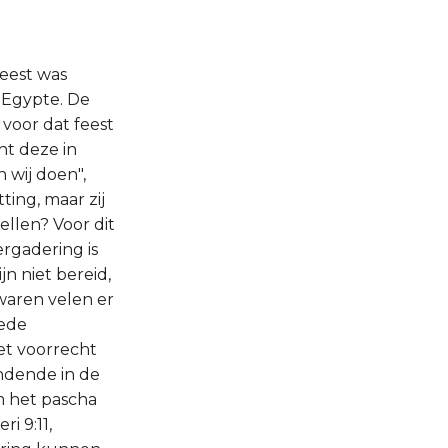
feest was
t Egypte. De
 voor dat feest
ht deze in
 wij doen",
ting, maar zij
llen? Voor dit
ergadering is
jn niet bereid,
 waren velen er
oede
het voorrecht
ndende in de
m het pascha
 9:11,