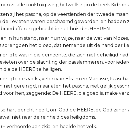
en zij alle rooktuig weg, hetwelk zij in de beek Kidron 
tten zij het pascha, op de veertienden der tweede maan
en de Levieten waren beschaamd geworden, en hadden zi
brandofferen gebracht in het huis des HEEREN.
den in hun stand, naar hun wijze, naar de wet van Mozes
rs sprengden het bloed, dat nemende uit de hand der Le
enigte was in die gemeente, die zich niet geheiligd ha
evieten over de slachting der paaslammeren, voor iedere
m die de HEERE te heiligen.
enigte des volks, velen van Efraim en Manasse, Issascha
 niet gereinigd, maar aten het pascha, niet gelijk gesch
ad voor hen, zeggende: De HEERE, die goed is, make ver
nse hart gericht heeft, om God de HEERE, de God zijner 
wel niet naar de reinheid des heiligdoms.
E verhoorde Jehizkia, en heelde het volk.