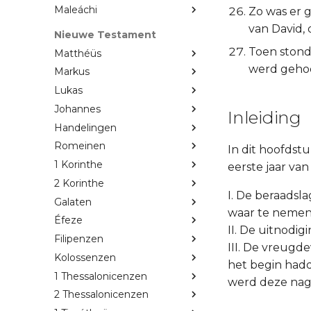
Maleáchi
Zo was er 
van David, 
Nieuwe Testament
Toen stond
Matthéüs
werd gehoo
Markus
Lukas
Johannes
Inleiding
Handelingen
Romeinen
In dit hoofdstu
1 Korinthe
eerste jaar va
2 Korinthe
I. De beraadsla
Galaten
waar te nemen,
Éfeze
II. De uitnodig
Filipenzen
III. De vreugde
Kolossenzen
het begin hadd
1 Thessalonicenzen
werd deze nagel
2 Thessalonicenzen