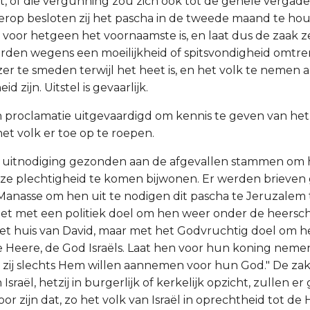
niet, of die vergunning zou zich ook tot de gehele verga
ierop besloten zij het pascha in de tweede maand te ho
voor hetgeen het voornaamste is, en laat dus de zaak ze
en wegens een moeilijkheid of spitsvondigheid omtrent 
er te smeden terwijl het heet is, en het volk te nemen als
 zijn. Uitstel is gevaarlijk.
en proclamatie uitgevaardigd om kennis te geven van h
het volk er toe op te roepen.
n uitnodiging gezonden aan de afgevallen stammen om 
e plechtigheid te komen bijwonen. Er werden brieven
Manasse om hen uit te nodigen dit pascha te Jeruzalem
 niet met een politiek doel om hen weer onder de heersch
t huis van David, maar met het Godvruchtig doel om h
 Heere, de God Israëls. Laat hen voor hun koning nemen w
zo zij slechts Hem willen aannemen voor hun God." De zak
Israël, hetzij in burgerlijk of kerkelijk opzicht, zullen er
or zijn dat, zo het volk van Israël in oprechtheid tot de