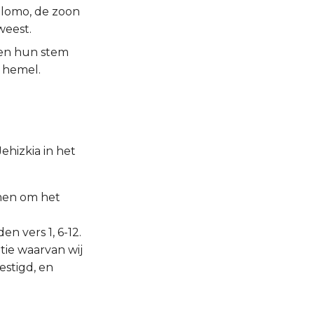
alomo, de zoon
weest.
 en hun stem
 hemel.
ehizkia in het
amen om het
n vers 1, 6-12.
tie waarvan wij
estigd, en