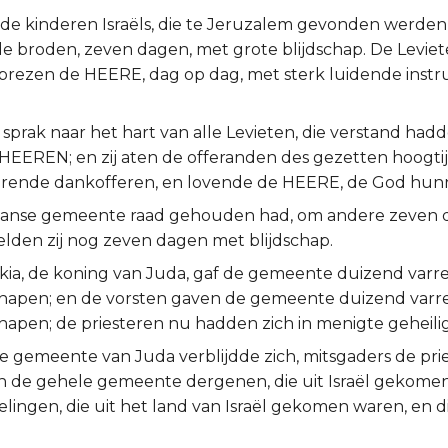
 de kinderen Israëls, die te Jeruzalem gevonden werden,
 broden, zeven dagen, met grote blijdschap. De Levie
 prezen de HEERE, dag op dag, met sterk luidende inst
 sprak naar het hart van alle Levieten, die verstand had
 HEEREN; en zij aten de offeranden des gezetten hoogti
erende dankofferen, en lovende de HEERE, de God hun
ganse gemeente raad gehouden had, om andere zeven 
elden zij nog zeven dagen met blijdschap.
kia, de koning van Juda, gaf de gemeente duizend varr
hapen; en de vorsten gaven de gemeente duizend varre
hapen; de priesteren nu hadden zich in menigte geheili
e gemeente van Juda verblijdde zich, mitsgaders de pri
en de gehele gemeente dergenen, die uit Israël gekome
ingen, die uit het land van Israël gekomen waren, en d