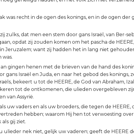
ak was recht in de ogen des konings, en in de ogen der 
zij zulks, dat men een stem door gans Israël, van Ber-se
gaan, opdat zij zouden komen om het pascha de HEERE, 
n Jeruzalem; want zij hadden het in lang niet gehouden,
 was.
dan gingen henen met de brieven van de hand des konin
or gans Israël en Juda, en naar het gebod des konings, z
raëls, bekeert u tot de HEERE, de God van Abraham, Izak 
h keren tot de ontkomenen, die ulieden overgebleven zij
n van Assyrië.
et als uw vaders en als uw broeders, die tegen de HEERE
vertreden hebben; waarom Hij hen tot verwoesting ov
 als gij ziet.
u ulieder nek niet, gelijk uw vaderen; geeft de HEERE d