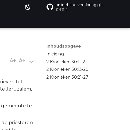
onlinebijbelverklaring.github.io
6
4
Inhoudsopgave
Inleiding
2 Kronieken 30:1-12
2 Kronieken 30:13-20
2 Kronieken 30:21-27
rieven tot
 te Jeruzalem,
e gemeente te
 de priesteren
 had te