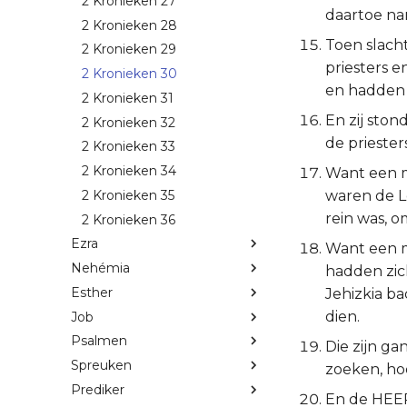
2 Kronieken 27
daartoe nam
2 Kronieken 28
Toen slach
2 Kronieken 29
priesters 
2 Kronieken 30
en hadden 
2 Kronieken 31
En zij ston
2 Kronieken 32
de prieste
2 Kronieken 33
2 Kronieken 34
Want een m
2 Kronieken 35
waren de L
rein was, o
2 Kronieken 36
Ezra
Want een m
Nehémia
hadden zich
Esther
Jehizkia b
dien.
Job
Psalmen
Die zijn ga
Spreuken
zoeken, hoe
Prediker
En de HEER