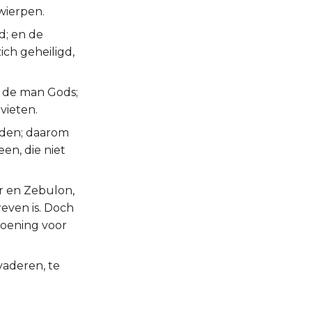
wierpen.
d; en de
ch geheiligd,
, de man Gods;
vieten.
dden; daarom
en, die niet
r en Zebulon,
reven is. Doch
zoening voor
vaderen, te