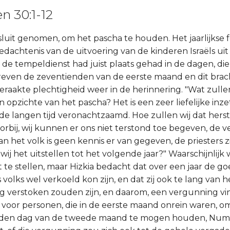
n 30:1-12
besluit genomen, om het pascha te houden. Het jaarlijkse 
gedachtenis van de uitvoering van de kinderen Israëls ui
 de tempeldienst had juist plaats gehad in de dagen, die
reven de zeventienden van de eerste maand en dit brac
eraakte plechtigheid weer in de herinnering. "Wat zullen
en opzichte van het pascha? Het is een zeer liefelijke inzet
 langen tijd veronachtzaamd. Hoe zullen wij dat herste
 voorbij, wij kunnen er ons niet terstond toe begeven, de v
 aan het volk is geen kennis er van gegeven, de priesters zi
wij het uitstellen tot het volgende jaar?" Waarschijnlijk
t te stellen, maar Hizkia bedacht dat over een jaar de g
volks wel verkoeld kon zijn, en dat zij ook te lang van 
ng verstoken zouden zijn, en daarom, een vergunning vi
voor personen, die in de eerste maand onrein waren, o
nden dag van de tweede maand te mogen houden, Numeri