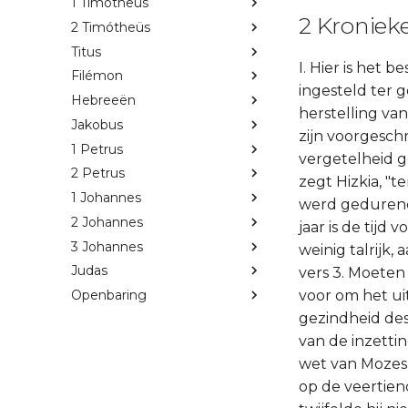
1 Timótheüs
2 Kronieke
2 Timótheüs
Titus
I. Hier is het 
Filémon
ingesteld ter 
Hebreeën
herstelling van
Jakobus
zijn voorgesch
1 Petrus
vergetelheid g
2 Petrus
zegt Hizkia, "t
1 Johannes
werd gedurende
2 Johannes
jaar is de tijd
3 Johannes
weinig talrijk,
Judas
vers 3. Moeten 
voor om het ui
Openbaring
gezindheid des 
van de inzetti
wet van Mozes 
op de veertie