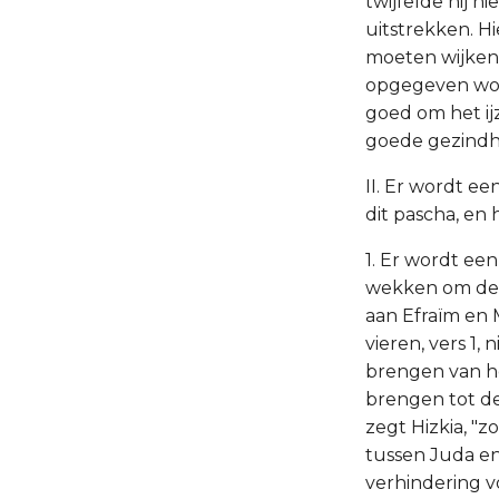
twijfelde hij 
uitstrekken. H
moeten wijken 
opgegeven word
goed om het ijz
goede gezindheid
II. Er wordt e
dit pascha, en 
1. Er wordt ee
wekken om dez
aan Efraïm en 
vieren, vers 1,
brengen van he
brengen tot de
zegt Hizkia, "
tussen Juda en 
verhindering vo