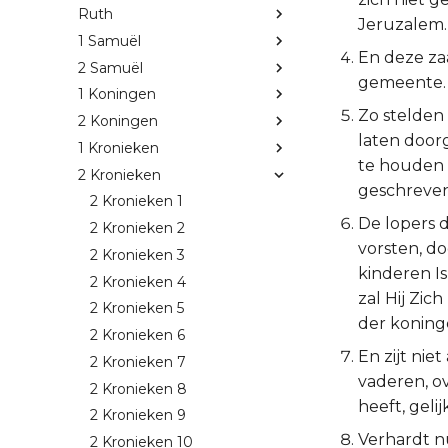
Ruth
Jeruzalem.
1 Samuël
En deze za
2 Samuël
gemeente.
1 Koningen
Zo stelden 
2 Koningen
laten door
1 Kronieken
te houden i
2 Kronieken
geschreven
2 Kronieken 1
De lopers 
2 Kronieken 2
vorsten, do
2 Kronieken 3
kinderen Is
2 Kronieken 4
zal Hij Zic
2 Kronieken 5
der koninge
2 Kronieken 6
En zijt ni
2 Kronieken 7
vaderen, o
2 Kronieken 8
heeft, gelijk
2 Kronieken 9
Verhardt n
2 Kronieken 10