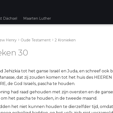
st Dächsel
Maarten Luther
ew Henry
Oude Testament
2 Kronieken
eken 30
 Jehizkia tot het ganse Israël en Juda, en schreef ook b
Manasse, dat zij zouden komen tot het huis des HEEREN
E, de God Israëls, pascha te houden.
ning had raad gehouden met zijn oversten en de gans
 om het pascha te houden, in de tweede maand.
adden het niet kunnen houden te dierzelfder tijd, omdat
enoeg geheiligd hadden, en het volk zich niet verzameld