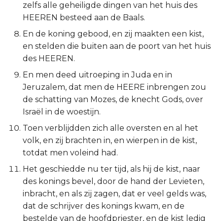
zelfs alle geheiligde dingen van het huis des
Titus
HEEREN besteed aan de Baals.
En de koning gebood, en zij maakten een kist,
Filémon
en stelden die buiten aan de poort van het huis
des HEEREN.
Hebreeën
En men deed uitroeping in Juda en in
Jakobus
Jeruzalem, dat men de HEERE inbrengen zou
de schatting van Mozes, de knecht Gods, over
1 Petrus
Israël in de woestijn.
Toen verblijdden zich alle oversten en al het
2 Petrus
volk, en zij brachten in, en wierpen in de kist,
totdat men voleind had.
1 Johannes
Het geschiedde nu ter tijd, als hij de kist, naar
2 Johannes
des konings bevel, door de hand der Levieten,
inbracht, en als zij zagen, dat er veel gelds was,
3 Johannes
dat de schrijver des konings kwam, en de
bestelde van de hoofdpriester, en de kist ledig