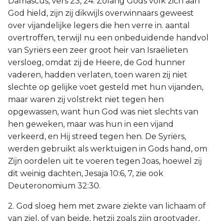
Damascus, vers 23, 24. Zolang Gods volk zich aan
God hield, zijn zij dikwijls overwinnaars geweest
over vijandelijke legers die hen verre in. aantal
overtroffen, terwijl nu een onbeduidende handvol
van Syriërs een zeer groot heir van Israëlieten
versloeg, omdat zij de Heere, de God hunner
vaderen, hadden verlaten, toen waren zij niet
slechte op gelijke voet gesteld met hun vijanden,
maar waren zij volstrekt niet tegen hen
opgewassen, want hun God was niet slechts van
hen geweken, maar was hun in een vijand
verkeerd, en Hij streed tegen hen. De Syriërs,
werden gebruikt als werktuigen in Gods hand, om
Zijn oordelen uit te voeren tegen Joas, hoewel zij
dit weinig dachten, Jesaja 10:6, 7, zie ook
Deuteronomium 32:30.
2. God sloeg hem met zware ziekte van lichaam of
van ziel, of van beide, hetzij zoals zijn grootvader,