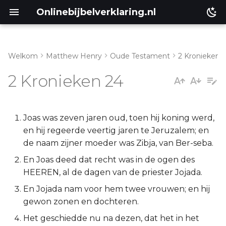
Onlinebijbelverklaring.nl
Welkom
Matthew Henry
Oude Testament
2 Kronieken
Inleiding
Matthéüs
2 Kronieken 24
2 Kronieken 24:1-14
Markus
2 Kronieken 24:15-27
Lukas
Joas was zeven jaren oud, toen hij koning werd,
en hij regeerde veertig jaren te Jeruzalem; en
Johannes
de naam zijner moeder was Zibja, van Ber-seba.
En Joas deed dat recht was in de ogen des
Handelingen
HEEREN, al de dagen van de priester Jojada.
En Jojada nam voor hem twee vrouwen; en hij
Romeinen
gewon zonen en dochteren.
1 Korinthe
Het geschiedde nu na dezen, dat het in het