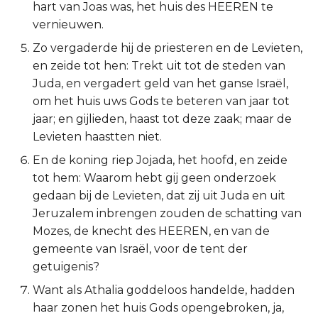
hart van Joas was, het huis des HEEREN te
2 Korinthe
vernieuwen.
Zo vergaderde hij de priesteren en de Levieten,
Galaten
en zeide tot hen: Trekt uit tot de steden van
Juda, en vergadert geld van het ganse Israël,
Éfeze
om het huis uws Gods te beteren van jaar tot
jaar; en gijlieden, haast tot deze zaak; maar de
Filipenzen
Levieten haastten niet.
En de koning riep Jojada, het hoofd, en zeide
Kolossenzen
tot hem: Waarom hebt gij geen onderzoek
1 Thessalonicenzen
gedaan bij de Levieten, dat zij uit Juda en uit
Jeruzalem inbrengen zouden de schatting van
2 Thessalonicenzen
Mozes, de knecht des HEEREN, en van de
gemeente van Israël, voor de tent der
1 Timótheüs
getuigenis?
Want als Athalia goddeloos handelde, hadden
2 Timótheüs
haar zonen het huis Gods opengebroken, ja,