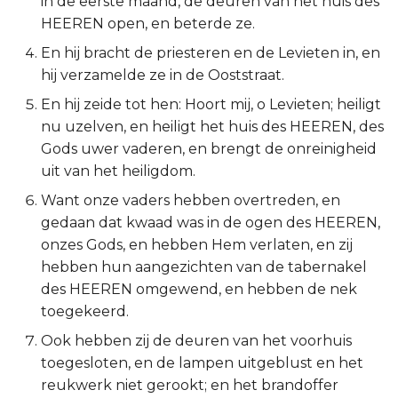
in de eerste maand, de deuren van het huis des
HEEREN open, en beterde ze.
2 Korinthe
En hij bracht de priesteren en de Levieten in, en
Galaten
hij verzamelde ze in de Ooststraat.
En hij zeide tot hen: Hoort mij, o Levieten; heiligt
Éfeze
nu uzelven, en heiligt het huis des HEEREN, des
Gods uwer vaderen, en brengt de onreinigheid
Filipenzen
uit van het heiligdom.
Want onze vaders hebben overtreden, en
Kolossenzen
gedaan dat kwaad was in de ogen des HEEREN,
1 Thessalonicenzen
onzes Gods, en hebben Hem verlaten, en zij
hebben hun aangezichten van de tabernakel
2 Thessalonicenzen
des HEEREN omgewend, en hebben de nek
toegekeerd.
1 Timótheüs
Ook hebben zij de deuren van het voorhuis
toegesloten, en de lampen uitgeblust en het
2 Timótheüs
reukwerk niet gerookt; en het brandoffer