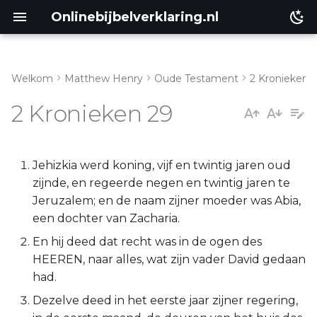
Onlinebijbelverklaring.nl
Welkom
Matthew Henry
Oude Testament
2 Kronieken
Inleiding
Matthéüs
2 Kronieken 29
2 Kronieken 29:1-11
Markus
2 Kronieken 29:12-19
Lukas
Jehizkia werd koning, vijf en twintig jaren oud
zijnde, en regeerde negen en twintig jaren te
2 Kronieken 29:20-36
Johannes
Jeruzalem; en de naam zijner moeder was Abia,
een dochter van Zacharia.
Handelingen
En hij deed dat recht was in de ogen des
HEEREN, naar alles, wat zijn vader David gedaan
Romeinen
had.
Dezelve deed in het eerste jaar zijner regering,
1 Korinthe