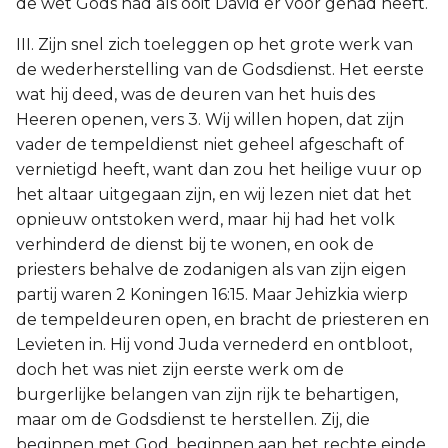
de wet Gods had als ooit David er voor gehad heeft.
III. Zijn snel zich toeleggen op het grote werk van
de wederherstelling van de Godsdienst. Het eerste
wat hij deed, was de deuren van het huis des
Heeren openen, vers 3. Wij willen hopen, dat zijn
vader de tempeldienst niet geheel afgeschaft of
vernietigd heeft, want dan zou het heilige vuur op
het altaar uitgegaan zijn, en wij lezen niet dat het
opnieuw ontstoken werd, maar hij had het volk
verhinderd de dienst bij te wonen, en ook de
priesters behalve de zodanigen als van zijn eigen
partij waren 2 Koningen 16:15. Maar Jehizkia wierp
de tempeldeuren open, en bracht de priesteren en
Levieten in. Hij vond Juda vernederd en ontbloot,
doch het was niet zijn eerste werk om de
burgerlijke belangen van zijn rijk te behartigen,
maar om de Godsdienst te herstellen. Zij, die
beginnen met God, beginnen aan het rechte einde