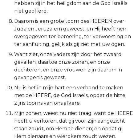
hebben zij in het heiligdom aan de God Israëls
Titus
niet geofferd.
Daarom is een grote toorn des HEEREN over
Filémon
Juda en Jeruzalem geweest; en Hij heeft hen
overgegeven ter beroering, ter verwoesting en
Hebreeën
ter aanfluiting, gelijk als gij ziet met uw ogen.
Jakobus
Want ziet, onze vaders zijn door het zwaard
gevallen; daartoe onze zonen, en onze
1 Petrus
dochteren, en onze vrouwen zijn daarom in
gevangenis geweest.
2 Petrus
Nu is het in mijn hart een verbond te maken
met de HEERE, de God Israëls, opdat de hitte
1 Johannes
Zijns toorns van ons afkere.
2 Johannes
Mijn zonen, weest nu niet traag; want de HEERE
heeft u verkoren, dat gij voor Zijn aangezicht
3 Johannes
staan zoudt, om Hem te dienen; en opdat gij
Hem dienaars en wierokers zoudt wezen.