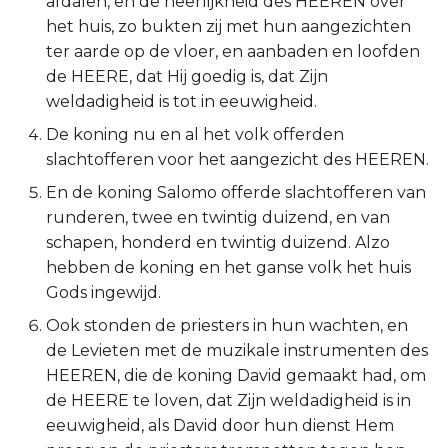
afdalen, en de heerlijkheid des HEEREN over
het huis, zo bukten zij met hun aangezichten
2 Korinthe
ter aarde op de vloer, en aanbaden en loofden
de HEERE, dat Hij goedig is, dat Zijn
Galaten
weldadigheid is tot in eeuwigheid.
Éfeze
De koning nu en al het volk offerden
slachtofferen voor het aangezicht des HEEREN.
Filipenzen
En de koning Salomo offerde slachtofferen van
runderen, twee en twintig duizend, en van
Kolossenzen
schapen, honderd en twintig duizend. Alzo
hebben de koning en het ganse volk het huis
1 Thessalonicenzen
Gods ingewijd.
2 Thessalonicenzen
Ook stonden de priesters in hun wachten, en
de Levieten met de muzikale instrumenten des
1 Timótheüs
HEEREN, die de koning David gemaakt had, om
de HEERE te loven, dat Zijn weldadigheid is in
2 Timótheüs
eeuwigheid, als David door hun dienst Hem