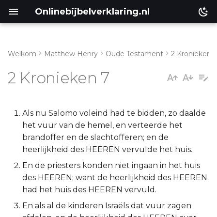
Onlinebijbelverklaring.nl
Welkom
Matthew Henry
Oude Testament
2 Kronieken
Inleiding
Matthéüs
2 Kronieken 7
2 Kronieken 7:1-11
Markus
2 Kronieken 7:12-22
Lukas
Als nu Salomo voleind had te bidden, zo daalde
het vuur van de hemel, en verteerde het
Johannes
brandoffer en de slachtofferen; en de
heerlijkheid des HEEREN vervulde het huis.
Handelingen
En de priesters konden niet ingaan in het huis
des HEEREN; want de heerlijkheid des HEEREN
Romeinen
had het huis des HEEREN vervuld.
En als al de kinderen Israëls dat vuur zagen
1 Korinthe