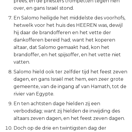
prees; en de priesters trompetten tegen hen
Titus
over, en gans Israël stond.
En Salomo heiligde het middelste des voorhofs,
Filémon
hetwelk voor het huis des HEEREN was, dewijl
hij daar de brandofferen en het vette der
Hebreeën
dankofferen bereid had; want het koperen
altaar, dat Salomo gemaakt had, kon het
Jakobus
brandoffer, en het spijsoffer, en het vette niet
vatten.
1 Petrus
Salomo hield ook ter zelfder tijd het feest zeven
2 Petrus
dagen, en gans Israël met hem, een zeer grote
gemeente, van de ingang af van Hamath, tot de
1 Johannes
rivier van Egypte.
En ten achtsten dage hielden zij een
2 Johannes
verbodsdag; want zij hielden de inwijding des
altaars zeven dagen, en het feest zeven dagen.
3 Johannes
Doch op de drie en twintigsten dag der