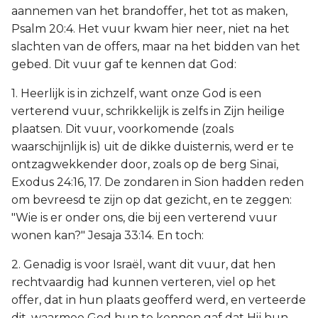
aannemen van het brandoffer, het tot as maken,
Psalm 20:4. Het vuur kwam hier neer, niet na het
slachten van de offers, maar na het bidden van het
gebed. Dit vuur gaf te kennen dat God:
1. Heerlijk is in zichzelf, want onze God is een
verterend vuur, schrikkelijk is zelfs in Zijn heilige
plaatsen. Dit vuur, voorkomende (zoals
waarschijnlijk is) uit de dikke duisternis, werd er te
ontzagwekkender door, zoals op de berg Sinaï,
Exodus 24:16, 17. De zondaren in Sion hadden reden
om bevreesd te zijn op dat gezicht, en te zeggen:
"Wie is er onder ons, die bij een verterend vuur
wonen kan?" Jesaja 33:14. En toch:
2. Genadig is voor Israël, want dit vuur, dat hen
rechtvaardig had kunnen verteren, viel op het
offer, dat in hun plaats geofferd werd, en verteerde
dit, waarmee God hun te kennen gaf dat Hij hun