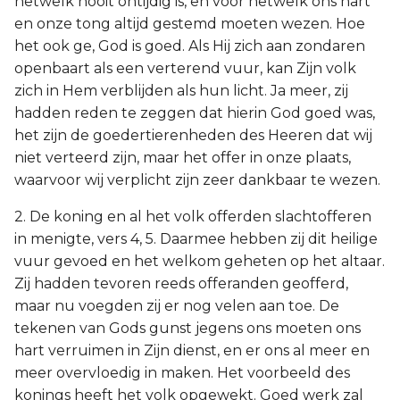
hetwelk nooit ontijdig is, en voor hetwelk ons hart
en onze tong altijd gestemd moeten wezen. Hoe
het ook ge, God is goed. Als Hij zich aan zondaren
openbaart als een verterend vuur, kan Zijn volk
zich in Hem verblijden als hun licht. Ja meer, zij
hadden reden te zeggen dat hierin God goed was,
het zijn de goedertierenheden des Heeren dat wij
niet verteerd zijn, maar het offer in onze plaats,
waarvoor wij verplicht zijn zeer dankbaar te wezen.
2. De koning en al het volk offerden slachtofferen
in menigte, vers 4, 5. Daarmee hebben zij dit heilige
vuur gevoed en het welkom geheten op het altaar.
Zij hadden tevoren reeds offeranden geofferd,
maar nu voegden zij er nog velen aan toe. De
tekenen van Gods gunst jegens ons moeten ons
hart verruimen in Zijn dienst, en er ons al meer en
meer overvloedig in maken. Het voorbeeld des
konings heeft het volk opgewekt. Goed werk zal