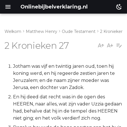
Onlinebijbelverklaring.nl
Welkom
Matthew Henry
Oude Testament
2 Kronieken
Inleidng
Matthéüs
2 Kronieken 27
2 Kronieken 27:1-9
Markus
Lukas
Jotham was vijf en twintig jaren oud, toen hij
koning werd, en hij regeerde zestien jaren te
Johannes
Jeruzalem; en de naam zijner moeder was
Jerusa, een dochter van Zadok.
Handelingen
En hij deed dat recht was in de ogen des
HEEREN, naar alles, wat zijn vader Uzzia gedaan
Romeinen
had, behalve dat hij in de tempel des HEEREN
niet ging; en het volk verdierf zich nog.
1 Korinthe