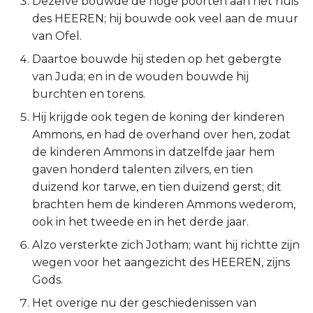
Dezelve bouwde de hoge poorten aan het huis
des HEEREN; hij bouwde ook veel aan de muur
2 Korinthe
van Ofel.
Galaten
Daartoe bouwde hij steden op het gebergte
van Juda; en in de wouden bouwde hij
Éfeze
burchten en torens.
Hij krijgde ook tegen de koning der kinderen
Filipenzen
Ammons, en had de overhand over hen, zodat
de kinderen Ammons in datzelfde jaar hem
Kolossenzen
gaven honderd talenten zilvers, en tien
duizend kor tarwe, en tien duizend gerst; dit
1 Thessalonicenzen
brachten hem de kinderen Ammons wederom,
ook in het tweede en in het derde jaar.
2 Thessalonicenzen
Alzo versterkte zich Jotham; want hij richtte zijn
1 Timótheüs
wegen voor het aangezicht des HEEREN, zijns
Gods.
2 Timótheüs
Het overige nu der geschiedenissen van