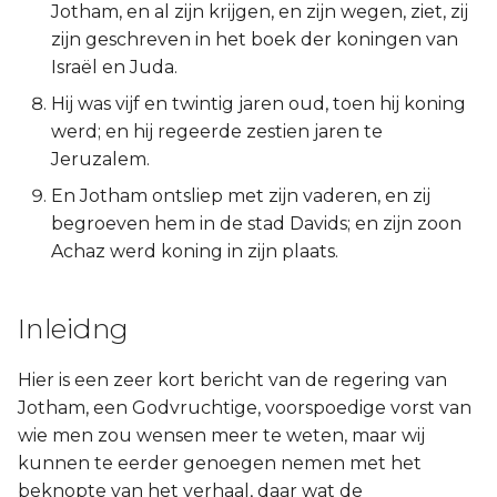
Jotham, en al zijn krijgen, en zijn wegen, ziet, zij
Titus
zijn geschreven in het boek der koningen van
Israël en Juda.
Filémon
Hij was vijf en twintig jaren oud, toen hij koning
werd; en hij regeerde zestien jaren te
Hebreeën
Jeruzalem.
Jakobus
En Jotham ontsliep met zijn vaderen, en zij
begroeven hem in de stad Davids; en zijn zoon
1 Petrus
Achaz werd koning in zijn plaats.
2 Petrus
Inleidng
1 Johannes
Hier is een zeer kort bericht van de regering van
2 Johannes
Jotham, een Godvruchtige, voorspoedige vorst van
wie men zou wensen meer te weten, maar wij
3 Johannes
kunnen te eerder genoegen nemen met het
beknopte van het verhaal, daar wat de