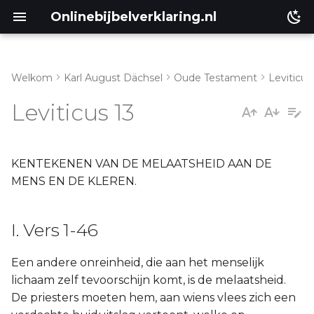
Onlinebijbelverklaring.nl
Welkom
Karl August Dächsel
Oude Testament
Leviticus
I. Vers 1-46
Matthéüs
Leviticus 13
II. Vers 47-59
Markus
Lukas
KENTEKENEN VAN DE MELAATSHEID AAN DE
MENS EN DE KLEREN.
Johannes
I. Vers 1-46
Handelingen
Een andere onreinheid, die aan het menselijk
Romeinen
lichaam zelf tevoorschijn komt, is de melaatsheid.
De priesters moeten hem, aan wiens vlees zich een
1 Korinthe