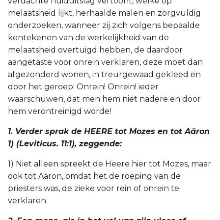
verdachte huiduitslag vertoont, welke op
melaatsheid lijkt, herhaalde malen en zorgvuldig
2 Korinthe
onderzoeken, wanneer zij zich volgens bepaalde
kentekenen van de werkelijkheid van de
Galaten
melaatsheid overtuigd hebben, de daardoor
aangetaste voor onrein verklaren, deze moet dan
Éfeze
afgezonderd wonen, in treurgewaad gekleed en
door het geroep: Onrein! Onrein! ieder
Filippenzen
waarschuwen, dat men hem niet nadere en door
Kolossenzen
hem verontreinigd worde!
1. Verder sprak de HEERE tot Mozes en tot Aäron
1 Thessalonicenzen
1) (Leviticus. 11:1), zeggende:
2 Thessalonicenzen
1) Niet alleen spreekt de Heere hier tot Mozes, maar
ook tot Aäron, omdat het de roeping van de
1 Timótheüs
priesters was, de zieke voor rein of onrein te
verklaren.
2 Timótheüs