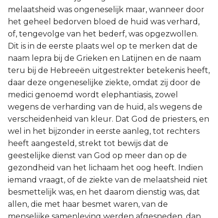
Judas
melaatsheid was ongeneselijk maar, wanneer door
het geheel bedorven bloed de huid was verhard,
Openbaring
of, tengevolge van het bederf, was opgezwollen.
Dit is in de eerste plaats wel op te merken dat de
naam lepra bij de Grieken en Latijnen en de naam
teru bij de Hebreeën uitgestrekter betekenis heeft,
daar deze ongeneselijke ziekte, omdat zij door de
medici genoemd wordt elephantiasis, zowel
wegens de verharding van de huid, als wegens de
verscheidenheid van kleur. Dat God de priesters, en
wel in het bijzonder in eerste aanleg, tot rechters
heeft aangesteld, strekt tot bewijs dat de
geestelijke dienst van God op meer dan op de
gezondheid van het lichaam het oog heeft. Indien
iemand vraagt, of de ziekte van de melaatsheid niet
besmettelijk was, en het daarom dienstig was, dat
allen, die met haar besmet waren, van de
menselijke samenleving werden afgesneden, dan