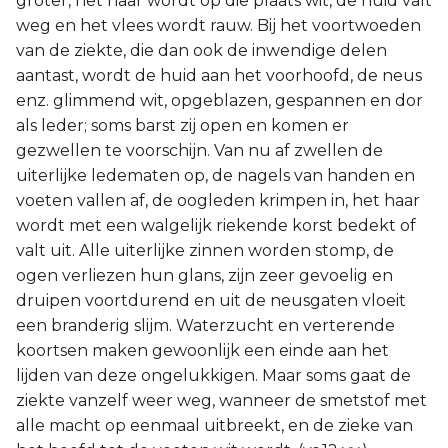
groter, het haar wordt op die plaats wit, de huid valt
weg en het vlees wordt rauw. Bij het voortwoeden
van de ziekte, die dan ook de inwendige delen
aantast, wordt de huid aan het voorhoofd, de neus
enz. glimmend wit, opgeblazen, gespannen en dor
als leder; soms barst zij open en komen er
gezwellen te voorschijn. Van nu af zwellen de
uiterlijke ledematen op, de nagels van handen en
voeten vallen af, de oogleden krimpen in, het haar
wordt met een walgelijk riekende korst bedekt of
valt uit. Alle uiterlijke zinnen worden stomp, de
ogen verliezen hun glans, zijn zeer gevoelig en
druipen voortdurend en uit de neusgaten vloeit
een branderig slijm. Waterzucht en verterende
koortsen maken gewoonlijk een einde aan het
lijden van deze ongelukkigen. Maar soms gaat de
ziekte vanzelf weer weg, wanneer de smetstof met
alle macht op eenmaal uitbreekt, en de zieke van