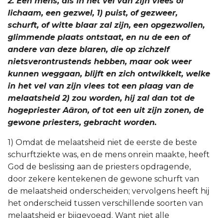
2. Een mens, als in het vel van zijn vlees of
Titus
lichaam, een gezwel, 1) puist, of gezweer,
schurft, of witte blaar zal zijn, een opgezwollen,
Filémon
glimmende plaats ontstaat, en nu de een of
andere van deze blaren, die op zichzelf
Hebreeën
nietsverontrustends hebben, maar ook weer
kunnen weggaan, blijft en zich ontwikkelt, welke
Jakobus
in het vel van zijn vlees tot een plaag van de
melaatsheid 2) zou worden, hij zal dan tot de
1 Petrus
hogepriester Aäron, of tot een uit zijn zonen, de
gewone priesters, gebracht worden.
2 Petrus
1) Omdat de melaatsheid niet de eerste de beste
1 Johannes
schurftziekte was, en de mens onrein maakte, heeft
God de beslissing aan de priesters opdragende,
2 Johannes
door zekere kentekenen de gewone schurft van
de melaatsheid onderscheiden; vervolgens heeft hij
3 Johannes
het onderscheid tussen verschillende soorten van
melaatsheid er bijgevoegd. Want niet alle