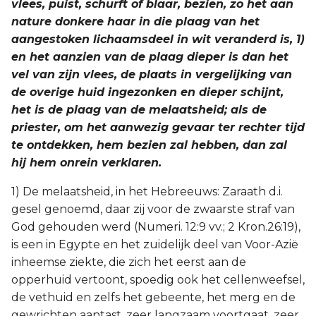
vlees, puist, schurft of blaar, bezien, zo het aan
nature donkere haar in die plaag van het
aangestoken lichaamsdeel in wit veranderd is, 1)
en het aanzien van de plaag dieper is dan het
vel van zijn vlees, de plaats in vergelijking van
de overige huid ingezonken en dieper schijnt,
het is de plaag van de melaatsheid; als de
priester, om het aanwezig gevaar ter rechter tijd
te ontdekken, hem bezien zal hebben, dan zal
hij hem onrein verklaren.
1) De melaatsheid, in het Hebreeuws: Zaraath d.i.
gesel genoemd, daar zij voor de zwaarste straf van
God gehouden werd (Numeri. 12:9 vv.; 2 Kron.26:19),
is een in Egypte en het zuidelijk deel van Voor-Azië
inheemse ziekte, die zich het eerst aan de
opperhuid vertoont, spoedig ook het cellenweefsel,
de vethuid en zelfs het gebeente, het merg en de
gewrichten aantast, zeer langzaam voortgaat, zeer