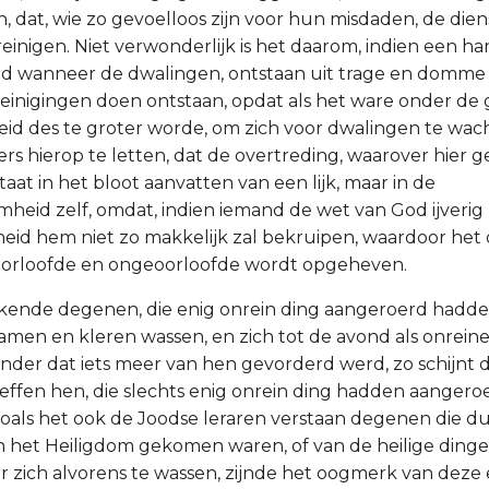
, dat, wie zo gevoelloos zijn voor hun misdaden, de die
treinigen. Niet verwonderlijk is het daarom, indien een ha
d wanneer de dwalingen, ontstaan uit trage en domme 
inigingen doen ontstaan, opdat als het ware onder de 
id des te groter worde, om zich voor dwalingen te wa
rs hierop te letten, dat de overtreding, waarover hier 
taat in het bloot aanvatten van een lijk, maar in de
eid zelf, omdat, indien iemand de wet van God ijverig 
eid hem niet zo makkelijk zal bekruipen, waardoor het
oorloofde en ongeoorloofde wordt opgeheven.
kende degenen, die enig onrein ding aangeroerd hadde
chamen en kleren wassen, en zich tot de avond als onrei
nder dat iets meer van hen gevorderd werd, zo schijnt d
reffen hen, die slechts enig onrein ding hadden aangero
zoals het ook de Joodse leraren verstaan degenen die du
 in het Heiligdom gekomen waren, of van de heilige din
 zich alvorens te wassen, zijnde het oogmerk van deze