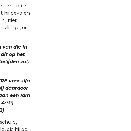
etten. Indien
 hij bevolen
hij niet
evlijtigd, om
n van die in
 dit op het
belijden zal,
ERE voor zijn
hij daardoor
t dan een lam
 4:30)
2)
schuld,
d, die hij op