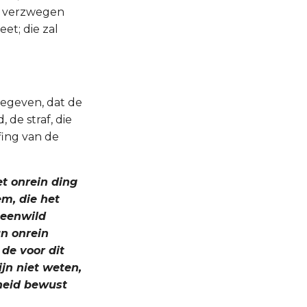
al verzwegen
eet; die zal
gegeven, dat de
 de straf, die
fing van de
et onrein ding
m, die het
 eenwild
an onrein
 de voor dit
ijn niet weten,
nheid bewust