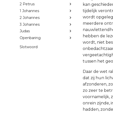
2 Petrus
kan geschieden
tijdelijk veron
1 Johannes
wordt opgeleg
2 Johannes
meerdere ontre
3 Johannes
nauwlettendhe
Judas
hebben de leze
Openbaring
wordt, niet bes
Slotwoord
onbedachtzaamh
vergeetachtigh
tussen het ge
Daar de wet ra
dat zij hun li
afzonderen, zo
zo zeer te bet
voornamelijk, 
onrein zijnde,
hadden, zonder