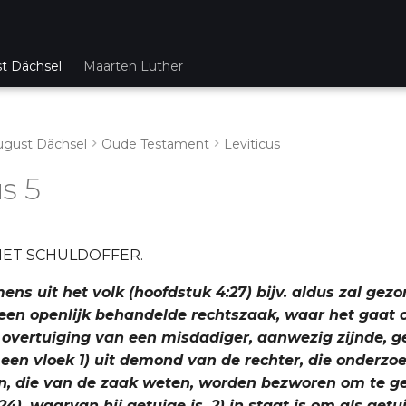
st Dächsel
Maarten Luther
ugust Dächsel
Oude Testament
Leviticus
s 5
HET SCHULDOFFER.
mens uit het volk (hoofdstuk 4:27) bijv. aldus zal ge
ij een openlijk behandelde rechtszaak, waar het gaat
 overtuiging van een misdadiger, aanwezig zijnde, g
een vloek 1) uit demond van de rechter, die onderzo
, die van de zaak weten, worden bezworen om te g
24), waarvan hij getuige is, 2) in staat is om als getu