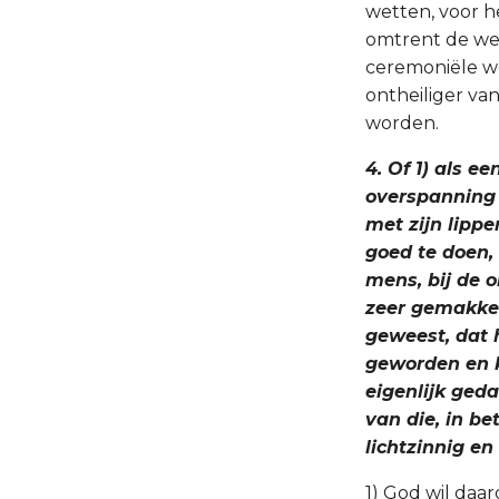
wetten, voor h
omtrent de we
ceremoniële we
ontheiliger v
worden.
4. Of 1) als e
overspanning 
met zijn lipp
goed te doen, 
mens, bij de 
zeer gemakkel
geweest, dat h
geworden en k
eigenlijk geda
van die, in b
lichtzinnig en
1) God wil daa