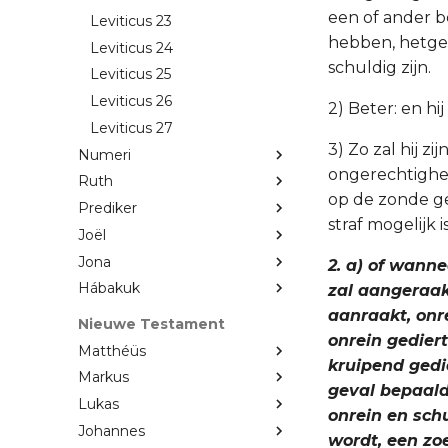
een of ander b
Leviticus 23
hebben, hetgeen
Leviticus 24
schuldig zijn.
Leviticus 25
Leviticus 26
2) Beter: en hij
Leviticus 27
3) Zo zal hij 
Numeri
ongerechtigheid
Ruth
op de zonde ge
Prediker
straf mogelijk
Joël
Jona
2. a) of wann
Hábakuk
zal aangeraak
aanraakt, onr
Nieuwe Testament
onrein gediert
Matthéüs
kruipend gedie
Markus
geval bepaalde
Lukas
onrein en sch
Johannes
wordt, een zo