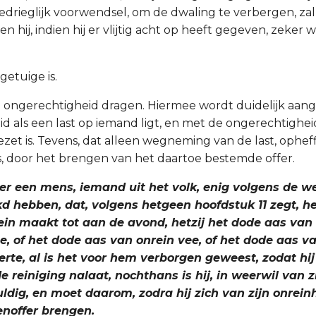
edrieglijk voorwendsel, om de dwaling te verbergen, z
 hij, indien hij er vlijtig acht op heeft gegeven, zeker w
 getuige is.
zijn ongerechtigheid dragen. Hiermee wordt duidelijk aan
 als een last op iemand ligt, en met de ongerechtigheid,
zet is. Tevens, dat alleen wegneming van de last, ophef
 is, door het brengen van het daartoe bestemde offer.
eer een mens, iemand uit het volk, enig volgens de w
d hebben, dat, volgens hetgeen hoofdstuk 11 zegt, he
ein maakt tot aan de avond, hetzij het dode aas van
e, of het dode aas van onrein vee, of het dode aas v
rte, al is het voor hem verborgen geweest, zodat hij
 reiniging nalaat, nochthans is hij, in weerwil van z
uldig, en moet daarom, zodra hij zich van zijn onrei
enoffer brengen.