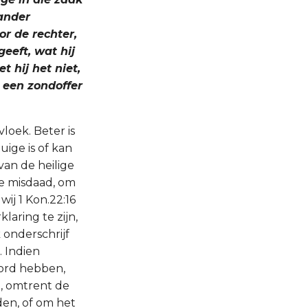
 ander
or de rechter,
eeft, wat hij
t hij het niet,
r een zondoffer
loek. Beter is
ige is of kan
van de heilige
de misdaad, om
ij 1 Kon.22:16
laring te zijn,
 onderschrijf
. Indien
oord hebben,
d, omtrent de
den, of om het