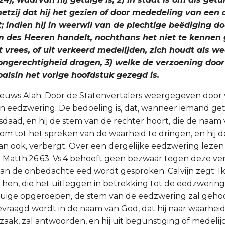
hetzij dat hij het gezien of door mededeling van een
 indien hij in weerwil van de plechtige beëdiging do
m des Heeren handelt, nochthans het niet te kennen g
 vrees, of uit verkeerd medelijden, zich houdt als wee
n ongerechtigheid dragen, 3) welke de verzoening doo
oalsin het vorige hoofdstuk gezegd is.
eeuws Alah. Door de Statenvertalers weergegeven door v
an eedzwering. De bedoeling is, dat, wanneer iemand getu
sdaad, en hij de stem van de rechter hoort, die de naam 
om tot het spreken van de waarheid te dringen, en hij 
n ook, verbergt. Over een dergelijke eedzwering lezen w
15. Matth.26:63. Vs.4 behoeft geen bezwaar tegen deze verk
an de onbedachte eed wordt gesproken. Calvijn zegt: Ik
hen, die het uitleggen in betrekking tot de eedzwering
etuige opgeroepen, de stem van de eedzwering zal geh
evraagd wordt in de naam van God, dat hij naar waarhei
aak, zal antwoorden, en hij uit begunstiging of medelij