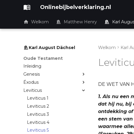
Onlinebijbelverklaring.nl
Welkom
Matthew Henry
Karl Augu
Karl August Dächsel
Welkom
Karl A
Oude Testament
Leviticu
Inleiding
Genesis
Éxodus
DE WET VAN 
Leviticus
1. Als nu een 
Leviticus 1
dat hij nu, b
Leviticus 2
ontdekking of
Leviticus 3
een stem van 
Leviticus 4
waarmee allen
Leviticus 5
(Spreuken. 29: