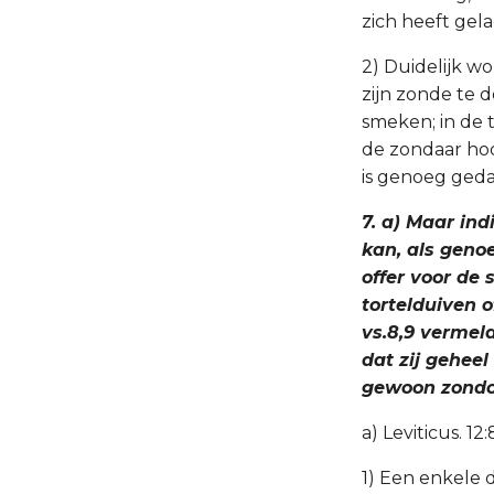
zich heeft gel
2) Duidelijk w
zijn zonde te 
smeken; in de 
de zondaar hoo
is genoeg geda
7. a) Maar in
kan, als genoeg
offer voor de
tortelduiven o
vs.8,9 vermeld
dat zij geheel
gewoon zondoff
a) Leviticus. 12
1) Een enkele d