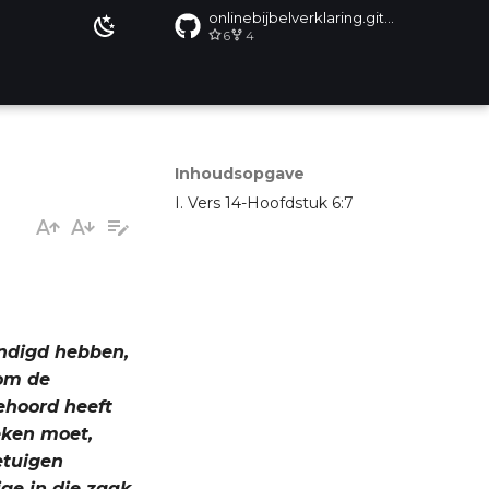
onlinebijbelverklaring.github.io
6
4
Inhoudsopgave
I. Vers 14-Hoofdstuk 6:7
zondigd hebben,
 om de
ehoord heeft
eken moet,
etuigen
ige in die zaak