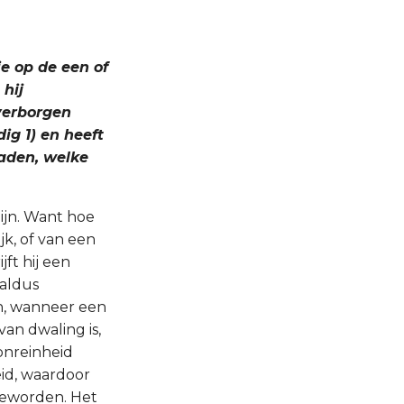
e op de een of
 hij
 verborgen
ig 1) en heeft
laden, welke
zijn. Want hoe
jk, of van een
ft hij een
 aldus
en, wanneer een
an dwaling is,
 onreinheid
id, waardoor
 geworden. Het