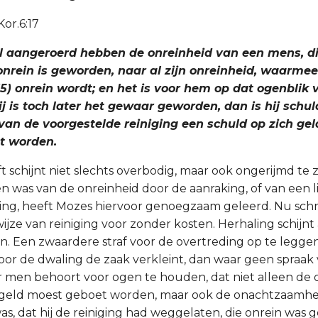
Kor.6:17
 zal aangeroerd hebben de onreinheid van een mens, di
onrein is geworden, naar al zijn onreinheid, waarmee
15) onrein wordt; en het is voor hem op dat ogenblik
j is toch later het gewaar geworden, dan is hij schuld
van de voorgestelde reiniging een schuld op zich ge
t worden.
ift schijnt niet slechts overbodig, maar ook ongerijmd te 
n was van de onreinheid door de aanraking, of van een li
ing, heeft Mozes hiervoor genoegzaam geleerd. Nu schrij
ijze van reiniging voor zonder kosten. Herhaling schijnt
ijn. Een zwaardere straf voor de overtreding op te legg
or de dwaling de zaak verkleint, dan waar geen spraak v
Maar men behoort voor ogen te houden, dat niet alleen de
 geld moest geboet worden, maar ook de onachtzaamhe
as, dat hij de reiniging had weggelaten, die onrein was