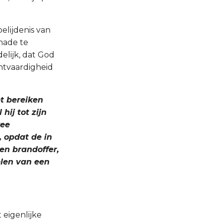
elijdenis van
nade te
elijk, dat God
htvaardigheid
et bereiken
hij tot zijn
wee
, opdat de in
ten brandoffer,
elen van een
 eigenlijke