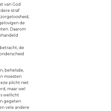
nst van God
rdere straf
zorgeloosheid,
gelovigen de
chten. Daarom
gehandeld
betracht, de
 onderscheid
n, behelsde,
nen moesten
eze plicht niet
erd, maar wel
s wellicht
gen gegeten
 en vele andere