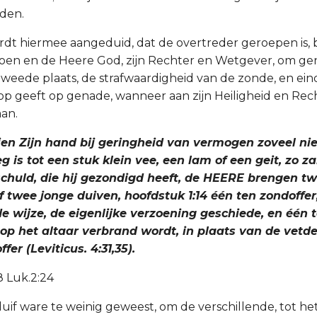
aden.
ordt hiermee aangeduid, dat de overtreder geroepen is, b
doen en de Heere God, zijn Rechter en Wetgever, om ge
tweede plaats, de strafwaardigheid van de zonde, en eind
p geeft op genade, wanneer aan zijn Heiligheid en Rec
an.
dien Zijn hand bij geringheid van vermogen zoveel ni
 is tot een stuk klein vee, een lam of een geit, zo zal 
 schuld, die hij gezondigd heeft, de HEERE brengen t
f twee jonge duiven, hoofdstuk 1:14 één ten zondoffer
e wijze, de eigenlijke verzoening geschiede, en één 
 op het altaar verbrand wordt, in plaats van de vetd
er (Leviticus. 4:31,35).
:8 Luk.2:24
uif ware te weinig geweest, om de verschillende, tot het