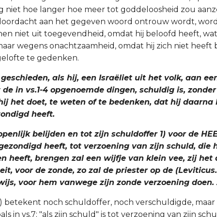
g niet hoe langer hoe meer tot goddeloosheid zou aanz
oordacht aan het gegeven woord ontrouw wordt, wordt
en niet uit toegevendheid, omdat hij beloofd heeft, wat 
maar wegens onachtzaamheid, omdat hij zich niet heeft b
 gelofte te gedenken.
 geschieden, als hij, een Israëliet uit het volk, aan ee
 de in vs.1-4 opgenoemde dingen, schuldig is, zonder
hij het doet, te weten of te bedenken, dat hij daarna 
zondigd heeft.
openlijk belijden en tot zijn schuldoffer 1) voor de HE
 gezondigd heeft, tot verzoening van zijn schuld, die 
n heeft, brengen zal een wijfje van klein vee, zij he
eit, voor de zonde, zo zal de priester op de (Leviticus.
wijs, voor hem vanwege zijn zonde verzoening doen. 
) betekent noch schuldoffer, noch verschuldigde, maar 
ls in vs.7; "als zijn schuld" is tot verzoening van zijn schul