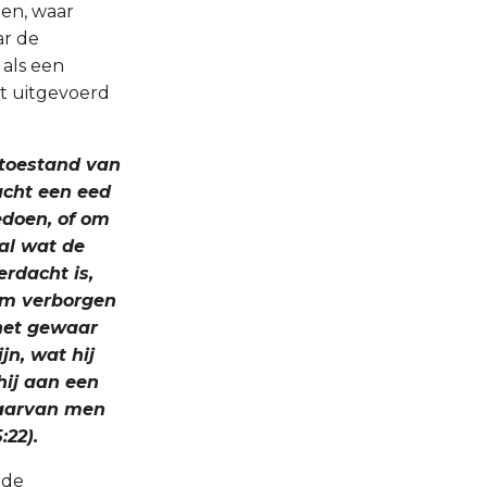
ten, waar
ar de
 als een
t uitgevoerd
n toestand van
acht een eed
edoen, of om
 al wat de
rdacht is,
hem verborgen
 het gewaar
n, wat hij
hij aan een
waarvan men
:22).
 de