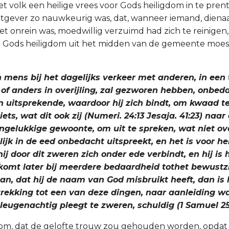
et volk een heilige vrees voor Gods heiligdom in te pren
tgever zo nauwkeurig was, dat, wanneer iemand, diena
t onrein was, moedwillig verzuimd had zich te reinigen,
an Gods heiligdom uit het midden van de gemeente moes
en mens bij het dagelijks verkeer met anderen, in ee
of anders in overijling, zal gezworen hebben, onbed
en uitsprekende, waardoor hij zich bindt, om kwaad t
iets, wat dit ook zij (Numeri. 24:13 Jesaja. 41:23) naar
ongelukkige gewoonte, om uit te spreken, wat niet ove
ijk in de eed onbedacht uitspreekt, en het is voor 
ij door dit zweren zich onder ede verbindt, en hij is
omt later bij meerdere bedaardheid tothet bewustzij
an, dat hij de naam van God misbruikt heeft, dan is 
etrekking tot een van deze dingen, naar aanleiding 
 leugenachtig pleegt te zweren, schuldig (1 Samuel 25
rom, dat de gelofte trouw zou gehouden worden, opdat