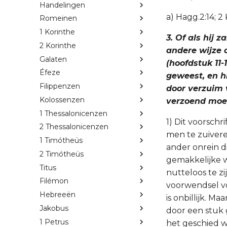
Handelingen
a) Hagg.2:14; 2 
Romeinen
1 Korinthe
3. Of als hij
2 Korinthe
andere wijze 
Galaten
(hoofdstuk 11-
Éfeze
geweest, en hi
Filippenzen
door verzuim 
Kolossenzen
verzoend moe
1 Thessalonicenzen
1) Dit voorschr
2 Thessalonicenzen
men te zuivere
1 Timótheüs
ander onrein d
2 Timótheüs
gemakkelijke w
Titus
nutteloos te z
Filémon
voorwendsel vo
Hebreeën
is onbillijk. 
Jakobus
door een stuk
1 Petrus
het geschied w