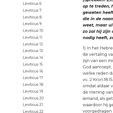
Leviticus 6
op te treden, 
Leviticus 7
geweten heeft;
Leviticus 8
die in de naa
Leviticus 9
weet, maar uit
Leviticus 10
zo zal hij zij
Leviticus 11
nodig heeft, z
Leviticus 12
1) In het Hebr
Leviticus 13
de vertaling v
Leviticus 14
zijn van een mi
Leviticus 15
God aanroept, 
Leviticus 16
welke reden da
Leviticus 17
vv.; 2 Kron.18:
Leviticus 18
omdat aldaar v
Leviticus 19
de mening van 
Leviticus 20
iemand, als g
waardoor hij g
Leviticus 21
voorgedragen z
Leviticus 22