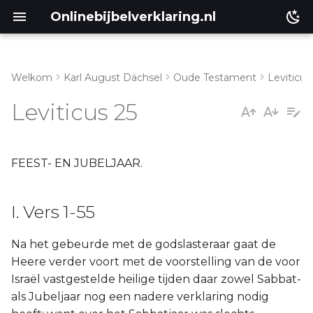
Onlinebijbelverklaring.nl
Welkom
Karl August Dächsel
Oude Testament
Leviticus
I. Vers 1-55
Matthéüs
Leviticus 25
Markus
Lukas
FEEST- EN JUBELJAAR.
Johannes
I. Vers 1-55
Handelingen
Na het gebeurde met de godslasteraar gaat de
Heere verder voort met de voorstelling van de voor
Romeinen
Israël vastgestelde heilige tijden daar zowel Sabbat-
als Jubeljaar nog een nadere verklaring nodig
1 Korinthe