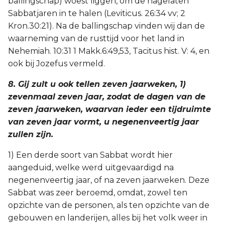
ballingschap) woest liggen, om de nagelaten
Sabbatjaren in te halen (Leviticus. 26:34 vv; 2
Kron.30:21). Na de ballingschap vinden wij dan de
waarneming van de rusttijd voor het land in
Nehemiah. 10:31 1 Makk.6:49,53, Tacitus hist. V: 4, en
ook bij Jozefus vermeld.
8. Gij zult u ook tellen zeven jaarweken, 1)
zevenmaal zeven jaar, zodat de dagen van de
zeven jaarweken, waarvan ieder een tijdruimte
van zeven jaar vormt, u negenenveertig jaar
zullen zijn.
1) Een derde soort van Sabbat wordt hier
aangeduid, welke werd uitgevaardigd na
negenenveertig jaar, of na zeven jaarweken. Deze
Sabbat was zeer beroemd, omdat, zowel ten
opzichte van de personen, als ten opzichte van de
gebouwen en landerijen, alles bij het volk weer in