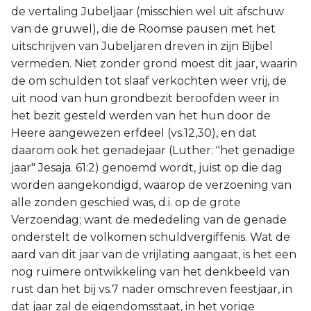
de vertaling Jubeljaar (misschien wel uit afschuw
van de gruwel), die de Roomse pausen met het
uitschrijven van Jubeljaren dreven in zijn Bijbel
vermeden. Niet zonder grond moest dit jaar, waarin
de om schulden tot slaaf verkochten weer vrij, de
uit nood van hun grondbezit beroofden weer in
het bezit gesteld werden van het hun door de
Heere aangewezen erfdeel (vs.12,30), en dat
daarom ook het genadejaar (Luther: "het genadige
jaar" Jesaja. 61:2) genoemd wordt, juist op die dag
worden aangekondigd, waarop de verzoening van
alle zonden geschied was, d.i. op de grote
Verzoendag; want de mededeling van de genade
onderstelt de volkomen schuldvergiffenis. Wat de
aard van dit jaar van de vrijlating aangaat, is het een
nog ruimere ontwikkeling van het denkbeeld van
rust dan het bij vs.7 nader omschreven feestjaar, in
dat jaar zal de eigendomsstaat, in het vorige