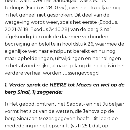
heeft; want over het Sabbatjaar was slechts
terloops (Exodus. 28:10 vv.), over het Jubeljaar nog
2 Korinthe
in het geheel niet gesproken. Dit deel van de
wetgeving wordt weer, zoals het eerste (Exodus.
Galaten
20:21-31:18; Exodus 34:10,28) van de berg Sinaï
afgekondigd en ook de daarmee verbonden
Éfeze
bedreiging en belofte in hoofdstuk 26, waarmee de
eigenlijke wet haar eindpunt bereikt en nu nog
Filippenzen
maar ophelderingen, uitwijdingen en herhalingen
Kolossenzen
in het afzonderlijke, al naar gelang dit nodig is in het
verdere verhaal worden tussengevoegd
1 Thessalonicenzen
1. Verder sprak de HEERE tot Mozes en wel op de
berg Sinaï, 1) zeggende:
2 Thessalonicenzen
1) Het gebod, omtrent het Sabbat- en het Jubeljaar,
1 Timótheüs
vormt het slot van de wetten, die Jehova op de
berg Sinaï aan Mozes gegeven heeft. Dit leert de
2 Timótheüs
mededeling in het opschrift (vs.1) 25.1, dat, op