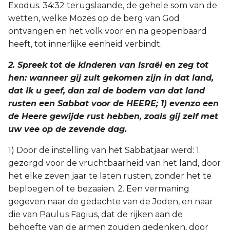
Exodus. 34:32 terugslaande, de gehele som van de
Titus
wetten, welke Mozes op de berg van God
ontvangen en het volk voor en na geopenbaard
Filémon
heeft, tot innerlijke eenheid verbindt.
Hebreeën
2. Spreek tot de kinderen van Israël en zeg tot
hen: wanneer gij zult gekomen zijn in dat land,
Jakobus
dat Ik u geef, dan zal de bodem van dat land
rusten een Sabbat voor de HEERE; 1) evenzo een
1 Petrus
de Heere gewijde rust hebben, zoals gij zelf met
uw vee op de zevende dag.
2 Petrus
1) Door de instelling van het Sabbatjaar werd: 1.
1 Johannes
gezorgd voor de vruchtbaarheid van het land, door
het elke zeven jaar te laten rusten, zonder het te
2 Johannes
beploegen of te bezaaien. 2. Een vermaning
gegeven naar de gedachte van de Joden, en naar
3 Johannes
die van Paulus Fagius, dat de rijken aan de
behoefte van de armen zouden gedenken, door