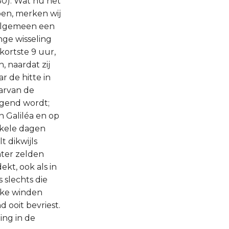
30). Wat nu het
ben, merken wij
 algemeen een
nge wisseling
kortste 9 uur,
, naardat zij
ar de hitte in
arvan de
ngend wordt;
in Galiléa en op
enkele dagen
 dikwijls
hter zelden
ekt, ook als in
 slechts die
ijke winden
 ooit bevriest.
ing in de