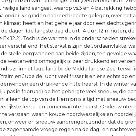
n de grenzen van het heilige land (Deuteronomium. 28-
t heilige land aangaat, waarop vs.3 en 4 betrekking heb
ina onder 32 graden noorderbreedte gelegen, over het
klimaat heeft en het gehele jaar door een slechts geri
 de dagen (de langste dag duurt 14 uur, 12 minuten, de 
 Ex 12.2). Toch is de warmte in de onderscheiden streken
er verschillend. Het sterkst is zij in de Jordaanvlakte, wa
de steile bergwanden aan beide zijden, ten gevolge wa
 de westenwind onmogelijk is, zeer drukkend en verze
 is zij in het lage land bij de Middellandse Zee; terwijl 
fraïm en Juda de lucht veel frisser is en er slechts op 
idenwinden een drukkende hitte heerst. In de winter valt
jk pas in februari) op het gebergte veel sneeuw, die ec
gen; alleen de top van de Hermon is altijd met sneeuw bed
eerlijkste lente- en zomerwarmte heerst. Onder winter is
aar te verstaan, waarin koude noordwestelijke en noordel
gen, onweer en sneeuw aanbrengen, zonder dat de grond
t de zogenaamde vroege regen na de dag- en nachteven