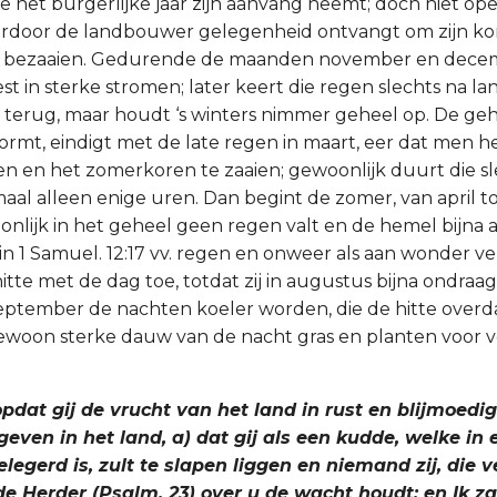
e het burgerlijke jaar zijn aanvang neemt; doch niet op
aardoor de landbouwer gelegenheid ontvangt om zijn k
e bezaaien. Gedurende de maanden november en decem
t in sterke stromen; later keert die regen slechts na la
terug, maar houdt ‘s winters nimmer geheel op. De gehe
vormt, eindigt met de late regen in maart, eer dat men h
en en het zomerkoren te zaaien; gewoonlijk duurt die sl
al alleen enige uren. Dan begint de zomer, van april to
lijk in het geheel geen regen valt en de hemel bijna alt
in 1 Samuel. 12:17 vv. regen en onweer als aan wonder 
te met de dag toe, totdat zij in augustus bijna ondraagl
 september de nachten koeler worden, die de hitte ove
ewoon sterke dauw van de nacht gras en planten voor 
 opdat gij de vrucht van het land in rust en blijmoedi
even in het land, a) dat gij als een kudde, welke in
legerd is, zult te slapen liggen en niemand zij, die v
e Herder (Psalm. 23) over u de wacht houdt; en Ik za