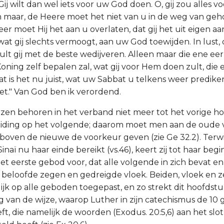
Gij wilt dan wel iets voor uw God doen. O, gij zou alles 
n maar, de Heere moet het niet van u in de weg van ge
er moet Hij het aan u overlaten, dat gij het uit eigen aa
l wat gij slechts vermoogt, aan uw God toewijden. In lus
ult gij met de beste wedijveren. Alleen maar die ene eer,
ning zelf bepalen zal, wat gij voor Hem doen zult, die e
at is het nu juist, wat uw Sabbat u telkens weer predik
zet." Van God ben ik verordend.
zen behoren in het verband niet meer tot het vorige h
iding op het volgende; daarom moet men aan de oude v
oven de nieuwe de voorkeur geven (zie Ge 32.2). Terwi
naï nu haar einde bereikt (vs.46), keert zij tot haar begin
t eerste gebod voor, dat alle volgende in zich bevat en
 beloofde zegen en gedreigde vloek. Beiden, vloek en 
ijk op alle geboden toegepast, en zo strekt dit hoofdstu
g van de wijze, waarop Luther in zijn catechismus de 1
t, die namelijk de woorden (Exodus. 20:5,6) aan het slot