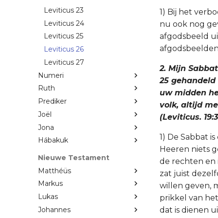
Leviticus 23
1) Bij het ver
Leviticus 24
nu ook nog gev
afgodsbeeld ui
Leviticus 25
afgodsbeelden 
Leviticus 26
Leviticus 27
2. Mijn Sabbat
Numeri
25 gehandeld i
Ruth
uw midden heb
Prediker
volk, altijd m
Joël
(Leviticus. 19:3
Jona
1) De Sabbat is
Hábakuk
Heeren niets g
Nieuwe Testament
de rechten en 
Matthéüs
zat juist dezel
Markus
willen geven, m
Lukas
prikkel van het
Johannes
dat is dienen 