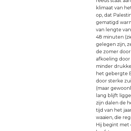
reeds staat aa
klimaat van he
op, dat Palest
gematigd warm 
van lengte van
48 minuten (zie
gelegen zijn, ze
de zomer door 
afkoeling door
minder drukkend
het gebergte E
door sterke zu
(maar gewoonli
lang blijft lig
zijn dalen de h
tijd van het j
waaien, die re
Hij begint me