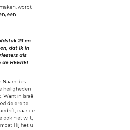
e maken, wordt
en, een
.
ofdstuk 23 en
en, dat Ik in
iesters als
en de HEERE!
de Naam des
ze heiligheden
 Want in Israël
God de ere te
andrift, naar de
 ook niet wilt,
mdat Hij het u