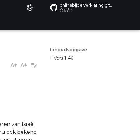
onlinebijbelverklaring.github.io
6
4
Inhoudsopgave
I. Vers 1-46
ren van Israël
 nu ook bekend
 instellingen