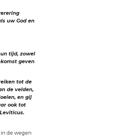
verering
als uw God en
un tijd, zowel
 inkomst geven
reiken tot de
an de velden,
oeien, en gij
ar ook tot
Leviticus.
l in de wegen