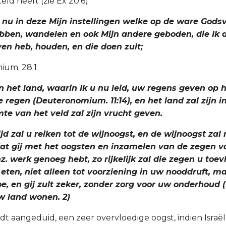
ld heeft (zie Ex 20.6)
ij nu in deze Mijn instellingen welke op de ware Gods
bben, wandelen en ook Mijn andere geboden, die Ik 
en heb, houden, en die doen zult;
ium. 28:1
 in het land, waarin Ik u nu leid, uw regens geven op h
e regen (Deuteronomium. 11:14), en het land zal zijn
te van het veld zal zijn vrucht geven.
ijd zal u reiken tot de wijnoogst, en de wijnoogst zal 
odat gij met het oogsten en inzamelen van de zegen v
. werk genoeg hebt, zo rijkelijk zal die zegen u toevl
eten, niet alleen tot voorziening in uw nooddruft, ma
e, en gij zult zeker, zonder zorg voor uw onderhoud (
 uw land wonen. 2)
dt aangeduid, een zeer overvloedige oogst, indien Israë