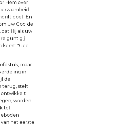
voor Hem over
hoorzaamheid
ndrift doet. En
t, om uw God de
 dat Hij als uw
re gunt gij
en komt: "God
oofdstuk, maar
erdeling in
jl de
 terug, stelt
 ontwikkelt
zegen, worden
k tot
0 geboden
 van het eerste