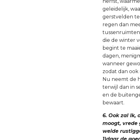
herfst, waarme
geleidelijk, w
gerstvelden t
regen dan mees
tussenruimten 
die de winter 
begint te maai
dagen, menigma
wanneer gewoon
zodat dan ook 
Nu neemt de hit
terwijl dan in
en de buiteng
bewaart.
6. Ook zal Ik,
moogt, vrede g
weide rustigge
1)daar de goed