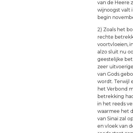
van de Heere z
wijnoogst valt
begin novembe
2) Zoals het b
rechte betrekki
voortvloeien, i
alzo sluit nu o
geestelijke be
zeer uitvoerig
van Gods gebod
wordt. Terwijl
het Verbond me
betrekking had
in het reeds v
waarmee het da
van Sinaï zal 
en vloek van de