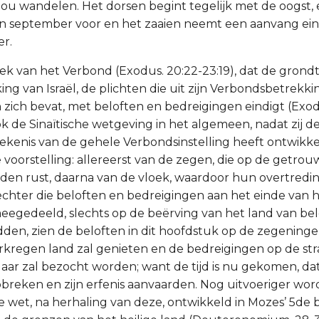
ou wandelen. Het dorsen begint tegelijk met de oogst, e
 in september voor en het zaaien neemt een aanvang ein
r.
oek van het Verbond (Exodus. 20:22-23:19), dat de gron
ng van Israël, de plichten die uit zijn Verbondsbetrekki
n zich bevat, met beloften en bedreigingen eindigt (Exod
ok de Sinaïtische wetgeving in het algemeen, nadat zij de 
tekenis van de gehele Verbondsinstelling heeft ontwikk
e voorstelling: allereerst van de zegen, die op de getro
en rust, daarna van de vloek, waardoor hun overtredi
 echter die beloften en bedreigingen aan het einde van 
egedeeld, slechts op de beërving van het land van bel
den, zien de beloften in dit hoofdstuk op de zegeningen
erkregen land zal genieten en de bedreigingen op de str
ar zal bezocht worden; want de tijd is nu gekomen, da
opbreken en zijn erfenis aanvaarden. Nog uitvoeriger wo
 wet, na herhaling van deze, ontwikkeld in Mozes’ 5de bo