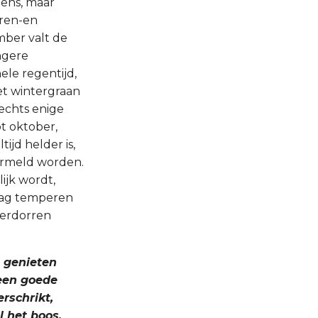
eens, maar
oren-en
ber valt de
ngere
le regentijd,
et wintergraan
echts enige
t oktober,
ijd helder is,
vermeld worden.
ijk wordt,
rdag temperen
verdorren
g genieten
 een goede
erschrikt,
l het boos,