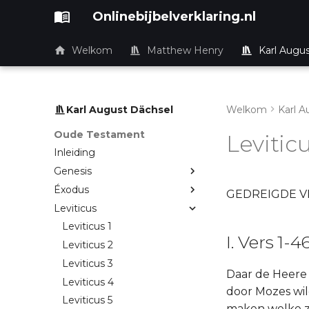
Onlinebijbelverklaring.nl
Welkom
Matthew Henry
Karl Augu
Karl August Dächsel
Welkom
Karl A
Oude Testament
Levitic
Inleiding
Genesis
Éxodus
GEDREIGDE V
Leviticus
Leviticus 1
I. Vers 1-4
Leviticus 2
Leviticus 3
Daar de Heere n
Leviticus 4
door Mozes wil
Leviticus 5
maken welke ze