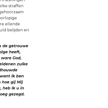
lke straffen
t gehoorzaam
oorlopige
re ellende
uld belijden en
an de getrouwe
lge heeft,
e ware God,
heidenen zulke
ldhouwde
 want Ik ben
 hoe gij Mij
 heb Ik u in
noeg gezegd.