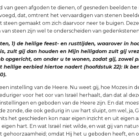
bod van geen afgoden te dienen, of gesneden beelden t
oegd, dat, omtrent het vervaardigen van stenen beeld
t steen gemaakt om zich daarvoor neer te buigen. Deze
van steen zijn wel te onderscheiden van gedenkstenen
ten, 1) de heilige feest- en rusttijden, waarover in ho
s, zult gij dan houden en Mijn heiligdom zult gij vrez
 opgericht, om onder u te wonen, zodat gij, zowel pr
et heilige eerbied hiertoe nadert (hoofdstuk 22): Ik b
0).
 een instelling van de Heere. Nu weet gij, hoe Mozes in 
eduriger voor het oor van Israël herhaalt, dan dat al de
instellingen en geboden van de Heere zijn. En dat moest.
fde zonde, die ook gedurig in uw hart sluipt, om wel, ja, 
its het geschieden kon naar eigen inzicht en uit eigen a
 eigen hart. En wat Israël niet wilde, en wat gij van nature
uit gehoorzaamheid; omdat Hij het u geboden heeft, en o