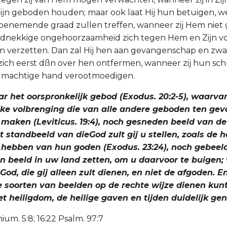
jn geboden houden; maar ook laat Hij hun betuigen, we
toenemende graad zullen treffen, wanneer zij Hem nie
ardnekkige ongehoorzaamheid zich tegen Hem en Zijn v
n verzetten. Dan zal Hij hen aan gevangenschap en zwa
ich eerst dßn over hen ontfermen, wanneer zij hun sch
jn machtige hand verootmoedigen.
naar het oorspronkelijk gebod (Exodus. 20:2-5), waarv
ke volbrenging die van alle andere geboden ten gevo
maken (Leviticus. 19:4), noch gesneden beeld van d
 standbeeld van dieGod zult gij u stellen, zoals de 
 hebben van hun goden (Exodus. 23:24), noch gebee
en beeld in uw land zetten, om u daarvoor te buigen;
d, die gij alleen zult dienen, en niet de afgoden. En
 soorten van beelden op de rechte wijze dienen kunt,
et heiligdom, de heilige gaven en tijden duidelijk ge
um. 5:8; 16:22 Psalm. 97:7