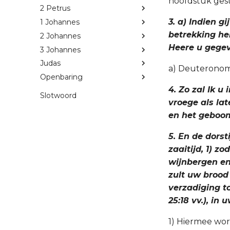
hoofdstuk geste
2 Petrus
3. a) Indien g
1 Johannes
betrekking he
2 Johannes
Heere u gegev
3 Johannes
Judas
a) Deuteronom
Openbaring
4. Zo zal Ik u
Slotwoord
vroege als lat
en het geboom
5. En de dorst
zaaitijd, 1) z
wijnbergen enz
zult uw brood 
verzadiging to
25:18 vv.), in
1) Hiermee wor