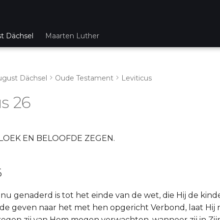
st Dächsel
Maarten Luther
ugust Dächsel
Oude Testament
Leviticus
us 26
LOEK EN BELOOFDE ZEGEN.
6
u genaderd is tot het einde van de wet, die Hij de kinde
de geven naar het met hen opgericht Verbond, laat Hij
gen zij van Hem mogen verwachten, wanneer zij in Zijn