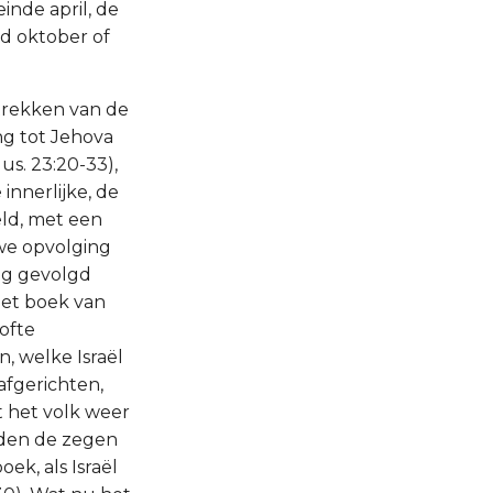
inde april, de
d oktober of
dtrekken van de
ng tot Jehova
us. 23:20-33),
innerlijke, de
eld, met een
uwe opvolging
ng gevolgd
het boek van
ofte
, welke Israël
afgerichten,
t het volk weer
rden de zegen
ek, als Israël