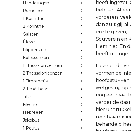
heeft ingezet. 
Handelingen
hebben. Allee
Romeinen
vorderen. Veele
1 Korinthe
dan zult gij, a
2 Korinthe
ere te geven, z
Galaten
Souverein en Ko
Éfeze
Hem niet. En d
Filippenzen
heeft mij inge
Kolossenzen
1 Thessalonicenzen
Deze beide ver
vormen de inle
2 Thessalonicenzen
hoofdstukken b
1 Timótheüs
wetgeving op Si
2 Timótheüs
nog eenmaal he
Titus
verder de daar
Filémon
hier uitdrukkel
Hebreeën
rechtvaardigin
Jakobus
behandeld heef
1 Petrus