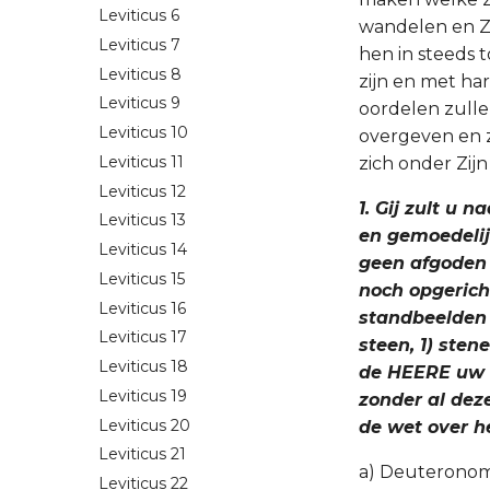
Leviticus 6
wandelen en Zi
Leviticus 7
hen in steeds 
Leviticus 8
zijn en met h
Leviticus 9
oordelen zulle
Leviticus 10
overgeven en z
Leviticus 11
zich onder Zi
Leviticus 12
1. Gij zult u 
Leviticus 13
en gemoedelij
Leviticus 14
geen afgoden 
Leviticus 15
noch opgericht
Leviticus 16
standbeelden
Leviticus 17
steen, 1) sten
Leviticus 18
de HEERE uw Go
Leviticus 19
zonder al deze
Leviticus 20
de wet over h
Leviticus 21
a) Deuteronomi
Leviticus 22