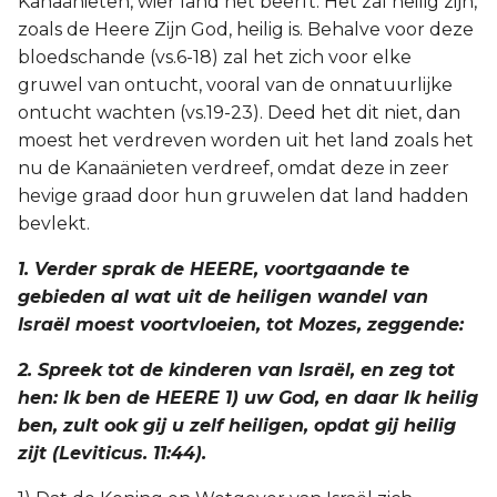
Kanaänieten, wier land het beërft. Het zal heilig zijn,
zoals de Heere Zijn God, heilig is. Behalve voor deze
2 Korinthe
bloedschande (vs.6-18) zal het zich voor elke
gruwel van ontucht, vooral van de onnatuurlijke
Galaten
ontucht wachten (vs.19-23). Deed het dit niet, dan
moest het verdreven worden uit het land zoals het
Éfeze
nu de Kanaänieten verdreef, omdat deze in zeer
hevige graad door hun gruwelen dat land hadden
Filippenzen
bevlekt.
Kolossenzen
1. Verder sprak de HEERE, voortgaande te
gebieden al wat uit de heiligen wandel van
1 Thessalonicenzen
Israël moest voortvloeien, tot Mozes, zeggende:
2 Thessalonicenzen
2. Spreek tot de kinderen van Israël, en zeg tot
hen: Ik ben de HEERE 1) uw God, en daar Ik heilig
1 Timótheüs
ben, zult ook gij u zelf heiligen, opdat gij heilig
zijt (Leviticus. 11:44).
2 Timótheüs