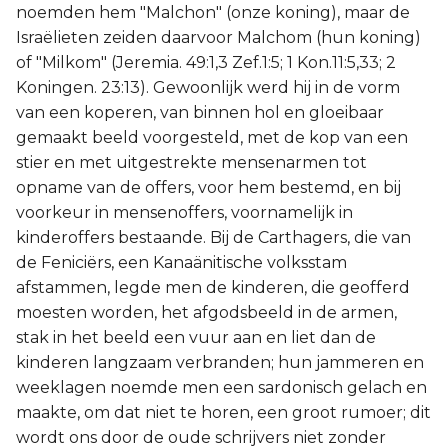
noemden hem "Malchon" (onze koning), maar de
Israëlieten zeiden daarvoor Malchom (hun koning)
of "Milkom" (Jeremia. 49:1,3 Zef.1:5; 1 Kon.11:5,33; 2
Koningen. 23:13). Gewoonlijk werd hij in de vorm
van een koperen, van binnen hol en gloeibaar
gemaakt beeld voorgesteld, met de kop van een
stier en met uitgestrekte mensenarmen tot
opname van de offers, voor hem bestemd, en bij
voorkeur in mensenoffers, voornamelijk in
kinderoffers bestaande. Bij de Carthagers, die van
de Feniciërs, een Kanaänitische volksstam
afstammen, legde men de kinderen, die geofferd
moesten worden, het afgodsbeeld in de armen,
stak in het beeld een vuur aan en liet dan de
kinderen langzaam verbranden; hun jammeren en
weeklagen noemde men een sardonisch gelach en
maakte, om dat niet te horen, een groot rumoer; dit
wordt ons door de oude schrijvers niet zonder