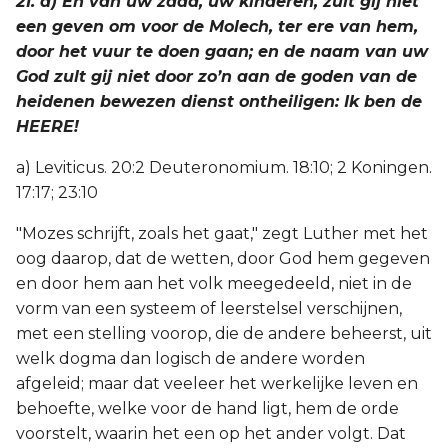
21. a) En van uw zaad, uw kinderen, zult gij niet
een geven om voor de Molech, ter ere van hem,
door het vuur te doen gaan; en de naam van uw
God zult gij niet door zo’n aan de goden van de
heidenen bewezen dienst ontheiligen: Ik ben de
HEERE!
a) Leviticus. 20:2 Deuteronomium. 18:10; 2 Koningen.
17:17; 23:10
"Mozes schrijft, zoals het gaat," zegt Luther met het
oog daarop, dat de wetten, door God hem gegeven
en door hem aan het volk meegedeeld, niet in de
vorm van een systeem of leerstelsel verschijnen,
met een stelling voorop, die de andere beheerst, uit
welk dogma dan logisch de andere worden
afgeleid; maar dat veeleer het werkelijke leven en
behoefte, welke voor de hand ligt, hem de orde
voorstelt, waarin het een op het ander volgt. Dat