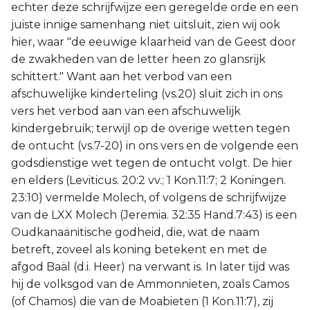
echter deze schrijfwijze een geregelde orde en een
juiste innige samenhang niet uitsluit, zien wij ook
hier, waar "de eeuwige klaarheid van de Geest door
de zwakheden van de letter heen zo glansrijk
schittert." Want aan het verbod van een
afschuwelijke kinderteling (vs.20) sluit zich in ons
vers het verbod aan van een afschuwelijk
kindergebruik; terwijl op de overige wetten tegen
de ontucht (vs.7-20) in ons vers en de volgende een
godsdienstige wet tegen de ontucht volgt. De hier
en elders (Leviticus. 20:2 vv.; 1 Kon.11:7; 2 Koningen.
23:10) vermelde Molech, of volgens de schrijfwijze
van de LXX Molech (Jeremia. 32:35 Hand.7:43) is een
Oudkanaänitische godheid, die, wat de naam
betreft, zoveel als koning betekent en met de
afgod Baäl (d.i. Heer) na verwant is. In later tijd was
hij de volksgod van de Ammonnieten, zoals Camos
(of Chamos) die van de Moabieten (1 Kon.11:7), zij