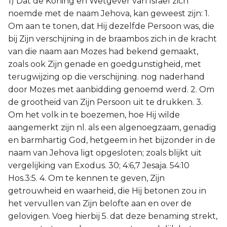
1) Dat de Koning en Wetgever van Israël zich
Titus
noemde met de naam Jehova, kan geweest zijn: 1.
Om aan te tonen, dat Hij dezelfde Persoon was, die
Filémon
bij Zijn verschijning in de braambos zich in de kracht
van die naam aan Mozes had bekend gemaakt,
Hebreeën
zoals ook Zijn genade en goedgunstigheid, met
terugwijzing op die verschijning. nog naderhand
Jakobus
door Mozes met aanbidding genoemd werd. 2. Om
de grootheid van Zijn Persoon uit te drukken. 3.
1 Petrus
Om het volk in te boezemen, hoe Hij wilde
aangemerkt zijn nl. als een algenoegzaam, genadig
2 Petrus
en barmhartig God, hetgeem in het bijzonder in de
naam van Jehova ligt opgesloten; zoals blijkt uit
1 Johannes
vergelijking van Exodus. 30; 4:6,7 Jesaja. 54:10
Hos.3:5. 4. Om te kennen te geven, Zijn
2 Johannes
getrouwheid en waarheid, die Hij betonen zou in
het vervullen van Zijn belofte aan en over de
3 Johannes
gelovigen. Voeg hierbij 5. dat deze benaming strekt,