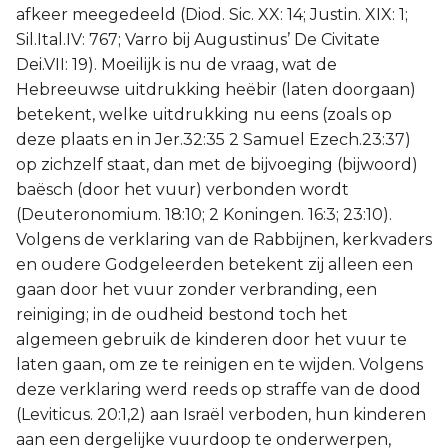
afkeer meegedeeld (Diod. Sic. XX: 14; Justin. XIX: 1;
Sil.Ital.IV: 767; Varro bij Augustinus’ De Civitate
Dei.VII: 19). Moeilijk is nu de vraag, wat de
Hebreeuwse uitdrukking heëbir (laten doorgaan)
betekent, welke uitdrukking nu eens (zoals op
deze plaats en in Jer.32:35 2 Samuel Ezech.23:37)
op zichzelf staat, dan met de bijvoeging (bijwoord)
baësch (door het vuur) verbonden wordt
(Deuteronomium. 18:10; 2 Koningen. 16:3; 23:10).
Volgens de verklaring van de Rabbijnen, kerkvaders
en oudere Godgeleerden betekent zij alleen een
gaan door het vuur zonder verbranding, een
reiniging; in de oudheid bestond toch het
algemeen gebruik de kinderen door het vuur te
laten gaan, om ze te reinigen en te wijden. Volgens
deze verklaring werd reeds op straffe van de dood
(Leviticus. 20:1,2) aan Israël verboden, hun kinderen
aan een dergelijke vuurdoop te onderwerpen,