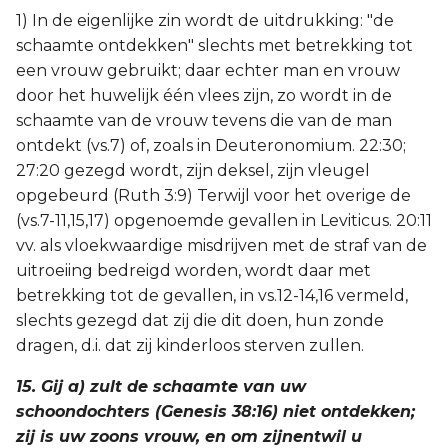
1) In de eigenlijke zin wordt de uitdrukking: "de
schaamte ontdekken" slechts met betrekking tot
een vrouw gebruikt; daar echter man en vrouw
door het huwelijk één vlees zijn, zo wordt in de
schaamte van de vrouw tevens die van de man
ontdekt (vs.7) of, zoals in Deuteronomium. 22:30;
27:20 gezegd wordt, zijn deksel, zijn vleugel
opgebeurd (Ruth 3:9) Terwijl voor het overige de
(vs.7-11,15,17) opgenoemde gevallen in Leviticus. 20:11
vv. als vloekwaardige misdrijven met de straf van de
uitroeiing bedreigd worden, wordt daar met
betrekking tot de gevallen, in vs.12-14,16 vermeld,
slechts gezegd dat zij die dit doen, hun zonde
dragen, d.i. dat zij kinderloos sterven zullen.
15. Gij a) zult de schaamte van uw
schoondochters (Genesis 38:16) niet ontdekken;
zij is uw zoons vrouw, en om zijnentwil u