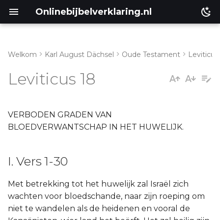
Onlinebijbelverklaring.nl
Welkom
Karl August Dächsel
Oude Testament
Leviticus
I. Vers 1-30
Matthéüs
Leviticus 18
Markus
Lukas
VERBODEN GRADEN VAN
BLOEDVERWANTSCHAP IN HET HUWELIJK.
Johannes
I. Vers 1-30
Handelingen
Met betrekking tot het huwelijk zal Israël zich
Romeinen
wachten voor bloedschande, naar zijn roeping om
niet te wandelen als de heidenen en vooral de
1 Korinthe