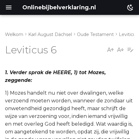
Onlinebijbelverklaring.nl
Welkom
Karl August Dächsel
Oude Testament
Leviticus
I. Vers 8-13
Matthéüs
Leviticus 6
II. Vers 14-23
Markus
III. Vers 24-Hoofdstuk 7:10
Lukas
1. Verder sprak de HEERE, 1) tot Mozes,
zeggende:
Johannes
1) Mozes handelt nu niet over dwalingen, welke
verzoend moeten worden, wanneer de zondaar uit
Handelingen
onwetendheid gezondigd heeft, maar schrijft de
wijze van verzoening voor, indien iemand vrijwillig
Romeinen
en met overleg God heeft beledigd. Wat waardig is,
om aangetekend te worden, opdat zij, die vrijwillig
1 Korinthe