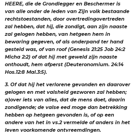
HEERE, die de Grondlegger en Beschermer is
Judas
van alle onder de leden van Zijn volk bestaande
rechtstoestanden, door overtredingovertreden
Openbaring
zal hebben, dat hij, die zondigt, aan zijn naaste
zal gelogen hebben, van hetgeen hem in
bewaring gegeven, of als onderpand ter hand
gesteld was, of van roof (Genesis 21:25 Job 24:2
Micha 2:2) of dat hij met geweld zijn naaste
onthoudt, hem afperst (Deuteronomium. 24:14
Hos.12:8 Mal.3:5).
3. Of dat hij het verlorene gevonden en daarover
gelogen en met valsheid gezworen zal hebben;
a)over iets van alles, dat de mens doet, daarin
zondigende; de valse eed moge dan betrekking
hebben op hetgeen gevonden is, of op een
andere van het in vs.2 vermelde of anders in het
leven voorkomende ontvreemdingen.