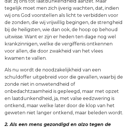
dat zij ons tot laatdunkendheid aanzet. Maar
Titus
tegelijk moet men zich ijverig wachten, dat, indien
wij ons God voorstellen als licht te verbidden voor
Filémon
de zonden, die wij vrijwillig begingen, de strengheid
bij de heiligsten, wie dan ook, de hoop op behoud
Hebreeën
uitwisse. Want er zijn er heden ten dage nog wel
krankzinnigen, welke de vergiffenis ontkennen
Jakobus
voor allen, die door zwakheid van het vlees
kwamen te vallen.
1 Petrus
Als nu wordt de noodzakelijkheid van een
2 Petrus
schuldoffer uitgebreid voor die gevallen, waarbij de
zonde niet in onwetendheid of
1 Johannes
onbedachtzaamheid is gepleegd, maar met opzet
en laatdunkendheid, ja, met valse eedzwering is
2 Johannes
ontkend, maar welke later door de klop van het
geweten niet langer ontkend, maar beleden wordt.
3 Johannes
2. Als een mens gezondigd en alzo tegen de