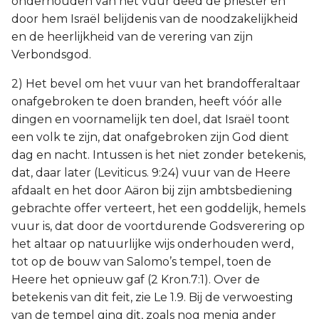
onderhouden van het vuur deed de priester en
door hem Israël belijdenis van de noodzakelijkheid
en de heerlijkheid van de verering van zijn
Verbondsgod.
2) Het bevel om het vuur van het brandofferaltaar
onafgebroken te doen branden, heeft vóór alle
dingen en voornamelijk ten doel, dat Israël toont
een volk te zijn, dat onafgebroken zijn God dient
dag en nacht. Intussen is het niet zonder betekenis,
dat, daar later (Leviticus. 9:24) vuur van de Heere
afdaalt en het door Aäron bij zijn ambtsbediening
gebrachte offer verteert, het een goddelijk, hemels
vuur is, dat door de voortdurende Godsverering op
het altaar op natuurlijke wijs onderhouden werd,
tot op de bouw van Salomo’s tempel, toen de
Heere het opnieuw gaf (2 Kron.7:1). Over de
betekenis van dit feit, zie Le 1.9. Bij de verwoesting
van de tempel ging dit, zoals nog menig ander