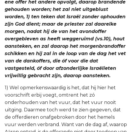
ene offer het andere opvolgt, daarop brandende
gehouden worden; het zal niet uitgeblust
worden, 1) ten teken dat Israël zonder ophouden
zijn God dient; maar de priester zal daarelke
morgen, nadat hij de van het avondoffer
overgebleven as heeft weggeruimd (vs.10), hout
aansteken, en zal daarop het morgenbrandoffer
schikken en hij zal in de loop van de dag het vet
van de dankoffers, die óf voor die dat
vastgesteld, óf door afzonderlijke Israëlieten
vrijwillig gebracht zijn, daarop aansteken.
1) Wel opmerkenswaardig is het, dat hij hier het
voorschrift erbij voegt, omtrent het zó
onderhouden van het vuur, dat het vuur nooit
uitging. Daarmee toch werd te zien gegeven, dat
de offerdieren onafgebroken door het hemels
vuur werden verbrand. Want van de dag af, waarop
Aäron optrad, is de offerande niet door toedoen van