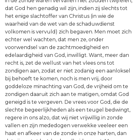
in de zonde waren vervallen niet zouden twijfelen,
dat God hen genadig wil zijn, indien zij slechts tot
2 Korinthe
het enige slachtoffer van Christus (in wie de
waarheid van de wet van de schaduwdienst
Galaten
volkomen is vervuld) zich begaven. Men moet zich
echter wel wachten, dat men ze, onder
Éfeze
voorwendsel van de zachtmoedigheid en
edelaardigheid van God, inwilligt. Want, meer dan
Filippenzen
recht is, zet de wellust van het vlees ons tot
Kolossenzen
zondigen aan, zodat er niet zodanig een aanloksel
bij behoeft te komen, noch is men vrij, door
1 Thessalonicenzen
goddeloze minachting van God, de vrijheid om te
zondigen daaruit zich aan te matigen, omdat God
2 Thessalonicenzen
geneigd is te vergeven. De vrees voor God, die de
slechte begeerlijkheden als een teugel bedwingt,
1 Timótheüs
regere in ons alzo, dat wij niet vrijwillig in zonde
vallen en zijn mededogen verwekke veeleer een
2 Timótheüs
haat en afkeer van de zonde in onze harten, dan