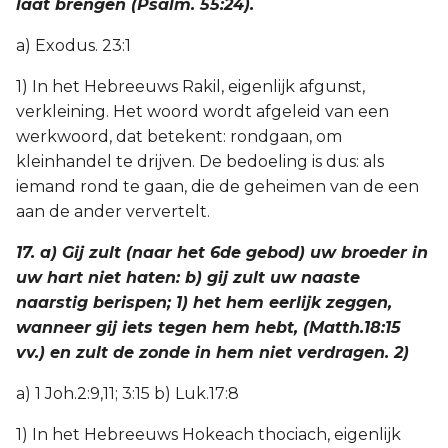
laat brengen (Psalm. 55:24).
a) Exodus. 23:1
1) In het Hebreeuws Rakil, eigenlijk afgunst,
verkleining. Het woord wordt afgeleid van een
werkwoord, dat betekent: rondgaan, om
kleinhandel te drijven. De bedoeling is dus: als
iemand rond te gaan, die de geheimen van de een
aan de ander ververtelt.
17. a) Gij zult (naar het 6de gebod) uw broeder in
uw hart niet haten: b) gij zult uw naaste
naarstig berispen; 1) het hem eerlijk zeggen,
wanneer gij iets tegen hem hebt, (Matth.18:15
vv.) en zult de zonde in hem niet verdragen. 2)
a) 1 Joh.2:9,11; 3:15 b) Luk.17:8
1) In het Hebreeuws Hokeach thociach, eigenlijk