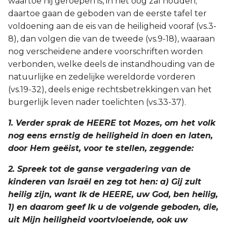
waartoe hij geroepen is, in het oog zal houden;
daartoe gaan de geboden van de eerste tafel ter
2 Korinthe
voldoening aan de eis van de heiligheid vooraf (vs.3-
8), dan volgen die van de tweede (vs.9-18), waaraan
Galaten
nog verscheidene andere voorschriften worden
verbonden, welke deels de instandhouding van de
Éfeze
natuurlijke en zedelijke wereldorde vorderen
(vs.19-32), deels enige rechtsbetrekkingen van het
Filippenzen
burgerlijk leven nader toelichten (vs.33-37).
Kolossenzen
1. Verder sprak de HEERE tot Mozes, om het volk
nog eens ernstig de heiligheid in doen en laten,
1 Thessalonicenzen
door Hem geëist, voor te stellen, zeggende:
2 Thessalonicenzen
2. Spreek tot de ganse vergadering van de
kinderen van Israël en zeg tot hen: a) Gij zult
1 Timótheüs
heilig zijn, want Ik de HEERE, uw God, ben heilig,
1) en daarom geef Ik u de volgende geboden, die,
2 Timótheüs
uit Mijn heiligheid voortvloeiende, ook uw