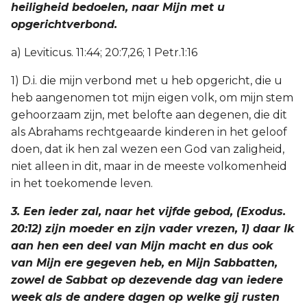
heiligheid bedoelen, naar Mijn met u
Titus
opgerichtverbond.
Filémon
a) Leviticus. 11:44; 20:7,26; 1 Petr.1:16
1) D.i. die mijn verbond met u heb opgericht, die u
Hebreeën
heb aangenomen tot mijn eigen volk, om mijn stem
gehoorzaam zijn, met belofte aan degenen, die dit
Jakobus
als Abrahams rechtgeaarde kinderen in het geloof
doen, dat ik hen zal wezen een God van zaligheid,
1 Petrus
niet alleen in dit, maar in de meeste volkomenheid
in het toekomende leven.
2 Petrus
3. Een ieder zal, naar het vijfde gebod, (Exodus.
1 Johannes
20:12) zijn moeder en zijn vader vrezen, 1) daar Ik
aan hen een deel van Mijn macht en dus ook
2 Johannes
van Mijn ere gegeven heb, en Mijn Sabbatten,
zowel de Sabbat op dezevende dag van iedere
3 Johannes
week als de andere dagen op welke gij rusten