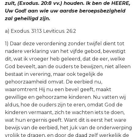
zult, (Exodus. 20:8 vv.) houden. Ik ben de HEERE,
Judas
Uw God! aan wie uw aardse beroepsbezigheid
zal geheiligd zijn.
Openbaring
a) Exodus. 31:13 Leviticus. 26:2
1) Daar deze verordening zonder twijfel dient tot
nadere verklaring van het vijfde gebod, bevestigt
dit, wat ik vroeger heb geleerd, dat de eer, welke
God beveelt, aan de ouders te bewijzen, niet alleen
bestaat in verering, maar ook tegelijk de
gehoorzaamheid omvat. De eerbied nu,
waaromtrent Hij nu een bevel geeft, maakt
gewillige en gehoorzame kinderen. Nu vatten wij
aldus, hoe de ouders zijn te eren, omdat God de
kinderen vermaant, zich te wachten iets te doen,
wat hun ergernis geeft. Want dit is eerst het ware
bewijs van de eerbied, het juk van de onderwerping
vrolijk te dragen, en door de daad zelf werkelijk de