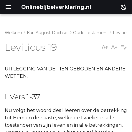
Onlinebijbelverklaring.nl
Welkom
Karl August Dächsel
Oude Testament
Leviticus
I. Vers 1-37
Matthéüs
Leviticus 19
Markus
Lukas
UITLEGGING VAN DE TIEN GEBODEN EN ANDERE
WETTEN.
Johannes
I. Vers 1-37
Handelingen
Nu volgt het woord des Heeren over de betrekking
Romeinen
tot Hem en de naaste, welke de Israëliet in alle
toestanden van zijn leven en in alle betrekkingen,
1 Korinthe