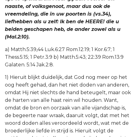
naaste, of volksgenoot, maar dus ook de
vreemdeling, die in uw poorten is (vs.34),
liefhebben als u zelf: Ik ben de HEERE! die u
beiden geschapen heb, de ander zowel als u
(Mal.2:10).
a) Matth.5:39,44 Luk.6:27 Rom.12:19; 1 Kor.6:7; 1
Thess.5:15; 1 Petr.3:9 b) Matth.5:43; 22:39 Rom.13:9
Galaten. 5:14 Jak.2:8.
1) Hieruit blijkt duidelijk, dat God nog meer op het
oog heeft gehad, dan het niet doden van anderen,
omdat Hij niet slechts de hand beteugelt, maar ook
de harten van alle haat rein wil houden. Want,
omdat de bron en oorzaak van alle vijandschap is,
de begeerte naar wraak, daaruit volgt, dat met het
woord doden alles veroordeeld wordt, wat met de
broederlijke liefde in strijd is. Hieruit volgt de