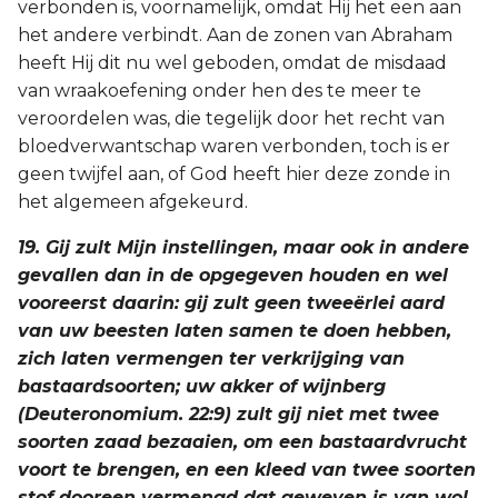
verbonden is, voornamelijk, omdat Hij het een aan
het andere verbindt. Aan de zonen van Abraham
heeft Hij dit nu wel geboden, omdat de misdaad
van wraakoefening onder hen des te meer te
veroordelen was, die tegelijk door het recht van
bloedverwantschap waren verbonden, toch is er
geen twijfel aan, of God heeft hier deze zonde in
het algemeen afgekeurd.
19. Gij zult Mijn instellingen, maar ook in andere
gevallen dan in de opgegeven houden en wel
vooreerst daarin: gij zult geen tweeërlei aard
van uw beesten laten samen te doen hebben,
zich laten vermengen ter verkrijging van
bastaardsoorten; uw akker of wijnberg
(Deuteronomium. 22:9) zult gij niet met twee
soorten zaad bezaaien, om een bastaardvrucht
voort te brengen, en een kleed van twee soorten
stof dooreen vermengd dat geweven is van wol