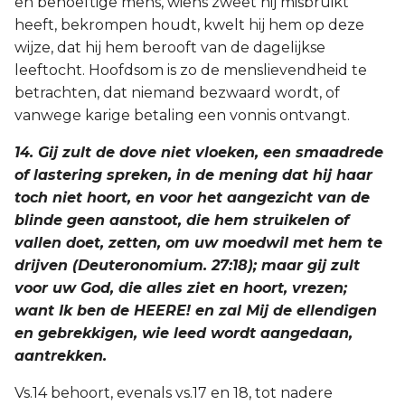
en behoeftige mens, wiens zweet hij misbruikt
heeft, bekrompen houdt, kwelt hij hem op deze
wijze, dat hij hem berooft van de dagelijkse
leeftocht. Hoofdsom is zo de menslievendheid te
betrachten, dat niemand bezwaard wordt, of
vanwege karige betaling een vonnis ontvangt.
14. Gij zult de dove niet vloeken, een smaadrede
of lastering spreken, in de mening dat hij haar
toch niet hoort, en voor het aangezicht van de
blinde geen aanstoot, die hem struikelen of
vallen doet, zetten, om uw moedwil met hem te
drijven (Deuteronomium. 27:18); maar gij zult
voor uw God, die alles ziet en hoort, vrezen;
want Ik ben de HEERE! en zal Mij de ellendigen
en gebrekkigen, wie leed wordt aangedaan,
aantrekken.
Vs.14 behoort, evenals vs.17 en 18, tot nadere