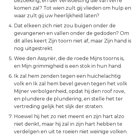
bezoeking, en der verwoesting die van verre
komen zal? Tot wien zult gij vlieden om hulp en
2 Korinthe
waar zult gij uw heerlijkheid laten?
Galaten
Dat elkeen zich niet zou buigen onder de
gevangenen en vallen onder de gedoden? Om
Éfeze
dit alles keert Zijn toorn niet af, maar Zijn hand is
nog uitgestrekt.
Filipenzen
Wee den Assyriër, die de roede Mijns toorns is,
en Mijn grimmigheid is een stok in hun hand.
Kolossenzen
Ik zal hem zenden tegen een huichelachtig
1 Thessalonicenzen
volk en Ik zal hem bevel geven tegen het volk
Mijner verbolgenheid, opdat hij den roof rove,
2 Thessalonicenzen
en plundere de plundering, en stelle het ter
vertreding gelijk het slijk der straten.
1 Timótheüs
Hoewel hij het zo niet meent en zijn hart alzo
niet denkt, maar hij zal in zijn hart hebben te
2 Timótheüs
verdelgen en uit te roeien niet weinige volken.