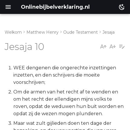
Onlinebijbelverklaring.nl
Welkom
Matthew Henry
Oude Testament
Jesaja
Inleiding
Matthéüs
Jesaja 10
Jesaja 10:1-4
Markus
Jesaja 10:5-19
Lukas
WEE dengenen die ongerechte inzettingen
inzetten, en den schrijvers die moeite
Jesaja 10:20-23
Johannes
voorschrijven;
Om de armen van het recht af te wenden en
Jesaja 10:24-34
Handelingen
om het recht der ellendigen mijns volks te
roven, opdat de weduwen hun buit worden en
Romeinen
opdat zij de wezen mogen plunderen.
Maar wat zult gijlieden doen ten dage der
1 Korinthe