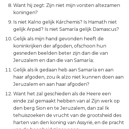
Want hij zegt: Zijn niet mijn vorsten altezamen
Titus
koningen?
Filémon
Is niet Kalno gelijk Kárchemis? Is Hamath niet
gelijk Arpad? Is niet Samaría gelijk Damascus?
Hebreeën
Gelijk als mijn hand gevonden heeft de
koninkrijken der afgoden, ofschoon hun
Jakobus
gesneden beelden beter zijn dan die van
Jeruzalem en dan die van Samaría;
1 Petrus
Gelijk als ik gedaan heb aan Samaría en aan
haar afgoden, zou ik alzo niet kunnen doen aan
2 Petrus
Jeruzalem en aan haar afgoden?
1 Johannes
Want het zal geschieden als de Heere een
einde zal gemaakt hebben van al Zijn werk op
2 Johannes
den berg Sion en te Jeruzalem, dan zal Ik
tehuiszoeken de vrucht van de grootsheid des
3 Johannes
harten van den koning van Assyrië, en de pracht