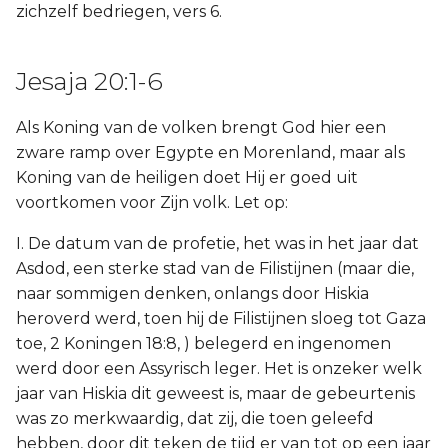
zichzelf bedriegen, vers 6.
Judas
Openbaring
Jesaja 20:1-6
Als Koning van de volken brengt God hier een
zware ramp over Egypte en Morenland, maar als
Koning van de heiligen doet Hij er goed uit
voortkomen voor Zijn volk. Let op:
I. De datum van de profetie, het was in het jaar dat
Asdod, een sterke stad van de Filistijnen (maar die,
naar sommigen denken, onlangs door Hiskia
heroverd werd, toen hij de Filistijnen sloeg tot Gaza
toe, 2 Koningen 18:8, ) belegerd en ingenomen
werd door een Assyrisch leger. Het is onzeker welk
jaar van Hiskia dit geweest is, maar de gebeurtenis
was zo merkwaardig, dat zij, die toen geleefd
hebben, door dit teken de tijd er van tot op een jaar