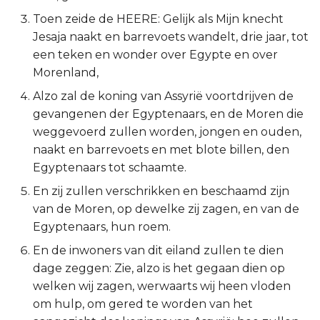
Toen zeide de HEERE: Gelijk als Mijn knecht
2 Korinthe
Jesaja naakt en barrevoets wandelt, drie jaar, tot
een teken en wonder over Egypte en over
Galaten
Morenland,
Éfeze
Alzo zal de koning van Assyrië voortdrijven de
gevangenen der Egyptenaars, en de Moren die
Filipenzen
weggevoerd zullen worden, jongen en ouden,
naakt en barrevoets en met blote billen, den
Kolossenzen
Egyptenaars tot schaamte.
En zij zullen verschrikken en beschaamd zijn
1 Thessalonicenzen
van de Moren, op dewelke zij zagen, en van de
Egyptenaars, hun roem.
2 Thessalonicenzen
En de inwoners van dit eiland zullen te dien
1 Timótheüs
dage zeggen: Zie, alzo is het gegaan dien op
welken wij zagen, werwaarts wij heen vloden
2 Timótheüs
om hulp, om gered te worden van het