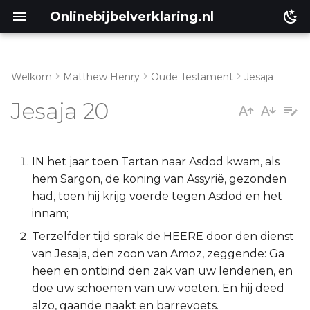
Onlinebijbelverklaring.nl
Welkom
Matthew Henry
Oude Testament
Jesaja
Inleiding
Matthéüs
Jesaja 20
Jesaja 20:1-6
Markus
Lukas
IN het jaar toen Tartan naar Asdod kwam, als
hem Sargon, de koning van Assyrië, gezonden
Johannes
had, toen hij krijg voerde tegen Asdod en het
innam;
Handelingen
Terzelfder tijd sprak de HEERE door den dienst
van Jesaja, den zoon van Amoz, zeggende: Ga
Romeinen
heen en ontbind den zak van uw lendenen, en
doe uw schoenen van uw voeten. En hij deed
1 Korinthe
alzo, gaande naakt en barrevoets.