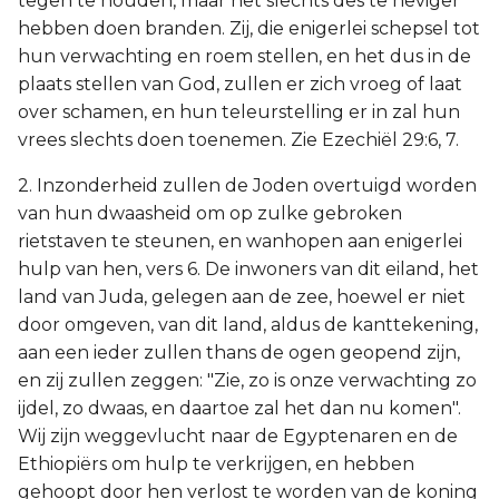
tegen te houden, maar het slechts des te heviger
hebben doen branden. Zij, die enigerlei schepsel tot
hun verwachting en roem stellen, en het dus in de
plaats stellen van God, zullen er zich vroeg of laat
over schamen, en hun teleurstelling er in zal hun
vrees slechts doen toenemen. Zie Ezechiël 29:6, 7.
2. Inzonderheid zullen de Joden overtuigd worden
van hun dwaasheid om op zulke gebroken
rietstaven te steunen, en wanhopen aan enigerlei
hulp van hen, vers 6. De inwoners van dit eiland, het
land van Juda, gelegen aan de zee, hoewel er niet
door omgeven, van dit land, aldus de kanttekening,
aan een ieder zullen thans de ogen geopend zijn,
en zij zullen zeggen: "Zie, zo is onze verwachting zo
ijdel, zo dwaas, en daartoe zal het dan nu komen".
Wij zijn weggevlucht naar de Egyptenaren en de
Ethiopiërs om hulp te verkrijgen, en hebben
gehoopt door hen verlost te worden van de koning