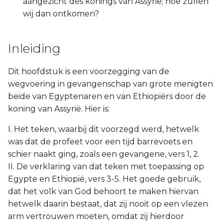
aangezicht des konings van Assyrië; hoe zullen
Titus
wij dan ontkomen?
Filémon
Inleiding
Hebreeën
Dit hoofdstuk is een voorzegging van de
wegvoering in gevangenschap van grote menigten
Jakobus
beide van Egyptenaren en van Ethiopiërs door de
koning van Assyrië. Hier is:
1 Petrus
I. Het teken, waarbij dit voorzegd werd, hetwelk
2 Petrus
was dat de profeet voor een tijd barrevoets en
schier naakt ging, zoals een gevangene, vers 1, 2.
1 Johannes
II. De verklaring van dat teken met toepassing op
Egypte en Ethiopië, vers 3-5. Het goede gebruik,
2 Johannes
dat het volk van God behoort te maken hiervan
hetwelk daarin bestaat, dat zij nooit op een vlezen
3 Johannes
arm vertrouwen moeten, omdat zij hierdoor