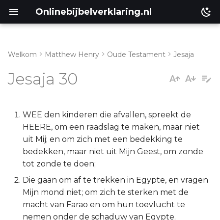
Onlinebijbelverklaring.nl
Welkom
Matthew Henry
Oude Testament
Jesaja
Inleiding
Matthéüs
Jesaja 30
Jesaja 30:1-7
Markus
Jesaja 30:8-17
Lukas
WEE den kinderen die afvallen, spreekt de
HEERE, om een raadslag te maken, maar niet
Jesaja 30:18-26
Johannes
uit Mij; en om zich met een bedekking te
bedekken, maar niet uit Mijn Geest, om zonde
Jesaja 30:27-33
Handelingen
tot zonde te doen;
Die gaan om af te trekken in Egypte, en vragen
Romeinen
Mijn mond niet; om zich te sterken met de
macht van Farao en om hun toevlucht te
1 Korinthe
nemen onder de schaduw van Egypte.