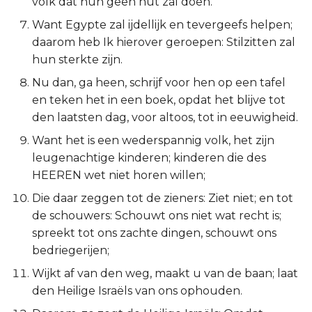
volk dat hun geen nut zal doen.
Titus
Want Egypte zal ijdellijk en tevergeefs helpen;
daarom heb Ik hierover geroepen: Stilzitten zal
Filémon
hun sterkte zijn.
Nu dan, ga heen, schrijf voor hen op een tafel
Hebreeën
en teken het in een boek, opdat het blijve tot
den laatsten dag, voor altoos, tot in eeuwigheid.
Jakobus
Want het is een wederspannig volk, het zijn
1 Petrus
leugenachtige kinderen; kinderen die des
HEEREN wet niet horen willen;
2 Petrus
Die daar zeggen tot de zieners: Ziet niet; en tot
de schouwers: Schouwt ons niet wat recht is;
1 Johannes
spreekt tot ons zachte dingen, schouwt ons
bedriegerijen;
2 Johannes
Wijkt af van den weg, maakt u van de baan; laat
3 Johannes
den Heilige Israëls van ons ophouden.