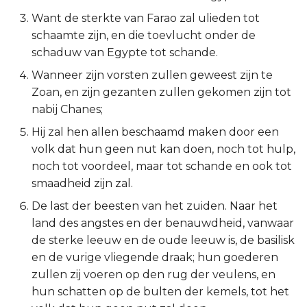
Want de sterkte van Farao zal ulieden tot
2 Korinthe
schaamte zijn, en die toevlucht onder de
schaduw van Egypte tot schande.
Galaten
Wanneer zijn vorsten zullen geweest zijn te
Éfeze
Zoan, en zijn gezanten zullen gekomen zijn tot
nabij Chanes;
Filipenzen
Hij zal hen allen beschaamd maken door een
volk dat hun geen nut kan doen, noch tot hulp,
Kolossenzen
noch tot voordeel, maar tot schande en ook tot
smaadheid zijn zal.
1 Thessalonicenzen
De last der beesten van het zuiden. Naar het
2 Thessalonicenzen
land des angstes en der benauwdheid, vanwaar
de sterke leeuw en de oude leeuw is, de basilisk
1 Timótheüs
en de vurige vliegende draak; hun goederen
zullen zij voeren op den rug der veulens, en
2 Timótheüs
hun schatten op de bulten der kemels, tot het