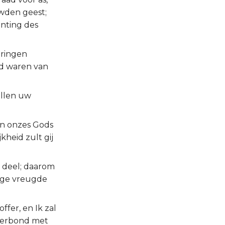
uwden geest;
nting des
oringen
rd waren van
ullen uw
en onzes Gods
kheid zult gij
 deel; daarom
wige vreugde
ffer, en Ik zal
 verbond met