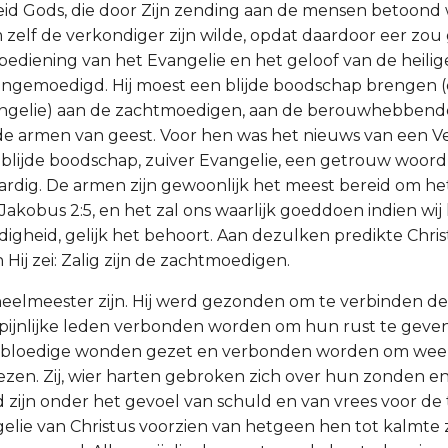
d Gods, die door Zijn zending aan de mensen betoond w
zelf de verkondiger zijn wilde, opdat daardoor eer zou
ediening van het Evangelie en het geloof van de heil
angemoedigd. Hij moest een blijde boodschap brengen 
ngelie) aan de zachtmoedigen, aan de berouwhebbend
e armen van geest. Voor hen was het nieuws van een Ve
blijde boodschap, zuiver Evangelie, een getrouw woord 
dig. De armen zijn gewoonlijk het meest bereid om he
Jakobus 2:5, en het zal ons waarlijk goeddoen indien wi
gheid, gelijk het behoort. Aan dezulken predikte Chris
 Hij zei: Zalig zijn de zachtmoedigen.
 heelmeester zijn. Hij werd gezonden om te verbinden 
s pijnlijke leden verbonden worden om hun rust te geve
bloedige wonden gezet en verbonden worden om wee
ezen. Zij, wier harten gebroken zich over hun zonden en 
zijn onder het gevoel van schuld en van vrees voor d
elie van Christus voorzien van hetgeen hen tot kalmte