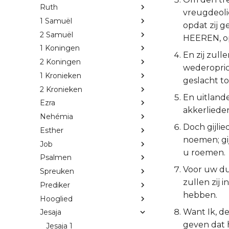
Ruth
vreugdeoli
1 Samuël
opdat zij 
2 Samuël
HEEREN, op
1 Koningen
En zij zul
2 Koningen
wederopric
1 Kronieken
geslacht to
2 Kronieken
En uitland
Ezra
akkerlieden
Nehémia
Doch gijli
Esther
noemen; gij
Job
u roemen.
Psalmen
Voor uw du
Spreuken
zullen zij 
Prediker
hebben.
Hooglied
Want Ik, de
Jesaja
geven dat 
Jesaja 1