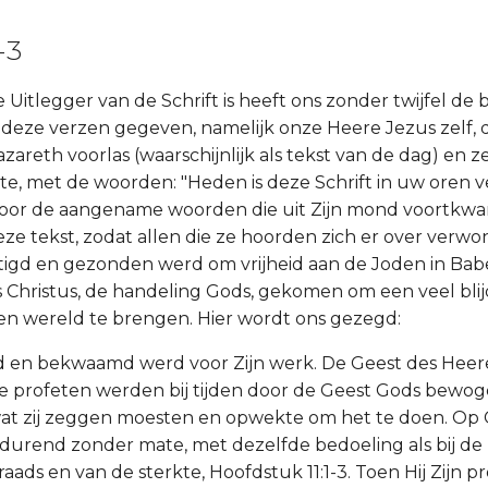
-3
te Uitlegger van de Schrift is heeft ons zonder twijfel de 
 deze verzen gegeven, namelijk onze Heere Jezus zelf, d
zareth voorlas (waarschijnlijk als tekst van de dag) en 
ste, met de woorden: "Heden is deze Schrift in uw oren v
en door de aangename woorden die uit Zijn mond voortkwa
ze tekst, zodat allen die ze hoorden zich er over verwo
igd en gezonden werd om vrijheid aan de Joden in Babe
 Christus, de handeling Gods, gekomen om een veel bli
en wereld te brengen. Hier wordt ons gezegd:
eid en bekwaamd werd voor Zijn werk. De Geest des Heer
. De profeten werden bij tijden door de Geest Gods bewog
at zij zeggen moesten en opwekte om het te doen. Op C
durend zonder mate, met dezelfde bedoeling als bij de 
aads en van de sterkte, Hoofdstuk 11:1-3. Toen Hij Zijn p