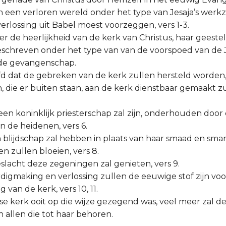
 een verloren wereld onder het type van Jesaja’s werkz
erlossing uit Babel moest voorzeggen, vers 1-3.
hier de heerlijkheid van de kerk van Christus, haar geestel
beschreven onder het type van van de voorspoed van de
 de gevangenschap.
fd dat de gebreken van de kerk zullen hersteld worden, 
, die er buiten staan, aan de kerk dienstbaar gemaakt z
 een koninklijk priesterschap zal zijn, onderhouden door
 de heidenen, vers 6.
en blijdschap zal hebben in plaats van haar smaad en smart
en zullen bloeien, vers 8.
eslacht deze zegeningen zal genieten, vers 9.
rdigmaking en verlossing zullen de eeuwige stof zijn voo
van de kerk, vers 10, 11.
e kerk ooit op die wijze gezegend was, veel meer zal de 
en allen die tot haar behoren.