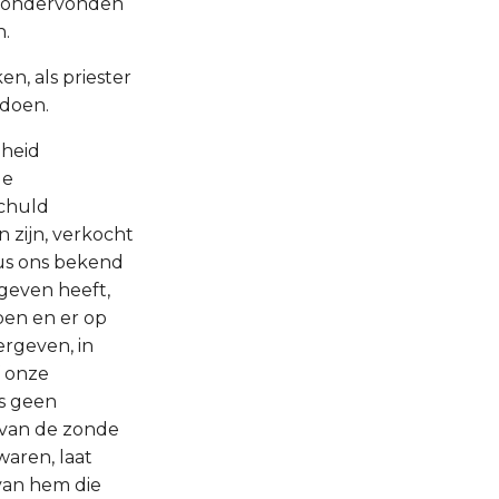
g ondervonden
n.
en, als priester
 doen.
jheid
de
schuld
 zijn, verkocht
tus ons bekend
egeven heeft,
pen en er op
ergeven, in
f onze
ns geen
j van de zonde
aren, laat
van hem die