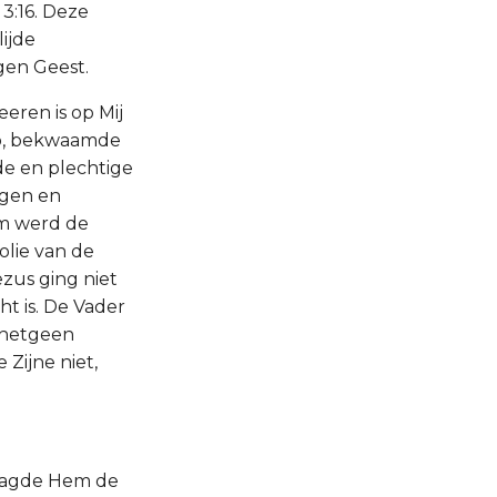
3:16. Deze
ijde
gen Geest.
eren is op Mij
ep, bekwaamde
de en plechtige
ngen en
om werd de
olie van de
zus ging niet
t is. De Vader
s hetgeen
 Zijne niet,
haagde Hem de