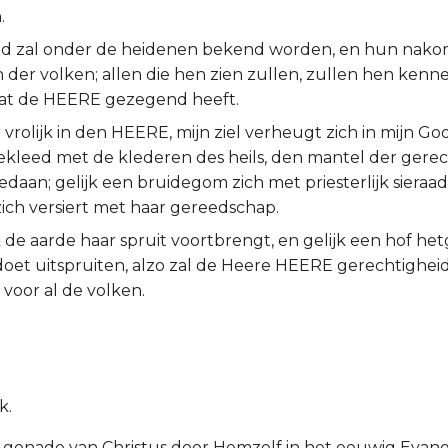
.
d zal onder de heidenen bekend worden, en hun nako
der volken; allen die hen zien zullen, zullen hen kennen,
at de HEERE gezegend heeft.
 vrolijk in den HEERE, mijn ziel verheugt zich in mijn God
bekleed met de klederen des heils, den mantel der gerec
edaan; gelijk een bruidegom zich met priesterlijk sieraad 
zich versiert met haar gereedschap.
 de aarde haar spruit voortbrengt, en gelijk een hof he
 doet uitspruiten, alzo zal de Heere HEERE gerechtighei
 voor al de volken.
k.
de genade van Christus door Hemzelf in het eeuwig Evang