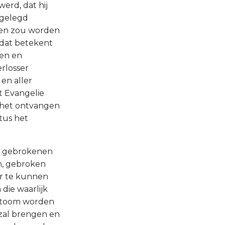
erd, dat hij
 gelegd
igen zou worden
(dat betekent
en en
rlosser
en aller
t Evangelie
j het ontvangen
tus het
de gebrokenen
n, gebroken
r te kunnen
die waarlijk
e toom worden
 zal brengen en