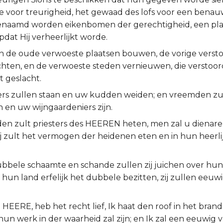
e voor treurigheid, het gewaad des lofs voor een bena
genaamd worden eikenbomen der gerechtigheid, een pla
dat Hij verheerlijkt worde.
len de oude verwoeste plaatsen bouwen, de vorige verst
hten, en de verwoeste steden vernieuwen, die verstoo
t geslacht.
ers zullen staan en uw kudden weiden; en vreemden z
 en uw wijngaardeniers zijn.
eden zult priesters des HEEREN heten, men zal u dienar
 zult het vermogen der heidenen eten en in hun heerlij
bbele schaamte en schande zullen zij juichen over hun
in hun land erfelijk het dubbele bezitten, zij zullen eeu
 HEERE, heb het recht lief, Ik haat den roof in het brando
hun werk in der waarheid zal zijn; en Ik zal een eeuwig