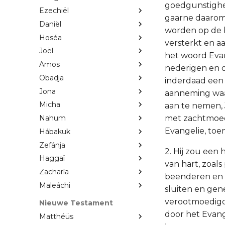
goedgunstighei
Ezechiël
gaarne daarom 
Daniël
worden op de b
Hoséa
versterkt en a
Joël
het woord Eva
Amos
nederigen en d
Obadja
inderdaad een 
Jona
aanneming waar
Micha
aan te nemen, 
met zachtmoedi
Nahum
Evangelie, toen
Hábakuk
Zefánja
2. Hij zou een
Haggaï
van hart, zoal
Zacharía
beenderen en 
Maleáchi
sluiten en gen
verootmoedigd 
Nieuwe Testament
door het Evang
Matthéüs