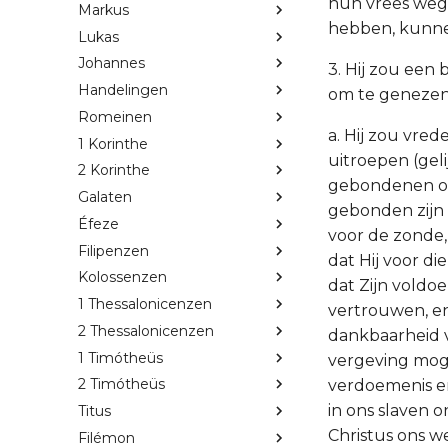
hun vrees weg
Markus
hebben, kunne
Lukas
Johannes
3. Hij zou een 
Handelingen
om te genezen
Romeinen
a. Hij zou vred
1 Korinthe
uitroepen (gel
2 Korinthe
gebondenen op
Galaten
gebonden zijn 
Éfeze
voor de zonde,
Filipenzen
dat Hij voor d
Kolossenzen
dat Zijn voldo
1 Thessalonicenzen
vertrouwen, en
2 Thessalonicenzen
dankbaarheid v
1 Timótheüs
vergeving moge
2 Timótheüs
verdoemenis en 
in ons slaven 
Titus
Christus ons w
Filémon