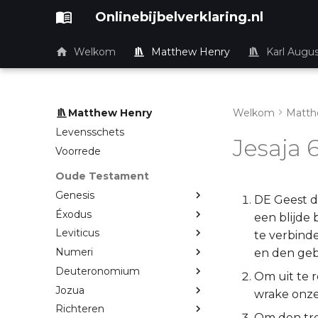
Onlinebijbelverklaring.nl
Welkom
Matthew Henry
Karl Augu
Matthew Henry
Welkom
Matth
Levensschets
Jesaja 
Voorrede
Oude Testament
Genesis
DE Geest d
Éxodus
een blijde
Leviticus
te verbind
Numeri
en den geb
Deuteronomium
Om uit te 
Jozua
wrake onzes
Richteren
Om den tre