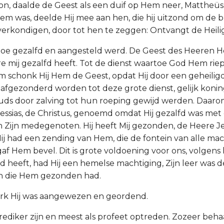
n, daalde de Geest als een duif op Hem neer, Mattheüs 
em was, deelde Hij mee aan hen, die hij uitzond om de bl
erkondigen, door tot hen te zeggen: Ontvangt de Heili
artoe gezalfd en aangesteld werd. De Geest des Heeren He
 mij gezalfd heeft. Tot de dienst waartoe God Hem ri
m schonk Hij Hem de Geest, opdat Hij door een geheilig
afgezonderd worden tot deze grote dienst, gelijk koni
ouds door zalving tot hun roeping gewijd werden. Daar
Messias, de Christus, genoemd omdat Hij gezalfd was met 
Zijn medegenoten. Hij heeft Mij gezonden, de Heere Je
 had een zending van Hem, die de fontein van alle mach
f Hem bevel. Dit is grote voldoening voor ons, volgen
 heeft, had Hij een hemelse machtiging, Zijn leer was de
 die Hem gezonden had.
werk Hij was aangewezen en geordend.
 prediker zijn en meest als profeet optreden. Zozeer be