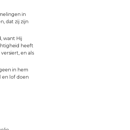
melingen in
 dat zij zijn
, want Hij
htigheid heeft
versiert, en als
tgeen in hem
d en lof doen
elie