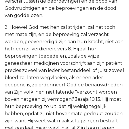
verschil tussen de beproevingen en de dood van
Godvruchtigen en de beproevingen en de dood
van goddelozen.
2. Hoewel God met hen zal strijden, zal het toch
met mate zijn, en de beproeving zal verzacht
worden, geëvenredigd zijn aan hun kracht, niet aan
hetgeen zij verdienen, vers 8. Hij zal hun
beproevingen toebedelen, zoals de wijze
geneesheer medicijnen voorschrijft aan zijn patiënt,
precies zoveel van ieder bestanddeel, of juist zoveel
bloed zal laten wegvloeien, als er een ader
geopend is, zo ordonneert God de benauwdheden
van Zijn volk, hen niet latende "verzocht worden
boven hetgeen zij vermogen," Jesaja 10:13. Hij moet
hun beproeving zo uit, dat zij weinig tegelijk
hebben, opdat zij niet bovenmate gedrukt zouden
zijn, want Hij weet wat maaksel zij zijn, en bestraft
met oordeel, maar wekt niet al Zijn toorn tegen