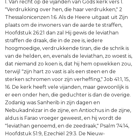
I. Van recht op de vijanden van Gods kerk vers 1.
"Verdrukking over hen, die haar verdrukken," 2
Thessalonicenzen 1:6. Als de Heere uitgaat uit Zijn
plaats om de inwoners van de aarde te straffen,
Hoofdstuk 26:21 dan zal Hij gewis de leviathan
straffen de draak, die in de zee is, iedere
hoogmoedige, verdrukkende tiran, die de schrik is
van de helden, en, evenals de leviathan, zo woest is,
dat niemand zo koen is, dat hij hem opwekken zou,
terwijl "zijn hart zo vast is als een steen en de
sterken schromen voor zijn verheffing," Job 41:1, 15,
16. De kerk heeft vele vijanden, maar gewoonlijk is
er een onder hen, die geduchter is dan de overige.
Zodanig was Sanherib in zijn dagen en
Nebukadnézar in de zijne, en Antiochus in de zijne,
aldus is Farao vroeger geweest, en hij wordt de
"leviathan genoemd, en de zeedraak," Psalm 74:14,
Hoofdstuk 51:9, Ezechiël 29:3. De Nieuw-