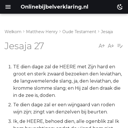
Onlinebijbelverklaring.nl
Welkom
Matthew Henry
Oude Testament
Jesaja
Inleiding
Matthéüs
Jesaja 27
Jesaja 27:1-6
Markus
Jesaja 27:7-13
Lukas
TE dien dage zal de HEERE met Zijn hard en
groot en sterk zwaard bezoeken den leviathan,
Johannes
de langwemelende slang, ja, den leviathan, de
kromme slomme slang; en Hij zal den draak die
Handelingen
in de zee is, doden.
Te dien dage zal er een wijngaard van roden
Romeinen
wijn zijn; zingt van denzelven bij beurten.
Ik, de HEERE, behoed dien, alle ogenblik zal Ik
1 Korinthe