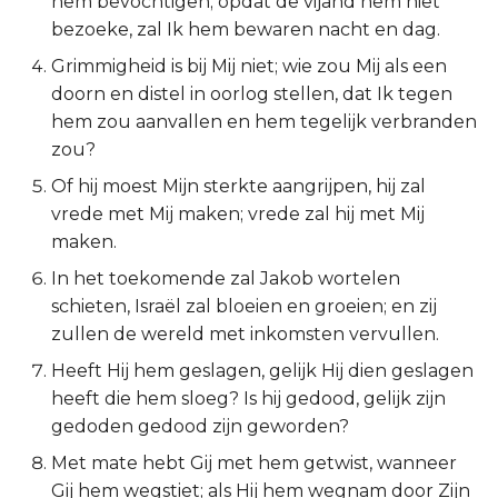
hem bevochtigen; opdat de vijand hem niet
bezoeke, zal Ik hem bewaren nacht en dag.
2 Korinthe
Grimmigheid is bij Mij niet; wie zou Mij als een
Galaten
doorn en distel in oorlog stellen, dat Ik tegen
hem zou aanvallen en hem tegelijk verbranden
Éfeze
zou?
Of hij moest Mijn sterkte aangrijpen, hij zal
Filipenzen
vrede met Mij maken; vrede zal hij met Mij
maken.
Kolossenzen
In het toekomende zal Jakob wortelen
1 Thessalonicenzen
schieten, Israël zal bloeien en groeien; en zij
zullen de wereld met inkomsten vervullen.
2 Thessalonicenzen
Heeft Hij hem geslagen, gelijk Hij dien geslagen
heeft die hem sloeg? Is hij gedood, gelijk zijn
1 Timótheüs
gedoden gedood zijn geworden?
Met mate hebt Gij met hem getwist, wanneer
2 Timótheüs
Gij hem wegstiet; als Hij hem wegnam door Zijn