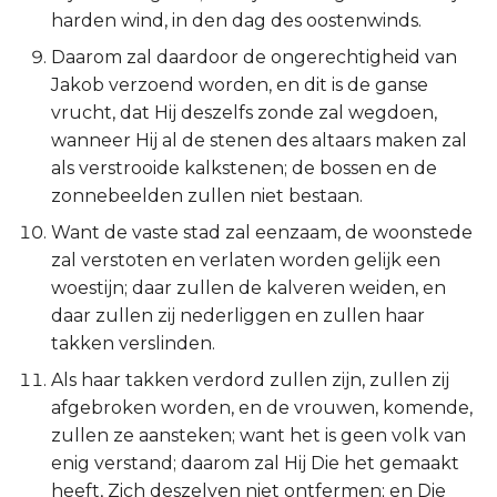
harden wind, in den dag des oostenwinds.
Titus
Daarom zal daardoor de ongerechtigheid van
Filémon
Jakob verzoend worden, en dit is de ganse
vrucht, dat Hij deszelfs zonde zal wegdoen,
Hebreeën
wanneer Hij al de stenen des altaars maken zal
als verstrooide kalkstenen; de bossen en de
Jakobus
zonnebeelden zullen niet bestaan.
Want de vaste stad zal eenzaam, de woonstede
1 Petrus
zal verstoten en verlaten worden gelijk een
woestijn; daar zullen de kalveren weiden, en
2 Petrus
daar zullen zij nederliggen en zullen haar
takken verslinden.
1 Johannes
Als haar takken verdord zullen zijn, zullen zij
2 Johannes
afgebroken worden, en de vrouwen, komende,
zullen ze aansteken; want het is geen volk van
3 Johannes
enig verstand; daarom zal Hij Die het gemaakt
heeft, Zich deszelven niet ontfermen; en Die