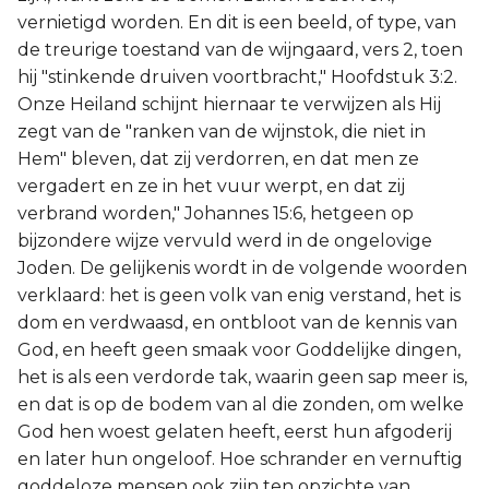
vernietigd worden. En dit is een beeld, of type, van
de treurige toestand van de wijngaard, vers 2, toen
hij "stinkende druiven voortbracht," Hoofdstuk 3:2.
Onze Heiland schijnt hiernaar te verwijzen als Hij
zegt van de "ranken van de wijnstok, die niet in
Hem" bleven, dat zij verdorren, en dat men ze
vergadert en ze in het vuur werpt, en dat zij
verbrand worden," Johannes 15:6, hetgeen op
bijzondere wijze vervuld werd in de ongelovige
Joden. De gelijkenis wordt in de volgende woorden
verklaard: het is geen volk van enig verstand, het is
dom en verdwaasd, en ontbloot van de kennis van
God, en heeft geen smaak voor Goddelijke dingen,
het is als een verdorde tak, waarin geen sap meer is,
en dat is op de bodem van al die zonden, om welke
God hen woest gelaten heeft, eerst hun afgoderij
en later hun ongeloof. Hoe schrander en vernuftig
goddeloze mensen ook zijn ten opzichte van