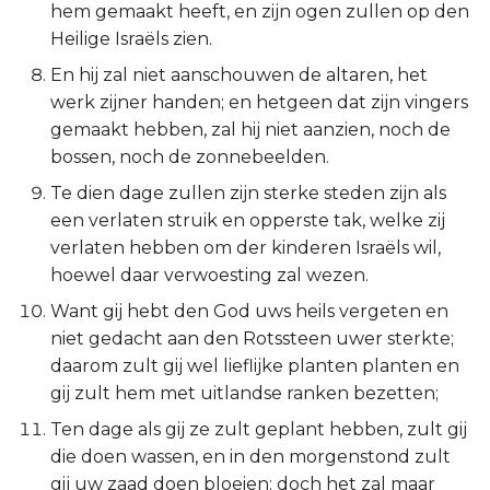
hem gemaakt heeft, en zijn ogen zullen op den
Titus
Heilige Israëls zien.
En hij zal niet aanschouwen de altaren, het
Filémon
werk zijner handen; en hetgeen dat zijn vingers
gemaakt hebben, zal hij niet aanzien, noch de
Hebreeën
bossen, noch de zonnebeelden.
Jakobus
Te dien dage zullen zijn sterke steden zijn als
een verlaten struik en opperste tak, welke zij
1 Petrus
verlaten hebben om der kinderen Israëls wil,
hoewel daar verwoesting zal wezen.
2 Petrus
Want gij hebt den God uws heils vergeten en
niet gedacht aan den Rotssteen uwer sterkte;
1 Johannes
daarom zult gij wel lieflijke planten planten en
gij zult hem met uitlandse ranken bezetten;
2 Johannes
Ten dage als gij ze zult geplant hebben, zult gij
3 Johannes
die doen wassen, en in den morgenstond zult
gij uw zaad doen bloeien; doch het zal maar