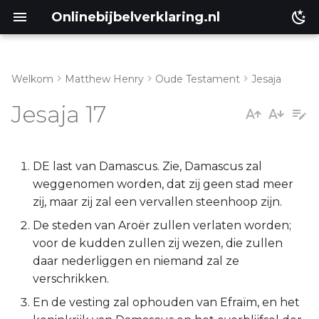
Onlinebijbelverklaring.nl
Welkom
Matthew Henry
Oude Testament
Jesaja
Inleiding
Matthéüs
Jesaja 17
Jesaja 17:1-5
Markus
Jesaja 17:6-8
Lukas
DE last van Damascus. Zie, Damascus zal
weggenomen worden, dat zij geen stad meer
Jesaja 17:9-11
Johannes
zij, maar zij zal een vervallen steenhoop zijn.
De steden van Aroër zullen verlaten worden;
Jesaja 17:12-14
Handelingen
voor de kudden zullen zij wezen, die zullen
daar nederliggen en niemand zal ze
Romeinen
verschrikken.
En de vesting zal ophouden van Efraïm, en het
1 Korinthe