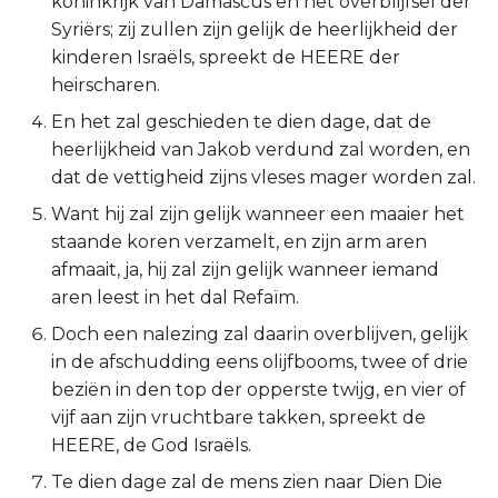
koninkrijk van Damascus en het overblijfsel der
Syriërs; zij zullen zijn gelijk de heerlijkheid der
2 Korinthe
kinderen Israëls, spreekt de HEERE der
heirscharen.
Galaten
En het zal geschieden te dien dage, dat de
Éfeze
heerlijkheid van Jakob verdund zal worden, en
dat de vettigheid zijns vleses mager worden zal.
Filipenzen
Want hij zal zijn gelijk wanneer een maaier het
staande koren verzamelt, en zijn arm aren
Kolossenzen
afmaait, ja, hij zal zijn gelijk wanneer iemand
aren leest in het dal Refaïm.
1 Thessalonicenzen
Doch een nalezing zal daarin overblijven, gelijk
2 Thessalonicenzen
in de afschudding eens olijfbooms, twee of drie
beziën in den top der opperste twijg, en vier of
1 Timótheüs
vijf aan zijn vruchtbare takken, spreekt de
HEERE, de God Israëls.
2 Timótheüs
Te dien dage zal de mens zien naar Dien Die