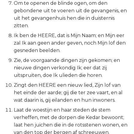
Om te openen de blinde ogen, om den
Titus
gebondene uit te voeren uit de gevangenis, en
uit het gevangenhuis hen die in duisternis
Filémon
zitten.
Ik ben de HEERE, dat is Mijn Naam; en Mijn eer
Hebreeën
zal Ik aan geen ander geven, noch Mijn lof den
gesneden beelden.
Jakobus
Zie, de voorgaande dingen zijn gekomen; en
1 Petrus
nieuwe dingen verkondig Ik; eer dat zij
uitspruiten, doe Ik ulieden die horen.
2 Petrus
Zingt den HEERE een nieuw lied, Zijn lof van
het einde der aarde; gij die ter zee vaart, en al
1 Johannes
wat daarin is, gij eilanden en hun inwoners.
2 Johannes
Laat de woestijn en haar steden de stem
verheffen, met de dorpen die Kedar bewoont;
3 Johannes
laat hen juichen die in de rotsstenen wonen, en
van den top der bergen af schreeuwen.