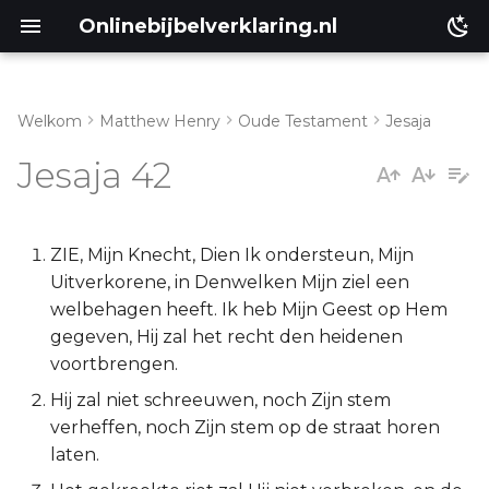
Onlinebijbelverklaring.nl
Welkom
Matthew Henry
Oude Testament
Jesaja
Inleiding
Matthéüs
Jesaja 42
Jesaja 42:1-4
Markus
Jesaja 42:5-12
Lukas
ZIE, Mijn Knecht, Dien Ik ondersteun, Mijn
Uitverkorene, in Denwelken Mijn ziel een
Jesaja 42:13-17
Johannes
welbehagen heeft. Ik heb Mijn Geest op Hem
gegeven, Hij zal het recht den heidenen
Jesaja 42:18-25
Handelingen
voortbrengen.
Hij zal niet schreeuwen, noch Zijn stem
Romeinen
verheffen, noch Zijn stem op de straat horen
laten.
1 Korinthe