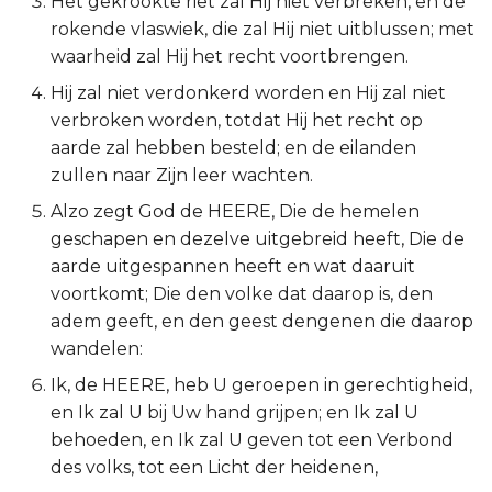
Het gekrookte riet zal Hij niet verbreken, en de
rokende vlaswiek, die zal Hij niet uitblussen; met
2 Korinthe
waarheid zal Hij het recht voortbrengen.
Galaten
Hij zal niet verdonkerd worden en Hij zal niet
verbroken worden, totdat Hij het recht op
Éfeze
aarde zal hebben besteld; en de eilanden
zullen naar Zijn leer wachten.
Filipenzen
Alzo zegt God de HEERE, Die de hemelen
geschapen en dezelve uitgebreid heeft, Die de
Kolossenzen
aarde uitgespannen heeft en wat daaruit
voortkomt; Die den volke dat daarop is, den
1 Thessalonicenzen
adem geeft, en den geest dengenen die daarop
wandelen:
2 Thessalonicenzen
Ik, de HEERE, heb U geroepen in gerechtigheid,
1 Timótheüs
en Ik zal U bij Uw hand grijpen; en Ik zal U
behoeden, en Ik zal U geven tot een Verbond
2 Timótheüs
des volks, tot een Licht der heidenen,