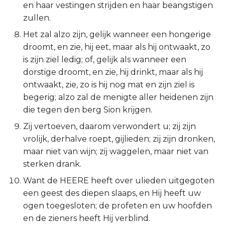
en haar vestingen strijden en haar beangstigen
Titus
zullen.
Het zal alzo zijn, gelijk wanneer een hongerige
Filémon
droomt, en zie, hij eet, maar als hij ontwaakt, zo
is zijn ziel ledig; of, gelijk als wanneer een
Hebreeën
dorstige droomt, en zie, hij drinkt, maar als hij
ontwaakt, zie, zo is hij nog mat en zijn ziel is
Jakobus
begerig; alzo zal de menigte aller heidenen zijn
die tegen den berg Sion krijgen.
1 Petrus
Zij vertoeven, daarom verwondert u; zij zijn
2 Petrus
vrolijk, derhalve roept, gijlieden; zij zijn dronken,
maar niet van wijn; zij waggelen, maar niet van
1 Johannes
sterken drank.
Want de HEERE heeft over ulieden uitgegoten
2 Johannes
een geest des diepen slaaps, en Hij heeft uw
ogen toegesloten; de profeten en uw hoofden
3 Johannes
en de zieners heeft Hij verblind.