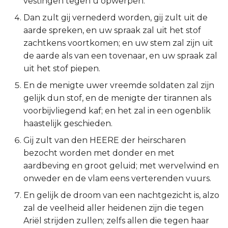
vestingen tegen u opwerpen.
2 Korinthe
Dan zult gij vernederd worden, gij zult uit de
aarde spreken, en uw spraak zal uit het stof
Galaten
zachtkens voortkomen; en uw stem zal zijn uit
de aarde als van een tovenaar, en uw spraak zal
Éfeze
uit het stof piepen.
En de menigte uwer vreemde soldaten zal zijn
Filipenzen
gelijk dun stof, en de menigte der tirannen als
voorbijvliegend kaf; en het zal in een ogenblik
Kolossenzen
haastelijk geschieden.
1 Thessalonicenzen
Gij zult van den HEERE der heirscharen
bezocht worden met donder en met
2 Thessalonicenzen
aardbeving en groot geluid; met wervelwind en
onweder en de vlam eens verterenden vuurs.
1 Timótheüs
En gelijk de droom van een nachtgezicht is, alzo
zal de veelheid aller heidenen zijn die tegen
2 Timótheüs
Ariël strijden zullen; zelfs allen die tegen haar