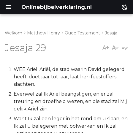
Onlinebijbelverklaring.nl
Welkom
Matthew Henry
Oude Testament
Jesaja
Inleiding
Matthéüs
Jesaja 29
Jesaja 29:1-8
Markus
Jesaja 29:9-16
Lukas
WEE Ariël, Ariël, de stad waarin David gelegerd
heeft; doet jaar tot jaar, laat hen feestoffers
Jesaja 29:17-24
Johannes
slachten.
Evenwel zal Ik Ariël beangstigen, en er zal
Handelingen
treuring en droefheid wezen, en die stad zal Mij
gelijk Ariël zijn.
Romeinen
Want Ik zal een leger in het rond om u slaan, en
Ik zal u belegeren met bolwerken en Ik zal
1 Korinthe