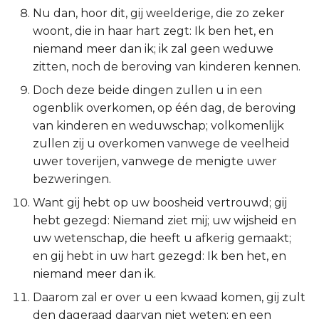
Nu dan, hoor dit, gij weelderige, die zo zeker
Titus
woont, die in haar hart zegt: Ik ben het, en
niemand meer dan ik; ik zal geen weduwe
Filémon
zitten, noch de beroving van kinderen kennen.
Hebreeën
Doch deze beide dingen zullen u in een
ogenblik overkomen, op één dag, de beroving
Jakobus
van kinderen en weduwschap; volkomenlijk
zullen zij u overkomen vanwege de veelheid
1 Petrus
uwer toverijen, vanwege de menigte uwer
bezweringen.
2 Petrus
Want gij hebt op uw boosheid vertrouwd; gij
hebt gezegd: Niemand ziet mij; uw wijsheid en
1 Johannes
uw wetenschap, die heeft u afkerig gemaakt;
en gij hebt in uw hart gezegd: Ik ben het, en
2 Johannes
niemand meer dan ik.
3 Johannes
Daarom zal er over u een kwaad komen, gij zult
den dageraad daarvan niet weten; en een