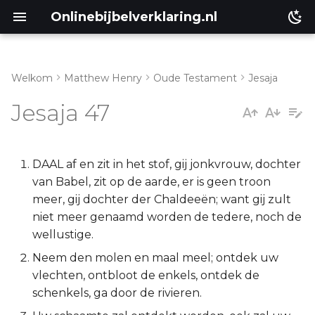
Onlinebijbelverklaring.nl
Welkom
Matthew Henry
Oude Testament
Jesaja
Inleiding
Matthéüs
Jesaja 47
Jesaja 47:1-6
Markus
Jesaja 47:7-15
Lukas
DAAL af en zit in het stof, gij jonkvrouw, dochter
van Babel, zit op de aarde, er is geen troon
Johannes
meer, gij dochter der Chaldeeën; want gij zult
niet meer genaamd worden de tedere, noch de
Handelingen
wellustige.
Neem den molen en maal meel; ontdek uw
Romeinen
vlechten, ontbloot de enkels, ontdek de
schenkels, ga door de rivieren.
1 Korinthe