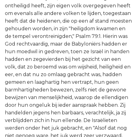
ontheiligd heeft, zijn eigen volk overgegeven heeft
om evenals alle andere volken te lijden, toegestaan
heeft dat de heidenen, die op een af stand moesten
gehouden worden, in zijn "heiligdom kwamen en
de tempel verontreinigden," Psalm 79:1. Hierin was
God rechtvaardig, maar de Babyloniërs hadden er
hun moedwil in gedreven, toen ze Israël in handen
hadden en zegevierden bij het gezicht van een
volk, dat zo beroemd was om wijsheid, heiligheid en
eer, en dat nu zo omlaag gebracht was, hadden
gemeen en laaghartig hen vertrapt, hun geen
barmhartigheden bewezen, zelfs niet de gewone
bewijzen van menselijkheid, waarop de ellendigen
door hun ongeluk bij ieder aanspraak hebben. Zij
handelden jegens hen barbaars, verachtelijk, ja zij
verblijdden zich in hun ellende. De Israëlieten
werden onder het juk gebracht, en "Alsof dat nog
niet genoeg ware, het juk werd zeer verzwaard,