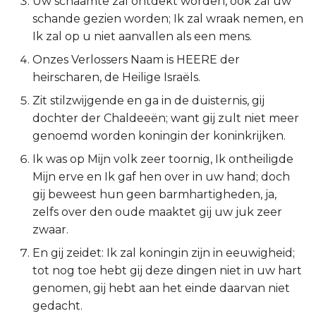
Uw schaamte zal ontdekt worden, ook zal uw
schande gezien worden; Ik zal wraak nemen, en
2 Korinthe
Ik zal op u niet aanvallen als een mens.
Galaten
Onzes Verlossers Naam is HEERE der
heirscharen, de Heilige Israëls.
Éfeze
Zit stilzwijgende en ga in de duisternis, gij
dochter der Chaldeeën; want gij zult niet meer
Filipenzen
genoemd worden koningin der koninkrijken.
Ik was op Mijn volk zeer toornig, Ik ontheiligde
Kolossenzen
Mijn erve en Ik gaf hen over in uw hand; doch
1 Thessalonicenzen
gij beweest hun geen barmhartigheden, ja,
zelfs over den oude maaktet gij uw juk zeer
2 Thessalonicenzen
zwaar.
En gij zeidet: Ik zal koningin zijn in eeuwigheid;
1 Timótheüs
tot nog toe hebt gij deze dingen niet in uw hart
genomen, gij hebt aan het einde daarvan niet
2 Timótheüs
gedacht.