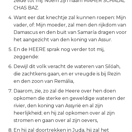
zeide tot mij: Noem zijn naam MAHER SCHALAL
CHAS BAZ.
2 Korinthe
Want eer dat knechtje zal kunnen roepen: Mijn
Galaten
vader, of: Mijn moeder, zal men den rijkdom van
Damascus en den buit van Samaría dragen voor
Éfeze
het aangezicht van den koning van Assur.
En de HEERE sprak nog verder tot mij,
Filipenzen
zeggende:
Dewijl dit volk veracht de wateren van Silóah,
Kolossenzen
die zachtkens gaan, en er vreugde is bij Rezin
1 Thessalonicenzen
en den zoon van Remália,
Daarom, zie, zo zal de Heere over hen doen
2 Thessalonicenzen
opkomen die sterke en geweldige wateren der
rivier, den koning van Assyrië en al zijn
1 Timótheüs
heerlijkheid; en hij zal opkomen over al zijn
stromen en gaan over al zijn oevers,
2 Timótheüs
En hij zal doortrekken in Juda, hij zal het