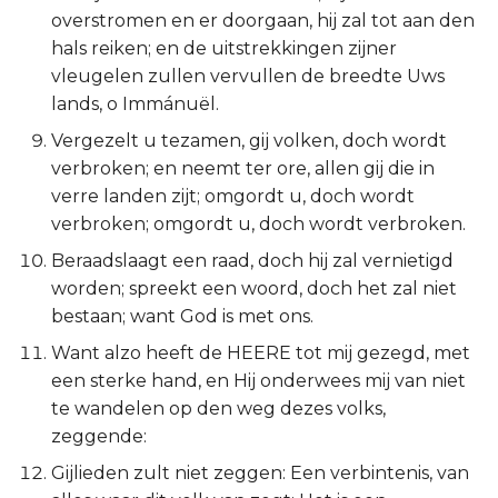
overstromen en er doorgaan, hij zal tot aan den
Titus
hals reiken; en de uitstrekkingen zijner
vleugelen zullen vervullen de breedte Uws
Filémon
lands, o Immánuël.
Hebreeën
Vergezelt u tezamen, gij volken, doch wordt
verbroken; en neemt ter ore, allen gij die in
Jakobus
verre landen zijt; omgordt u, doch wordt
verbroken; omgordt u, doch wordt verbroken.
1 Petrus
Beraadslaagt een raad, doch hij zal vernietigd
worden; spreekt een woord, doch het zal niet
2 Petrus
bestaan; want God is met ons.
1 Johannes
Want alzo heeft de HEERE tot mij gezegd, met
een sterke hand, en Hij onderwees mij van niet
2 Johannes
te wandelen op den weg dezes volks,
zeggende:
3 Johannes
Gijlieden zult niet zeggen: Een verbintenis, van