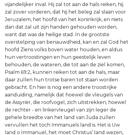
vijandelijker inval. Hij zal tot aan de hals reiken, hij
zal zover vorderen, dat hij het beleg zal slaan voor
Jeruzalem, het hoofd van het koninkrijk, en niets
dan dat zal uit zijn handen gehouden worden,
want dat was de heilige stad. In de grootste
overstelping van benauwdheid, kan en zal God het
hoofd Ziens volks boven water houden, en aldus
hun vertroostingen en hun geestelijk leven
behouden, de wateren, die tot aan de ziel komen,
Psalm 69:2, kunnen reiken tot aan de hals, maar
daar zullen hun trotse baren tot staan worden
gebracht. En hier is nog een andere troostrijke
aanduiding, namelijk dat hoewel de vleugels van
de Assyriër, die roofvogel, zich uitstrekken, hoewel
de rechter - en linkervleugel van zijn leger de
gehele breedte van het land van Juda zullen
vervullen het toch Immanuels land is. Het is Uw
land o Immanuël, het moet Christus’ land wezen,