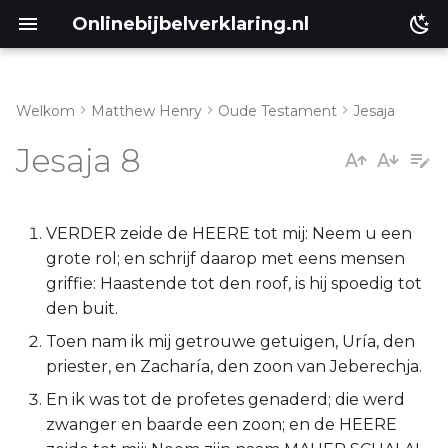
Onlinebijbelverklaring.nl
Welkom
Matthew Henry
Oude Testament
Jesaja
Inleiding
Matthéüs
Jesaja 8
Jesaja 8:1-8
Markus
Jesaja 8:9-15
Lukas
VERDER zeide de HEERE tot mij: Neem u een
grote rol; en schrijf daarop met eens mensen
Jesaja 8:16-22
Johannes
griffie: Haastende tot den roof, is hij spoedig tot
den buit.
Handelingen
Toen nam ik mij getrouwe getuigen, Uría, den
priester, en Zacharía, den zoon van Jeberechja.
Romeinen
En ik was tot de profetes genaderd; die werd
zwanger en baarde een zoon; en de HEERE
1 Korinthe