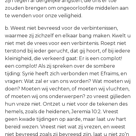
zijn tegen al dergelijke angsten, die ons er toe
zouden brengen om ongeoorloofde middelen aan
te wenden voor onze veiligheid.
b. Weest niet bevreesd voor de verbintenissen,
waarmee zij zichzelf en elkaar bang maken. Kwelt u
niet met de vrees voor een verbintenis. Roept niet
terstond bij ieder gerucht, dat gij hoort, of bij iedere
kleinigheid, die verkeerd gaat: Er is een complot!
een complot! Als zij spreken over de sombere
tijding: Syrië heeft zich verbonden met Efraïms, en
vragen: Wat zal er van ons worden? Wat moeten wij
doen? Moeten wij vechten, of moeten wij vluchten,
of moeten wij ons onderwerpen? zo vreest gijlieden
hun vreze niet. Ontzet u niet voor de tekenen des
hemels, zoals de heidenen, Jeremia 10:2. Vreest
geen kwade tijdingen op aarde, maar laat uw hart
bereid wezen. Vreest niet wat zij vrezen, en weest
niet bevreesd zoals zij bevreesd zijn, laat u niet zo’n