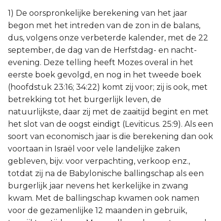
Titus
1) De oorspronkelijke berekening van het jaar
begon met het intreden van de zon in de balans,
Filémon
dus, volgens onze verbeterde kalender, met de 22
september, de dag van de Herfstdag- en nacht-
Hebreeën
evening. Deze telling heeft Mozes overal in het
eerste boek gevolgd, en nog in het tweede boek
Jakobus
(hoofdstuk 23:16; 34:22) komt zij voor; zij is ook, met
betrekking tot het burgerlijk leven, de
1 Petrus
natuurlijkste, daar zij met de zaaitijd begint en met
het slot van de oogst eindigt (Leviticus. 25:9). Als een
2 Petrus
soort van economisch jaar is die berekening dan ook
voortaan in Israël voor vele landelijke zaken
1 Johannes
gebleven, bijv. voor verpachting, verkoop enz.,
totdat zij na de Babylonische ballingschap als een
2 Johannes
burgerlijk jaar nevens het kerkelijke in zwang
kwam. Met de ballingschap kwamen ook namen
3 Johannes
voor de gezamenlijke 12 maanden in gebruik,