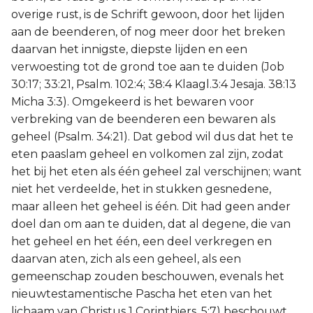
overige rust, is de Schrift gewoon, door het lijden
aan de beenderen, of nog meer door het breken
daarvan het innigste, diepste lijden en een
verwoesting tot de grond toe aan te duiden (Job
30:17; 33:21, Psalm. 102:4; 38:4 Klaagl.3:4 Jesaja. 38:13
Micha 3:3). Omgekeerd is het bewaren voor
verbreking van de beenderen een bewaren als
geheel (Psalm. 34:21). Dat gebod wil dus dat het te
eten paaslam geheel en volkomen zal zijn, zodat
het bij het eten als één geheel zal verschijnen; want
niet het verdeelde, het in stukken gesnedene,
maar alleen het geheel is één. Dit had geen ander
doel dan om aan te duiden, dat al degene, die van
het geheel en het één, een deel verkregen en
daarvan aten, zich als een geheel, als een
gemeenschap zouden beschouwen, evenals het
nieuwtestamentische Pascha het eten van het
lichaam van Christus 1 Corinthiers. 5:7) beschouwt,