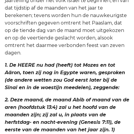
jaartelling onder het volk Israël te beginnen, en van
dat tijdstip af de maanden van het jaar te
2 Korinthe
berekenen; tevens worden hun de nauwkeurigste
voorschriften gegeven omtrent het Paaslam, dat
Galaten
op de tiende dag van de maand moet uitgekozen
en op de veertiende geslacht worden, alsook
Éfeze
omtrent het daarmee verbonden feest van zeven
dagen.
Filippenzen
1. De HEERE nu had (heeft) tot Mozes en tot
Kolossenzen
Aäron, toen zij nog in Egypte waren, gesproken
(de andere wetten zou God eerst later bij de
1 Thessalonicenzen
Sinaï en in de woestijn meedelen), zeggende:
2 Thessalonicenzen
2. Deze maand, de maand Abib of maand van de
aren (hoofdstuk 13:4) zal u het hoofd van de
1 Timótheüs
maanden zijn; zij zal u, in plaats van de
herfstdag- en nacht-evening (Genesis 7:11), de
2 Timótheüs
eerste van de maanden van het jaar zijn. 1)