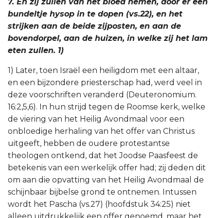
7. En zij zullen van het bloed nemen, door er een
bundeltje hysop in te dopen (vs.22), en het
strijken aan de beide zijposten, en aan de
bovendorpel, aan de huizen, in welke zij het lam
eten zullen. 1)
1) Later, toen Israël een heiligdom met een altaar,
en een bijzondere priesterschap had, werd veel in
deze voorschriften veranderd (Deuteronomium.
16:2,5,6). In hun strijd tegen de Roomse kerk, welke
de viering van het Heilig Avondmaal voor een
onbloedige herhaling van het offer van Christus
uitgeeft, hebben de oudere protestantse
theologen ontkend, dat het Joodse Paasfeest de
betekenis van een werkelijk offer had; zij deden dit
om aan die opvatting van het Heilig Avondmaal de
schijnbaar bijbelse grond te ontnemen. Intussen
wordt het Pascha (vs.27) (hoofdstuk 34:25) niet
alleen uitdrukkelijk een offer genoemd, maar het