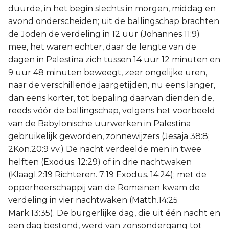
duurde, in het begin slechts in morgen, middag en
avond onderscheiden; uit de ballingschap brachten
de Joden de verdeling in 12 uur (Johannes 11:9)
mee, het waren echter, daar de lengte van de
dagen in Palestina zich tussen 14 uur 12 minuten en
9 uur 48 minuten beweegt, zeer ongelijke uren,
naar de verschillende jaargetijden, nu eens langer,
dan eens korter, tot bepaling daarvan dienden de,
reeds vóór de ballingschap, volgens het voorbeeld
van de Babylonische uurwerken in Palestina
gebruikelijk geworden, zonnewijzers (Jesaja 38:8;
2Kon.20:9 vv.) De nacht verdeelde men in twee
helften (Exodus. 12:29) of in drie nachtwaken
(Klaagl.2:19 Richteren. 7:19 Exodus. 14:24); met de
opperheerschappij van de Romeinen kwam de
verdeling in vier nachtwaken (Matth.14:25
Mark.13:35). De burgerlijke dag, die uit één nacht en
een dag bestond, werd van zonsondergang tot