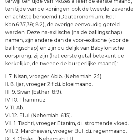
terwijl ten tijde van Mozes alleen de eerste maand,
Judas
ten tijde van de koningen, ook de tweede, zevende
en achtste benoemd (Deuteronomium. 16:1; 1
Openbaring
Kon.6:37,38; 8:2), de overige eenvoudig geteld
werden. Deze na-exilische (na de ballingschap)
namen, zijn andere dan de voor-exilische (voor de
ballingschap) en zijn duidelijk van Babylonische
oorsprong, zij zijn (het eerste getal betekent de
kerkelijke, de tweede de burgerlijke maand):
I. 7. Nisan, vroeger Abib. (Nehemiah. 2:1).
II. 8. Ijar, vroeger Zif d.i. bloeimaand.
III. 9. Sivan (Esther. 8:9).
IV. 10. Thammuz.
V. 11. Ab.
VI. 12. Elul (Nehemiah. 6:15).
VII. 1. Tischri, vroeger Etanim, d.i. stromende vloed.
VIII. 2. Marchesvan, vroeger Bul, d.i. regenmaand.
IX. 3. Chisleu (Nehemiah. 1:1).