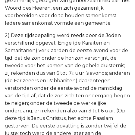
gezamenlijk getuigen van gehoorzaamheid aan het
Woord des Heeren, een zich gezamenlijk
voorbereiden voor de te houden samenkomst.
Iedere samenkomst vormde een gemeente.
2) Deze tijdsbepaling werd reeds door de Joden
verschillend opgevat. Enige (de Karaïten en
Samaritanen) verklaarden de eerste avond voor de
tijd, dat de zon onder de horizon verschijnt, de
tweede voor het komen van de gehele duisternis;
zij rekenden dus van 6 tot 7« uur ‘s avonds; anderen
(de Farizeeërs en Rabbaniten) daarentegen
verstonden onder de eerste avond de namiddag
van de tijd af, dat de zon zich ten ondergang begon
te neigen; onder de tweede de werkelijke
ondergang, en rekenden alzo van 3 tot 6 uur. (Op
deze tijd is Jezus Christus, het echte Paaslam
gestorven. De eerste opvatting is zonder twijfel de
juiste; toch werd de andere later aan de