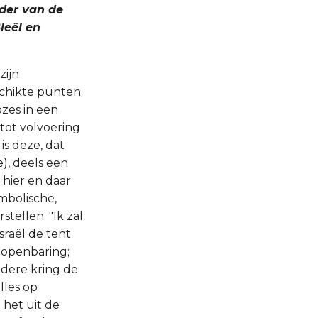
eder van de
leël en
zijn
eschikte punten
zes in een
 tot volvoering
is deze, dat
e), deels een
hier en daar
mbolische,
tellen. "Ik zal
sraël de tent
 openbaring;
jdere kring de
lles op
 het uit de