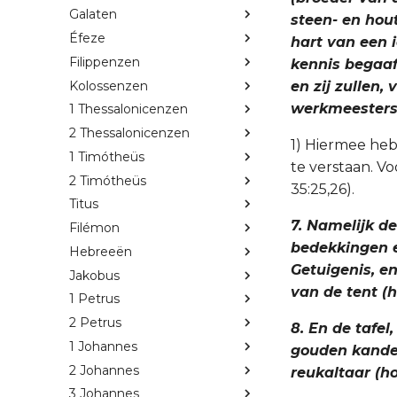
Galaten
steen- en hou
Éfeze
hart van een i
Filippenzen
kennis begaaf
Kolossenzen
en zij zullen,
werkmeesters,
1 Thessalonicenzen
2 Thessalonicenzen
1) Hiermee heb
1 Timótheüs
te verstaan. V
2 Timótheüs
35:25,26).
Titus
7. Namelijk d
Filémon
bedekkingen e
Hebreeën
Getuigenis, e
Jakobus
van de tent (h
1 Petrus
2 Petrus
8. En de tafel
1 Johannes
gouden kandel
2 Johannes
reukaltaar (ho
3 Johannes