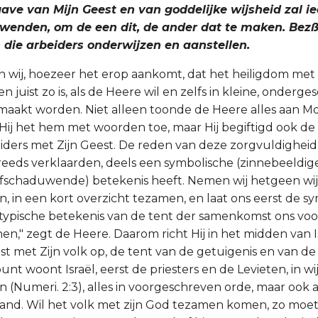
gave van Mijn Geest en van goddelijke wijsheid zal i
wenden, om de een dit, de ander dat te maken. Bezß
n die arbeiders onderwijzen en aanstellen.
n wij, hoezeer het erop aankomt, dat het heiligdom met 
juist zo is, als de Heere wil en zelfs in kleine, onderg
maakt worden. Niet alleen toonde de Heere alles aan Mo
t Hij het hem met woorden toe, maar Hij begiftigd ook de
ders met Zijn Geest. De reden van deze zorgvuldigheid 
ij reeds verklaarden, deels een symbolische (zinnebeeldig
afschaduwende) betekenis heeft. Nemen wij hetgeen wij 
 in een kort overzicht tezamen, en laat ons eerst de sy
typische betekenis van de tent der samenkomst ons voors
n," zegt de Heere. Daarom richt Hij in het midden van I
 met Zijn volk op, de tent van de getuigenis en van de
nt woont Israël, eerst de priesters en de Levieten, in wi
 (Numeri. 2:3), alles in voorgeschreven orde, maar ook a
tand. Wil het volk met zijn God tezamen komen, zo moet