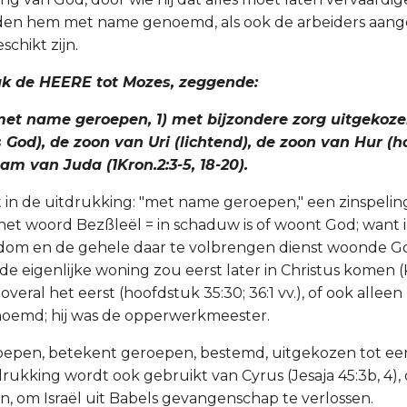
den hem met name genoemd, als ook de arbeiders aang
schikt zijn.
ak de HEERE tot Mozes, zeggende:
 met name geroepen, 1) met bijzondere zorg uitgekozen
God), de zoon van Uri (lichtend), de zoon van Hur (ho
stam van Juda (1Kron.2:3-5, 18-20).
gt in de uitdrukking: "met name geroepen," een zinspelin
het woord Bezßleël = in schaduw is of woont God; want i
dom en de gehele daar te volbrengen dienst woonde G
e eigenlijke woning zou eerst later in Christus komen (Ko
 overal het eerst (hoofdstuk 35:30; 36:1 vv.), of ook allee
enoemd; hij was de opperwerkmeester.
epen, betekent geroepen, bestemd, uitgekozen tot ee
drukking wordt ook gebruikt van Cyrus (Jesaja 45:3b, 4),
n, om Israël uit Babels gevangenschap te verlossen.