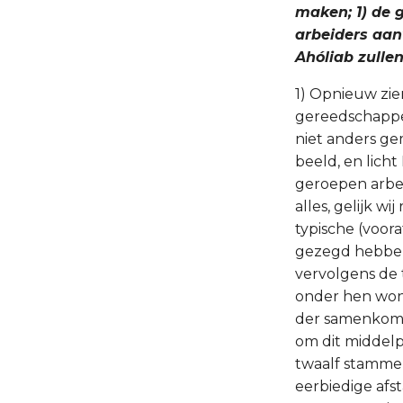
maken; 1) de 
arbeiders aan
Ahóliab zulle
1) Opnieuw zie
gereedschappen 
niet anders ge
beeld, en lich
geroepen arbei
alles, gelijk w
typische (voor
gezegd hebben,
vervolgens de 
onder hen wone
der samenkomst
om dit middelpu
twaalf stammen
eerbiedige afs