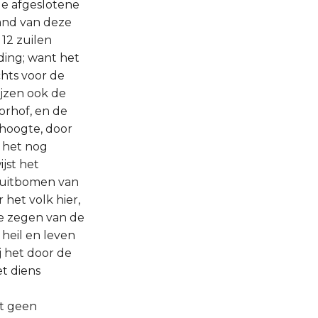
de afgeslotene
wand van deze
 12 zuilen
ding; want het
chts voor de
ijzen ook de
orhof, en de
e hoogte, door
 het nog
jst het
sluitbomen van
 het volk hier,
de zegen van de
 heil en leven
ij het door de
t diens
ot geen