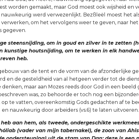
est worden gemaakt, maar God moest ook wijsheid en v
 nauwkeurig werd verwezenlijkt. Bezßleël moest het als
 verwerken, om het vervolgens weer te geven, naar het
s gegeven.
ige steensnijding, om in goud en zilver in te zetten (
n in kunstige houtsnijding, om te werken in elk handwer
reven heb.
 gebouw van de tent en de vorm van de afzonderlijke g
ard en de gesteldheid van al hetgeen verder tot de diens
 te denken, maar aan Mozes reeds door God in een beeld
eschreven was, zo behoorde er toch nog een bijzonder
jk op te vatten, overeenkomstig Gods gedachten af te b
 en nauwkeurig door arbeiders (vs.6) te laten uitvoeren.
 Ik heb aan hem, als tweede, ondergeschikte werkmees
óliab (vader van mijn tabernakel), de zoon van Ah
de ondersteuning) uit de stam van Dan; deze is een 