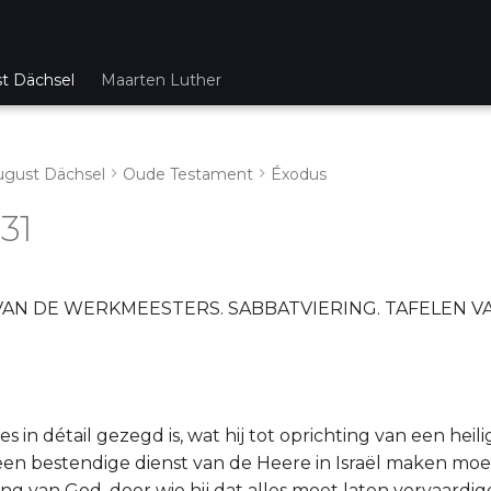
st Dächsel
Maarten Luther
ugust Dächsel
Oude Testament
Éxodus
31
AN DE WERKMEESTERS. SABBATVIERING. TAFELEN V
 in détail gezegd is, wat hij tot oprichting van een hei
 een bestendige dienst van de Heere in Israël maken moet
ing van God, door wie hij dat alles moet laten vervaardi