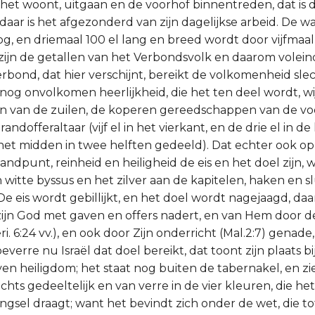
 het woont, uitgaan en de voorhof binnentreden, dat is 
 daar is het afgezonderd van zijn dagelijkse arbeid. De 
og, en driemaal 100 el lang en breed wordt door vijfmaal
zijn de getallen van het Verbondsvolk en daarom volein
erbond, dat hier verschijnt, bereikt de volkomenheid sle
 nog onvolkomen heerlijkheid, die het ten deel wordt, w
n van de zuilen, de koperen gereedschappen van de vo
andofferaltaar (vijf el in het vierkant, en de drie el in d
et midden in twee helften gedeeld). Dat echter ook op
dpunt, reinheid en heiligheid de eis en het doel zijn, wi
witte byssus en het zilver aan de kapitelen, haken en 
De eis wordt gebillijkt, en het doel wordt nagejaagd, daar
 zijn God met gaven en offers nadert, en van Hem door 
i. 6:24 vv.), en ook door Zijn onderricht (Mal.2:7) genade,
everre nu Israël dat doel bereikt, dat toont zijn plaats b
n heiligdom; het staat nog buiten de tabernakel, en zie
echts gedeeltelijk en van verre in de vier kleuren, die het
gsel draagt; want het bevindt zich onder de wet, die t