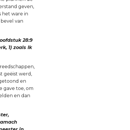
erstand geven,
 het ware in
 bevel van
hoofdstuk 28:9
k, 1) zoals Ik
ereedschappen,
t geëist werd,
 getoond en
e gave toe, om
eelden en dan
ter,
isamach
meester in