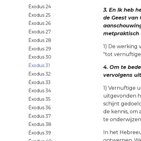
Éxodus 24
3. En Ik heb 
Éxodus 25
de Geest van 
Éxodus 26
aanschouwing
Éxodus 27
metpraktisch 
Éxodus 28
1) De werking v
Éxodus 29
"tot vernuftige
Éxodus 30
Éxodus 31
4. Om te bede
Éxodus 32
vervolgens uit
Éxodus 33
1) Vernuftige 
Éxodus 34
uitgevonden he
Éxodus 35
schijnt gedoeld
Éxodus 36
de kennis, om 
Éxodus 37
te onderwijzen
Éxodus 38
In het Hebree
Éxodus 39
ontwerpen. We