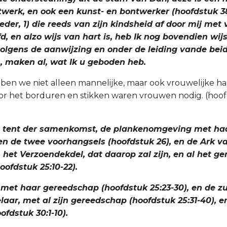
twerk, en ook een kunst- en bontwerker (hoofdstuk 38:
eder, 1) die reeds van zijn kindsheid af door mij met
d, en alzo wijs van hart is, heb Ik nog bovendien wij
 volgens de aanwijzing en onder de leiding vande bei
 maken al, wat Ik u geboden heb.
ben we niet alleen mannelijke, maar ook vrouwelijke 
oor het borduren en stikken waren vrouwen nodig. (hoo
e tent der samenkomst, de plankenomgeving met haa
n de twee voorhangsels (hoofdstuk 26), en de Ark v
n het Verzoendekdel, dat daarop zal zijn, en al het g
oofdstuk 25:10-22).
, met haar gereedschap (hoofdstuk 25:23-30), en de zui
aar, met al zijn gereedschap (hoofdstuk 25:31-40), e
ofdstuk 30:1-10).