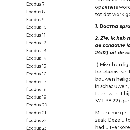
Éxodus 7
opzieners wor
Éxodus 8
tot dat werk ge
Éxodus 9
1. Daarna spr
Éxodus 10
Éxodus 11
2. Zie, Ik heb
Éxodus 12
de schaduw is 
Éxodus 13
24:12) uit de 
Éxodus 14
1) Misschien li
Éxodus 15
betekenis van 
Éxodus 16
bouwen heilig
Éxodus 17
in schaduwen, d
Éxodus 18
Later wordt hij
Éxodus 19
37:1; 38:22) g
Éxodus 20
Met name gero
Éxodus 21
zaak. Deze uit
Éxodus 22
had uitverkore
Éxodus 23