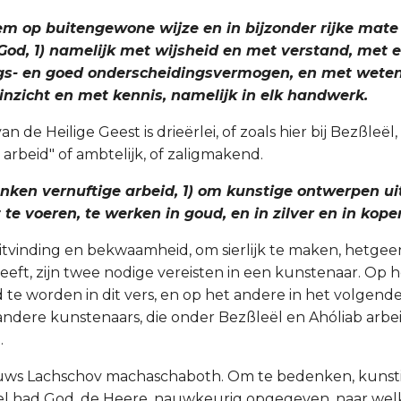
hem op buitengewone wijze en in bijzonder rijke mat
God, 1) namelijk met wijsheid en met verstand, met 
s- en goed onderscheidingsvermogen, en met wete
inzicht en met kennis, namelijk in elk handwerk.
an de Heilige Geest is drieërlei, of zoals hier bij Bezßleël
 arbeid" of ambtelijk, of zaligmakend.
nken vernuftige arbeid, 1) om kunstige ontwerpen ui
 te voeren, te werken in goud, en in zilver en in koper
uitvinding en bekwaamheid, om sierlijk te maken, hetge
eft, zijn twee nodige vereisten in een kunstenaar. Op h
 te worden in dit vers, en op het andere in het volgende
andere kunstenaars, die onder Bezßleël en Ahóliab arb
.
uws Lachschov machaschaboth. Om te bedenken, kunst
l had God, de Heere, nauwkeurig opgegeven, naar wel