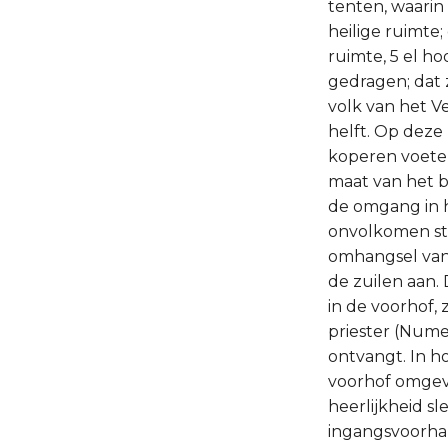
tenten, waarin
heilige ruimte;
ruimte, 5 el ho
gedragen; dat 
volk van het V
helft. Op deze
koperen voete
maat van het br
de omgang in h
onvolkomen stan
omhangsel van 
de zuilen aan. 
in de voorhof,
priester (Numer
ontvangt. In ho
voorhof omgeve
heerlijkheid sl
ingangsvoorhan