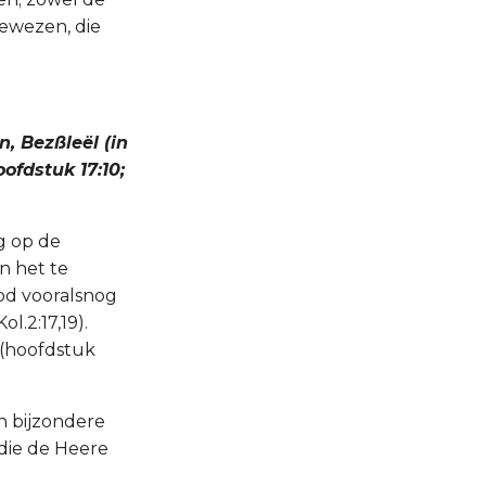
ewezen, die
, Bezßleël (in
ofdstuk 17:10;
g op de
n het te
od vooralsnog
l.2:17,19).
n (hoofdstuk
n bijzondere
 die de Heere