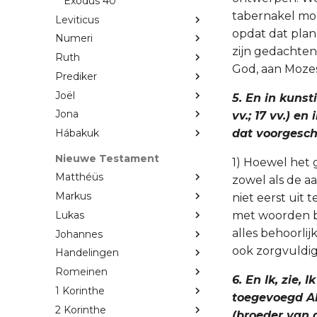
Éxodus 40
tabernakel mo
Leviticus
opdat dat plan
Numeri
zijn gedachten
Ruth
God, aan Moze
Prediker
Joël
5. En in kunst
Jona
vv.; 17 vv.) e
dat voorgesch
Hábakuk
Nieuwe Testament
1) Hoewel het
Matthéüs
zowel als de a
Markus
niet eerst uit
Lukas
met woorden b
alles behoorli
Johannes
ook zorgvuldig
Handelingen
Romeinen
6. En Ik, zie,
1 Korinthe
toegevoegd Ah
2 Korinthe
(broeder van 