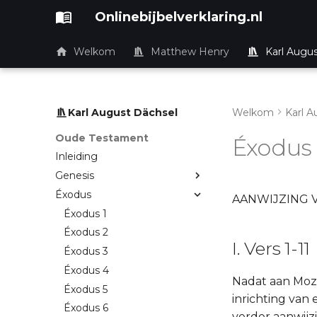
Onlinebijbelverklaring.nl
Welkom
Matthew Henry
Karl Augu
Karl August Dächsel
Welkom
Karl A
Oude Testament
Éxodus 
Inleiding
Genesis
Éxodus
AANWIJZING V
Éxodus 1
Éxodus 2
I. Vers 1-11
Éxodus 3
Éxodus 4
Nadat aan Mozes
Éxodus 5
inrichting van
Éxodus 6
verder aanwijz