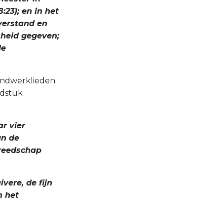
23); en in het
 verstand en
sheid gegeven;
de
handwerklieden
fdstuk
r vier
an de
ereedschap
vere, de fijn
n het