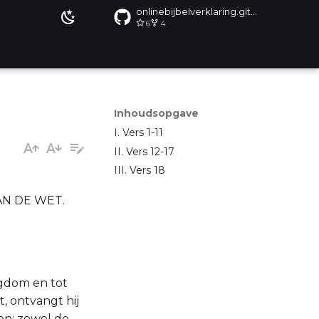
onlinebijbelverklaring.github.io
6
4
Inhoudsopgave
I. Vers 1-11
II. Vers 12-17
III. Vers 18
AN DE WET.
ligdom en tot
, ontvangt hij
gen; zowel de