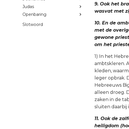
9. Ook het bra
Judas
wasvat met zij
Openbaring
10. En de ambt
Slotwoord
met de overig
gewone prieste
om het priest
1) In het Hebr
ambtskleren. 
kleden, waarme
leger opbrak. D
Hebreeuws Bigd
alleen droeg. D
zaken in de ta
sluiten daarbi
11. Ook de zal
heiligdom (hoo