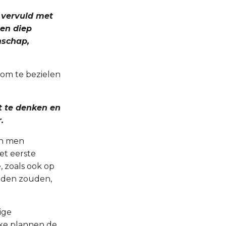
e vervuld met
een diep
nschap,
, om te bezielen
t te denken en
.
en men
et eerste
, zoals ook op
eiden zouden,
ige
ke plannen de