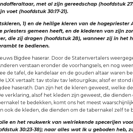
ndofferaltaar, met al zijn gereedschap (hoofdstuk 27:
n voet (hoofdstuk 30:17-21).
skleren, 1) en de heilige kleren van de hogepriester A
e priesters gemeen heeft, en de klederen van zijn zo
r, die zij dragen (hoofdstuk 28), wanneer zij in het h
erambt te bedienen.
eeuws Bigdee haserar. Door de Statenvertalers weerge
Anderen verstaan eronder de voorhangsels, en nog weer
e de tafel, de kandelaar en de gouden altaar waren bed
e LXX vertaalt: tav stolav tav leitourgikav, alsof er stond 
ee haserath. Dan zijn het de kleren geweest, welke de
e verklaring, alsof het kleden zijn geweest, die dienden
bernakel te bedekken, komt ons het meest waarschijnlij
j in ook de kleden, die dienden om de tabernakel zelf te
folie en het reukwerk van welriekende specerijen voo
fdstuk 30:23-38); naar alles wat Ik u geboden heb, zu