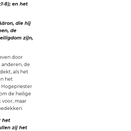
1-8); en het
äron, die hij
nen, de
eiligdom zijn,
geven door
 anderen, de
ekt, als het
in het
 Hogepriester
 om de heilige
k voor, maar
 bedekken.
r het
llen zij het