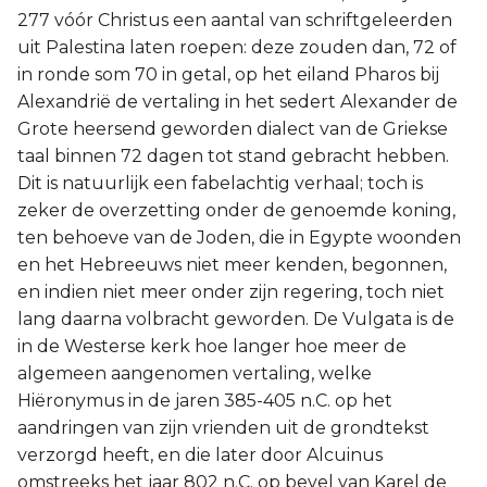
277 vóór Christus een aantal van schriftgeleerden
uit Palestina laten roepen: deze zouden dan, 72 of
in ronde som 70 in getal, op het eiland Pharos bij
Alexandrië de vertaling in het sedert Alexander de
Grote heersend geworden dialect van de Griekse
taal binnen 72 dagen tot stand gebracht hebben.
Dit is natuurlijk een fabelachtig verhaal; toch is
zeker de overzetting onder de genoemde koning,
ten behoeve van de Joden, die in Egypte woonden
en het Hebreeuws niet meer kenden, begonnen,
en indien niet meer onder zijn regering, toch niet
lang daarna volbracht geworden. De Vulgata is de
in de Westerse kerk hoe langer hoe meer de
algemeen aangenomen vertaling, welke
Hiëronymus in de jaren 385-405 n.C. op het
aandringen van zijn vrienden uit de grondtekst
verzorgd heeft, en die later door Alcuinus
omstreeks het jaar 802 n.C. op bevel van Karel de