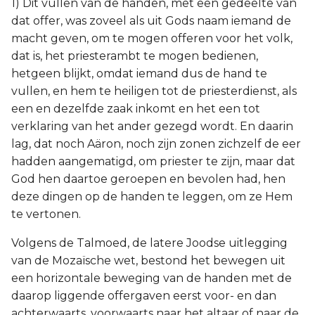
1) Dit vullen van de handen, met een gedeelte van
dat offer, was zoveel als uit Gods naam iemand de
macht geven, om te mogen offeren voor het volk,
dat is, het priesterambt te mogen bedienen,
hetgeen blijkt, omdat iemand dus de hand te
vullen, en hem te heiligen tot de priesterdienst, als
een en dezelfde zaak inkomt en het een tot
verklaring van het ander gezegd wordt. En daarin
lag, dat noch Aäron, noch zijn zonen zichzelf de eer
hadden aangematigd, om priester te zijn, maar dat
God hen daartoe geroepen en bevolen had, hen
deze dingen op de handen te leggen, om ze Hem
te vertonen.
Volgens de Talmoed, de latere Joodse uitlegging
van de Mozaïsche wet, bestond het bewegen uit
een horizontale beweging van de handen met de
daarop liggende offergaven eerst voor- en dan
achterwaarts, voorwaarts naar het altaar of naar de