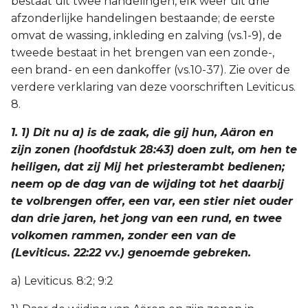
bestaat uit twee handelingen, elk weer uit drie
afzonderlijke handelingen bestaande; de eerste
2 Korinthe
omvat de wassing, inkleding en zalving (vs.1-9), de
tweede bestaat in het brengen van een zonde-,
Galaten
een brand- en een dankoffer (vs.10-37). Zie over de
verdere verklaring van deze voorschriften Leviticus.
Éfeze
8.
Filippenzen
1. 1) Dit nu a) is de zaak, die gij hun, Aäron en
zijn zonen (hoofdstuk 28:43) doen zult, om hen te
Kolossenzen
heiligen, dat zij Mij het priesterambt bedienen;
neem op de dag van de wijding tot het daarbij
1 Thessalonicenzen
te volbrengen offer, een var, een stier niet ouder
dan drie jaren, het jong van een rund, en twee
2 Thessalonicenzen
volkomen rammen, zonder een van de
(Leviticus. 22:22 vv.) genoemde gebreken.
1 Timótheüs
a) Leviticus. 8:2; 9:2
2 Timótheüs