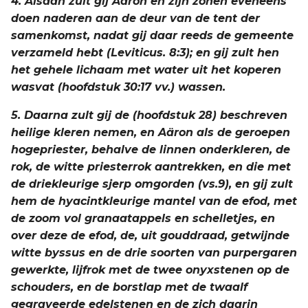
4. Alsdan zult gij Aäron en zijn zonen eveneens
Judas
doen naderen aan de deur van de tent der
samenkomst, nadat gij daar reeds de gemeente
Openbaring
verzameld hebt (Leviticus. 8:3); en gij zult hen
het gehele lichaam met water uit het koperen
wasvat (hoofdstuk 30:17 vv.) wassen.
5. Daarna zult gij de (hoofdstuk 28) beschreven
heilige kleren nemen, en Aäron als de geroepen
hogepriester, behalve de linnen onderkleren, de
rok, de witte priesterrok aantrekken, en die met
de driekleurige sjerp omgorden (vs.9), en gij zult
hem de hyacintkleurige mantel van de efod, met
de zoom vol granaatappels en schelletjes, en
over deze de efod, de, uit gouddraad, getwijnde
witte byssus en de drie soorten van purpergaren
gewerkte, lijfrok met de twee onyxstenen op de
schouders, en de borstlap met de twaalf
gegraveerde edelstenen en de zich daarin