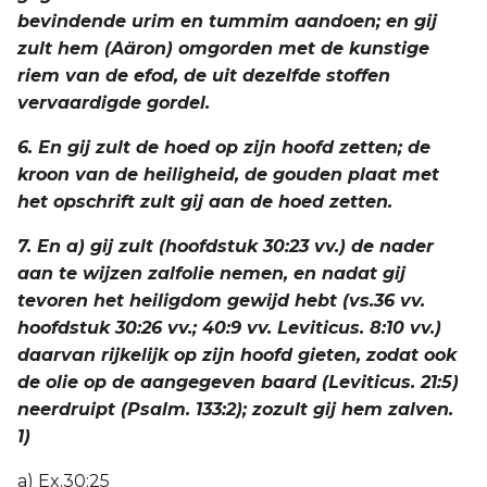
bevindende urim en tummim aandoen; en gij
zult hem (Aäron) omgorden met de kunstige
riem van de efod, de uit dezelfde stoffen
vervaardigde gordel.
6. En gij zult de hoed op zijn hoofd zetten; de
kroon van de heiligheid, de gouden plaat met
het opschrift zult gij aan de hoed zetten.
7. En a) gij zult (hoofdstuk 30:23 vv.) de nader
aan te wijzen zalfolie nemen, en nadat gij
tevoren het heiligdom gewijd hebt (vs.36 vv.
hoofdstuk 30:26 vv.; 40:9 vv. Leviticus. 8:10 vv.)
daarvan rijkelijk op zijn hoofd gieten, zodat ook
de olie op de aangegeven baard (Leviticus. 21:5)
neerdruipt (Psalm. 133:2); zozult gij hem zalven.
1)
a) Ex.30:25