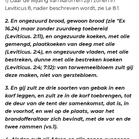
1) Daar de wijding van Aäron en zijn zonen in
Titus
Leviticus 8, nader beschreven wordt, zie Le 8:1.
2. En ongezuurd brood, gewoon brood (zie "Ex
Filémon
16.24) maar zonder zuurdeeg toebereid
(Leviticus. 2:11), en ongezuurde koeken, met olie
Hebreeën
gemengd, plaatkoeken van deeg met olie
(Leviticus. 2:4), en ongezuurde vladen, met olie
Jakobus
bestreken, dunne met olie bestreken koeken
(Leviticus. 2:4; 7:12): van tarwemeelbloem zult gij
1 Petrus
deze maken, niet van gerstebloem.
2 Petrus
3. En gij zult ze drie soorten van gebak in een
korf leggen, en zult ze in de korf toebrengen, tot
1 Johannes
de deur van de tent der samenkomst, dat is, in
de voorhof, en wel op de plaats, waar het
2 Johannes
brandofferaltaar zich bevindt, met de var en de
twee rammen (vs.1).
3 Johannes