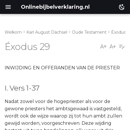
Onlinebijbelverklaring.nl
Welkom
Karl August Dächsel
Oude Testament
Éxodus
I. Vers 1-37
Matthéüs
Éxodus 29
II. Vers 38-46
Markus
Lukas
INWIJDING EN OFFERANDEN VAN DE PRIESTER
Johannes
I. Vers 1-37
Handelingen
Nadat zowel voor de hogepriester als voor de
gewone priesters het ambtsgewaad is vastgesteld,
Romeinen
wordt ook de wijze waarop zij tot hun ambt zullen
gewijd worden, voorgeschreven. Deze wijding
1 Korinthe