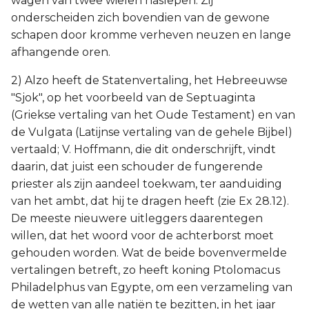
wagen van twee wielen naslepen. Zij
onderscheiden zich bovendien van de gewone
schapen door kromme verheven neuzen en lange
afhangende oren.
2) Alzo heeft de Statenvertaling, het Hebreeuwse
"Sjok", op het voorbeeld van de Septuaginta
(Griekse vertaling van het Oude Testament) en van
de Vulgata (Latijnse vertaling van de gehele Bijbel)
vertaald; V. Hoffmann, die dit onderschrijft, vindt
daarin, dat juist een schouder de fungerende
priester als zijn aandeel toekwam, ter aanduiding
van het ambt, dat hij te dragen heeft (zie Ex 28.12).
De meeste nieuwere uitleggers daarentegen
willen, dat het woord voor de achterborst moet
gehouden worden. Wat de beide bovenvermelde
vertalingen betreft, zo heeft koning Ptolomacus
Philadelphus van Egypte, om een verzameling van
de wetten van alle natiën te bezitten, in het jaar