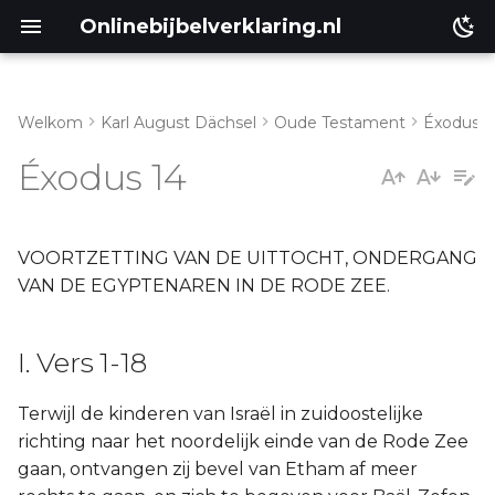
Onlinebijbelverklaring.nl
Welkom
Karl August Dächsel
Oude Testament
Éxodus
I. Vers 1-18
Matthéüs
Éxodus 14
II. Vers 19-31
Markus
Lukas
VOORTZETTING VAN DE UITTOCHT, ONDERGANG
VAN DE EGYPTENAREN IN DE RODE ZEE.
Johannes
I. Vers 1-18
Handelingen
Terwijl de kinderen van Israël in zuidoostelijke
Romeinen
richting naar het noordelijk einde van de Rode Zee
gaan, ontvangen zij bevel van Etham af meer
1 Korinthe