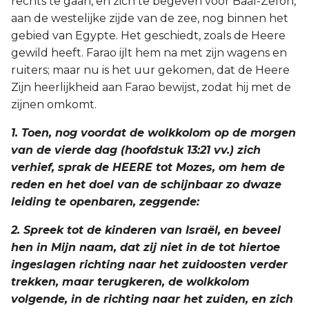
rechts te gaan, en zich te begeven voor Baäl-Zefon,
aan de westelijke zijde van de zee, nog binnen het
2 Korinthe
gebied van Egypte. Het geschiedt, zoals de Heere
gewild heeft. Farao ijlt hem na met zijn wagens en
Galaten
ruiters; maar nu is het uur gekomen, dat de Heere
Zijn heerlijkheid aan Farao bewijst, zodat hij met de
Éfeze
zijnen omkomt.
Filippenzen
1. Toen, nog voordat de wolkkolom op de morgen
van de vierde dag (hoofdstuk 13:21 vv.) zich
Kolossenzen
verhief, sprak de HEERE tot Mozes, om hem de
reden en het doel van de schijnbaar zo dwaze
1 Thessalonicenzen
leiding te openbaren, zeggende:
2 Thessalonicenzen
2. Spreek tot de kinderen van Israël, en beveel
hen in Mijn naam, dat zij niet in de tot hiertoe
1 Timótheüs
ingeslagen richting naar het zuidoosten verder
trekken, maar terugkeren, de wolkkolom
2 Timótheüs
volgende, in de richting naar het zuiden, en zich