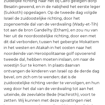
zuidelijke richting naar het bij Caïro gelegen dorp
Judas
Besatin gewend, en in de nabijheid het eerste leger
(Sukkoth) opgeslagen. Op de tweede dag volgde
Openbaring
Israël de zuidoostelijke richting, door het
zogenoemde dal van de verdwaling (Wady-et-Tih)
tot aan de bron Gandelhy (Etham), en zou nu van
hier uit de noordoostelijke richting, door een met
dit dal verbonden, tussen het gebergte Mokattem
in het westen en Atakah in het oosten naar het
noordeinde van Heroöpolitaanse golf opvoerend
tweede dal, hebben moeten inslaan, om naar de
woestijn Sur te komen. In plaats daarvan
ontvangen de kinderen van Israël op de derde dag
bevel, om zich om te wenden; dat is de
zuidoostelijke richting verder te vervolgen, en hun
weg door het dal van de verdwaling tot aan het
uiteinde, de zeevlakte Bede (Hachiroth), voort te
zetten. Wij kunnen met deze opvattingen niet