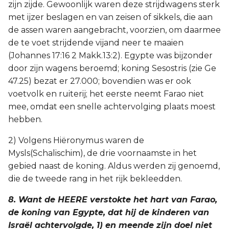
zijn zijde. Gewoonlijk waren deze strijdwagens sterk
met ijzer beslagen en van zeisen of sikkels, die aan
de assen waren aangebracht, voorzien, om daarmee
de te voet strijdende vijand neer te maaien
(Johannes 17:16 2 Makk.13:2). Egypte was bijzonder
door zijn wagens beroemd; koning Sesostris (zie Ge
47.25) bezat er 27.000; bovendien was er ook
voetvolk en ruiterij; het eerste neemt Farao niet
mee, omdat een snelle achtervolging plaats moest
hebben.
2) Volgens Hiëronymus waren de
Mysls(Schalischim), de drie voornaamste in het
gebied naast de koning. Aldus werden zij genoemd,
die de tweede rang in het rijk bekleedden.
8. Want de HEERE verstokte het hart van Farao,
de koning van Egypte, dat hij de kinderen van
Israël achtervolgde, 1) en meende zijn doel niet