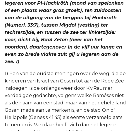
legeren voor Pi-Hachirôth (mond van spelonken
Titus
of een plaats waar gras groeit), ten zuidoosten
van de uitgang van de bergpas bij Hachiroth
Filémon
(Numeri. 33:7), tussen Migdol (vesting) ter
rechterzijde, en tussen de zee ter linkerzijde:
Hebreeën
voor, dicht bij, Baäl Zefon (heer van het
noorden), daartegenover in de vijf uur lange en
Jakobus
even zo brede vlakte zult gij u legeren aan de
zee. 1)
1 Petrus
1) Een van de oudste meningen over de weg, die de
2 Petrus
kinderen van Israël van Gosen tot aan de Rode Zee
insloegen, is de onlangs weer door K.v.Raumer
1 Johannes
verdedigde gedachte, volgens welke Raméses niet
als de naam van een stad, maar van het gehele land
2 Johannes
Gosen mede aan te merken is, en de stad On of
Heliopolis (Genesis 41:45) als eerste verzamelplaats
3 Johannes
te nemen is. Van daar heeft zich dan het leger in