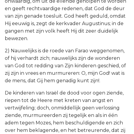
onwaardig, om uit de ellende geholpen te worden
en geeft rechtvaardige redenen, dat God de deur
van zijn genade toesluit. God heeft geduld, omdat
Hij eeuwig is, zegt de kerkvader Augustinus; in de
gangen met zijn volk heeft Hij dit zeer duidelijk
bewezen.
2) Nauwelijks is de roede van Farao weggenomen,
of hij verhardt zich; nauwelijks zijn de wonderen
van God tot redding van Zijn kinderen geschied, of
zij zijn in vrees en murmureren: O, mijn God! wat is
de mens, dat Gij hem genadig kunt zijn!.
De kinderen van Israël de dood voor ogen ziende,
riepen tot de Heere met kreten van angst en
vertwijfeling; doch, onmiddellijk geen verlossing
ziende, murmureerden zij tegelijk en als in één
adem tegen Mozes, hem beschuldigende en zich
over hem beklagende, en het betreurende, dat zij