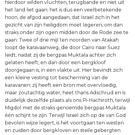
hierdoor wilden vluchten, terugbande en niet uit
het land liet gaan; het is dus een veelbetekende
hoon, de afgod aangedaan, dat Israël zich in het
gezicht van zijn heiligdom moet legeren, om dan
straks onder zijn ogen midden door de Rode zee te
gaan. Twee of drie mijl ten noorden van Atakah
loopt de karavaanweg, die door Caïro naar Suez
leidt, nadat zij de bergpas Muktala achter zich
gelaten heeft, en dan door een bergkloof
doorgegaan is, in een vlakte uit. Hier bevindt zich
een kleine vesting tot bescherming van de
karavanen; zij heeft een bron met overvloedig,
maar zoutachtig water, heet thans Adschrud en is
duidelijk dezelfde plaats als ons Pi-Hachiroth, terwijl
Migdol met de straks genoemde bergpas Muktala
één schijnt te zijn. Terwijl Israël zich op de van God
bevolen wijze legert, is het voortgaan ten westen
en zuiden door bergkloven en steile gebergten