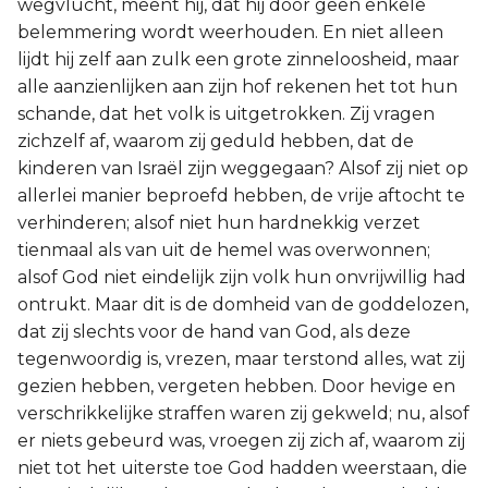
wegvlucht, meent hij, dat hij door geen enkele
belemmering wordt weerhouden. En niet alleen
lijdt hij zelf aan zulk een grote zinneloosheid, maar
alle aanzienlijken aan zijn hof rekenen het tot hun
schande, dat het volk is uitgetrokken. Zij vragen
zichzelf af, waarom zij geduld hebben, dat de
kinderen van Israël zijn weggegaan? Alsof zij niet op
allerlei manier beproefd hebben, de vrije aftocht te
verhinderen; alsof niet hun hardnekkig verzet
tienmaal als van uit de hemel was overwonnen;
alsof God niet eindelijk zijn volk hun onvrijwillig had
ontrukt. Maar dit is de domheid van de goddelozen,
dat zij slechts voor de hand van God, als deze
tegenwoordig is, vrezen, maar terstond alles, wat zij
gezien hebben, vergeten hebben. Door hevige en
verschrikkelijke straffen waren zij gekweld; nu, alsof
er niets gebeurd was, vroegen zij zich af, waarom zij
niet tot het uiterste toe God hadden weerstaan, die