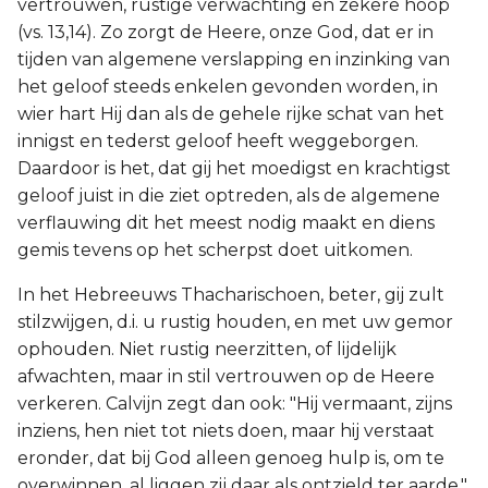
vertrouwen, rustige verwachting en zekere hoop
(vs. 13,14). Zo zorgt de Heere, onze God, dat er in
tijden van algemene verslapping en inzinking van
het geloof steeds enkelen gevonden worden, in
wier hart Hij dan als de gehele rijke schat van het
innigst en tederst geloof heeft weggeborgen.
Daardoor is het, dat gij het moedigst en krachtigst
geloof juist in die ziet optreden, als de algemene
verflauwing dit het meest nodig maakt en diens
gemis tevens op het scherpst doet uitkomen.
In het Hebreeuws Thacharischoen, beter, gij zult
stilzwijgen, d.i. u rustig houden, en met uw gemor
ophouden. Niet rustig neerzitten, of lijdelijk
afwachten, maar in stil vertrouwen op de Heere
verkeren. Calvijn zegt dan ook: "Hij vermaant, zijns
inziens, hen niet tot niets doen, maar hij verstaat
eronder, dat bij God alleen genoeg hulp is, om te
overwinnen, al liggen zij daar als ontzield ter aarde,"