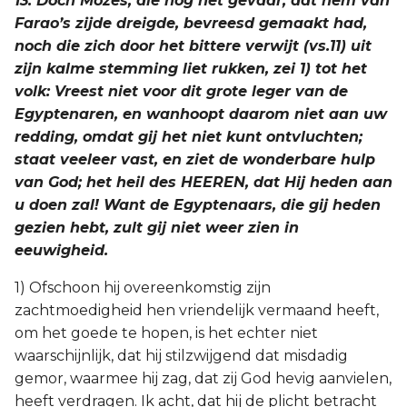
13. Doch Mozes, die nog het gevaar, dat hem van
Farao’s zijde dreigde, bevreesd gemaakt had,
noch die zich door het bittere verwijt (vs.11) uit
zijn kalme stemming liet rukken, zei 1) tot het
volk: Vreest niet voor dit grote leger van de
Egyptenaren, en wanhoopt daarom niet aan uw
redding, omdat gij het niet kunt ontvluchten;
staat veeleer vast, en ziet de wonderbare hulp
van God; het heil des HEEREN, dat Hij heden aan
u doen zal! Want de Egyptenaars, die gij heden
gezien hebt, zult gij niet weer zien in
eeuwigheid.
1) Ofschoon hij overeenkomstig zijn
zachtmoedigheid hen vriendelijk vermaand heeft,
om het goede te hopen, is het echter niet
waarschijnlijk, dat hij stilzwijgend dat misdadig
gemor, waarmee hij zag, dat zij God hevig aanvielen,
heeft verdragen. Ik acht, dat hij de plicht betracht