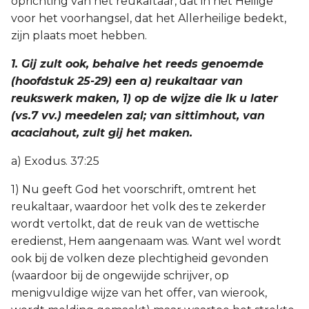
oprichting van het reukaltaar, dat in het Heilige
voor het voorhangsel, dat het Allerheilige bedekt,
2 Korinthe
zijn plaats moet hebben.
Galaten
1. Gij zult ook, behalve het reeds genoemde
(hoofdstuk 25-29) een a) reukaltaar van
Éfeze
reukswerk maken, 1) op de wijze die Ik u later
(vs.7 vv.) meedelen zal; van sittimhout, van
Filippenzen
acaciahout, zult gij het maken.
Kolossenzen
a) Exodus. 37:25
1) Nu geeft God het voorschrift, omtrent het
1 Thessalonicenzen
reukaltaar, waardoor het volk des te zekerder
2 Thessalonicenzen
wordt vertolkt, dat de reuk van de wettische
eredienst, Hem aangenaam was. Want wel wordt
1 Timótheüs
ook bij de volken deze plechtigheid gevonden
(waardoor bij de ongewijde schrijver, op
2 Timótheüs
menigvuldige wijze van het offer, van wierook,