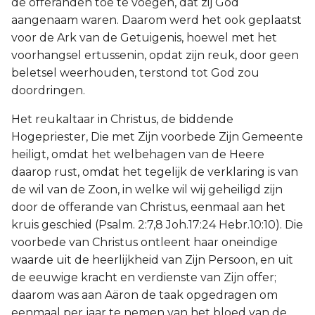
de offeranden toe te voegen, dat zij God
Judas
aangenaam waren. Daarom werd het ook geplaatst
voor de Ark van de Getuigenis, hoewel met het
Openbaring
voorhangsel ertussenin, opdat zijn reuk, door geen
beletsel weerhouden, terstond tot God zou
doordringen.
Het reukaltaar in Christus, de biddende
Hogepriester, Die met Zijn voorbede Zijn Gemeente
heiligt, omdat het welbehagen van de Heere
daarop rust, omdat het tegelijk de verklaring is van
de wil van de Zoon, in welke wil wij geheiligd zijn
door de offerande van Christus, eenmaal aan het
kruis geschied (Psalm. 2:7,8 Joh.17:24 Hebr.10:10). Die
voorbede van Christus ontleent haar oneindige
waarde uit de heerlijkheid van Zijn Persoon, en uit
de eeuwige kracht en verdienste van Zijn offer;
daarom was aan Aäron de taak opgedragen om
eenmaal per jaar te nemen van het bloed van de