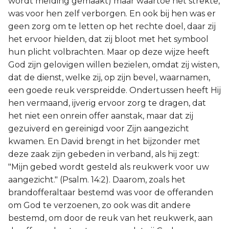
wordt melding gemaakt) maar waartoe het strekte,
Titus
was voor hen zelf verborgen. En ook bij hen was er
geen zorg om te letten op het rechte doel, daar zij
Filémon
het ervoor hielden, dat zij bloot met het symbool
hun plicht volbrachten. Maar op deze wijze heeft
Hebreeën
God zijn gelovigen willen bezielen, omdat zij wisten,
dat de dienst, welke zij, op zijn bevel, waarnamen,
Jakobus
een goede reuk verspreidde. Ondertussen heeft Hij
hen vermaand, ijverig ervoor zorg te dragen, dat
1 Petrus
het niet een onrein offer aanstak, maar dat zij
gezuiverd en gereinigd voor Zijn aangezicht
2 Petrus
kwamen. En David brengt in het bijzonder met
deze zaak zijn gebeden in verband, als hij zegt:
1 Johannes
"Mijn gebed wordt gesteld als reukwerk voor uw
aangezicht." (Psalm. 14:2). Daarom, zoals het
2 Johannes
brandofferaltaar bestemd was voor de offeranden
om God te verzoenen, zo ook was dit andere
3 Johannes
bestemd, om door de reuk van het reukwerk, aan