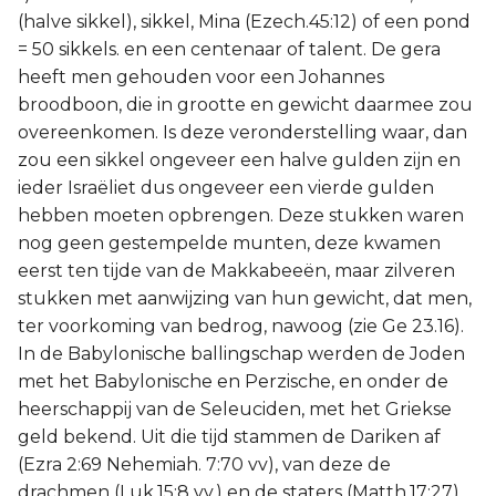
(halve sikkel), sikkel, Mina (Ezech.45:12) of een pond
= 50 sikkels. en een centenaar of talent. De gera
heeft men gehouden voor een Johannes
broodboon, die in grootte en gewicht daarmee zou
overeenkomen. Is deze veronderstelling waar, dan
zou een sikkel ongeveer een halve gulden zijn en
ieder Israëliet dus ongeveer een vierde gulden
hebben moeten opbrengen. Deze stukken waren
nog geen gestempelde munten, deze kwamen
eerst ten tijde van de Makkabeeën, maar zilveren
stukken met aanwijzing van hun gewicht, dat men,
ter voorkoming van bedrog, nawoog (zie Ge 23.16).
In de Babylonische ballingschap werden de Joden
met het Babylonische en Perzische, en onder de
heerschappij van de Seleuciden, met het Griekse
geld bekend. Uit die tijd stammen de Dariken af
(Ezra 2:69 Nehemiah. 7:70 vv), van deze de
drachmen (Luk.15:8 vv.) en de staters (Matth.17:27).