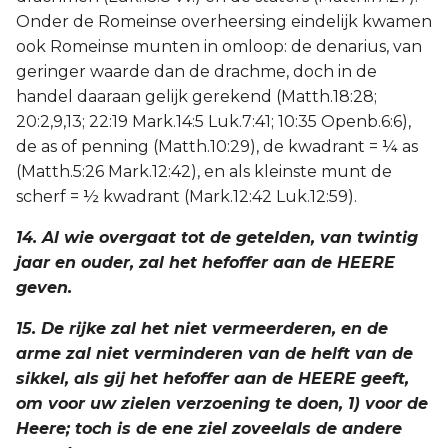
Onder de Romeinse overheersing eindelijk kwamen
ook Romeinse munten in omloop: de denarius, van
geringer waarde dan de drachme, doch in de
handel daaraan gelijk gerekend (Matth.18:28;
20:2,9,13; 22:19 Mark.14:5 Luk.7:41; 10:35 Openb.6:6),
de as of penning (Matth.10:29), de kwadrant = ¼ as
(Matth.5:26 Mark.12:42), en als kleinste munt de
scherf = ½ kwadrant (Mark.12:42 Luk.12:59).
14. Al wie overgaat tot de getelden, van twintig
jaar en ouder, zal het hefoffer aan de HEERE
geven.
15. De rijke zal het niet vermeerderen, en de
arme zal niet verminderen van de helft van de
sikkel, als gij het hefoffer aan de HEERE geeft,
om voor uw zielen verzoening te doen, 1) voor de
Heere; toch is de ene ziel zoveelals de andere