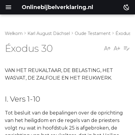
Onlinebijbelverklaring.nl
Welkom
Karl August Dächsel
Oude Testament
Éxodus
I. Vers 1-10
Matthéüs
Éxodus 30
II. Vers 11-16
Markus
III. Vers 17-21
Lukas
VAN HET REUKALTAAR, DE BELASTING, HET
WASVAT, DE ZALFOLIE EN HET REUKWERK.
IV. Vers 22-33
Johannes
I. Vers 1-10
V. Vers 34-38
Handelingen
Tot besluit van de bepalingen over de oprichting
Romeinen
van het heiligdom en de regels van de priesters
volgt nu wat in hoofdstuk 25 is afgebroken, de
1 Korinthe