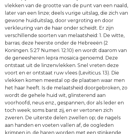
vlekken van de grootte van de punt van een naald,
later van een linze; deels vurige uitslag, die zich van
gewone huiduitslag, door vergroting en door
verkleuring van de haar onder scheidt. Er zijn
verschillende soorten van melaatsheid: 1. De witte,
barras; deze heerste onder de Hebreeën (2
Koningen. 5:27 Numeri. 12:10) en wordt daarom van
de geneesheren lepra mosaïca genoemd. Deze
ontstaat uit de linzenvlekken. Snel vreten deze
voort en er ontstaat ruw vlees (Leviticus. 13). Die
vlekken komen meestal op de plaatsen waar men
het haar heeft. Is de melaatsheid doorgebroken, zo
wordt de gehele huid wit, glinsterend aan
voorhoofd, neus enz., gespannen, dor als leder en
toch week; soms barst zij, en er vertonen zich
zweren. De uiterste delen zwellen op; de nagels
aan handen en voeten vallen af, de oogleden
krimpen in, de haren worden met een stinkende