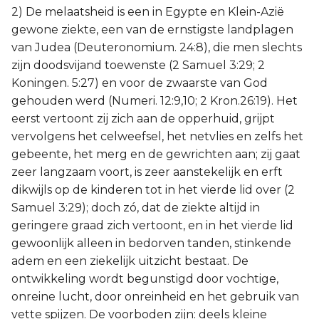
2) De melaatsheid is een in Egypte en Klein-Azië
gewone ziekte, een van de ernstigste landplagen
van Judea (Deuteronomium. 24:8), die men slechts
zijn doodsvijand toewenste (2 Samuel 3:29; 2
Koningen. 5:27) en voor de zwaarste van God
gehouden werd (Numeri. 12:9,10; 2 Kron.26:19). Het
eerst vertoont zij zich aan de opperhuid, grijpt
vervolgens het celweefsel, het netvlies en zelfs het
gebeente, het merg en de gewrichten aan; zij gaat
zeer langzaam voort, is zeer aanstekelijk en erft
dikwijls op de kinderen tot in het vierde lid over (2
Samuel 3:29); doch zó, dat de ziekte altijd in
geringere graad zich vertoont, en in het vierde lid
gewoonlijk alleen in bedorven tanden, stinkende
adem en een ziekelijk uitzicht bestaat. De
ontwikkeling wordt begunstigd door vochtige,
onreine lucht, door onreinheid en het gebruik van
vette spijzen. De voorboden zijn: deels kleine