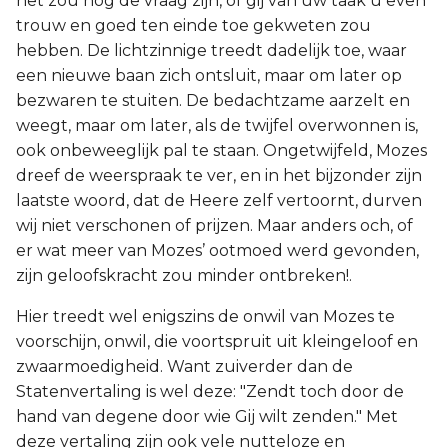
het zou nog de vraag zijn, of gij van uw taak u even
trouw en goed ten einde toe gekweten zou
hebben. De lichtzinnige treedt dadelijk toe, waar
een nieuwe baan zich ontsluit, maar om later op
bezwaren te stuiten. De bedachtzame aarzelt en
weegt, maar om later, als de twijfel overwonnen is,
ook onbeweeglijk pal te staan. Ongetwijfeld, Mozes
dreef de weerspraak te ver, en in het bijzonder zijn
laatste woord, dat de Heere zelf vertoornt, durven
wij niet verschonen of prijzen. Maar anders och, of
er wat meer van Mozes’ ootmoed werd gevonden,
zijn geloofskracht zou minder ontbreken!.
Hier treedt wel enigszins de onwil van Mozes te
voorschijn, onwil, die voortspruit uit kleingeloof en
zwaarmoedigheid. Want zuiverder dan de
Statenvertaling is wel deze: "Zendt toch door de
hand van degene door wie Gij wilt zenden." Met
deze vertaling zijn ook vele nutteloze en