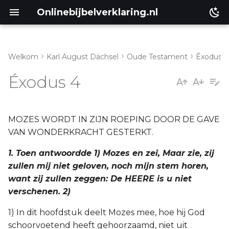
Onlinebijbelverklaring.nl
Welkom
Karl August Dächsel
Oude Testament
Éxodus
II. Vers 18-31
Matthéüs
Éxodus 4
Markus
Lukas
MOZES WORDT IN ZIJN ROEPING DOOR DE GAVE
VAN WONDERKRACHT GESTERKT.
Johannes
1. Toen antwoordde 1) Mozes en zei, Maar zie, zij
zullen mij niet geloven, noch mijn stem horen,
Handelingen
want zij zullen zeggen: De HEERE is u niet
verschenen. 2)
Romeinen
1) In dit hoofdstuk deelt Mozes mee, hoe hij God
1 Korinthe
schoorvoetend heeft gehoorzaamd, niet uit