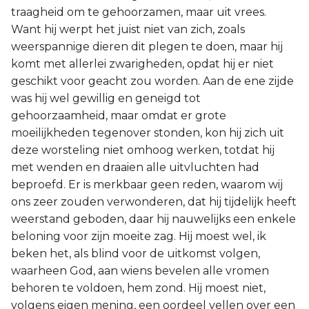
traagheid om te gehoorzamen, maar uit vrees.
2 Korinthe
Want hij werpt het juist niet van zich, zoals
weerspannige dieren dit plegen te doen, maar hij
Galaten
komt met allerlei zwarigheden, opdat hij er niet
geschikt voor geacht zou worden. Aan de ene zijde
Éfeze
was hij wel gewillig en geneigd tot
gehoorzaamheid, maar omdat er grote
Filippenzen
moeilijkheden tegenover stonden, kon hij zich uit
deze worsteling niet omhoog werken, totdat hij
Kolossenzen
met wenden en draaien alle uitvluchten had
beproefd. Er is merkbaar geen reden, waarom wij
1 Thessalonicenzen
ons zeer zouden verwonderen, dat hij tijdelijk heeft
weerstand geboden, daar hij nauwelijks een enkele
2 Thessalonicenzen
beloning voor zijn moeite zag. Hij moest wel, ik
beken het, als blind voor de uitkomst volgen,
1 Timótheüs
waarheen God, aan wiens bevelen alle vromen
behoren te voldoen, hem zond. Hij moest niet,
2 Timótheüs
volgens eigen mening, een oordeel vellen over een