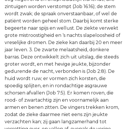
zintuigen worden verstompt (Job 16:16); de stem
wordt zwak; de spraak onverstaanbaar, of wel de
patiënt worden geheel stom. Daarbij komt sterke
begeerte naar spijs en wellust. De ziekte verwekt
grote mistroostigheid en ‘s nachts slapeloosheid of
vreselijke dromen. De zieke kan daarbij 20 en meer
jaar leven. 3. De zwarte melaatsheid, donkere
barras. Deze ontwikkelt zich uit uitslag, die steeds
groter wordt, en met hevige jeukte, bijzonder
gedurende de nacht, verbonden is (Job 2:8). De
huid wordt ruw; er vormen zich korsten, die
spoedig splijten, en in rondachtige asgrauwe
schorsen afvallen (Job 7:5). Er komen roven, die
rood- of zwartachtig zijn en voornamelijk aan
armen en benen zitten. De vingers trekken krom,
zodat de zieke daarmee niet eens zijn jeukte
verzachten kan; zij gaan langzamerhand tot
verrotting over, en vallen af, evenals de vorige