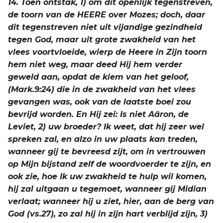
14. Toen ontstak, 1) om dit openlijk tegenstreven,
de toorn van de HEERE over Mozes; doch, daar
dit tegenstreven niet uit vijandige gezindheid
tegen God, maar uit grote zwakheid van het
vlees voortvloeide, wierp de Heere in Zijn toorn
hem niet weg, maar deed Hij hem verder
geweld aan, opdat de kiem van het geloof,
(Mark.9:24) die in de zwakheid van het vlees
gevangen was, ook van de laatste boei zou
bevrijd worden. En Hij zei: Is niet Aäron, de
Leviet, 2) uw broeder? Ik weet, dat hij zeer wel
spreken zal, en alzo in uw plaats kan treden,
wanneer gij te bevreesd zijt, om in vertrouwen
op Mijn bijstand zelf de woordvoerder te zijn, en
ook zie, hoe Ik uw zwakheid te hulp wil komen,
hij zal uitgaan u tegemoet, wanneer gij Midian
verlaat; wanneer hij u ziet, hier, aan de berg van
God (vs.27), zo zal hij in zijn hart verblijd zijn, 3)