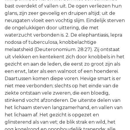
bast overdekt of vallen uit. De ogen verliezen hun
glans, zijn zeer gevoelig en druipen altijd; uit de
neusgaten vloeit een vochtig slijm. Eindelijk sterven
de ongelukkigen door uittering, die met
waterzucht verbonden is. 2. De elephantiasis, lepra
nodosa of tuberculosa, knobbelachtige
melaatsheid (Deuteronomium. 28:27). Zij ontstaat
uit vlekken en kentekent zich door knobbels in het
gezicht en aan de leden, die eerst zo groot zijn als
een erwt, later als een walnoot of een hoenderei.
Daartussen komen diepe voren. Hevige smart is er
niet mee verbonden; slechts op het einde van de
ziekte ontstaan vele zweren, die een bloedig,
stinkend vocht afzonderen. De uiterste delen van
het lichaam sterven langzamerhand, en vallen van
het lichaam af. Het gezicht is opgezet en
glinsterend als van vet; de blik strak en wild, het
oog kogelrond en onophoudelijk tranende; alle