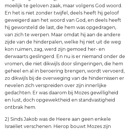
moeilijk te geloven zaak, maar volgens God woord.
Titus
En het is niet zonder twijfel, deels heeft hij geloof
geweigerd aan het woord van God, en deels heeft
Filémon
hij geworsteld de last, die hem was opgedragen,
van zich te werpen. Maar omdat hij aan de andere
Hebreeën
zijde van de hinderpalen, welke hij niet uit de weg
kon ruimen, zag, werd zijn gemoed her- en
Jakobus
derwaarts geslingerd. En nu is er niemand onder de
1 Petrus
vromen, die niet dikwijls door slingeringen, die hem
geheel en al in beroering brengen, wordt vervoerd,
2 Petrus
zo dikwijls bij de overweging van de hindernissen er
nevelen zich verspreiden over zijn innerlijke
1 Johannes
gedachten. Er was daarom bij Mozes gewilligheid
en lust, doch opgewektheid en standvastigheid
2 Johannes
ontbrak hem.
2) Sinds Jakob was de Heere aan geen enkele
3 Johannes
Israëliet verschenen. Hierop bouwt Mozes zijn