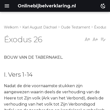
Onlinebijbelverklaring.nl
Welkom
Karl August Dächsel
Oude Testament
Éxodus
I. Vers 1-14
Matthéüs
Éxodus 26
II. Vers 15-30
Markus
III. Vers 31-37
Lukas
BOUW VAN DE TABERNAKEL.
Johannes
I. Vers 1-14
Handelingen
Nadat de drie voornaamste stukken zijn
aangewezen waarin deels de verhouding van de
Romeinen
Heere tot Zijn volk (Ark van het Verbond), deels de
verhouding van het volk tot Zijn Verbondsgod
1 Korinthe