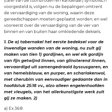
(tafel van de toonbroden en kandelaar) symbolisch
voorgesteld is, volgen nu de bepalingen omtrent
2 Korinthe
de vervaardiging van de woning, waarin deze
gereedschappen moeten geplaatst worden; en wel
Galaten
vooreerst over de vervaardiging van de vier van
binnen en van buiten haar omkledende deksels.
Éfeze
1. De a) tabernakel het eerste bedeksel voor de
Filippenzen
inwendige wanden van de woning, nu zult gij
maken van tien 1) gordijnen, en wel elk gordijn
Kolossenzen
van fijn getwijnd linnen, van glinsterend linnen,
vervaardigd uit samengedraaid byssusgaren, en
1 Thessalonicenzen
van hemelsblauw, en purper, en scharlakenwol,
met cherubim van eenvoudiger gedaante dan in
2 Thessalonicenzen
hoofdstuk 25:18 vv., alzo alleen engelenhoofden
met vleugels, van het allerkunstigste werk zult
1 Timótheüs
gij ze maken. 2)
2 Timótheüs
a) Ex.36:8