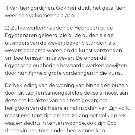
Titus
1) Van tien gordijnen. Ook hier duidt het getal tien
weer een volkomenheid aan.
Filémon
2) Zulke werken hadden de Hebreeën bij de
Egyptenaren geleerd, die bij de ouden als de
Hebreeën
uitvinders van de weverij bekend stonden, als
wevers beroemd waren en de kunst verstonden
Jakobus
om beeltenissen in te weven. De onder de
Egyptische oudheden bewaarde werken bewijzen
1 Petrus
door hun fijnheid grote vorderingen in die kunst.
2 Petrus
De bekleding van de woning van binnen en buiten
door uit tapijten samengestelde deksels moest aan
1 Johannes
deze het karakter van een tent geven; het
heiligdom van de Heere in het midden van Zijn volk
2 Johannes
moest een tent zijn, omdat, zolang het volk op reis
was, en slechts in tenten woonde, ook zijn God
3 Johannes
slechts in een tent onder hen wonen kon.