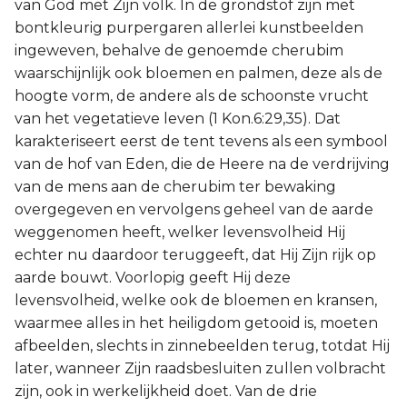
van God met Zijn volk. In de grondstof zijn met
bontkleurig purpergaren allerlei kunstbeelden
ingeweven, behalve de genoemde cherubim
waarschijnlijk ook bloemen en palmen, deze als de
hoogte vorm, de andere als de schoonste vrucht
van het vegetatieve leven (1 Kon.6:29,35). Dat
karakteriseert eerst de tent tevens als een symbool
van de hof van Eden, die de Heere na de verdrijving
van de mens aan de cherubim ter bewaking
overgegeven en vervolgens geheel van de aarde
weggenomen heeft, welker levensvolheid Hij
echter nu daardoor teruggeeft, dat Hij Zijn rijk op
aarde bouwt. Voorlopig geeft Hij deze
levensvolheid, welke ook de bloemen en kransen,
waarmee alles in het heiligdom getooid is, moeten
afbeelden, slechts in zinnebeelden terug, totdat Hij
later, wanneer Zijn raadsbesluiten zullen volbracht
zijn, ook in werkelijkheid doet. Van de drie