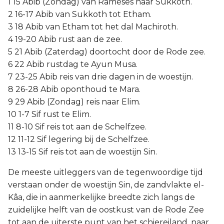
1 15 Abib (Zondag) van Raméses naar Sukkoth.
Judas
2 16-17 Abib van Sukkoth tot Etham.
3 18 Abib van Etham tot het dal Machiroth.
Openbaring
4 19-20 Abib rust aan de zee.
5 21 Abib (Zaterdag) doortocht door de Rode zee.
6 22 Abib rustdag te Ayun Musa.
7 23-25 Abib reis van drie dagen in de woestijn.
8 26-28 Abib oponthoud te Mara.
9 29 Abib (Zondag) reis naar Elim.
10 1-7 Sif rust te Elim.
11 8-10 Sif reis tot aan de Schelfzee.
12 11-12 Sif legering bij de Schelfzee.
13 13-15 Sif reis tot aan de woestijn Sin.
De meeste uitleggers van de tegenwoordige tijd
verstaan onder de woestijn Sin, de zandvlakte el-
Kâa, die in aanmerkelijke breedte zich langs de
zuidelijke helft van de oostkust van de Rode Zee
tot aan de uiterste punt van het schiereiland, naar