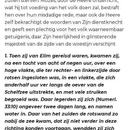
zullen sterven. Mozes, door de Heere onderricht,
wat hij tot voeding van het volk doen zal, bestraft
2 Korinthe
hen over hun misdadige rede; maar ook de Heere
zelf bekrachtigt de woorden van Zijn dienstknecht
Galaten
en geeft een plechtig voor het volk waarneembaar
getuigenis, daar Zijn heerlijkheid in glinsterende
Éfeze
majesteit van de zijde van de woestijn verschijnt.
Filippenzen
1. Toen zij van Elim gereisd waren, kwamen zij,
na een tocht van acht of negen uur, over een
Kolossenzen
hoge vlakte, die ter rechter- en linkerzijde door
rotsen ingesloten was, in een vlakte, die zich
1 Thessalonicenzen
anderhalf uur ver langs de oever van de
Schelfzee uitstrekte, en met vele struiken
2 Thessalonicenzen
begroeid was. Daar legerden zij zich (Numeri.
33:10) ongeveer twee dagen lang, en namen
1 Timótheüs
water in. Daar van het zuiden de rotswand zo
nabij de zee kwam, dat zij niet verder in deze
2 Timótheüs
richting konden voortgaan, wendden zij zich