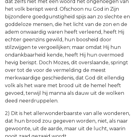
dat zelfs niet met één woord het ongenoegen van
het volk berispt werd. Ofschoon nu God in Zijn
bijzondere goedgunstigheid spijs aan zo slechte en
goddeloze mensen, die het licht van de zon en de
adem onwaardig waren heeft verleend, heeft Hij
echter geenzins gewild, hun boosheid door
stilzwijgen te vergoeilijken; maar omdat Hij hun
ondankbaarheid kende, heeft Hij hun overmoed
hevig berispt. Doch Mozes, dit overslaande, springt
over tot de voor de vermelding de meest
merkwaardige geschiedenis, dat God dit ellendig
volk als het ware met brood uit de hemel heeft
gevoed, terwijl hij manna als dauw uit de wolken
deed neerdruppelen.
2) Dit is het allerwonderbaarste van alle wonderen,
dat hun brood zou gegeven worden, niet, als naar
gewoonte, uit de aarde, maar uit de lucht, waarin
nooit zaad gezaaid wordt.