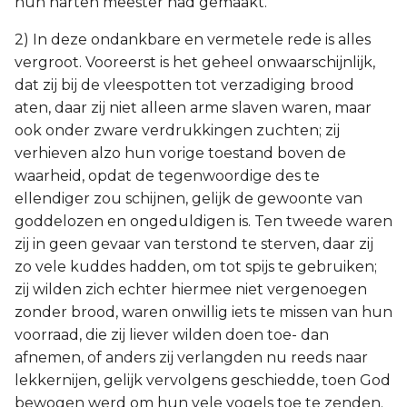
hun harten meester had gemaakt.
2) In deze ondankbare en vermetele rede is alles
vergroot. Vooreerst is het geheel onwaarschijnlijk,
dat zij bij de vleespotten tot verzadiging brood
aten, daar zij niet alleen arme slaven waren, maar
ook onder zware verdrukkingen zuchten; zij
verhieven alzo hun vorige toestand boven de
waarheid, opdat de tegenwoordige des te
ellendiger zou schijnen, gelijk de gewoonte van
goddelozen en ongeduldigen is. Ten tweede waren
zij in geen gevaar van terstond te sterven, daar zij
zo vele kuddes hadden, om tot spijs te gebruiken;
zij wilden zich echter hiermee niet vergenoegen
zonder brood, waren onwillig iets te missen van hun
voorraad, die zij liever wilden doen toe- dan
afnemen, of anders zij verlangden nu reeds naar
lekkernijen, gelijk vervolgens geschiedde, toen God
bewogen werd om hun vele vogels toe te zenden.