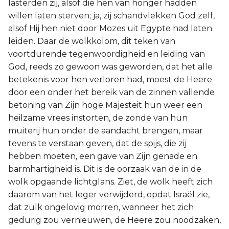
lasterden zij, alsof die hen van honger hadden
willen laten sterven; ja, zij schandvlekken God zelf,
alsof Hij hen niet door Mozes uit Egypte had laten
leiden. Daar de wolkkolom, dit teken van
voortdurende tegenwoordigheid en leiding van
God, reeds zo gewoon was geworden, dat het alle
betekenis voor hen verloren had, moest de Heere
door een onder het bereik van de zinnen vallende
betoning van Zijn hoge Majesteit hun weer een
heilzame vrees instorten, de zonde van hun
muiterij hun onder de aandacht brengen, maar
tevens te verstaan geven, dat de spijs, die zij
hebben moeten, een gave van Zijn genade en
barmhartigheid is. Dit is de oorzaak van de in de
wolk opgaande lichtglans. Ziet, de wolk heeft zich
daarom van het leger verwijderd, opdat Israël zie,
dat zulk ongelovig morren, wanneer het zich
gedurig zou vernieuwen, de Heere zou noodzaken,