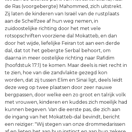
de Ras (voorgebergte) Mahommed, zich uitstrekt.
Zij laten de kinderen van Israël van de rustplaats
aan de Schelfzee af hun weg nemen, in
zuidoostelijke richting door het met vele
rotsopschriften voorziene dal Mokatteb, en dan
door het wijde, liefelijke Feiran tot aan een derde
dal, dat tot het gebergte Serbal behoort, om
daarna in meer oostelijke richting naar Rafidim
(hoofdstuk 17:1) te komen. Maar deels is niet recht in
te zien, hoe van die zandvlakte gezegd kon
worden, dat zij tussen Elim en Sinaï ligt, deels leidt
deze weg op twee plaatsen door zeer nauwe
bergpassen, door welke een zo groot en talrijk volk
met vrouwen, kinderen en kuddes zich moeilijk had
kunnen begeven. Van die eerste pas, die zich aan
de ingang van het Mokatteb-dal bevindt, bericht
een reiziger: "Wij stegen van onze drommedarissen
af en lieten het aan hun instinct en aan hun zekere