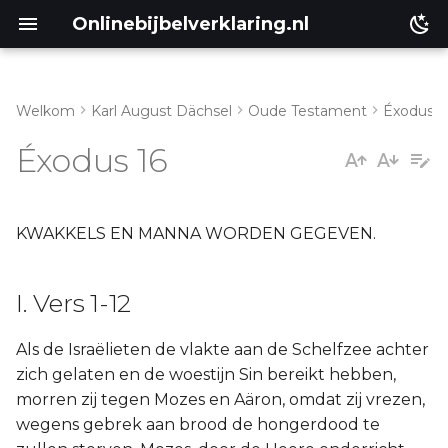
Onlinebijbelverklaring.nl
Welkom
Karl August Dächsel
Oude Testament
Éxodus
I. Vers 1-12
Matthéüs
Éxodus 16
II. Vers 13-31
Markus
III. Vers 32-36
Lukas
KWAKKELS EN MANNA WORDEN GEGEVEN.
Johannes
I. Vers 1-12
Handelingen
Als de Israëlieten de vlakte aan de Schelfzee achter
zich gelaten en de woestijn Sin bereikt hebben,
Romeinen
morren zij tegen Mozes en Aäron, omdat zij vrezen,
wegens gebrek aan brood de hongerdood te
1 Korinthe