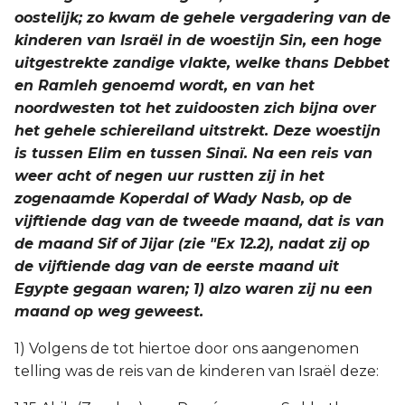
oostelijk; zo kwam de gehele vergadering van de
Titus
kinderen van Israël in de woestijn Sin, een hoge
uitgestrekte zandige vlakte, welke thans Debbet
Filémon
en Ramleh genoemd wordt, en van het
noordwesten tot het zuidoosten zich bijna over
Hebreeën
het gehele schiereiland uitstrekt. Deze woestijn
is tussen Elim en tussen Sinaï. Na een reis van
Jakobus
weer acht of negen uur rustten zij in het
1 Petrus
zogenaamde Koperdal of Wady Nasb, op de
vijftiende dag van de tweede maand, dat is van
2 Petrus
de maand Sif of Jijar (zie "Ex 12.2), nadat zij op
de vijftiende dag van de eerste maand uit
1 Johannes
Egypte gegaan waren; 1) alzo waren zij nu een
maand op weg geweest.
2 Johannes
1) Volgens de tot hiertoe door ons aangenomen
telling was de reis van de kinderen van Israël deze:
3 Johannes