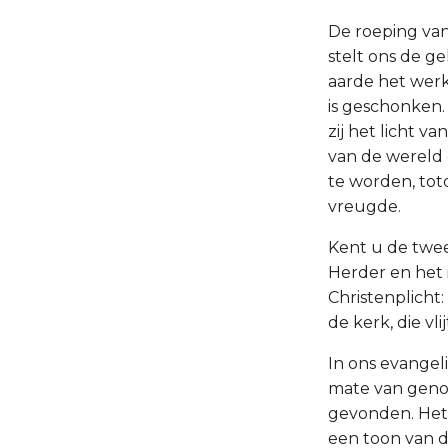
De roeping van
stelt ons de g
aarde het werk
is geschonken.
zij het licht v
van de wereld 
te worden, totd
vreugde.
Kent u de twee
Herder en het i
Christenplicht:
de kerk, die vl
In ons evangel
mate van genot 
gevonden. Het 
een toon van de