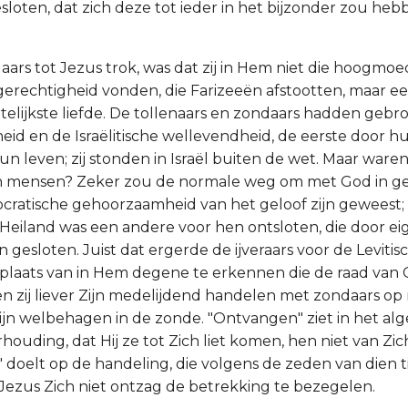
loten, dat zich deze tot ieder in het bijzonder zou heb
ars tot Jezus trok, was dat zij in Hem niet die hoogmoe
rechtigheid vonden, die Farizeeën afstootten, maar een
elijkste liefde. De tollenaars en zondaars hadden geb
heid en de Israëlitische wellevendheid, de eerste door h
n leven; zij stonden in Israël buiten de wet. Maar waren
ren mensen? Zeker zou de normale weg om met God in 
ratische gehoorzaamheid van het geloof zijn geweest;
eiland was een andere voor hen ontsloten, die door ei
gesloten. Juist dat ergerde de ijveraars voor de Levitis
in plaats van in Hem degene te erkennen die de raad va
en zij liever Zijn medelijdend handelen met zondaars op
Zijn welbehagen in de zonde. "Ontvangen" ziet in het a
rhouding, dat Hij ze tot Zich liet komen, hen niet van Zi
 doelt op de handeling, die volgens de zeden van dien ti
Jezus Zich niet ontzag de betrekking te bezegelen.