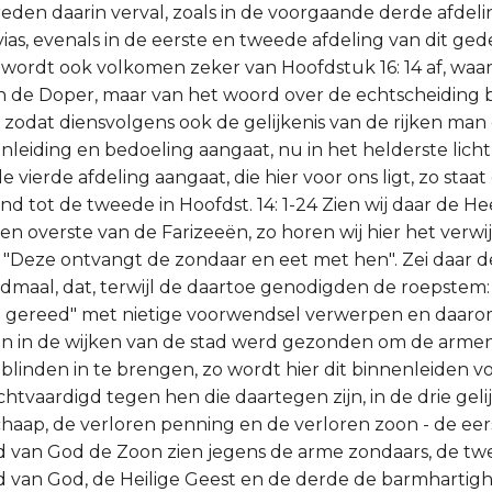
reden daarin verval, zoals in de voorgaande derde afdeli
ias, evenals in de eerste en tweede afdeling van dit ged
t wordt ook volkomen zeker van Hoofdstuk 16: 14 af, waar
n de Doper, maar van het woord over de echtscheiding 
t, zodat diensvolgens ook de gelijkenis van de rijken ma
nleiding en bedoeling aangaat, nu in het helderste licht
e vierde afdeling aangaat, die hier voor ons ligt, zo staat 
d tot de tweede in Hoofdst. 14: 1-24 Zien wij daar de He
en overste van de Farizeeën, zo horen wij hier het verw
: "Deze ontvangt de zondaar en eet met hen". Zei daar de
dmaal, dat, terwijl de daartoe genodigden de roepstem
jn gereed" met nietige voorwendsel verwerpen en daar
 en in de wijken van de stad werd gezonden om de arme
linden in te brengen, zo wordt hier dit binnenleiden v
htvaardigd tegen hen die daartegen zijn, in de drie geli
chaap, de verloren penning en de verloren zoon - de eer
d van God de Zoon zien jegens de arme zondaars, de t
 van God, de Heilige Geest en de derde de barmhartigh