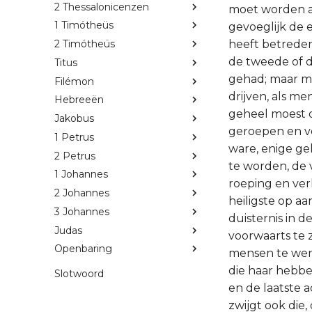
2 Thessalonicenzen
moet worden af
1 Timótheüs
gevoeglijk de 
heeft betreden
2 Timótheüs
de tweede of d
Titus
gehad; maar me
Filémon
drijven, als m
Hebreeën
geheel moest 
Jakobus
geroepen en ve
1 Petrus
ware, enige ge
2 Petrus
te worden, de 
1 Johannes
roeping en ver
2 Johannes
heiligste op a
3 Johannes
duisternis in d
Judas
voorwaarts te z
Openbaring
mensen te wend
die haar hebb
Slotwoord
en de laatste a
zwijgt ook die,