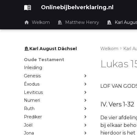
Onlinebijbelverklaring.nl
Welkom
Matthew Henry
Karl Augu
Karl August Dächsel
Welkom
Karl A
Oude Testament
Lukas 1
Inleiding
Genesis
Éxodus
LOF VAN GOD
Leviticus
Numeri
IV. Vers 1-32
Ruth
Prediker
De vier afdelin
Joël
bij elkaar beho
hierdoor is het
Jona