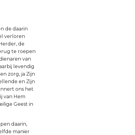
en de daarin
el verloren
 Herder, de
terug te roepen
dienaren van
arbij levendig
n zorg, ja Zijn
llende en Zijn
innert ons het
wij van Hem
ilige Geest in
pen daarin,
elfde manier