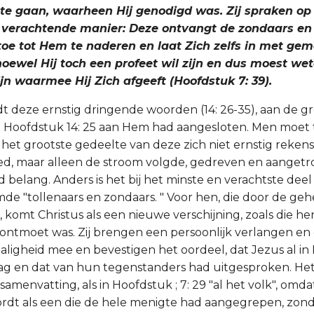
 te gaan, waarheen Hij genodigd was. Zij spraken op
verachtende manier: Deze ontvangt de zondaars en 
 toe tot Hem te naderen en laat Zich zelfs in met g
hoewel Hij toch een profeet wil zijn en dus moest we
jn waarmee Hij Zich afgeeft (Hoofdstuk 7: 39).
 deze ernstig dringende woorden (14: 26-35), aan de g
 in Hoofdstuk 14: 25 aan Hem had aangesloten. Men moet
et grootste gedeelte van deze zich niet ernstig reken
ed, maar alleen de stroom volgde, gedreven en aanget
belang. Anders is het bij het minste en verachtste deel 
de "tollenaars en zondaars. " Voor hen, die door de geh
 komt Christus als een nieuwe verschijning, zoals die h
 ontmoet was. Zij brengen een persoonlijk verlangen en
ligheid mee en bevestigen het oordeel, dat Jezus al in H
g en dat van hun tegenstanders had uitgesproken. Het 
samenvatting, als in Hoofdstuk ; 7: 29 "al het volk", om
dt als een die de hele menigte had aangegrepen, zond