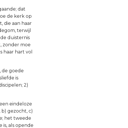
gaande; dat
hoe de kerk op
, die aan haar
degom, terwijl
 de duisternis
ht, zonder moe
s haar hart vol
e, de goede
iefde is
discipelen; 2)
 een eindeloze
 b) gezocht, c)
te; het tweede
 is, als opende