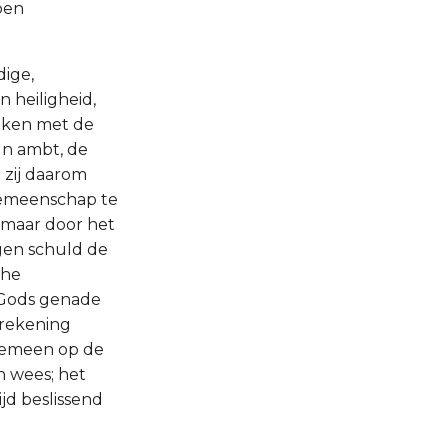
ben
dige,
 heiligheid,
roken met de
un ambt, de
 zij daarom
gemeenschap te
 maar door het
gen schuld de
che
n Gods genade
 rekening
lgemeen op de
ch wees; het
jd beslissend