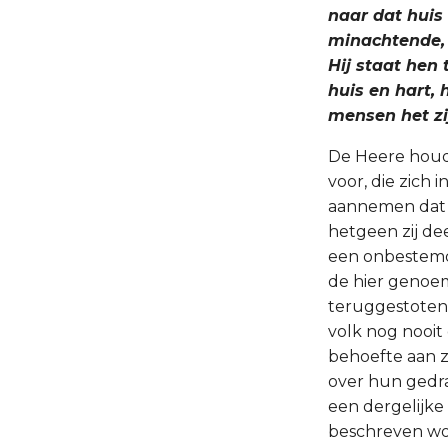
naar dat huis
minachtende, 
Hij staat hen
huis en hart, 
mensen het zi
De Heere houdt
voor, die zich
aannemen dat h
hetgeen zij de
een onbestemd 
de hier genoem
teruggestoten,
volk nog nooit
behoefte aan za
over hun gedra
een dergelijke 
beschreven wor