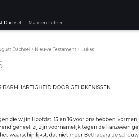
st Dächsel
Maarten Luther
ugust Dächsel
Nieuwe Testament
Lukas
5
S BARMHARTIGHEID DOOR GELIJKENISSEN
gen die wij in Hoofdst. 15 en 16 voor ons hebben, vormen 
rend geheel: zij zijn voornamelijk tegen de Farizeeën ger
 het waarschijnlijkst, dat niet meer Bethabara de schouw