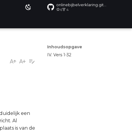
onlinebijbelverklaring.github.io
6
4
Inhoudsopgave
IV. Vers 1-32
duidelijk een
icht. Al
plaats is van de