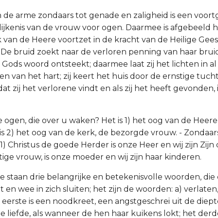
 de arme zondaars tot genade en zaligheid is een voort
elijkenis van de vrouw voor ogen. Daarmee is afgebeeld 
 van de Heere voortzet in de kracht van de Heilige Geest
 De bruid zoekt naar de verloren penning van haar brui
an Gods woord ontsteekt; daarmee laat zij het lichten in al
en van het hart; zij keert het huis door de ernstige tuc
at zij het verlorene vindt en als zij het heeft gevonden, i
 ogen, die over u waken? Het is 1) het oog van de Heer
s 2) het oog van de kerk, de bezorgde vrouw. - Zondaarsl
 1) Christus de goede Herder is onze Heer en wij zijn Zijn 
ijtige vrouw, is onze moeder en wij zijn haar kinderen.
ie staan drie belangrijke en betekenisvolle woorden, die
en wee in zich sluiten; het zijn de woorden: a) verlaten,
eerste is een noodkreet, een angstgeschrei uit de diep
 liefde, als wanneer de hen haar kuikens lokt; het derde