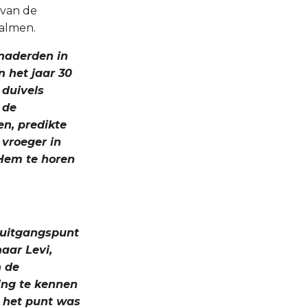
 van de
almen.
) naderden in
n het jaar 30
 duivels
 de
n, predikte
 vroeger in
 Hem te horen
n uitgangspunt
naar Levi,
n de
ing te kennen
p het punt was