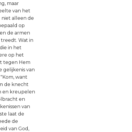
ng, maar
eelte van het
 niet alleen de
bepaald op
n en de armen
 treedt. Wat in
die in het
ere op het
ijt tegen Hem
 gelijkenis van
: "Kom, want
om de knecht
n en kreupelen
olbracht en
jkenissen van
ste laat de
weede de
eid van God,