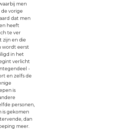
 waarbij men
 de vorige
e aard dat men
ten heeft
ch te ver
zijn en die
 wordt eerst
igd in het
gint verlicht
integendeel -
rt en zelfs de
enige
oepen is
 andere
elfde personen,
n is gekomen
 stervende, dan
roeping meer.