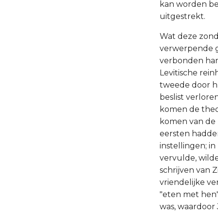
kan worden bes
uitgestrekt.
Wat deze zonda
verwerpende ge
verbonden hart
Levitische rein
tweede door hu
beslist verlo
komen de theoc
komen van de H
eersten hadden 
instellingen; 
vervulde, wild
schrijven van 
vriendelijke ve
"eten met hen"
was, waardoor 