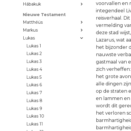
voorvallen en 
Hábakuk
integendeel Liv
Nieuwe Testament
reisverhaal. Di
Matthéüs
vermelding va
Markus
deze stad wijs
Lukas
Lazarus, wat aa
Lukas 1
het bijzonder d
Lukas 2
nauwste verban
Lukas 3
gastmaal van e
zich verheffen
Lukas 4
het grote avon
Lukas 5
alle dingen zi
Lukas 6
op de straten
Lukas 7
en lammen en b
Lukas 8
wordt dit gerec
Lukas 9
het verloren s
Lukas 10
barmhartighei
Lukas 11
barmhartigheid