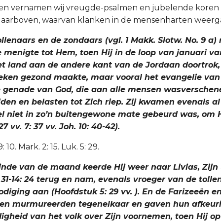
 en vernamen wij vreugde-psalmen en jubelende koren
daarboven, waarvan klanken in de mensenharten weerg
tollenaars en de zondaars (vgl. 1 Makk. Slotw. No. 9 a
 menigte tot Hem, toen Hij in de loop van januari va
et land aan de andere kant van de Jordaan doortrok,
ieken gezond maakte, maar vooral het evangelie van
 genade van God, die aan alle mensen wasverschene
den en belasten tot Zich riep. Zij kwamen evenals al
el niet in zo’n buitengewone mate gebeurd was, om
7 vv. 7: 37 vv. Joh. 10: 40-42).
0. Mark. 2: 15. Luk. 5: 29.
einde van de maand keerde Hij weer naar Livias, Zij
 31-14: 24 terug en nam, evenals vroeger van de tolle
diging aan (Hoofdstuk 5: 29 vv. ). En de Farizeeën e
den murmureerden tegenelkaar en gaven hun afkeur
igheid van het volk over Zijn voornemen, toen Hij o