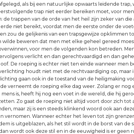
gelegd, als bij een natuurlijke opwaarts leidende trap,
eerstvolgende trap niet eerder bereiken moet, voor men
: de trappen van de orde van het heil zijn zeker van di
erde niet bereikt, voordat men de eerste onder de voe
n zou de gelijkenis van een trapsgewijze opklimmen to
en wilde beweren dat men met elke geheel gereed moest 
overwinnen, voor men de volgenden kon betreden. Men
rvolgens verlicht en dan gerechtvaardigd en dan geheil
loof. De roeping is echter niet ten einde wanneer men be
verlichting houdt niet met de rechtvaardiging op, maar 
lichting gaan ook in de toestand van de heiligmaking voo
arde verneemt de roeping elke dag weer. Zolang er nog 
e mens is, heeft hij nog een voet in de wereld, die hij ger
etten. Zo gaat de roeping niet altijd voort door zich tot
en, maar zij is een steeds klinkend woord ook aan dez
en vernomen. Wanneer echter het leven tot zijn grenze
dem is uitgeblazen, als het stil wordt in de borst van de
 dan wordt ook deze stil en in de eeuwigheid is er geen 