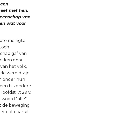
 een
eet met hen.
emeenschap van
ten wat voor
rote menigte
 toch
schap gaf van
rokken door
van het volk,
ele wereld zijn
en onder hun
 een bijzondere
oofdst. 7: 29 v.
woord "alle" is
dat de beweging
er dat daaruit