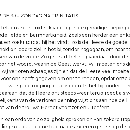
 DE 3de ZONDAG NA TRINITATIS
stelt ons zeer duidelijk voor ogen de genadige roeping 
nde liefde en barmhartigheid. Zoals een herder een enk
t en zoekt totdat hij het vindt, zo is de Heere de goede
eid en iedere ziel in het bijzonder nagegaan, om haar 
ken van de vrede. Zo gebeurt het nog vandaag door de 
or het woord, waarin de Geest werkt. Wij moeten ons da
wij verloren schaapjes zijn en dat de Heere veel moeite e
 voor ons heeft gegeven om ons te redden, opdat onze e
 beweegt de roeping op te volgen. In het bijzonder her
daaraan, dat de Heere ons steeds weer terug roept als 
lijkenis van de verloren penning wijst ons aan hoe de He
bt van de trouwe Herder voortzet en uitoefent.
n een orde van de zaligheid spreken en van zekere trap
eling niet, dat de ene trap na de anderen geheel op dez