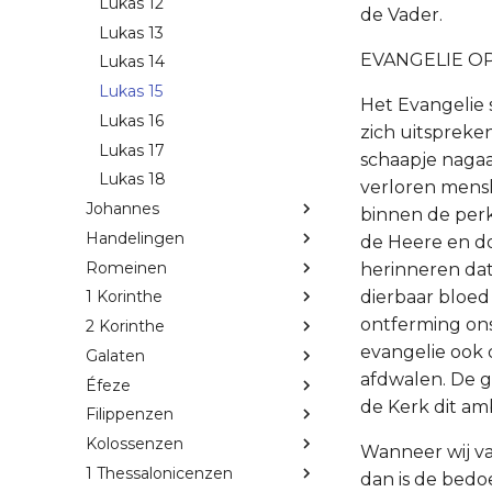
Lukas 12
de Vader.
Lukas 13
EVANGELIE OP
Lukas 14
Lukas 15
Het Evangelie 
Lukas 16
zich uitspreke
Lukas 17
schaapje nagaa
Lukas 18
verloren mensh
Johannes
binnen de per
Handelingen
de Heere en do
Romeinen
herinneren dat 
dierbaar bloed
1 Korinthe
ontferming ons
2 Korinthe
evangelie ook 
Galaten
afdwalen. De ge
Éfeze
de Kerk dit am
Filippenzen
Kolossenzen
Wanneer wij va
1 Thessalonicenzen
dan is de bedo