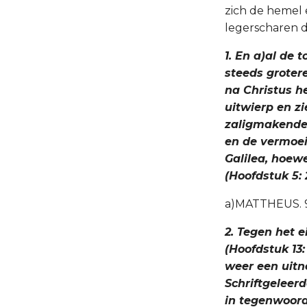
zich de hemel
legerscharen 
1. En a)al de 
steeds grotere
na Christus h
uitwierp en z
zaligmakende
en de vermoei
Galilea, hoew
(Hoofdstuk 5: 2
a)MATTHEUS. 9: 1
2. Tegen het 
(Hoofdstuk 13:
weer een uitno
Schriftgeleer
in tegenwoord