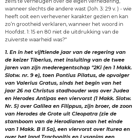
zelfs te verheugen over de eigen vernedering,
wanneer slechts die andere wast (Joh. 3: 29 v. ) - wie
heeft ooit een verhevener karakter gezien en kan
zo’n grootheid verklaren, wanneer het woord in
Hoofdst. 1: 15 en 80 niet de uitdrukking van de
zuiverste waarheid was?"
1. En in het vijftiende jaar van de regering van
de keizer Tiberius, met insluiting van de twee
jaren van zijn mederegentschap "2Ki (en 1 Makk.
Slotw. nr. 9 e), toen Pontius Pilatus, de opvolger
van Valerius Gratus, sinds het begin van het
jaar 26 na Christus stadhouder was over Judea
en Herodes Antipas een viervorst (1 Makk. Slotw.
Nr. 5) over Galilea en Filippus, zijn broer, de zoon
van Herodes de Grote uit Cleopatra (zie de
stamboom van de Herodianen aan het einde
van 1 Makk. B II 5a), een viervorst over Iturea en
over het land Trachonitis en Lysanias een