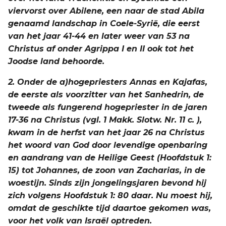
viervorst over Abilene, een naar de stad Abila
genaamd landschap in Coele-Syrië, die eerst
van het jaar 41-44 en later weer van 53 na
Christus af onder Agrippa I en II ook tot het
Joodse land behoorde.
2. Onder de a)hogepriesters Annas en Kajafas,
de eerste als voorzitter van het Sanhedrin, de
tweede als fungerend hogepriester in de jaren
17-36 na Christus (vgl. 1 Makk. Slotw. Nr. 11 c. ),
kwam in de herfst van het jaar 26 na Christus
het woord van God door levendige openbaring
en aandrang van de Heilige Geest (Hoofdstuk 1:
15) tot Johannes, de zoon van Zacharias, in de
woestijn. Sinds zijn jongelingsjaren bevond hij
zich volgens Hoofdstuk 1: 80 daar. Nu moest hij,
omdat de geschikte tijd daartoe gekomen was,
voor het volk van Israël optreden.