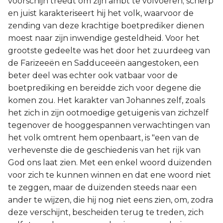
voorschijn treedt om zijn ambt te volvoeren; scherp
en juist karakteriseert hij het volk, waarvoor de
Joël
zending van deze krachtige boetprediker dienen
moest naar zijn inwendige gesteldheid. Voor het
Jona
grootste gedeelte was het door het zuurdeeg van
de Farizeeën en Sadduceeën aangestoken, een
Hábakuk
beter deel was echter ook vatbaar voor de
boetprediking en bereidde zich voor degene die
komen zou. Het karakter van Johannes zelf, zoals
het zich in zijn ootmoedige getuigenis van zichzelf
tegenover de hooggespannen verwachtingen van
het volk omtrent hem openbaart, is "een van de
verhevenste die de geschiedenis van het rijk van
God ons laat zien. Met een enkel woord duizenden
voor zich te kunnen winnen en dat ene woord niet
te zeggen, maar de duizenden steeds naar een
ander te wijzen, die hij nog niet eens zien, om, zodra
deze verschijnt, bescheiden terug te treden, zich