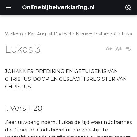
Onlinebijbelverklaring.nl
Welkom
Karl August Dächsel
Nieuwe Testament
Lukas
Inleiding
I. Vers 1-20
Lukas 3
Genesis
II. Vers 21-38
Éxodus
JOHANNES’ PREDIKING EN GETUIGENIS VAN
CHRISTUS. DOOP EN GESLACHTSREGISTER VAN
Leviticus
CHRISTUS
Numeri
I. Vers 1-20
Ruth
Zeer uitvoerig noemt Lukas de tijd waarin Johannes
de Doper op Gods bevel uit de woestijn te
Prediker