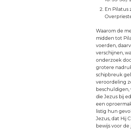
En Pilatus 
Overprieste
Waarom de med
midden tot Pil
voerden, daarva
verschijnen, w
onderzoek door
grotere nadruk
schipbreuk ge
veroordeling z
beschuldigen, w
die Jezus bij e
een oproermake
listig hun gev
Jezus, dat Hij
bewijs voor de 