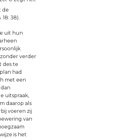
t de
18: 38).
e uit hun
aarheen
rsoonlijk
 zonder verder
 des te
 plan had
ch met een
m dan
de uitspraak,
em daarop als
ij voeren zij
 bewering van
genoegzaam
ijze is het