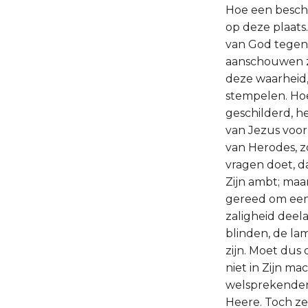
Hoe een beschu
op deze plaats
van God tegeno
aanschouwen zoa
deze waarheid, 
stempelen. Ho
geschilderd, het
van Jezus voor
van Herodes, z
vragen doet, da
Zijn ambt; maar
gereed om een 
zaligheid deel
blinden, de la
zijn. Moet dus
niet in Zijn mac
welsprekender 
Heere. Toch zei