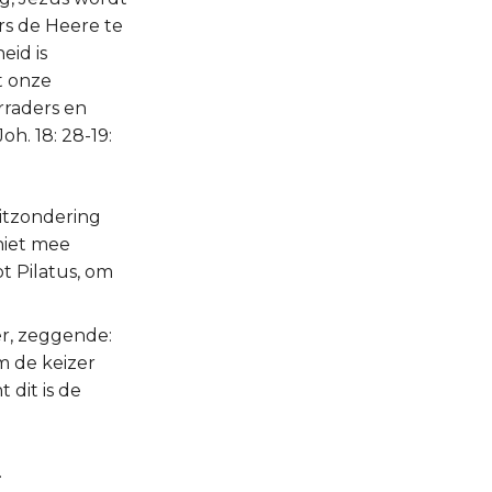
rs de Heere te
eid is
t onze
rraders en
oh. 18: 28-19:
itzondering
 niet mee
t Pilatus, om
r, zeggende:
m de keizer
 dit is de
.