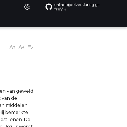
onlinebijbelverklaring.github.io
6
4
elen van geweld
s van de
an middelen,
 Hij bemerkte
oest lenen. De
g, Jezus wordt