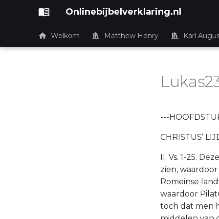
Onlinebijbelverklaring.nl
Welkom
Matthew Henry
Karl Augu
Lukas2
---HOOFDSTUK
CHRISTUS’ LI
II. Vs. 1-25. D
zien, waardoor
Romeinse land
waardoor Pilat
toch dat men h
middelen van g