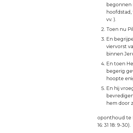
begonnen in
hoofdstad, 
vv. ).
Toen nu Pil
En begrijpe
viervorst v
binnen Jeru
En toen Her
begerig ge
hoopte eni
En hij vro
bevredigen
hem door z
oponthoud te Liv
16: 31 18: 9-30).