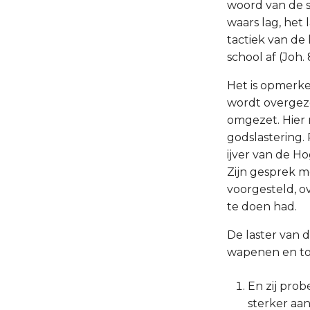
woord van de sl
waars lag, het
tactiek van de l
school af (Joh. 
Het is opmerkel
wordt overgeze
omgezet. Hier 
godslastering.
ijver van de H
Zijn gesprek m
voorgesteld, o
te doen had.
De laster van 
wapenen en to
En zij prob
sterker aan