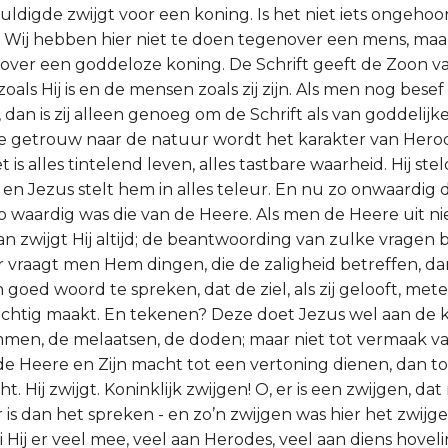
ldigde zwijgt voor een koning. Is het niet iets ongehoo
. Wij hebben hier niet te doen tegenover een mens, ma
ver een goddeloze koning. De Schrift geeft de Zoon v
ls Hij is en de mensen zoals zij zijn. Als men nog besef
dan is zij alleen genoeg om de Schrift als van goddelijk
e getrouw naar de natuur wordt het karakter van Hero
 is alles tintelend leven, alles tastbare waarheid. Hij stel
 en Jezus stelt hem in alles teleur. En nu zo onwaardig
o waardig was die van de Heere. Als men de Heere uit n
n zwijgt Hij altijd; de beantwoording van zulke vragen b
 vraagt men Hem dingen, die de zaligheid betreffen, dan i
goed woord te spreken, dat de ziel, als zij gelooft, met
achtig maakt. En tekenen? Deze doet Jezus wel aan de 
mmen, de melaatsen, de doden; maar niet tot vermaak v
 de Heere en Zijn macht tot een vertoning dienen, dan to
ht. Hij zwijgt. Koninklijk zwijgen! O, er is een zwijgen, da
is dan het spreken - en zo’n zwijgen was hier het zwijg
 Hij er veel mee, veel aan Herodes, veel aan diens hovel