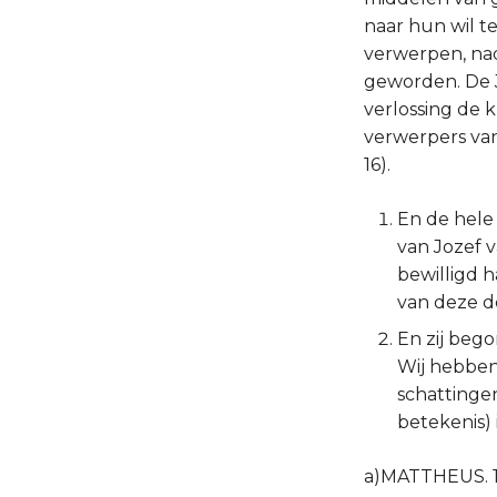
naar hun wil te
verwerpen, nad
geworden. De J
verlossing de 
verwerpers van 
16).
En de hele
van Jozef v
bewilligd 
van deze de
En zij beg
Wij hebben
schattingen
betekenis) i
a)MATTHEUS. 17: 