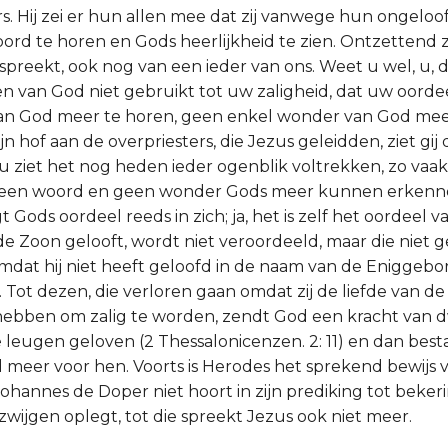
rs. Hij zei er hun allen mee dat zij vanwege hun ongelo
rd te horen en Gods heerlijkheid te zien. Ontzettend z
 spreekt, ook nog van een ieder van ons. Weet u wel, u,
 van God niet gebruikt tot uw zaligheid, dat uw oordee
an God meer te horen, geen enkel wonder van God meer
jn hof aan de overpriesters, die Jezus geleidden, ziet gij
u ziet het nog heden ieder ogenblik voltrekken, zo va
geen woord en geen wonder Gods meer kunnen erkenne
 Gods oordeel reeds in zich; ja, het is zelf het oordeel v
de Zoon gelooft, wordt niet veroordeeld, maar die niet gel
mdat hij niet heeft geloofd in de naam van de Eniggeb
). Tot dezen, die verloren gaan omdat zij de liefde van d
bben om zalig te worden, zendt God een kracht van d
e leugen geloven (2 Thessalonicenzen. 2: 11) en dan best
meer voor hen. Voorts is Herodes het sprekend bewijs 
Johannes de Doper niet hoort in zijn prediking tot beke
zwijgen oplegt, tot die spreekt Jezus ook niet meer.