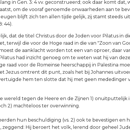
ang in Gen. 3: 4 vv. geconstrueerd; ook daar komt dat, w
 laatst, om de vooraf genoemde onwaarheden aan te bev
eugen blijft zich ten allen tijde gelijk, zij stamt steeds u
8: 44).
ijk, dat de titel Christus door de Joden voor Pilatus in d
t, terwijl die voor de Hoge raad in die van "Zoon van G
moest de aanklacht worden tot een van oproer, daar va
 Pilatus had inzicht genoeg om te weten wat hij van deze
oge raad voor de Romeinse heerschappij in Palestina mo
et Jezus omtrent dit punt, zoals het bij Johannes uitvoe
vertuigde hem ten slotte dat hij met geen mededinger v
de wereld tegen de Heere en de Zijnen 1) onuitputtelijk 
ch 2) machteloos ter overwinning.
eerden hun beschuldiging (vs. 2) ook te bevestigen en h
, zeggend: Hij beroert het volk, lerend door geheel Judea