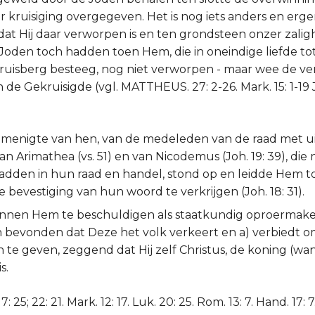
r kruisiging overgegeven. Het is nog iets anders en erge
at Hij daar verworpen is en ten grondsteen onzer zaligh
oden toch hadden toen Hem, die in oneindige liefde to
kruisberg besteeg, nog niet verworpen - maar wee de ve
de Gekruisigde (vgl. MATTHEUS. 27: 2-26. Mark. 15: 1-19 J
 menigte van hen, van de medeleden van de raad met u
an Arimathea (vs. 51) en van Nicodemus (Joh. 19: 39), die
hadden in hun raad en handel, stond op en leidde Hem to
 bevestiging van hun woord te verkrijgen (Joh. 18: 31).
onnen Hem te beschuldigen als staatkundig oproermake
 bevonden dat Deze het volk verkeert en a) verbiedt o
 te geven, zeggend dat Hij zelf Christus, de koning (want
s.
25; 22: 21. Mark. 12: 17. Luk. 20: 25. Rom. 13: 7. Hand. 17: 7