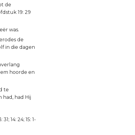
ot de
fdstuk 19: 29
eër was.
Herodes de
lf in die dagen
 overlang
 Hem hoorde en
d te
 had, had Hij
1; 14: 24; 15: 1-