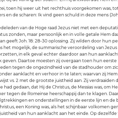
zei, toen hij weer uit het rechthuis voorgekomen was, to
rs en de scharen: Ik vind geen schuld in deze mens (Joh. 
eleden van de Hoge raad Jezus niet met een deputati
atus zonden, maar persoonlijk en in volle getale Hem d
n geeft Joh. 18: 28-30 oplossing. Zij wilden door hun pe
as het mogelijk, de summarische veroordeling van Jezus
zetten, in elk geval echter daardoor aan hun aanklacht
 geven. Daartoe moesten zij overgaan toen hun eerste
leden tegen de ongezindheid van de stadhouder om zi
onder aanklacht en verhoor in te laten; waarvan zij He
ijst vs. 2 met de grootste juistheid aan. Zij verdraaiden 
de had gedaan, dat Hij de Christus, de Messias was, om H
r tegen de Romeinse heerschappij dan te klagen. Daarb
olgtrekkingen en onderstellingen in de eerste lijn en de
 Christus, een Koning was, als het schijnbaar volkomen 
juistheid van hun aanklacht aan het einde. Op dezelfde w