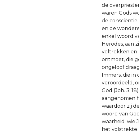
de overprieste
waren Gods woo
de consciëntie
en de wonderen
enkel woord v
Herodes, aan zi
voltrokken en 
ontmoet, die 
ongeloof draagt
Immers, die in 
veroordeeld, o
God (Joh. 3: 18
aangenomen he
waardoor zij d
woord van God 
waarheid: wie 
het volstrekte 