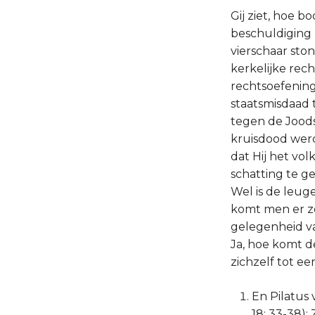
Gij ziet, hoe 
beschuldiging 
vierschaar sto
kerkelijke rech
rechtsoefening
staatsmisdaad 
tegen de Joods
kruisdood werd
dat Hij het vo
schatting te ge
Wel is de leu
komt men er zo 
gelegenheid va
Ja, hoe komt d
zichzelf tot ee
En Pilatus 
18: 33-38):