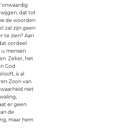
of onwaardig
wijgen, dat tot
 die de woorden
l zal zijn geen
 te zien? Aan
 dat oordeel
ak u mensen
n. Zeker, het
an God.
ooft, is al
oren Zoon van
e waarheid niet
waling,
aat er geen
van de
ring, maar hem