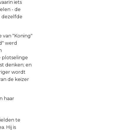
aarin iets
elen - de
it dezelfde
ie van "Koning"
od" werd
n
 plotselinge
est denken; en
riger wordt
an de keizer
in haar
ielden te
. Hij is