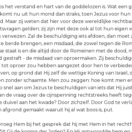
boos het verstand en hart van de goddelozen is. Wat een
komt nu uit hun mond dan straks, toen Jezus voor hun
nd. Maar zij weten dat hier voor deze wereldlijke rechtb
tsvragen gelden; zij zijn met deze ook al tot hun eigen 
 verwezen. Zal de beschuldiging iets afdoen, dan moet z
te berde brengen, een misdaad, die zowel tegen de Rom
e staat is en die altijd door de Romeinen met de dood, 
 gestraft - de misdaad van oproermaken. Zij beschuldi
lk tot oproer zou hebben aangezet door hen te verbiede
ven, op grond dat Hij zelf de wettige Koning van Israël, de
gen zonder schaamte. Men zou zeggen: hoe komt men er
snel aan om Jezus te beschuldigen van iets dat Hij juist
n de vraag over de cijnspenning rechtstreeks heeft t
e duivel aan het kwade? Door zichzelf. Door God te verla
n afgrond gemaakt waaruit hij al wat boos is, put.
vroeg Hem bij het gesprek dat hij met Hem in het rechth
 Zijt Gij de koning der Joden? En Hij antwoordde hem en z