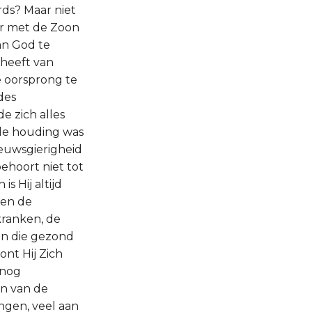
rds? Maar niet
ar met de Zoon
an God te
 heeft van
e oorsprong te
des
de zich alles
 de houding was
ieuwsgierigheid
ehoort niet tot
s Hij altijd
een de
kranken, de
an die gezond
ont Hij Zich
t nog
en van de
ingen, veel aan