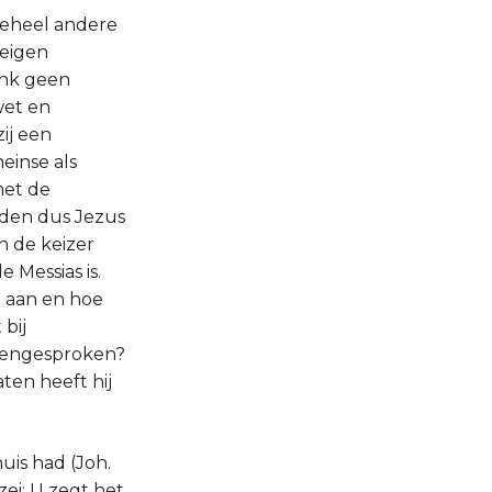
 geheel andere
 eigen
ank geen
wet en
ij een
einse als
met de
gden dus Jezus
n de keizer
 Messias is.
 aan en hoe
 bij
egengesproken?
ten heeft hij
uis had (Joh.
ei: U zegt het.