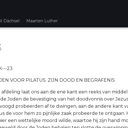
st Dächsel
Maarten Luther
3
---23
JDEN VOOR PILATUS. ZIJN DOOD EN BEGRAFENIS
eze afdeling laat ons aan de ene kant een reeks van midd
 de Joden de bevestiging van het doodvonnis over Jezu
voogd probeerden af te dwingen, aan de andere kant v
us de voor hem zo pijnlijke zaak probeerde te ontgaan.
ier een wettelijke moord wilde, waartoe hij zijn hand m
eweld door de Joden behalen ten slotte de overwinnin