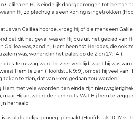
 Galilea en Hij is eindelijk doorgedrongen tot hiertoe, t
waarin Hij zo plechtig als een koning is ingetrokken (Hoo
atus van Galilea hoorde, vroeg hij of die mens een Galile
nd dat dit het geval was en Hij dus uit het gebied van 
an Galilea was, zond hij Hem heen tot Herodes, die ook ze
zalem was, wonend in het paleis op de Zion 27: 14").
odes Jezus zag werd hij zeer verblijd; want hij was van
weest Hem te zien (Hoofdstuk 9: 9), omdat hij veel van
g teken te zien, dat van Hem gedaan zou worden.
eg Hem met vele woorden, ten einde zijn nieuwsgierighei
, maar Hij antwoordde hem niets. Wat Hij hem te zeggen
ijn herhaald
ias al duidelijk genoeg gemaakt (Hoofdstuk 10: 17 v. ; 13: 3