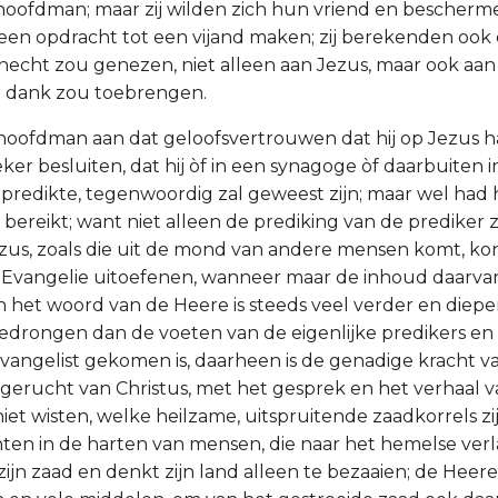
hoofdman; maar zij wilden zich hun vriend en bescherme
een opdracht tot een vijand maken; zij berekenden ook 
necht zou genezen, niet alleen aan Jezus, maar ook aa
l dank zou toebrengen.
oofdman aan dat geloofsvertrouwen dat hij op Jezus h
er besluiten, dat hij òf in een synagoge òf daarbuiten in
predikte, tegenwoordig zal geweest zijn; maar wel had
bereikt; want niet alleen de prediking van de prediker z
zus, zoals die uit de mond van andere mensen komt, ko
 Evangelie uitoefenen, wanneer maar de inhoud daarvan 
 het woord van de Heere is steeds veel verder en diepe
drongen dan de voeten van de eigenlijke predikers en 
vangelist gekomen is, daarheen is de genadige kracht va
gerucht van Christus, met het gesprek en het verhaal 
iet wisten, welke heilzame, uitspruitende zaadkorrels zi
en in de harten van mensen, die naar het hemelse ver
 zijn zaad en denkt zijn land alleen te bezaaien; de Heer