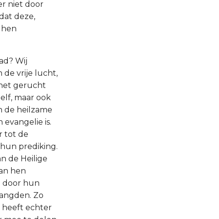
r niet door
dat deze,
n hen
ad? Wij
 de vrije lucht,
 het gerucht
elf, maar ook
n de heilzame
evangelie is.
r tot de
hun prediking.
n de Heilige
van hen
j door hun
langden. Zo
e heeft echter