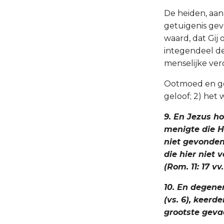
De heiden, aan
getuigenis geve
waard, dat Gij
integendeel de
menselijke ver
Ootmoed en gel
geloof; 2) het
9. En Jezus h
menigte die He
niet gevonden
die hier niet
(Rom. 11: 17 vv. 
10. En degen
(vs. 6), keerd
grootste geva