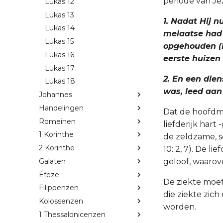
periode van Je
Lukas 12
Lukas 13
1. Nadat Hij n
Lukas 14
melaatse had
Lukas 15
opgehouden (H
Lukas 16
eerste huizen
Lukas 17
2. En een die
Lukas 18
was, leed aan
Johannes
Handelingen
Dat de hoofdma
Romeinen
liefderijk hart
1 Korinthe
de zeldzame, s
2 Korinthe
10: 2, 7). De 
Galaten
geloof, waarov
Éfeze
De ziekte moet
Filippenzen
die ziekte zich
Kolossenzen
worden.
1 Thessalonicenzen