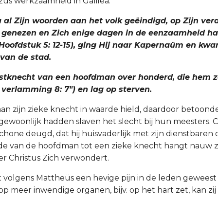
zus werkzaamheid in Galilea.
u al Zijn woorden aan het volk geëindigd, op Zijn ve
 genezen en Zich enige dagen in de eenzaamheid h
oofdstuk 5: 12-15), ging Hij naar Kapernaüm en kwa
 van de stad.
nstknecht van een hoofdman over honderd, die hem 
 verlamming 8: 7") en lag op sterven.
n zijn zieke knecht in waarde hield, daardoor betoonde 
 -gewoonlijk hadden slaven het slecht bij hun meesters. 
chone deugd, dat hij huisvaderlijk met zijn dienstbaren
liefde van de hoofdman tot een zieke knecht hangt nauw 
er Christus Zich verwondert.
 volgens Mattheüs een hevige pijn in de leden geweest
 op meer inwendige organen, bijv. op het hart zet, kan zij