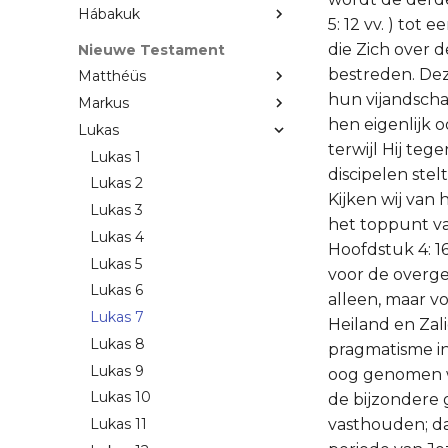
Hábakuk
5: 12 vv. ) tot
die Zich over
Nieuwe Testament
bestreden. De
Matthéüs
hun vijandscha
Markus
hen eigenlijk o
Lukas
terwijl Hij te
Lukas 1
discipelen stel
Lukas 2
Kijken wij van
Lukas 3
het toppunt va
Lukas 4
Hoofdstuk 4: 1
Lukas 5
voor de overge
Lukas 6
alleen, maar vo
Lukas 7
Heiland en Zali
Lukas 8
pragmatisme in
Lukas 9
oog genomen wa
Lukas 10
de bijzondere 
vasthouden; da
Lukas 11