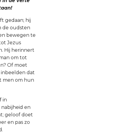
 in de verte
taan!
t gedaan; hij
m de oudsten
den bewegen te
tot Jezus
 Hij herinnert
e man om tot
en? Of moet
 inbeelden dat
dat men om hun
 in
 nabijheid en
; geloof doet
eer en pas zo
d.