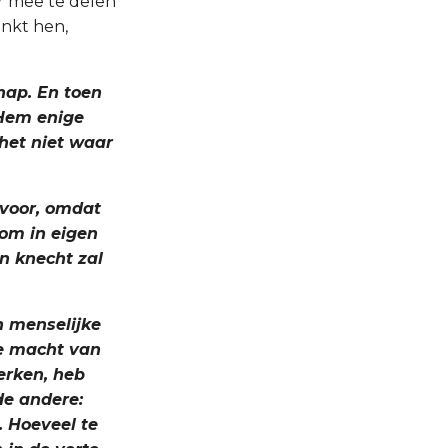
r mee te delen
enkt hen,
hap. En toen
 Hem enige
het niet waar
 voor, omdat
 om in eigen
n knecht zal
n menselijke
de macht van
erken, heb
de andere:
. Hoeveel te