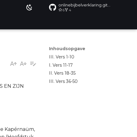
onlinebijbelverklaring.github.io
6
4
Inhoudsopgave
III. Vers 1-10
I. Vers 11-17
II. Vers 18-35
III. Vers 36-50
 EN ZIJN
 te Kapérnaüm,
ep (Hoofdstuk