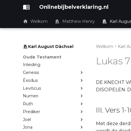
Onlinebijbelverklaring.nl
Welkom
Matthew Henry
Karl Augu
Karl August Dächsel
Welkom
Karl A
Oude Testament
Lukas 7
Inleiding
Genesis
Éxodus
DE KNECHT VA
Leviticus
DISCIPELEN.
Numeri
Ruth
III. Vers 1-
Prediker
Joël
Met deze derde
Jona
wordt de derd