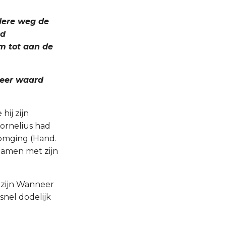
rdere weg de
ad
m tot aan de
zeer waard
hij zijn
Cornelius had
 omging (Hand.
zamen met zijn
 zijn Wanneer
 snel dodelijk