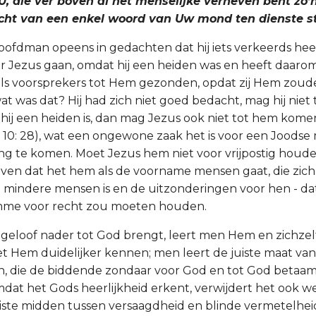
, die ver boven al het menselijke verheven bent zo’n
ht van een enkel woord van Uw mond ten dienste s
ofdman opeens in gedachten dat hij iets verkeerds heef
r Jezus gaan, omdat hij een heiden was en heeft daaro
als voorsprekers tot Hem gezonden, opdat zij Hem zou
t was dat? Hij had zich niet goed bedacht, mag hij niet 
ij een heiden is, dan mag Jezus ook niet tot hem komen.
d. 10: 28), wat een ongewone zaak het is voor een Joods
g te komen. Moet Jezus hem niet voor vrijpostig houd
oven dat het hem als de voorname mensen gaat, die zich
e mindere mensen is en de uitzonderingen voor hen - 
mme voor recht zou moeten houden.
t geloof nader tot God brengt, leert men Hem en zichzelf
et Hem duidelijker kennen; men leert de juiste maat van
, die de biddende zondaar voor God en tot God betaamt
dat het Gods heerlijkheid erkent, verwijdert het ook w
uiste midden tussen versaagdheid en blinde vermetelhei