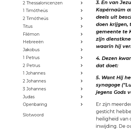
3. En van Jez
2 Thessalonicenzen
Kapérnaüm afw
1 Timótheüs
deels uit besc
2 Timótheüs
doen krijgen,
Titus
gemeente te 
Filémon
zijn dienstkn
Hebreeën
waarin hij ver
Jakobus
1 Petrus
4. Dezen kwam
2 Petrus
dat doet:
1 Johannes
5. Want Hij he
2 Johannes
synagoge ("Lu
3 Johannes
jegens Gods v
Judas
Er zijn meerd
Openbaring
gesticht hebbe
Slotwoord
heiligheid van 
inwijding. De 