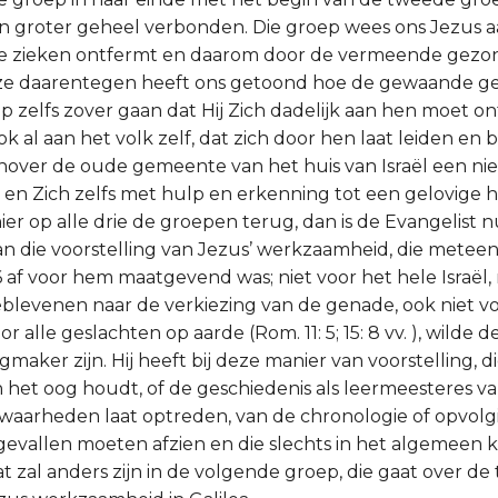
 een groter geheel verbonden. Die groep wees ons Jezus aa
 de zieken ontfermt en daarom door de vermeende gez
ze daarentegen heeft ons getoond hoe de gewaande g
p zelfs zover gaan dat Hij Zich dadelijk aan hen moet o
ok al aan het volk zelf, dat zich door hen laat leiden en
genover de oude gemeente van het huis van Israël een nie
t en Zich zelfs met hulp en erkenning tot een gelovige h
 hier op alle drie de groepen terug, dan is de Evangelis
n die voorstelling van Jezus’ werkzaamheid, die metee
6 af voor hem maatgevend was; niet voor het hele Israël,
blevenen naar de verkiezing van de genade, ook niet voo
or alle geslachten op aarde (Rom. 11: 5; 15: 8 vv. ), wilde
gmaker zijn. Hij heeft bij deze manier van voorstelling, 
 het oog houdt, of de geschiedenis als leermeesteres va
arheden laat optreden, van de chronologie of opvolging
gevallen moeten afzien en die slechts in het algemeen
t zal anders zijn in de volgende groep, die gaat over d