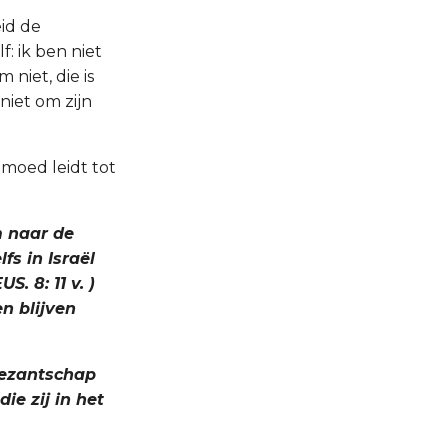
id de
f: ik ben niet
niet, die is
niet om zijn
moed leidt tot
m naar de
fs in Israël
 8: 11 v. )
n blijven
gezantschap
ie zij in het