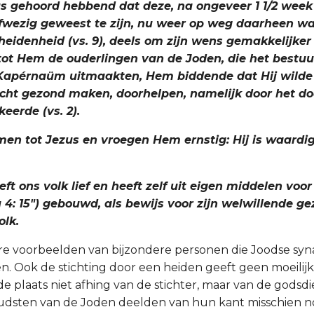
us gehoord hebbend dat deze, na ongeveer 1 1/2 week
ezig geweest te zijn, nu weer op weg daarheen was
heidenheid (vs. 9), deels om zijn wens gemakkelijker
 tot Hem de ouderlingen van de Joden, die het bestu
Kapérnaüm uitmaakten, Hem biddende dat Hij wild
echt gezond maken, doorhelpen, namelijk door het d
keerde (vs. 2).
en tot Jezus en vroegen Hem ernstig: Hij is waardig
eft ons volk lief en heeft zelf uit eigen middelen voo
 4: 15") gebouwd, als bewijs voor zijn welwillende g
olk.
ere voorbeelden van bijzondere personen die Joodse sy
n. Ook de stichting door een heiden geeft geen moeilij
de plaats niet afhing van de stichter, maar van de godsdi
oudsten van de Joden deelden van hun kant misschien no