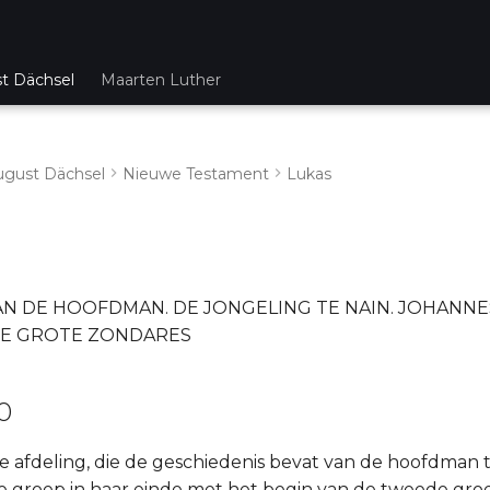
st Dächsel
Maarten Luther
ugust Dächsel
Nieuwe Testament
Lukas
N DE HOOFDMAN. DE JONGELING TE NAIN. JOHANNES
 DE GROTE ZONDARES
10
 afdeling, die de geschiedenis bevat van de hoofdman
e groep in haar einde met het begin van de tweede gro