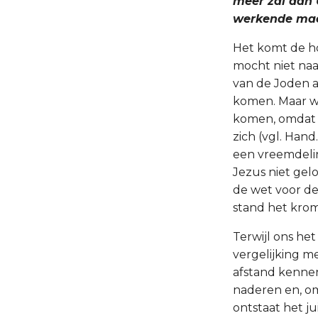
meer zal dan U
werkende mac
Het komt de ho
mocht niet naa
van de Joden 
komen. Maar wa
komen, omdat h
zich (vgl. Han
een vreemdelin
Jezus niet gel
de wet voor d
stand het kro
Terwijl ons he
vergelijking m
afstand kennen
naderen en, om
ontstaat het j