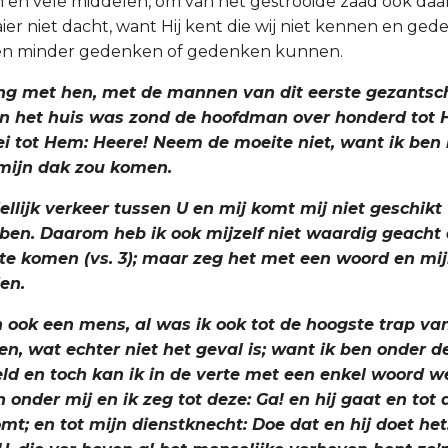
 en vele middelen, om van het gestrooide zaad ook daa
ier niet dacht, want Hij kent die wij niet kennen en ged
en minder gedenken of gedenken kunnen.
ing met hen, met de mannen van dit eerste gezantsc
van het huis was zond de hoofdman over honderd tot
ei tot Hem: Heere! Neem de moeite niet, want ik ben 
 mijn dak zou komen.
ellijk verkeer tussen U en mij komt mij niet geschikt
 ben. Daarom heb ik ook mijzelf niet waardig geacht
 te komen (vs. 3); maar zeg het met een woord en mij
en.
n ook een mens, al was ik ook tot de hoogste trap va
, wat echter niet het geval is; want ik ben onder 
ld en toch kan ik in de verte met een enkel woord w
 onder mij en ik zeg tot deze: Ga! en hij gaat en tot 
mt; en tot mijn dienstknecht: Doe dat en hij doet het