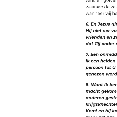
wind en golven
waaraan de zaa
wanneer wij h
6. En Jezus g
Hij niet ver 
vrienden en z
dat Gij onder
7. Een onmidd
ik een heiden
persoon tot U
genezen word
8. Want ik be
macht gekomen
anderen geste
krijgsknechten
Kom! en hij ko