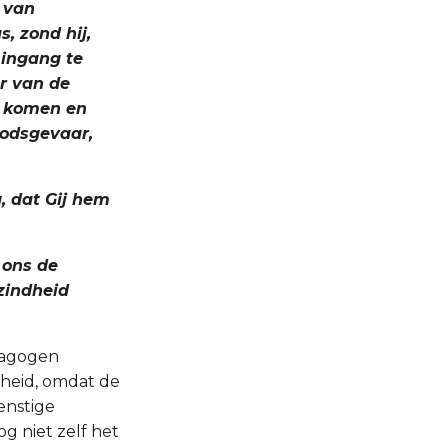
 van
, zond hij,
 ingang te
ur van de
e komen en
oodsgevaar,
, dat Gij hem
r ons de
ezindheid
nagogen
kheid, omdat de
enstige
g niet zelf het