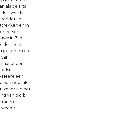
n als de arts
onden wordt
ezonden in
nttrekken en in
 beheersen,
uwe in Zijn
eiden richt.
t nu gekomen op
n van
 maar alleen
r Israël
 de Heere een
die een bepaald
n zekere in het
 van tijd bij
 kunnen
e tweede