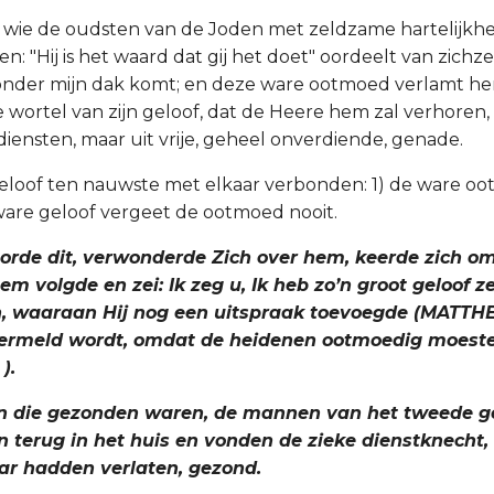
 wie de oudsten van de Joden met zeldzame hartelijkhe
n: "Hij is het waard dat gij het doet" oordeelt van zichzel
 onder mijn dak komt; en deze ware ootmoed verlamt hem 
 wortel van zijn geloof, dat de Heere hem zal verhoren, 
diensten, maar uit vrije, geheel onverdiende, genade.
oof ten nauwste met elkaar verbonden: 1) de ware oot
 ware geloof vergeet de ootmoed nooit.
oorde dit, verwonderde Zich over hem, keerde zich o
m volgde en zei: Ik zeg u, Ik heb zo’n groot geloof zel
, waaraan Hij nog een uitspraak toevoegde (MATTHEUS.
 vermeld wordt, omdat de heidenen ootmoedig moeste
).
en die gezonden waren, de mannen van het tweede 
en terug in het huis en vonden de zieke dienstknecht, d
ar hadden verlaten, gezond.