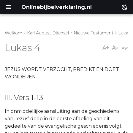
Onlinebijbelverklaring.nl
Welkom
Karl August Dächsel
Nieuwe Testament
Lukas
Inleiding
III. Vers 1-13
Lukas 4
Genesis
I. Vers 14-31
Éxodus
II. Vers 32-44
JEZUS WORDT VERZOCHT, PREDIKT EN DOET
WONDEREN
Leviticus
III. Vers 1-13
Numeri
In onmiddellijke aansluiting aan de geschiedenis
Ruth
van Jezus’ doop in de eerste afdeling van dit
gedeelte van de evangelische geschiedenis volgt
Prediker