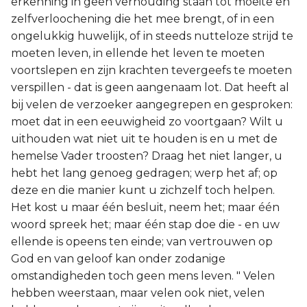
erkenning in geen verhouding staan tot moeite en
zelfverloochening die het mee brengt, of in een
ongelukkig huwelijk, of in steeds nutteloze strijd te
moeten leven, in ellende het leven te moeten
voortslepen en zijn krachten tevergeefs te moeten
verspillen - dat is geen aangenaam lot. Dat heeft al
bij velen de verzoeker aangegrepen en gesproken:
moet dat in een eeuwigheid zo voortgaan? Wilt u
uithouden wat niet uit te houden is en u met de
hemelse Vader troosten? Draag het niet langer, u
hebt het lang genoeg gedragen; werp het af; op
deze en die manier kunt u zichzelf toch helpen.
Het kost u maar één besluit, neem het; maar één
woord spreek het; maar één stap doe die - en uw
ellende is opeens ten einde; van vertrouwen op
God en van geloof kan onder zodanige
omstandigheden toch geen mens leven. " Velen
hebben weerstaan, maar velen ook niet, velen