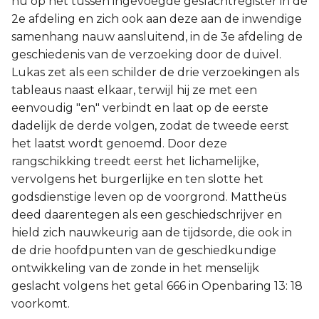
nu op het tussen ingevoegde geslachtregister in de
2e afdeling en zich ook aan deze aan de inwendige
Joël
samenhang nauw aansluitend, in de 3e afdeling de
geschiedenis van de verzoeking door de duivel.
Jona
Lukas zet als een schilder de drie verzoekingen als
tableaus naast elkaar, terwijl hij ze met een
Hábakuk
eenvoudig "en" verbindt en laat op de eerste
dadelijk de derde volgen, zodat de tweede eerst
het laatst wordt genoemd. Door deze
rangschikking treedt eerst het lichamelijke,
vervolgens het burgerlijke en ten slotte het
godsdienstige leven op de voorgrond. Mattheüs
deed daarentegen als een geschiedschrijver en
hield zich nauwkeurig aan de tijdsorde, die ook in
de drie hoofdpunten van de geschiedkundige
ontwikkeling van de zonde in het menselijk
geslacht volgens het getal 666 in Openbaring 13: 18
voorkomt.