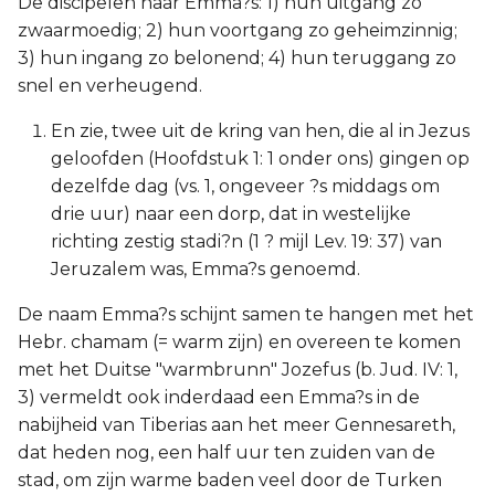
De discipelen naar Emma?s: 1) hun uitgang zo
zwaarmoedig; 2) hun voortgang zo geheimzinnig;
3) hun ingang zo belonend; 4) hun teruggang zo
snel en verheugend.
En zie, twee uit de kring van hen, die al in Jezus
geloofden (Hoofdstuk 1: 1 onder ons) gingen op
dezelfde dag (vs. 1, ongeveer ?s middags om
drie uur) naar een dorp, dat in westelijke
richting zestig stadi?n (1 ? mijl Lev. 19: 37) van
Jeruzalem was, Emma?s genoemd.
De naam Emma?s schijnt samen te hangen met het
Hebr. chamam (= warm zijn) en overeen te komen
met het Duitse "warmbrunn" Jozefus (b. Jud. IV: 1,
3) vermeldt ook inderdaad een Emma?s in de
nabijheid van Tiberias aan het meer Gennesareth,
dat heden nog, een half uur ten zuiden van de
stad, om zijn warme baden veel door de Turken