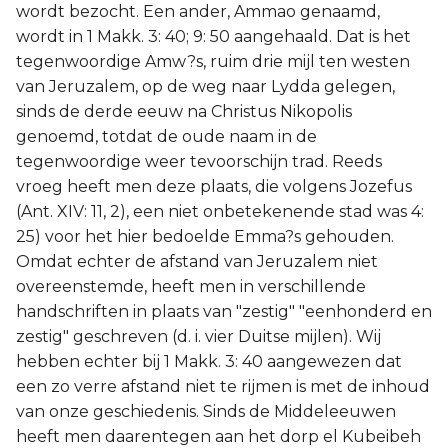
wordt bezocht. Een ander, Ammao genaamd,
wordt in 1 Makk. 3: 40; 9: 50 aangehaald. Dat is het
tegenwoordige Amw?s, ruim drie mijl ten westen
van Jeruzalem, op de weg naar Lydda gelegen,
sinds de derde eeuw na Christus Nikopolis
genoemd, totdat de oude naam in de
tegenwoordige weer tevoorschijn trad. Reeds
vroeg heeft men deze plaats, die volgens Jozefus
(Ant. XIV: 11, 2), een niet onbetekenende stad was 4:
25) voor het hier bedoelde Emma?s gehouden.
Omdat echter de afstand van Jeruzalem niet
overeenstemde, heeft men in verschillende
handschriften in plaats van "zestig" "eenhonderd en
zestig" geschreven (d. i. vier Duitse mijlen). Wij
hebben echter bij 1 Makk. 3: 40 aangewezen dat
een zo verre afstand niet te rijmen is met de inhoud
van onze geschiedenis. Sinds de Middeleeuwen
heeft men daarentegen aan het dorp el Kubeibeh