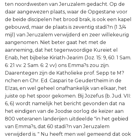
ten noordwesten van Jeruzalem gedacht. Op de
daar aangewezen plaats, waar de Opgestane voor
de beide discipelen het brood brak, is ook een kapel
gebouwd, maar de plaats is zeventig stadi?n (1 3/4
mijl) van Jeruzalem verwijderd en zeer willekeurig
aangenomen. Niet beter gaat het met de
aanneming, dat het tegenwoordige Kureiet el
Enab, het bijbelse Kiriath-Jearim (Joz. 15: 9, 60. 1 Sam.
6: 21 vv. 2 Sam. 6: 2 vv) ons Emma?s zou zijn.
Daarentegen zijn de Katholieke prof. Sepp te M?
nchen en Chr. Ed. Caspari te Geudertheim in de
Elzas, en wel geheel onafhankelijk van elkaar, het
juiste op het spoor gekomen. Bij Jozefus (b. Jud. VII:
6, 6) wordt namelijk het bericht gevonden dat na
het eindigen van de Joodse oorlog de keizer aan
800 veteranen landerijen uitdeelde "in het gebied
van Emma?s, dat 60 stadi?n van Jeruzalem
verwijderd is. " Nu heeft men wel gemeend dat ook