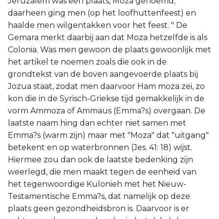
Jeruzalem was een plaats, Moza genoemd;
daarheen ging men (op het loofhuttenfeest) en
haalde men wilgentakken voor het feest. " De
Gemara merkt daarbij aan dat Moza hetzelfde is als
Colonia. Was men gewoon de plaats gewoonlijk met
het artikel te noemen zoals die ook in de
grondtekst van de boven aangevoerde plaats bij
Jozua staat, zodat men daarvoor Ham moza zei, zo
kon die in de Syrisch-Griekse tijd gemakkelijk in de
vorm Ammoza of Ammaus (Emma?s) overgaan. De
laatste naam hing dan echter niet samen met
Emma?s (warm zijn) maar met "Moza" dat "uitgang"
betekent en op waterbronnen (Jes. 41: 18) wijst.
Hiermee zou dan ook de laatste bedenking zijn
weerlegd, die men maakt tegen de eenheid van
het tegenwoordige Kulonieh met het Nieuw-
Testamentische Emma?s, dat namelijk op deze
plaats geen gezondheidsbron is. Daarvoor is er