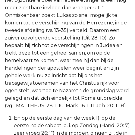
het bijzondere doel van iedere evangelist een nog
meer zichtbare invloed dan vroeger uit. "
Onmiskenbaar zoekt Lukas zo snel mogelijk te
komen tot de verschijning van de Herrezene, in de
tweede afdeling (vs. 13-35) verteld. Daarom een
zuiver opvolgende voorstelling (Uit 28: 10). Zo
bepaalt hij zich tot de verschijningen in Judea en
trekt deze tot een geheel samen, om op de
hemelvaart te komen, waarmee hij dan bij de
Handelingen der apostelen weer begint en zijn
gehele werk nu zo inricht dat hij ons het
trapsgewijs toenemen van het Christus rijk voor
ogen stelt, waartoe te Nazareth de grondslag werd
gelegd en dat zich eindelijk tot Rome uitbreidde
(vgl. MATTHEUS. 28: 1-10. Mark. 16: 1-11. Joh. 20: 1-18).
En op de eerste dag van de week 1), op de
eerste na de sabbat, d. i. op Zondag (Hand. 20: 7)
zeer vroeg 26: 1") in de morgen, gingen zij, de in