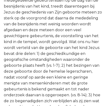
medegedeelde gebeurtenissen op de dag van de
besnijdenis van het kind, treedt daarentegen bij
Joël
Jezus de geschiedenis van Zijn geboorte meteen zo
sterk op de voorgrond dat daarna de mededeling
Jona
van de besnijdenis met weinig woorden wordt
afgedaan en deze meteen door een veel
Hábakuk
gewichtigere gebeurtenis, de voorstelling van het
kind in de tempel, wordt gevolgd. Wat ons nu hier
wordt verteld van de geboorte van het kind Jezus
bevat drie delen: 1) de geschiedkundige en
geografische omstandigheden waaronder de
geboorte plaats heeft (vs. 1-7); 2) het bezingen van
deze geboorte door de hemelse legerscharen,
nadat vooraf op aarde een kleine en geringe
menigte van mensenkinderen met de grote
gebeurtenis is bekend gemaakt en tot nader
onderzoek daarvan is opgeroepen. (vs. 8-14); 3) hoe
de zo begenadigden zich verblijden als zij zien wat