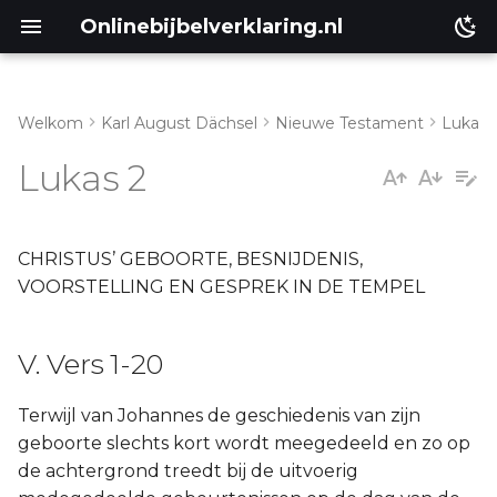
Onlinebijbelverklaring.nl
Welkom
Karl August Dächsel
Nieuwe Testament
Lukas
Inleiding
V. Vers 1-20
Lukas 2
Genesis
VI. vers 21-40
Éxodus
VII. Vers 41-52
CHRISTUS’ GEBOORTE, BESNIJDENIS,
VOORSTELLING EN GESPREK IN DE TEMPEL
Leviticus
V. Vers 1-20
Numeri
Terwijl van Johannes de geschiedenis van zijn
Ruth
geboorte slechts kort wordt meegedeeld en zo op
de achtergrond treedt bij de uitvoerig
Prediker