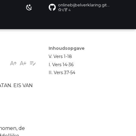
onlinebijbelverklaring.github.io
6
4
Inhoudsopgave
V. Vers 1-18
I. Vers 14-36
II. Vers 37-54
TAN. EIS VAN
genomen, de
ddellijke