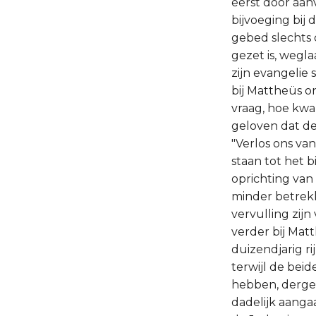
eerst door aan
bijvoeging bij 
gebed slechts 
gezet is, wegl
zijn evangelie 
bij Mattheüs o
vraag, hoe kw
geloven dat de 
"Verlos ons van 
staan tot het 
oprichting van 
minder betrekk
vervulling zijn
verder bij Matt
duizendjarig ri
terwijl de bei
hebben, dergel
dadelijk aangaa