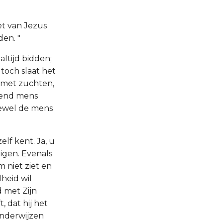
et van Jezus
den. "
altijd bidden;
toch slaat het
n met zuchten,
vend mens
hoewel de mens
lf kent. Ja, u
eigen. Evenals
 niet ziet en
dheid wil
d met Zijn
 dat hij het
onderwijzen