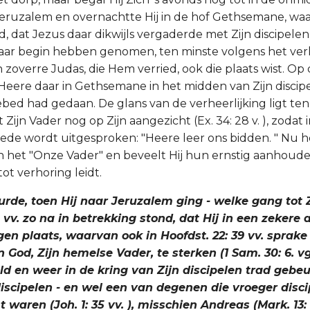
Jeruzalem en overnachtte Hij in de hof Gethsemane, waar
, dat Jezus daar dikwijls vergaderde met Zijn discipele
aar begin hebben genomen, ten minste volgens het ver
n zoverre Judas, die Hem verried, ook die plaats wist. O
Heere daar in Gethsemane in het midden van Zijn discipe
ebed had gedaan. De glans van de verheerlijking ligt te
 Zijn Vader nog op Zijn aangezicht (Ex. 34: 28 v. ), zodat 
bede wordt uitgesproken: "Heere leer ons bidden. " Nu h
 het "Onze Vader" en beveelt Hij hun ernstig aanhoud
tot verhoring leidt.
urde, toen Hij naar Jeruzalem ging - welke gang tot Z
8 vv. zo na in betrekking stond, dat Hij in een zekere
gen plaats, waarvan ook in Hoofdst. 22: 39 vv. sprake i
 God, Zijn hemelse Vader, te sterken (1 Sam. 30: 6. vgl
ld en weer in de kring van Zijn discipelen trad gebe
discipelen - en wel een van degenen die vroeger disc
waren (Joh. 1: 35 vv. ), misschien Andreas (Mark. 13: 1 