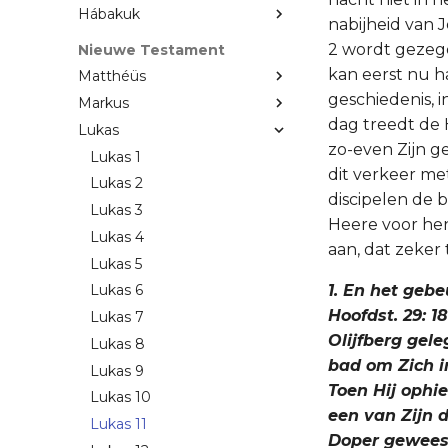
Hábakuk
nabijheid van 
2 wordt gezegd
Nieuwe Testament
kan eerst nu h
Matthéüs
geschiedenis, i
Markus
dag treedt de 
Lukas
zo-even Zijn g
Lukas 1
dit verkeer met
Lukas 2
discipelen de 
Lukas 3
Heere voor hen
Lukas 4
aan, dat zeker 
Lukas 5
1. En het gebe
Lukas 6
Hoofdst. 29: 1
Lukas 7
Olijfberg gele
Lukas 8
bad om Zich in
Lukas 9
Toen Hij ophie
Lukas 10
een van Zijn 
Lukas 11
Doper geweest 