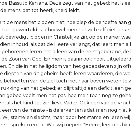
de Bassuto Kaniana. Deze zegt van het gebed: het is e
e mens, dat tot heerlijkheid leidt.
eert de mens het bidden niet; hoe diep de behoefte aan 
k hart geworteld is, alhoewel men het zichzelf niet beke
et bevredigt; bidden in Christelijke zin, op de manier w
 dien inhoud, als dat de Heere verlangt, dat leert men a
r geborenen leren het alleen van de eerstgeborene, de
 de Zoon van God. En men is daarin ook nooit uitgeleer
en. En die in het heiligdom van het gebedsleven zijn off
de diepten van dit geheim heeft leren waarderen, die w
te behoeften van de ziel toch niet naar boven weten te 
tdrukking van het gebed; er blijft altijd een deficit, een 
van gebed voelt men het pas, hoe men toch nog zo gehe
, als het kind tot zijn lieve Vader. Ook een van de vruc
t een van de minste - is de erkentenis dat men nog niet
t. Wij stamelen slechts, maar door het stamelen leren wi
 leert spreken en tot Wie wij roepen: "Heere, leer ons bid