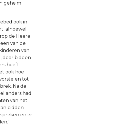
en geheim
gebed ook in
nt, alhoewel
aarop de Heere
lleen van de
 kinderen van
d, door bidden
ers heeft
eet ook hoe
worstelen tot
gebrek. Na de
el anders had
hten van het
 kan bidden
j spreken en er
den."