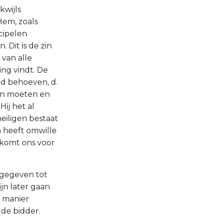
kwijls
Hem, zoals
scipelen
 Dit is de zin
 van alle
ing vindt. De
rd behoeven, d.
den moeten en
ij het al
eiligen bestaat
 heeft omwille
, komt ons voor
t gegeven tot
jn later gaan
e manier
de bidder.