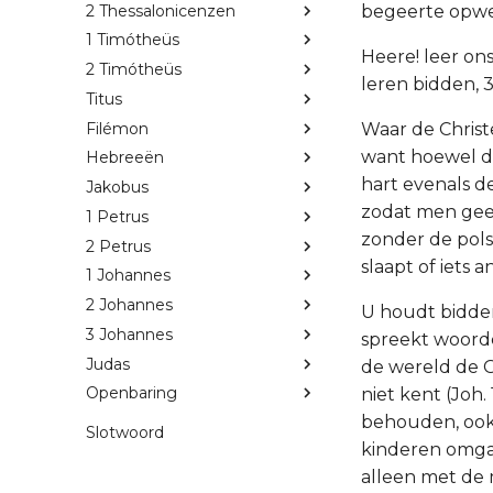
2 Thessalonicenzen
begeerte opwe
1 Timótheüs
Heere! leer on
2 Timótheüs
leren bidden, 
Titus
Filémon
Waar de Christen
want hoewel de
Hebreeën
hart evenals d
Jakobus
zodat men gee
1 Petrus
zonder de pols.
2 Petrus
slaapt of iets 
1 Johannes
2 Johannes
U houdt bidden
3 Johannes
spreekt woorde
Judas
de wereld de G
Openbaring
niet kent (Joh.
behouden, ook n
Slotwoord
kinderen omgaa
alleen met de 