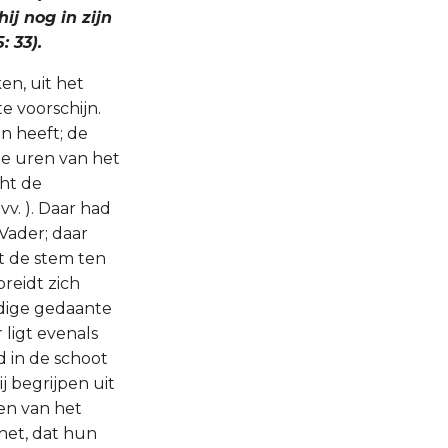
ij nog in zijn
 33).
en, uit het
e voorschijn.
n heeft; de
de uren van het
cht de
vv. ). Daar had
Vader; daar
at de stem ten
breidt zich
ndige gedaante
 ligt evenals
d in de schoot
j begrijpen uit
gen van het
 het, dat hun