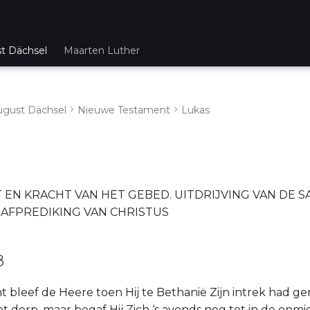
st Dächsel
Maarten Luther
ugust Dächsel
Nieuwe Testament
Lukas
1
EN KRACHT VAN HET GEBED. UITDRIJVING VAN DE SA
RAFPREDIKING VAN CHRISTUS
8
jnt bleef de Heere toen Hij te Bethanië Zijn intrek had 
et dorp, maar begaf Hij Zich ‘s avonds nog tot in de onmi