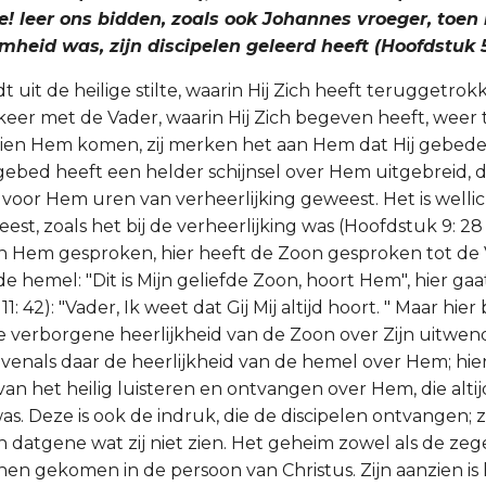
! leer ons bidden, zoals ook Johannes vroeger, toen h
heid was, zijn discipelen geleerd heeft (Hoofdstuk 5:
 uit de heilige stilte, waarin Hij Zich heeft teruggetrokk
eer met de Vader, waarin Hij Zich begeven heeft, weer t
zien Hem komen, zij merken het aan Hem dat Hij gebede
gebed heeft een helder schijnsel over Hem uitgebreid, 
 voor Hem uren van verheerlijking geweest. Het is welli
est, zoals het bij de verheerlijking was (Hoofdstuk 9: 28 
 Hem gesproken, hier heeft de Zoon gesproken tot de 
e hemel: "Dit is Mijn geliefde Zoon, hoort Hem", hier ga
1: 42): "Vader, Ik weet dat Gij Mij altijd hoort. " Maar hier 
e verborgene heerlijkheid van de Zoon over Zijn uitwe
evenals daar de heerlijkheid van de hemel over Hem; hier
an het heilig luisteren en ontvangen over Hem, die altij
s. Deze is ook de indruk, die de discipelen ontvangen; zi
en datgene wat zij niet zien. Het geheim zowel als de ze
 hen gekomen in de persoon van Christus. Zijn aanzien is