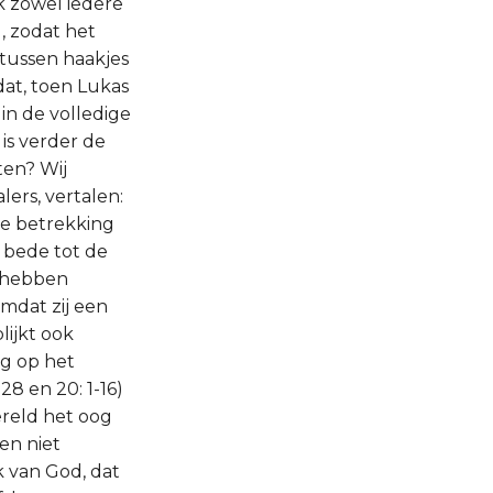
k zowel iedere
, zodat het
 tussen haakjes
dat, toen Lukas
 in de volledige
is verder de
ten? Wij
ers, vertalen:
dere betrekking
 bede tot de
n hebben
mdat zij een
lijkt ook
ag op het
28 en 20: 1-16)
ereld het oog
en niet
k van God, dat