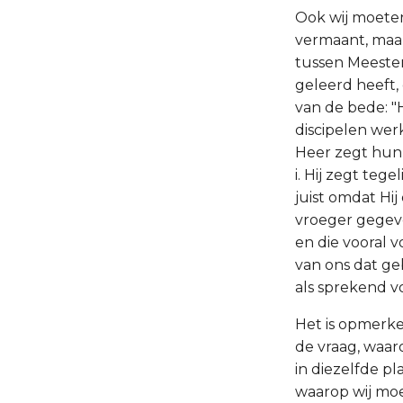
Ook wij moeten 
vermaant, maar
tussen Meester 
geleerd heeft,
van de bede: "
discipelen wer
Heer zegt hun 
i. Hij zegt te
juist omdat Hij
vroeger gegeve
en die vooral
van ons dat ge
als sprekend 
Het is opmerke
de vraag, waaro
in diezelfde p
waarop wij moe