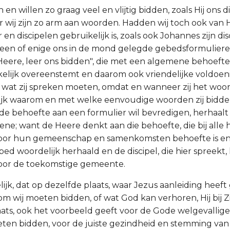
en willen zo graag veel en vlijtig bidden, zoals Hij ons di
 wij zijn zo arm aan woorden. Hadden wij toch ook van 
en discipelen gebruikelijk is, zoals ook Johannes zijn di
 een of enige ons in de mond gelegde gebedsformulieren.
Heere, leer ons bidden", die met een algemene behoefte
kelijk overeenstemt en daarom ook vriendelijke voldoen
wat zij spreken moeten, omdat en wanneer zij het woo
gelijk waarom en met welke eenvoudige woorden zij bid
 de behoefte aan een formulier wil bevredigen, herhaalt H
ne; want de Heere denkt aan die behoefte, die bij alle h
 voor hun gemeenschap en samenkomsten behoefte is en
bed woordelijk herhaald en de discipel, die hier spreekt
voor de toekomstige gemeente.
lijk, dat op dezelfde plaats, waar Jezus aanleiding heef
m wij moeten bidden, of wat God kan verhoren, Hij bij Zi
laats, ook het voorbeeld geeft voor de Gode welgevallig
ten bidden, voor de juiste gezindheid en stemming van 