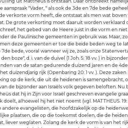
vulling uit Mattheüs is ontstaan. Daar ontbreekt namelij
de aanspraak "Vader, " als ook de 3de en 7de bede geheel
de verkorte vorm heeft, die ontstaat als men wat boven
aat. De grote verkorting moet daaruit worden verklaard 
schreef, het gebed van de Heere juist in die vorm en niet
nder de Paulinische gemeenten in gebruik was. Maar, zo 
amen deze gemeenten er toe die beide beden weg te la
7de bede, vooral wanneer wij ze, zoals onze Statenvertal
den boze", d. i. van de duivel (1 Joh. 5: 18 vv. ) in bijzon
binden van de satan gedurende duizend jaren en de 4de
het duizendjarig rijk (Openbaring 20: 1 vv. ). Deze zake
ing op de kerk, die uit de heidenen is samengebracht, o
 van de bijzonder aan Israëls volk gegeven beloften. Nu b
heüs dat hij in Zijn voor Israël geschreven evangelie gra
jk doelt, alhoewel hij het niet noemt (vgl. MATTHEUS. 19: 
de andere evangelisten, die hoofdzakelijk op de heidenw
ijke plaatsen, die op die toekomst doelen, die de heiden
t, liever weglaten. Zolang de kerk de vorm is van het rij