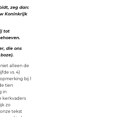
idt, zeg dan:
w Koninkrijk
j tot
behoeven.
r, die ons
 boze).
niet alleen de
jfde vs. 4)
opmerking bij 1
de tien
g in
e kerkvaders
jk zo
onze tekst