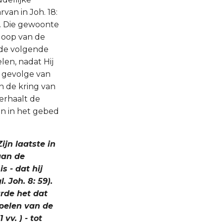
van in Joh. 18:
n. Die gewoonte
loop van de
p de volgende
len, nadat Hij
n gevolge van
in de kring van
erhaalt de
en in het gebed
ijn laatste in
 aan de
s - dat hij
. Joh. 8: 59).
urde het dat
ipelen van de
vv. ) - tot