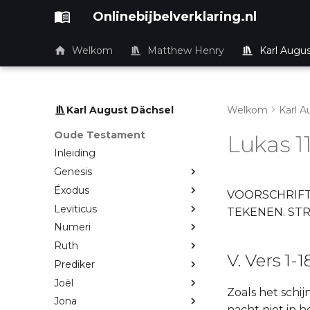
Onlinebijbelverklaring.nl
Welkom
Matthew Henry
Karl Augu
Karl August Dächsel
Welkom
Karl A
Oude Testament
Lukas 1
Inleiding
Genesis
Éxodus
VOORSCHRIFT 
Leviticus
TEKENEN. ST
Numeri
Ruth
V. Vers 1-1
Prediker
Joël
Zoals het schi
Jona
nacht niet in h