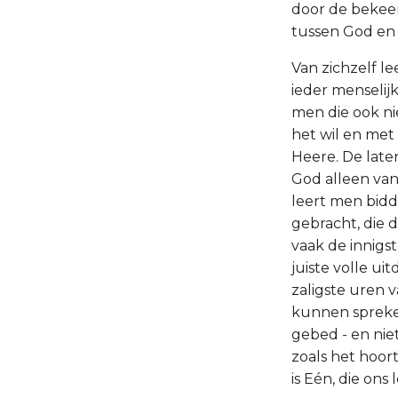
door de bekeer
tussen God en d
Van zichzelf l
ieder menselij
men die ook ni
het wil en met
Heere. De late
God alleen van
leert men bidd
gebracht, die 
vaak de innigs
juiste volle ui
zaligste uren 
kunnen spreken
gebed - en nie
zoals het hoor
is Eén, die ons