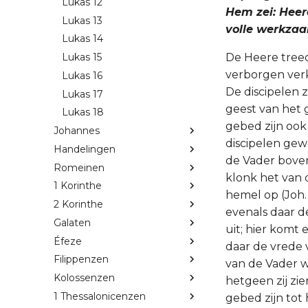
Lukas 12
Hem zei: Heere
Lukas 13
volle werkzaam
Lukas 14
De Heere treedt
Lukas 15
verborgen verk
Lukas 16
De discipelen 
Lukas 17
geest van het 
Lukas 18
gebed zijn ook
Johannes
discipelen gewe
Handelingen
de Vader boven
Romeinen
klonk het van d
1 Korinthe
hemel op (Joh. 1
2 Korinthe
evenals daar d
Galaten
uit; hier komt 
Éfeze
daar de vrede v
Filippenzen
van de Vader wa
Kolossenzen
hetgeen zij zi
1 Thessalonicenzen
gebed zijn tot