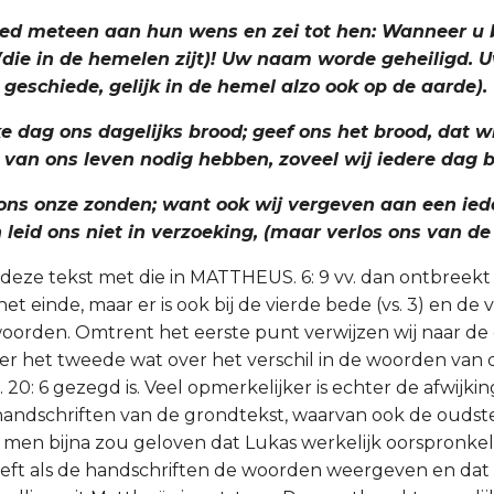
deed meteen aan hun wens en zei tot hen: Wanneer u b
(die in de hemelen zijt)! Uw naam worde geheiligd. U
geschiede, gelijk in de hemel alzo ook op de aarde).
ke dag ons dagelijks brood; geef ons het brood, dat wi
van ons leven nodig hebben, zoveel wij iedere dag 
 ons onze zonden; want ook wij vergeven aan een iede
n leid ons niet in verzoeking, (maar verlos ons van de
 deze tekst met die in MATTHEUS. 6: 9 vv. dan ontbreekt 
t einde, maar er is ook bij de vierde bede (vs. 3) en de vi
 woorden. Omtrent het eerste punt verwijzen wij naar de 
over het tweede wat over het verschil in de woorden van 
 20: 6 gezegd is. Veel opmerkelijker is echter de afwijkin
andschriften van de grondtekst, waarvan ook de oudst
 men bijna zou geloven dat Lukas werkelijk oorspronkeli
eft als de handschriften de woorden weergeven en dat 