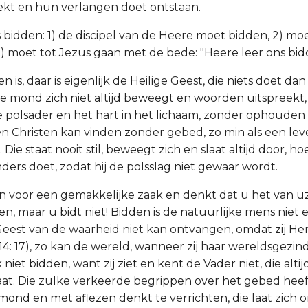
kt en hun verlangen doet ontstaan.
s bidden: 1) de discipel van de Heere moet bidden, 2) mo
3) moet tot Jezus gaan met de bede: "Heere leer ons bid
 is, daar is eigenlijk de Heilige Geest, die niets doet dan 
 mond zich niet altijd beweegt en woorden uitspreekt, 
e polsader en het hart in het lichaam, zonder ophoude
n Christen kan vinden zonder gebed, zo min als een le
 Die staat nooit stil, beweegt zich en slaat altijd door, 
anders doet, zodat hij de polsslag niet gewaar wordt.
 voor een gemakkelijke zaak en denkt dat u het van uze
n, maar u bidt niet! Bidden is de natuurlijke mens niet 
eest van de waarheid niet kan ontvangen, omdat zij Hem
 14: 17), zo kan de wereld, wanneer zij haar wereldsgezin
iet bidden, want zij ziet en kent de Vader niet, die altij
t. Die zulke verkeerde begrippen over het gebed heeft,
mond en met aflezen denkt te verrichten, die laat zich 