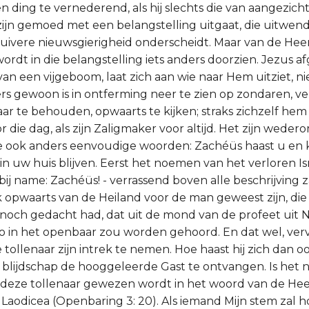
een ding te vernederend, als hij slechts die van aangezi
zijn gemoed met een belangstelling uitgaat, die uitwend
zuivere nieuwsgierigheid onderscheidt. Maar van de Hee
ordt in die belangstelling iets anders doorzien. Jezus 
van een vijgeboom, laat zich aan wie naar Hem uitziet, n
ders gewoon is in ontferming neer te zien op zondaren, v
r te behouden, opwaarts te kijken; straks zichzelf hem
oor die dag, als zijn Zaligmaker voor altijd. Het zijn weder
e ook anders eenvoudige woorden: Zachéüs haast u en k
n uw huis blijven. Eerst het noemen van het verloren Isr
, bij name: Zachéüs! - verrassend boven alle beschrijving 
ik opwaarts van de Heiland voor de man geweest zijn, die
noch gedacht had, dat uit de mond van de profeet uit N
o in het openbaar zou worden gehoord. En dat wel, verv
 tollenaar zijn intrek te nemen. Hoe haast hij zich dan o
lijdschap de hooggeleerde Gast te ontvangen. Is het ni
 deze tollenaar gewezen wordt in het woord van de Hee
aodicea (Openbaring 3: 20). Als iemand Mijn stem zal 