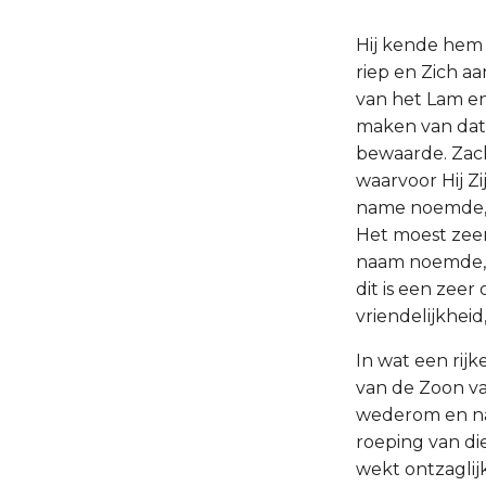
Hij kende hem 
riep en Zich a
van het Lam en
maken van dat 
bewaarde. Zac
waarvoor Hij Zi
name noemde, zo
Het moest zeer
naam noemde, d
dit is een zeer
vriendelijkhe
In wat een rij
van de Zoon va
wederom en naa
roeping van die
wekt ontzaglij