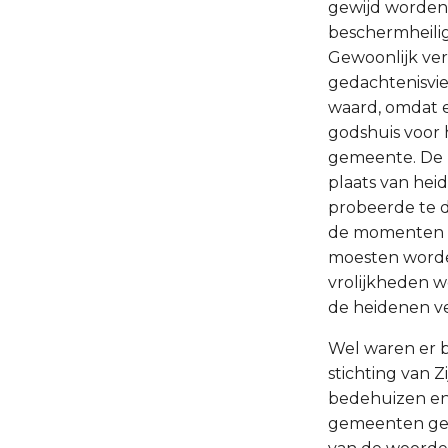
gewijd worden,
beschermheili
Gewoonlijk ver
gedachtenisvier
waard, omdat e
godshuis voor h
gemeente. De k
plaats van hei
probeerde te 
de momenten va
moesten worde
vrolijkheden w
de heidenen v
Wel waren er b
stichting van Z
bedehuizen en
gemeenten geen