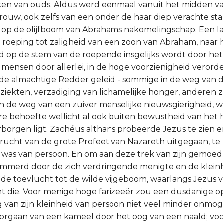
eken van ouds. Aldus werd eenmaal vanuit het midden v
vrouw, ook zelfs van een onder de haar diep verachte sta
 op de olijfboom van Abrahams nakomelingschap. Een la
e roeping tot zaligheid van een zoon van Abraham, naar h
d op de stem van de roepende insgelijks wordt door het 
mensen door allerlei, in de hoge voorzienigheid veror
de almachtige Redder geleid - sommige in de weg van 
 ziekten, verzadiging van lichamelijke honger, anderen z
r in de weg van een zuiver menselijke nieuwsgierigheid,
e behoefte wellicht al ook buiten bewustheid van het ha
erborgen ligt. Zachéüs althans probeerde Jezus te zien 
rucht van de grote Profeet van Nazareth uitgegaan, te z
Hij was van persoon. En om aan deze trek van zijn gemoed
emmerd door de zich verdringende menigte en de kleinh
, de toevlucht tot de wilde vijgeboom, waarlangs Jezus 
t die. Voor menige hoge farizeeër zou een dusdanige 
g van zijn kleinheid van persoon niet veel minder onmog
oorgaan van een kameel door het oog van een naald; voo