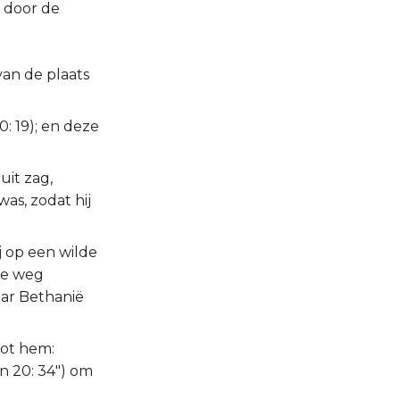
 door de
van de plaats
0: 19); en deze
uit zag,
as, zodat hij
 op een wilde
die weg
aar Bethanië
tot hem:
n 20: 34") om