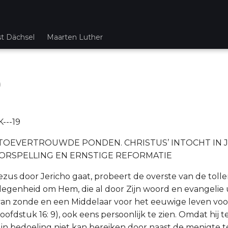
st Dächsel
Maarten Luther
9
---19
 TOEVERTROUWDE PONDEN. CHRISTUS’ INTOCHT IN 
ORSPELLING EN ERNSTIGE REFORMATIE
ls Jezus door Jericho gaat, probeert de overste van de tolle
gelegenheid om Hem, die al door Zijn woord en evangelie 
van zonde en een Middelaar voor het eeuwige leven vo
ofdstuk 16: 9), ook eens persoonlijk te zien. Omdat hij 
zijn bedoeling niet kan bereiken door naast de menigte te