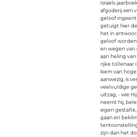
Israëls jaarbo
afgoderij een 
geloof ingeënt
getuigt hier d
het in antwoor
geloof worden 
en wegen van 
aan heling van
rijke tollenaa
kiem van hoger
aanwezig, is v
veelvuldige ge
uitzag, - wie 
neemt hij, bel
eigen gestalte
gaan en beklim
tentoonstellin
zijn dan het d