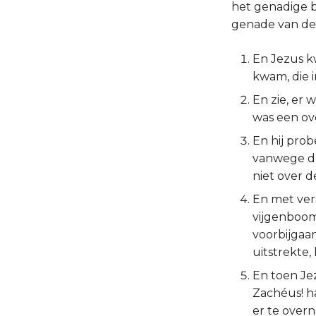
het genadige 
genade van de
En Jezus kw
kwam, die i
En zie, er 
was een ove
En hij prob
vanwege de 
niet over 
En met ver
vijgenboom 
voorbijgaan
uitstrekte,
En toen Jez
Zachéus! ha
er te overn