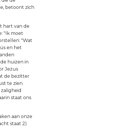
 die de
e, betoont zich
t hart van de
: "Ik moet
rstellen: "Wat
éüs en het
 handen
ide huizen in
or Jezus
t de bezitter
st te zien.
 zaligheid
arin staat ons
zaken aan onze
cht staat 2)