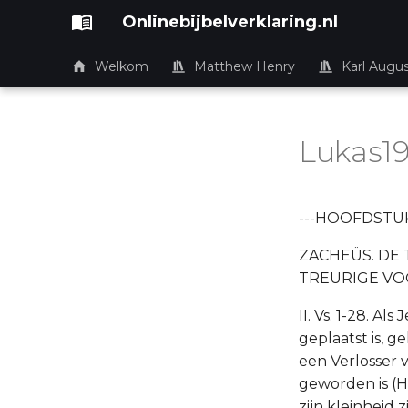
Onlinebijbelverklaring.nl
Welkom
Matthew Henry
Karl Augu
Lukas1
---HOOFDSTUK
ZACHEÜS. DE
TREURIGE VO
II. Vs. 1-28. A
geplaatst is, 
een Verlosser 
geworden is (Ho
zijn kleinheid 