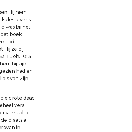
oen Hij hem
ek des levens
g was bij het
 dat boek
n had,
 Hij ze bij
 1. Joh. 10: 3
em bij zijn
 gezien had en
 als van Zijn
.
 die grote daad
eheel vers
ier verhaalde
de plaats al
hreven in