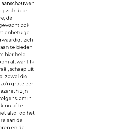
cht aanschouwen
ig zich door
re, de
afgewacht ook
iet onbetuigd.
erwaardigt zich
 aan te bieden
om hier hele
om af, want Ik
aël, schaap uit
zal zowel die
 zo’n grote eer
azareth zijn
olgens, om in
ok nu af te
et alsof op het
re aan de
horen en de