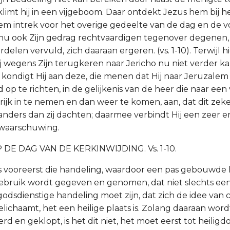
klimt hij in een vijgeboom. Daar ontdekt Jezus hem bij h
em intrek voor het overige gedeelte van de dag en de 
nu ook Zijn gedrag rechtvaardigen tegenover degenen, 
rdelen vervuld, zich daaraan ergeren. (vs. 1-10). Terwijl 
ij wegens Zijn terugkeren naar Jericho nu niet verder k
 kondigt Hij aan deze, die menen dat Hij naar Jeruzalem
d op te richten, in de gelijkenis van de heer die naar een 
ijk in te nemen en dan weer te komen, aan, dat dit zeke
nders dan zij dachten; daarmee verbindt Hij een zeer e
waarschuwing.
DE DAG VAN DE KERKINWIJDING. Vs. 1-10.
is vooreerst die handeling, waardoor een pas gebouwde 
ebruik wordt gegeven en genomen, dat niet slechts een
odsdienstige handeling moet zijn, dat zich de idee van c
lichaamt, het een heilige plaats is. Zolang daaraan wo
d en geklopt, is het dit niet, het moet eerst tot heiligd