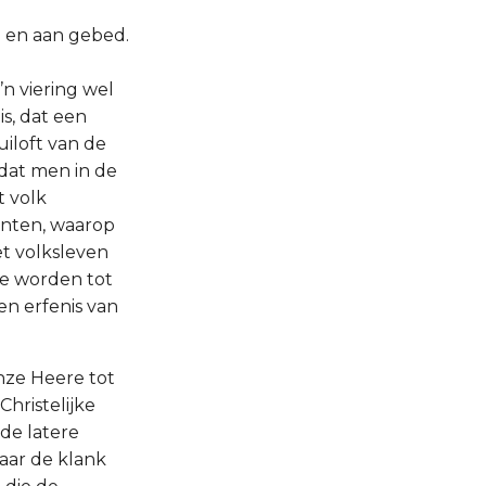
 en aan gebed.
’n viering wel
s, dat een
uiloft van de
dat men in de
t volk
unten, waarop
t volksleven
te worden tot
en erfenis van
onze Heere tot
Christelijke
de latere
aar de klank