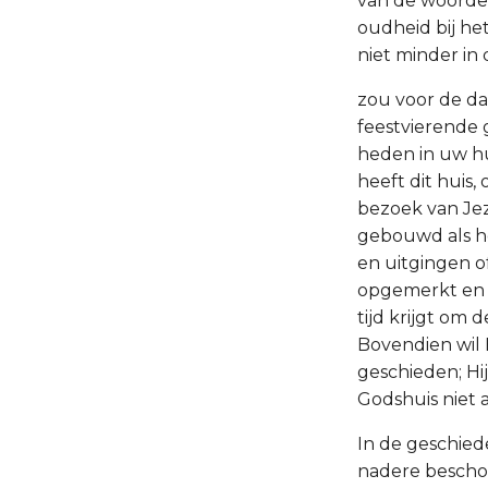
van de woorden
oudheid bij het
niet minder in
zou voor de da
feestvierende 
heden in uw hu
heeft dit huis,
bezoek van Jez
gebouwd als het
en uitgingen of
opgemerkt en d
tijd krijgt om 
Bovendien wil 
geschieden; Hi
Godshuis niet a
In de geschied
nadere beschou