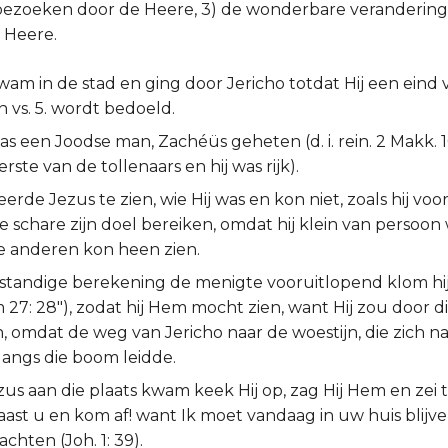
bezoeken door de Heere, 3) de wonderbare verandering
 Heere.
am in de stad en ging door Jericho totdat Hij een eind 
n vs. 5. wordt bedoeld.
was een Joodse man, Zachéüs geheten (d. i. rein. 2 Makk. 1
rste van de tollenaars en hij was rijk).
eerde Jezus te zien, wie Hij was en kon niet, zoals hij voor
schare zijn doel bereiken, omdat hij klein van persoon w
de anderen kon heen zien.
standige berekening de menigte vooruitlopend klom hij
27: 28"), zodat hij Hem mocht zien, want Hij zou door 
, omdat de weg van Jericho naar de woestijn, die zich n
 langs die boom leidde.
us aan die plaats kwam keek Hij op, zag Hij Hem en zei 
ast u en kom af! want Ik moet vandaag in uw huis blijve
achten (Joh. 1: 39).