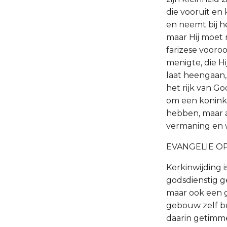
die vooruit en 
en neemt bij h
maar Hij moet 
farizese vooroo
menigte, die H
laat heengaan,
het rijk van Go
om een koninkr
hebben, maar a
vermaning en 
EVANGELIE OP 
Kerkinwijding 
godsdienstig g
maar ook een g
gebouw zelf be
daarin getimmer