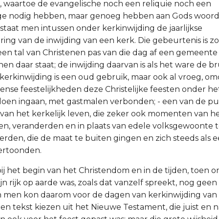
 waartoe de evangelische noch een reliquie noch een
ge nodig hebben, maar genoeg hebben aan Gods woord
staat men intussen onder kerkinwijding de jaarlijkse
ing van de inwijding van een kerk. Die gebeurtenis is zo
en tal van Christenen pas van die dag af een gemeente i
en daar staat; de inwijding daarvan is als het ware de br
erkinwijding is een oud gebruik, maar ook al vroeg, om
dense feestelijkheden deze Christelijke feesten onder he
doen ingaan, met gastmalen verbonden; - een van de p
n het kerkelijk leven, die zeker ook momenten van he
n, veranderden en in plaats van edele volksgewoonte 
erden, die de maat te buiten gingen en zich steeds als e
ertoonden.
ij het begin van het Christendom en in de tijden, toen 
ijn rijk op aarde was, zoals dat vanzelf spreekt, nog geen 
 men kon daarom voor de dagen van kerkinwijding van 
 tekst kiezen uit het Nieuwe Testament, die juist en n