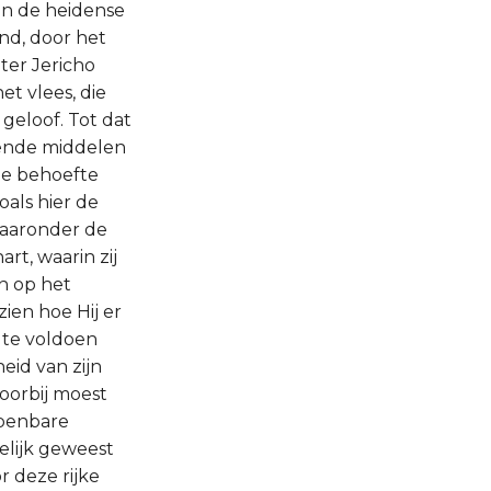
an de heidense
nd, door het
ter Jericho
et vlees, die
geloof. Tot dat
dende middelen
de behoefte
oals hier de
 waaronder de
rt, waarin zij
en op het
ien hoe Hij er
 te voldoen
eid van zijn
voorbij moest
openbare
elijk geweest
r deze rijke