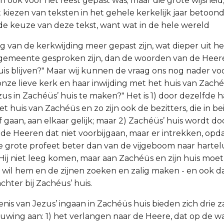
 ook voor het feest gepast was; maar die grote wijsheid,
 kiezen van teksten in het gehele kerkelijk jaar betoond
 de keuze van deze tekst, want wat in de hele wereld
g van de kerkwijding meer gepast zijn, wat dieper uit he
gemeente gesproken zijn, dan de woorden van de Heere
is blijven?" Maar wij kunnen de vraag ons nog nader voo
 onze lieve kerk en haar inwijding met het huis van Zach
us in Zachéüs’ huis te maken?" Het is 1) door dezelfde
 huis van Zachéüs en zo zijn ook de bezitters, die in be
 gaan, aan elkaar gelijk; maar 2) Zachéüs’ huis wordt do
e Heeren dat niet voorbijgaan, maar er intrekken, opda
de grote profeet beter dan van de vijgeboom naar hartelu
Hij niet leeg komen, maar aan Zachéüs en zijn huis moet
j wil hem en de zijnen zoeken en zalig maken - en ook da
chter bij Zachéus’ huis.
enis van Jezus’ ingaan in Zachéüs huis bieden zich drie 
wing aan: 1) het verlangen naar de Heere, dat op de wa