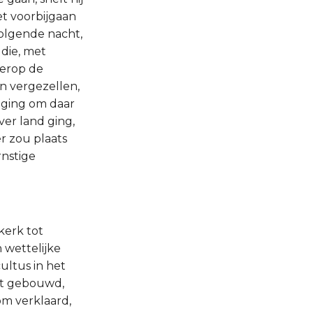
et voorbijgaan
volgende nacht,
die, met
hierop de
an vergezellen,
 ging om daar
ver land ging,
r zou plaats
rnstige
kerk tot
 wettelijke
ultus in het
rdt gebouwd,
om verklaard,