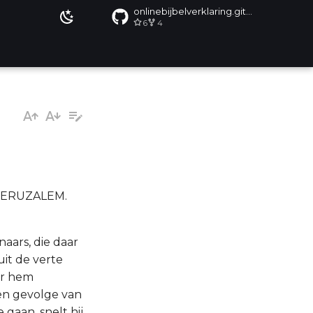
onlinebijbelverklaring.github.io
6
4
JERUZALEM.
naars, die daar
uit de verte
or hem
ten gevolge van
 gaan, snelt hij