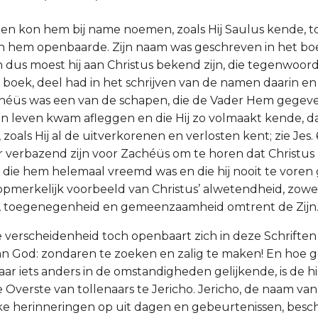
en kon hem bij name noemen, zoals Hij Saulus kende, t
an hem openbaarde. Zijn naam was geschreven in het bo
 dus moest hij aan Christus bekend zijn, die tegenwoordi
boek, deel had in het schrijven van de namen daarin en
héüs was een van de schapen, die de Vader Hem gegeve
jn leven kwam afleggen en die Hij zo volmaakt kende, dat
als Hij al de uitverkorenen en verlosten kent; zie Jes. 63:
 verbazend zijn voor Zachéüs om te horen dat Christus h
ie hem helemaal vreemd was en die hij nooit te voren
 opmerkelijk voorbeeld van Christus’ alwetendheid, zowel
id, toegenegenheid en gemeenzaamheid omtrent de Zijn
ke verscheidenheid toch openbaart zich in deze Schriften
n God: zondaren te zoeken en zalig te maken! En hoe g
r iets anders in de omstandigheden gelijkende, is de h
 Overste van tollenaars te Jericho. Jericho, de naam van 
ke herinneringen op uit dagen en gebeurtenissen, besc