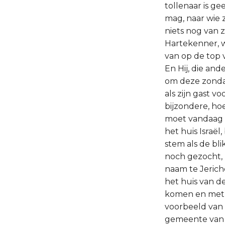
tollenaar is g
mag, naar wie 
niets nog van 
Hartekenner, w
van op de top 
En Hij, die an
om deze zondaa
als zijn gast v
bijzondere, ho
moet vandaag i
het huis Israël
stem als de bl
noch gezocht, 
naam te Jerich
het huis van de
komen en met b
voorbeeld van
gemeente van L