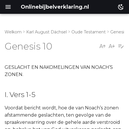
Onlinebijbelverklaring.nl
Welkom
Karl August Dächsel
Oude Testament
Genesis
I. Vers 1-5
Matthéüs
Genesis 10
II. Vers 6-20
Markus
III. Vers 21-23
Lukas
GESLACHT EN NAKOMELINGEN VAN NOACH’S
ZONEN.
Johannes
I. Vers 1-5
Handelingen
Voordat bericht wordt, hoe de van Noach’s zonen
Romeinen
afstammende geslachten, ten gevolge van de
spraakverwarring over de gehele aarde verstrooid
1 Korinthe