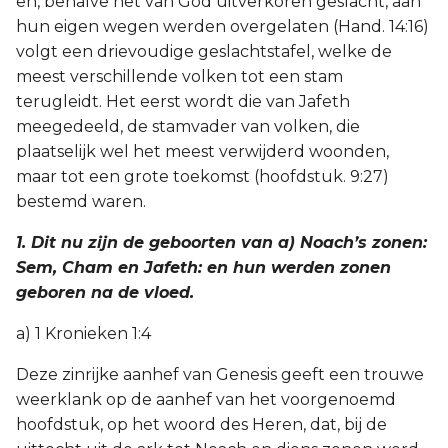
en, behalve het van God uitverkoren geslacht, aan
hun eigen wegen werden overgelaten (Hand. 14:16)
2 Korinthe
volgt een drievoudige geslachtstafel, welke de
meest verschillende volken tot een stam
Galaten
terugleidt. Het eerst wordt die van Jafeth
meegedeeld, de stamvader van volken, die
Éfeze
plaatselijk wel het meest verwijderd woonden,
maar tot een grote toekomst (hoofdstuk. 9:27)
Filippenzen
bestemd waren.
Kolossenzen
1. Dit nu zijn de geboorten van a) Noach’s zonen:
Sem, Cham en Jafeth: en hun werden zonen
1 Thessalonicenzen
geboren na de vloed.
2 Thessalonicenzen
a) 1 Kronieken 1:4
1 Timótheüs
Deze zinrijke aanhef van Genesis geeft een trouwe
weerklank op de aanhef van het voorgenoemd
2 Timótheüs
hoofdstuk, op het woord des Heren, dat, bij de