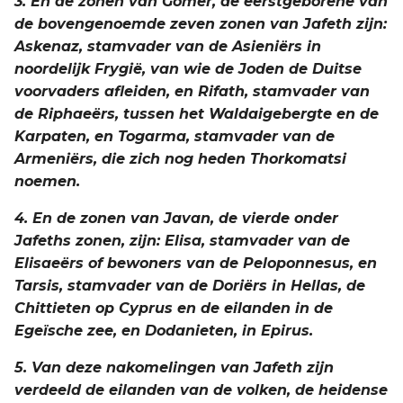
3. En de zonen van Gomer, de eerstgeborene van
Judas
de bovengenoemde zeven zonen van Jafeth zijn:
Askenaz, stamvader van de Asieniërs in
Openbaring
noordelijk Frygië, van wie de Joden de Duitse
voorvaders afleiden, en Rifath, stamvader van
de Riphaeërs, tussen het Waldaigebergte en de
Karpaten, en Togarma, stamvader van de
Armeniërs, die zich nog heden Thorkomatsi
noemen.
4. En de zonen van Javan, de vierde onder
Jafeths zonen, zijn: Elisa, stamvader van de
Elisaeërs of bewoners van de Peloponnesus, en
Tarsis, stamvader van de Doriërs in Hellas, de
Chittieten op Cyprus en de eilanden in de
Egeïsche zee, en Dodanieten, in Epirus.
5. Van deze nakomelingen van Jafeth zijn
verdeeld de eilanden van de volken, de heidense